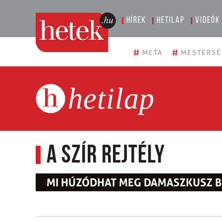
Hírek
Hetilap
Videók
#
#
META
MESTERSÉ
hetilap
A szír rejtély
MI HÚZÓDHAT MEG DAMASZKUSZ B