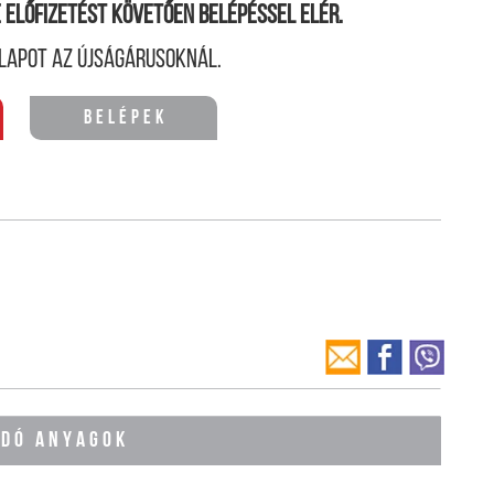
ne előfizetést követően belépéssel elér.
lapot az újságárusoknál.
Belépek
ÓDÓ ANYAGOK