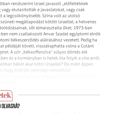
tban rendszerint Izrael javasolt
„előfeltételek
g vagy
elutasították e javaslatokat, vagy csak
lt a legcsökönyösebb. Szíria volt az utolsó
züneti megállapodást kötött Izraellel; a hetvenes
olódzásainak, sőt elmarasztalta őket;
1973-ban
-ben nem csatlakozott
Anvar Szadat egyiptomi elnök
ptomi
békeszerződés aláírásához vezetett. Pedig ha
at példáját követi, visszakaphatta volna a Golánt
etet.
A szír „békeoffenzíva” súlyos döntés elé
ben és a kormányban is hetek óta folyik a vita arról,
lóban békét akar kötni Izraellel? De miért
éppen
i, hogy kitörjön
jelenlegi nemzetközi
iát
törölje a „gonosz tengelyéhez” tartozó államok
ibanonban?
 olvasná?