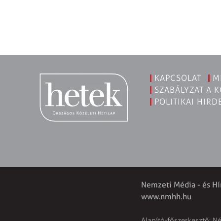
KAPCSOLAT
M
SZABÁLYZAT A 
POLITIKAI HIRD
Nemzeti Média - és Hí
www.nmhh.hu
Alapító-főszerkesztő: N