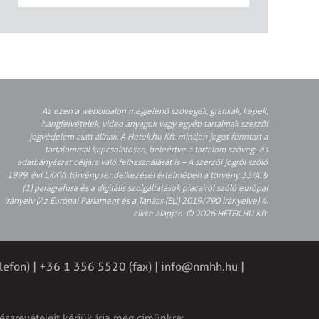
Az ezen a weboldalon megjelenő szövegek, grafikák, képek,
hangfelvételek, video anyagok vagy egyéb tartalmak szerzői
jogvédelem alatt állnak. A Hetek.hu Kft. minden jogot fenntart a
tartalommal kapcsolatosan, beleértve a tartalom szöveg- és
adatbányászat céljára való felhasználását is – A szerzői jogról szóló
1999. évi LXXVI. törvény rendelkezései értelmében a törvény 35/A. §
(1) paragrafusa és a digitális szolgáltatások piacairól szóló európai
irányelv (Az Európai Parlament és a Tanács (EU) 2019/790 Irányelve) 4.
cikke alapján. © 2026 HETEK.HU Kft.
lefon) | +36 1 356 5520 (fax) |
info@nmhh.hu
|
észrevételeit kérjük írja meg címünkre: