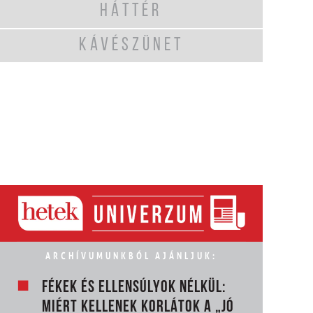
HÁTTÉR
KÁVÉSZÜNET
ARCHÍVUMUNKBÓL AJÁNLJUK:
FÉKEK ÉS ELLENSÚLYOK NÉLKÜL:
MIÉRT KELLENEK KORLÁTOK A „JÓ