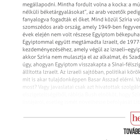
megállapodni.
Mintha fordult volna a kocka: a múl
nélküli béketárgyalásokat”, az arab vezetők pedi
fanyalogva fogadták el őket. Mind közül
Szíria vo
szomszédos arab ország,
amely 1949-ben fegyvers
évek
elején nem volt részese Egyiptom békepuhat
Egyiptommal együtt megtámadta Izraelt, de 1977
kezdeményezéséhez, amely végül az izraeli–egyi
akkor Szíria nem mulasztja el az
alkalmat, és Szad
úgy, ahogyan
Egyiptom visszakapta a Sínai-félszig
állította Izraelt. Az izraeli sajtóban,
politikai körök
mit is akar
tulajdonképpen Basar Asszad elérni. Va
most? Vagy javaslatai csak azt hivatottak szolgáln
elszigeteltségéből, rábírja Bush elnököt, hogy Szír
listájáról, esetleg ismét
növelhesse befolyását L
Basar Asszad
Tovább