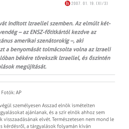
2007. 01. 19. (XI/3)
át indított Izraellel szemben. Az elmúlt két-
endég – az ENSZ-főtitkártól kezdve az
ánus amerikai szenátorokig –, aki
 a benyomását tolmácsolta volna az izraeli
óban békére törekszik Izraellel, és őszintén
lások megújítását.
 Fotók: AP
s végül személyesen Asszad
elnök ismételten
rgyalásokat
ajánlanak, és a szír elnök ahhoz sem
k visszaadásának elvét. Természetesen nem mond le
s kérdésről, a tárgyalások folyamán kíván