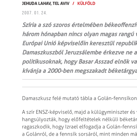
JEHUDA LAHAV,
TEL AVIV
/
KÜLFÖLD
2007. 01. 24.
Szíria a szó szoros értelmében békeoffenzív
három hónapban nincs olyan magas rangú v
Európai Unió képviselőin keresztül republik
Damaszkuszból Jeruzsálembe érkezve ne azt
politikusoknak, hogy Basar Asszad elnök val
kívánja a 2000-ben megszakadt béketárgya
Damaszkusz felé mutató tábla a Golán-fennsíkon
A szír ENSZ-képviselő, majd a külügyminiszter é
hangsúlyozták, hogy előfeltételek nélküli béketá
ragaszkodik, hogy Izrael elfogadja a
Golán-fennsí
a Golánról, de a
fennsík sorsáról, mint minden má