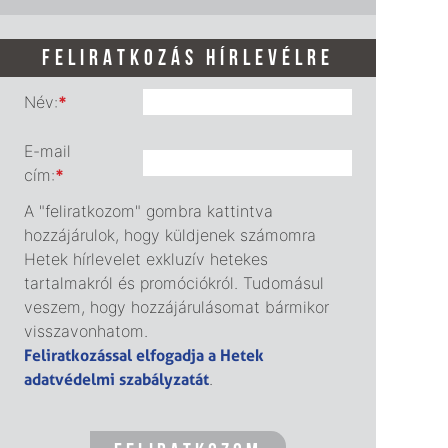
FELIRATKOZÁS HÍRLEVÉLRE
Név:
*
E-mail
cím:
*
A "feliratkozom" gombra kattintva
hozzájárulok, hogy küldjenek számomra
Hetek hírlevelet exkluzív hetekes
tartalmakról és promóciókról. Tudomásul
veszem, hogy hozzájárulásomat bármikor
visszavonhatom.
Feliratkozással elfogadja a Hetek
adatvédelmi szabályzatát
.