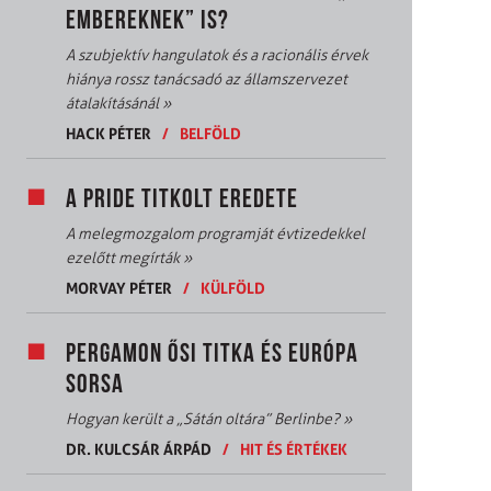
EMBEREKNEK” IS?
A szubjektív hangulatok és a racionális érvek
hiánya rossz tanácsadó az államszervezet
átalakításánál
»
HACK PÉTER
/
BELFÖLD
A PRIDE TITKOLT EREDETE
A melegmozgalom programját évtizedekkel
ezelőtt megírták
»
MORVAY PÉTER
/
KÜLFÖLD
PERGAMON ŐSI TITKA ÉS EURÓPA
SORSA
Hogyan került a „Sátán oltára” Berlinbe?
»
DR. KULCSÁR ÁRPÁD
/
HIT ÉS ÉRTÉKEK