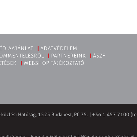
ÉDIAAJÁNLAT
ADATVÉDELEM
KOMMENTELÉSRŐL
PARTNEREINK
ÁSZF
ETÉSEK
WEBSHOP TÁJÉKOZTATÓ
rközlési Hatóság, 1525 Budapest, Pf. 75. | +36 1 457 7100 (te
émeth Sándor - Founder Editor in Chief: Németh Sándor. Kérdéseit, 