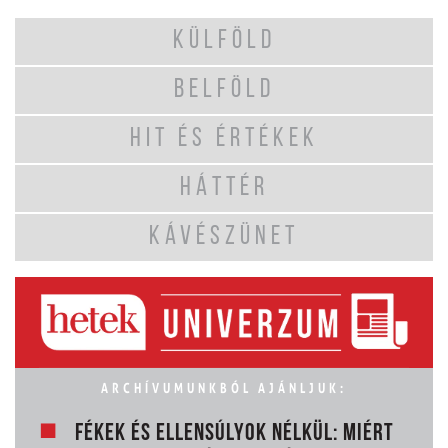
KÜLFÖLD
BELFÖLD
HIT ÉS ÉRTÉKEK
HÁTTÉR
KÁVÉSZÜNET
ARCHÍVUMUNKBÓL AJÁNLJUK:
FÉKEK ÉS ELLENSÚLYOK NÉLKÜL: MIÉRT