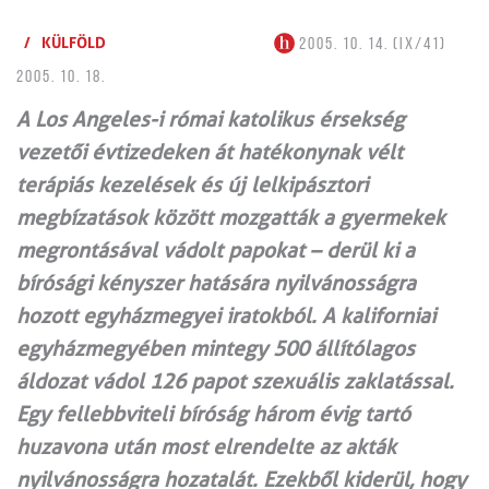
/
KÜLFÖLD
2005. 10. 14. (IX/41)
2005. 10. 18.
A Los Angeles-i római katolikus érsekség
vezetői évtizedeken át hatékonynak vélt
terápiás kezelések és új lelkipásztori
megbízatások között mozgatták a gyermekek
megrontásával vádolt papokat – derül ki a
bírósági kényszer hatására nyilvánosságra
hozott egyházmegyei iratokból. A kaliforniai
egyházmegyében mintegy 500 állítólagos
áldozat vádol 126 papot szexuális zaklatással.
Egy fellebbviteli bíróság három évig tartó
huzavona után most elrendelte az akták
nyilvánosságra hozatalát. Ezekből kiderül, hogy