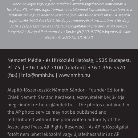
video anyagok vagy egyéb tartalmak szerzői jogvédelem alatt állnak. A
Hetek.hu Kft. minden jogot fenntart a tartalommal kapcsolatosan, beleértve a
tartalom szöveg- és adatbányászat céljára való felhasználását is – A szerzői
jogról szóló 1999. évi LXXVI. törvény rendelkezései értelmében a törvény
35/A. § (1) paragrafusa és a digitális szolgáltatások piacairól szóló európai
irányelv (Az Európai Parlament és a Tanács (EU) 2019/790 Irányelve) 4. cikke
alapján. © 2026 HETEK.HU Kft.
Nemzeti Média - és Hírközlési Hatóság, 1525 Budapest,
Pf. 75. | +36 1 457 7100 (telefon) | +36 1 356 5520
(fax) |
info@nmhh.hu
| www.nmhh.hu
Alapító-főszerkesztő: Németh Sándor - Founder Editor in
Chief: Németh Sándor. Kérdéseit, észrevételeit kérjük írja
meg címünkre:
hetek@hetek.hu
. - The photos contained in
the AP photo service may not be published and
redistributed without the prior written authority of the
Associated Press. All Rights Reserved. - Az AP fotószolgálat
fotóit nem lehet leközölni vagy újrafelhasználni az AP