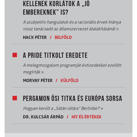
KELLENEK KORLÁTOK A „JÓ
EMBEREKNEK” IS?
A szubjektív hangulatok és a racionális érvek hiánya
rossz tanácsadó az államszervezet átalakításánál
»
HACK PÉTER
/
BELFÖLD
A PRIDE TITKOLT EREDETE
A melegmozgalom programját évtizedekkel ezelőtt
megírták
»
MORVAY PÉTER
/
KÜLFÖLD
PERGAMON ŐSI TITKA ÉS EURÓPA SORSA
Hogyan került a „Sátán oltára” Berlinbe?
»
DR. KULCSÁR ÁRPÁD
/
HIT ÉS ÉRTÉKEK