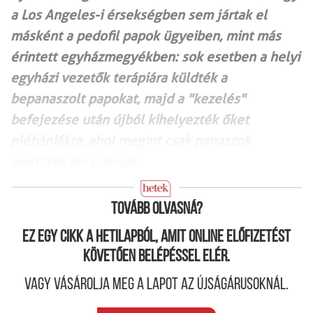
a Los Angeles-i érsekségben sem jártak el
másként a pedofil papok ügyeiben, mint más
érintett egyházmegyékben: sok esetben a helyi
egyházi vezetők terápiára küldték a
bepanaszolt papokat, majd a "kezelés"
befejezése után újból kihelyezték őket
plébániákra, ahol megint csak panaszok
merültek fel ellenük.
Tovább olvasná?
Ez egy cikk a hetilapból, amit online előfizetést
követően belépéssel elér.
Vagy vásárolja meg a lapot az újságárusoknál.