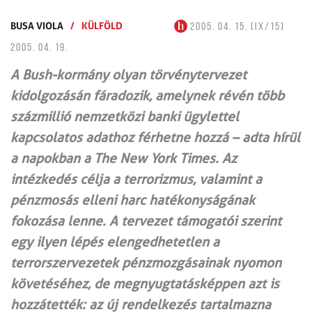
BUSA VIOLA
/
KÜLFÖLD
2005. 04. 15. (IX/15)
2005. 04. 19.
A Bush-kormány olyan törvénytervezet
kidolgozásán fáradozik, amelynek révén több
százmillió nemzetközi banki ügylettel
kapcsolatos adathoz férhetne hozzá – adta hírül
a napokban a The New York Times. Az
intézkedés célja a terrorizmus, valamint a
pénzmosás elleni harc hatékonyságának
fokozása lenne. A tervezet támogatói szerint
egy ilyen lépés elengedhetetlen a
terrorszervezetek pénzmozgásainak nyomon
követéséhez, de megnyugtatásképpen azt is
hozzátették: az új rendelkezés tartalmazna