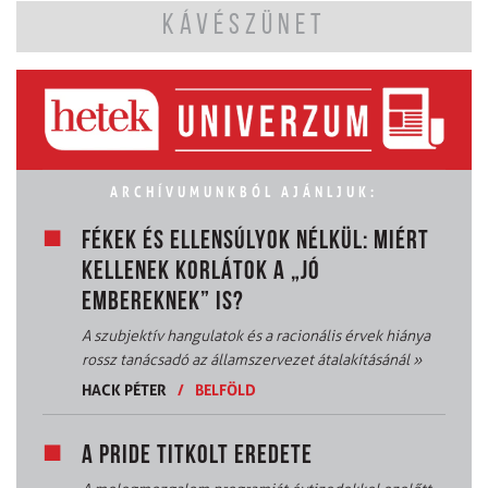
KÁVÉSZÜNET
ARCHÍVUMUNKBÓL AJÁNLJUK:
FÉKEK ÉS ELLENSÚLYOK NÉLKÜL: MIÉRT
KELLENEK KORLÁTOK A „JÓ
EMBEREKNEK” IS?
A szubjektív hangulatok és a racionális érvek hiánya
rossz tanácsadó az államszervezet átalakításánál
»
HACK PÉTER
/
BELFÖLD
A PRIDE TITKOLT EREDETE