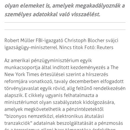
olyan elemeket is, amelyek megakadályoznák a
személyes adatokkal való visszaélést.
Robert Müller FBI-igazgató Christoph Blocher svájci
igazságügy-miniszterrel. Nincs titok Fotó: Reuters
Az amerikai pénzügyminisztérium egyik
munkacsoportja által indított kezdeményezés a The
New York Times értesülései szerint a hírszerzés
reformjára vonatkozó, tavaly decemberben elfogadott
törvényjavaslat egyik rövid, alig feltűnő rendelkezésén
alapszik. E cikkely ugyanis felhatalmazta a
minisztériumot olyan szabályzatok kidolgozására,
amelyek megkövetelhetik a pénzintézetektől
"bizonyos nemzetközi, elektronikus átutalási
tranzakciók" adatainak beszolgáltatását a pénzmosás
és a terrorizmus elleni harc támogatása érdekében.