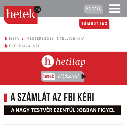
Profil
Támogatás
#
#
META
MESTERSÉGES INTELLIGENCIA
#
ENERGIAVÁLSÁG
hetilap
A számlát az FBI kéri
A NAGY TESTVÉR EZENTÚL JOBBAN FIGYEL