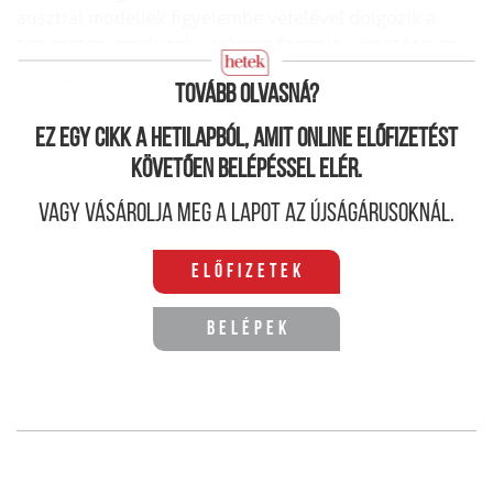
ausztrál modellek figyelembe vételével dolgozik a
tervezeten, amelynek végleges formája várhatóan az
év végére készül majd el.
Tovább olvasná?
Ez egy cikk a hetilapból, amit online előfizetést
követően belépéssel elér.
Vagy vásárolja meg a lapot az újságárusoknál.
Előfizetek
Belépek