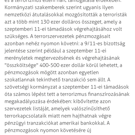
Kormányzati szakemberek szerint ugyanis ilyen
nemzetközi átutalásokkal mozgósították a terroristák
azt a több mint 130 ezer dolláros összeget, amely a
szeptemberi 11-ei támadások végrehajtásához volt
szükséges. A terrorszervezetek pénzmozgásait
azonban nehéz nyomon követni: a 9/11-es bizottság
jelentése szerint például a szeptember 11-ei
merényletek megtervezésének és végrehajtásának
"összköltsége" 400-500 ezer dollár körül lehetett, a
pénzmozgások mögött azonban egyetlen
szokatlannak tekinthető tranzakció sem állt.
A
szövetségi kormányzat a szeptember 11-ei támadások
óta számos lépést tett a terrorizmus finanszírozásának
megakadályozása érdekében: kibővítette azon
szervezetek listáját, amelyek valószínűsíthető
terrorkapcsolataik miatt nem hajthatnak végre
pénzügyi tranzakciókat amerikai bankokkal. A
pénzmozgások nyomon követésére új