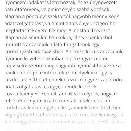
nyomozóirodákat is létrehoztak, és az úgynevezett
patriótatörvény, valamint egyéb szabályozások
alapján a pénzügyi szektortól nagyobb mennyiség?
adatszolgáltatást, valamint a törvények szigorúbb
megtartását követelték meg. A mostani tervezet
alapján az amerikai bankokba, illetve bankokból
indított tranzakciók adatait rögzítenék egy
kormányzati adatbázisban.
A nemzetközi tranzakciók
nyomon követése azonban a pénzügyi szektor
képviselői szerint még nagyobb nyomást helyezne a
bankokra
és pénzintézetekre, amelyek már így is
kezdik teljesíthetetlennek érezni az egyre szaporodó
adatszolgáltatási és egyéb rendelkezések
követelményeit. Fennáll annak veszélye is, hogy az
intézkedés nyomán a terroristák
a feketepiacra
korlátozzák majd ügyleteiket, aminek következtében
végleg követhetetlenné válik a terrorpénzek mozgása.
A pénzügyminisztérium munkacsoportja az FBI-jal és a
belbiztonsági minisztériummal karöltve, kanadai és