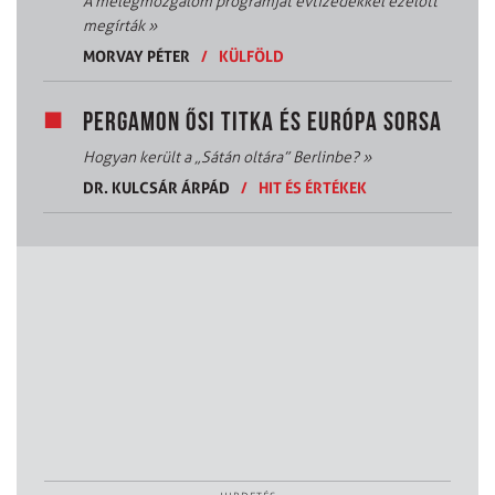
A melegmozgalom programját évtizedekkel ezelőtt
megírták
»
MORVAY PÉTER
/
KÜLFÖLD
PERGAMON ŐSI TITKA ÉS EURÓPA SORSA
Hogyan került a „Sátán oltára” Berlinbe?
»
DR. KULCSÁR ÁRPÁD
/
HIT ÉS ÉRTÉKEK