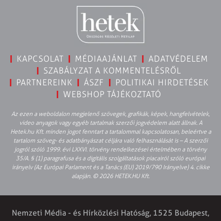
KAPCSOLAT
MÉDIAAJÁNLAT
ADATVÉDELEM
SZABÁLYZAT A KOMMENTELÉSRŐL
PARTNEREINK
ÁSZF
POLITIKAI HIRDETÉSEK
WEBSHOP TÁJÉKOZTATÓ
Az ezen a weboldalon megjelenő szövegek, grafikák, képek, hangfelvételek,
video anyagok vagy egyéb tartalmak szerzői jogvédelem alatt állnak. A
Hetek.hu Kft. minden jogot fenntart a tartalommal kapcsolatosan, beleértve a
tartalom szöveg- és adatbányászat céljára való felhasználását is – A szerzői
jogról szóló 1999. évi LXXVI. törvény rendelkezései értelmében a törvény
35/A. § (1) paragrafusa és a digitális szolgáltatások piacairól szóló európai
irányelv (Az Európai Parlament és a Tanács (EU) 2019/790 Irányelve) 4. cikke
alapján. © 2026 HETEK.HU Kft.
Nemzeti Média - és Hírközlési Hatóság, 1525 Budapest,