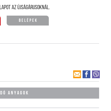
lapot az újságárusoknál.
Belépek
ÓDÓ ANYAGOK