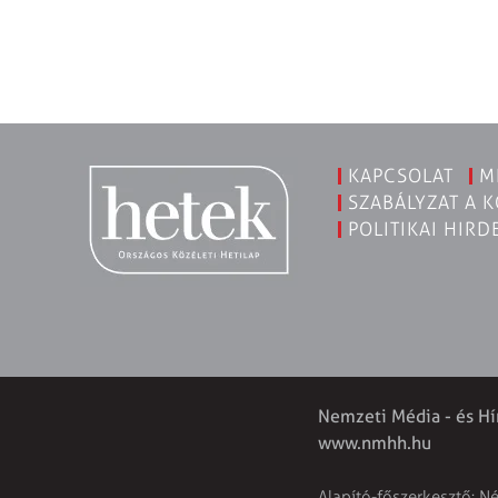
KAPCSOLAT
M
SZABÁLYZAT A 
POLITIKAI HIRD
Nemzeti Média - és Hí
www.nmhh.hu
Alapító-főszerkesztő: N