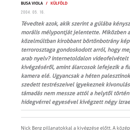
BUSA VIOLA
/
KÜLFÖLD
2004. 05. 16.
Tévedtek azok, akik szerint a gúlába kénysz
morális mélypontját jelentette. Miközben a
közelmúltban kirobbant börtönbotrány képei
terrorosztaga gondoskodott arról, hogy meg
arab nyelv? internetoldalon videofelvételt 
kivégzéséről, amint álarcosok lefejezik a fia
kamera elé. Ugyancsak a héten palesztino
szedett testrészeivel igyekeznek kivonulásr
támadás nem messze attól a helytől történ
hidegvérrel egyesével kivégzett négy izrae
Nick Berg pillanatokkal a kivégzése előtt. A középe