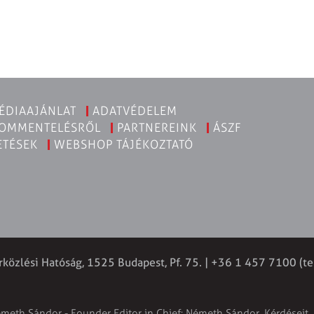
ÉDIAAJÁNLAT
ADATVÉDELEM
KOMMENTELÉSRŐL
PARTNEREINK
ÁSZF
ETÉSEK
WEBSHOP TÁJÉKOZTATÓ
rközlési Hatóság, 1525 Budapest, Pf. 75. | +36 1 457 7100 (te
émeth Sándor - Founder Editor in Chief: Németh Sándor. Kérdéseit, 