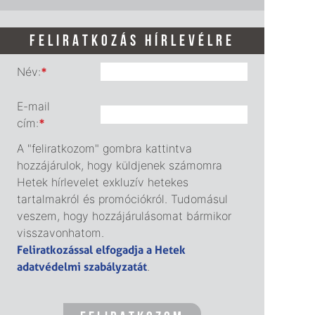
FELIRATKOZÁS HÍRLEVÉLRE
Név:
*
E-mail
cím:
*
A "feliratkozom" gombra kattintva
hozzájárulok, hogy küldjenek számomra
Hetek hírlevelet exkluzív hetekes
tartalmakról és promóciókról. Tudomásul
veszem, hogy hozzájárulásomat bármikor
visszavonhatom.
Feliratkozással elfogadja a Hetek
adatvédelmi szabályzatát
.