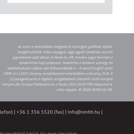
Az ezen a weboldalon megjelenő szövegek, grafikák, képek,
hangfelvételek, video anyagok vagy egyéb tartalmak szerzői
jogvédelem alatt állnak. A Hetek.hu Kft. minden jogot fenntart a
tartalommal kapcsolatosan, beleértve a tartalom szöveg- és
adatbányászat céljára való felhasználását is – A szerzői jogról szóló
1999. évi LXXVI. törvény rendelkezései értelmében a törvény 35/A. §
(1) paragrafusa és a digitális szolgáltatások piacairól szóló európai
irányelv (Az Európai Parlament és a Tanács (EU) 2019/790 Irányelve) 4.
cikke alapján. © 2026 HETEK.HU Kft.
lefon) | +36 1 356 5520 (fax) |
info@nmhh.hu
|
észrevételeit kérjük írja meg címünkre: