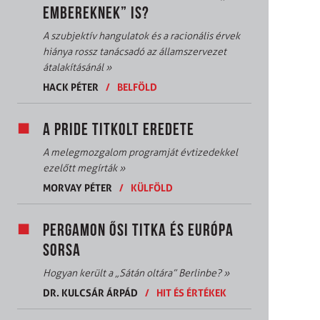
EMBEREKNEK” IS?
A szubjektív hangulatok és a racionális érvek
hiánya rossz tanácsadó az államszervezet
átalakításánál
»
HACK PÉTER
/
BELFÖLD
A PRIDE TITKOLT EREDETE
A melegmozgalom programját évtizedekkel
ezelőtt megírták
»
MORVAY PÉTER
/
KÜLFÖLD
PERGAMON ŐSI TITKA ÉS EURÓPA
SORSA
Hogyan került a „Sátán oltára” Berlinbe?
»
DR. KULCSÁR ÁRPÁD
/
HIT ÉS ÉRTÉKEK