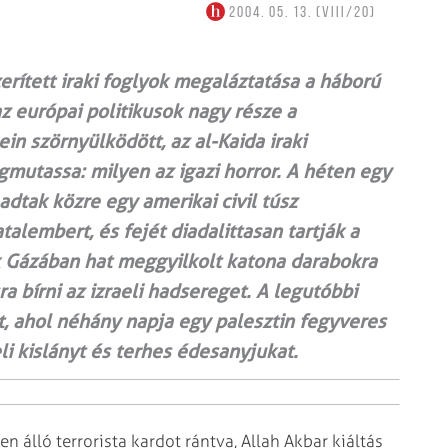
2004. 05. 13. (VIII/20)
erített iraki foglyok megaláztatása a háború
z európai politikusok nagy része a
n szörnyülködött, az al-Kaida iraki
mutassa: milyen az igazi horror. A héten egy
adtak közre egy amerikai civil túsz
talembert, és fejét diadalittasan tartják a
k Gázában hat meggyilkolt katona darabokra
a bírni az izraeli hadsereget. A legutóbbi
t, ahol néhány napja egy palesztin fegyveres
li kislányt és terhes édesanyjukat.
n álló terrorista kardot rántva, Allah Akbar kiáltás