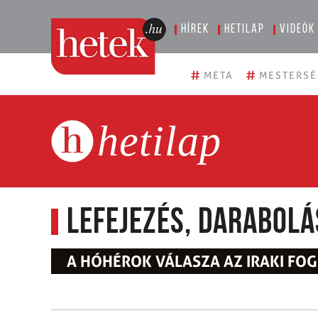
Hírek
Hetilap
Videók
#
#
META
MESTERSÉ
hetilap
Lefejezés, darabolá
A HÓHÉROK VÁLASZA AZ IRAKI F