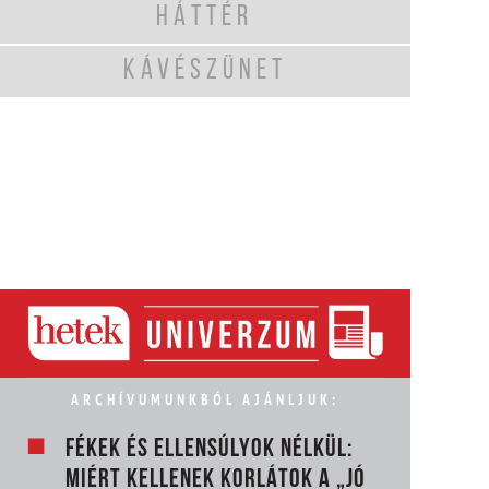
HÁTTÉR
KÁVÉSZÜNET
ARCHÍVUMUNKBÓL AJÁNLJUK:
FÉKEK ÉS ELLENSÚLYOK NÉLKÜL:
MIÉRT KELLENEK KORLÁTOK A „JÓ