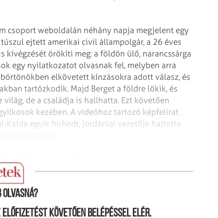
zlám csoport weboldalán néhány napja megjelent egy
 túszul ejtett amerikai civil állampolgár, a 26 éves
lis kivégzését örökíti meg: a földön ülő, narancssárga
sok egy nyilatkozatot olvasnak fel, melyben arra
 börtönökben elkövetett kínzásokra adott válasz, és
akban tartózkodik. Majd Berget a földre lökik, és
világ, de a családja is hallhatta. Ezt követően
 gyilkosok kezében. A videóhoz tartozó képfelirat
l-Kaida egyik hírhedt, jordániai vezetője hajtotta
m bizonyítható.
yilkolt kislányra emlékező telepesekre. Senkit nem
 olvasná?
ne előfizetést követően belépéssel elér.