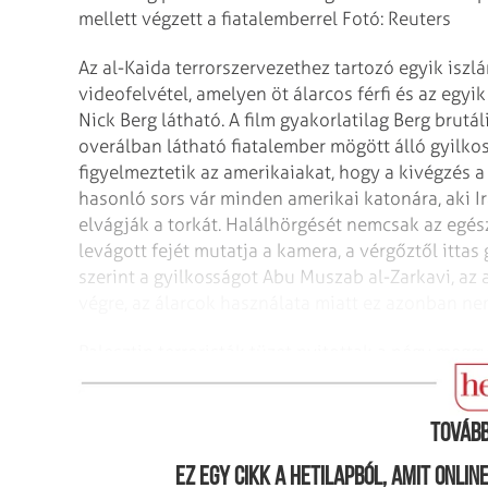
mellett végzett a fiatalemberrel Fotó: Reuters
Az al-Kaida terrorszervezethez tartozó egyik is
videofelvétel, amelyen öt álarcos férfi és az egyik
Nick Berg látható. A film gyakorlatilag Berg brutá
overálban látható fiatalember mögött álló gyilko
figyelmeztetik az amerikaiakat, hogy a kivégzés a
hasonló sors vár minden amerikai katonára, aki Ir
elvágják a torkát. Halálhörgését nemcsak az egész 
levágott fejét mutatja a kamera, a vérgőztől ittas
szerint a gyilkosságot Abu Muszab al-Zarkavi, az a
végre, az álarcok használata miatt ez azonban ne
Palesztin terroristák tüzet nyitottak a négy megg
kímélnek Fotó: Reuters
Tovább
Ez egy cikk a hetilapból, amit onli