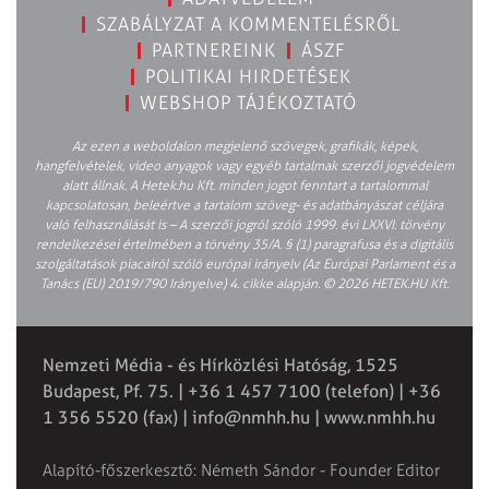
SZABÁLYZAT A KOMMENTELÉSRŐL
PARTNEREINK
ÁSZF
POLITIKAI HIRDETÉSEK
WEBSHOP TÁJÉKOZTATÓ
Az ezen a weboldalon megjelenő szövegek, grafikák, képek,
hangfelvételek, video anyagok vagy egyéb tartalmak szerzői jogvédelem
alatt állnak. A Hetek.hu Kft. minden jogot fenntart a tartalommal
kapcsolatosan, beleértve a tartalom szöveg- és adatbányászat céljára
való felhasználását is – A szerzői jogról szóló 1999. évi LXXVI. törvény
rendelkezései értelmében a törvény 35/A. § (1) paragrafusa és a digitális
szolgáltatások piacairól szóló európai irányelv (Az Európai Parlament és a
Tanács (EU) 2019/790 Irányelve) 4. cikke alapján. © 2026 HETEK.HU Kft.
Nemzeti Média - és Hírközlési Hatóság, 1525
Budapest, Pf. 75. | +36 1 457 7100 (telefon) | +36
1 356 5520 (fax) |
info@nmhh.hu
| www.nmhh.hu
Alapító-főszerkesztő: Németh Sándor - Founder Editor