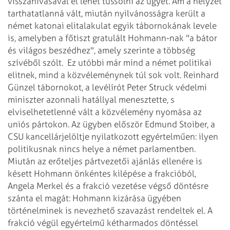
visszahívásával el lehet tussolni az ügyet. Ám a helyzet
tarthatatlanná vált, miután nyilvánosságra került a
német katonai elitalakulat egyik tábornokának levele
is, amelyben a főtiszt gratulált Hohmann-nak "a bátor
és világos beszédhez", amely szerinte a többség
szívéből szólt.
Ez utóbbi már mind a német politikai
elitnek, mind a közvéleménynek túl sok volt. Reinhard
Günzel tábornokot, a levélírót Peter Struck védelmi
miniszter azonnali hatállyal menesztette, s
elviselhetetlenné vált a közvélemény nyomása az
uniós pártokon. Az ügyben először Edmund Stoiber, a
CSU kancellárjelöltje nyilatkozott egyértelműen: ilyen
politikusnak nincs helye a német parlamentben.
Miután az erőteljes pártvezetői ajánlás ellenére is
késett Hohmann önkéntes kilépése a frakcióból,
Angela Merkel és a frakció vezetése végső döntésre
szánta el magát: Hohmann kizárása ügyében
történelminek is nevezhető szavazást rendeltek el. A
frakció végül egyértelmű kétharmados döntéssel