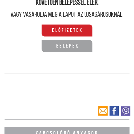
követően belépéssel elér.
Vagy vásárolja meg a lapot az újságárusoknál.
Előfizetek
Belépek
KAPCSOLÓDÓ ANYAGOK