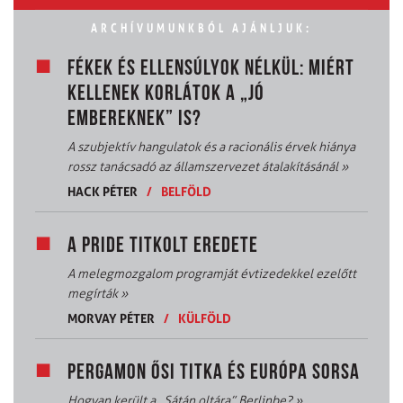
ARCHÍVUMUNKBÓL AJÁNLJUK:
FÉKEK ÉS ELLENSÚLYOK NÉLKÜL: MIÉRT
KELLENEK KORLÁTOK A „JÓ
EMBEREKNEK” IS?
A szubjektív hangulatok és a racionális érvek hiánya
rossz tanácsadó az államszervezet átalakításánál
»
HACK PÉTER
/
BELFÖLD
A PRIDE TITKOLT EREDETE
A melegmozgalom programját évtizedekkel ezelőtt
megírták
»
MORVAY PÉTER
/
KÜLFÖLD
PERGAMON ŐSI TITKA ÉS EURÓPA SORSA
Hogyan került a „Sátán oltára” Berlinbe?
»