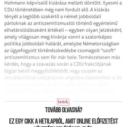
Hohmann képviselő kizárása mellett döntött. Ilyesmi a
CDU történetében még nem fordult elő. A kizárás
tényét a legtöbb szakértő a német jobboldali
pártoknak az antiszemitizmustól történő egyértelmű
elhatárolódásaként értékeli – egyben olyan jelzésként,
amely világosan meg kívánja vonni a szalonképes
politika jobboldali határát, amelybe Németországban
az ügyefogyott történészkedésbe csomagolt "szoft"
antiszemitizmus sem fér már bele. Természetesen más
kérdés, hogy a szavazás során a CDU frakciójának
tagjai belső meggyőződésből, vagy csupán az
aktuálpolitikai széljárásnak engedve cselekedtek-e. Az
viszont örvendetes, hogy Németországban ilyen
politikai szél fúj. Fújhatna ez a szél a Lajtán innen is.
Leépülő nemzeti tudat
Tovább olvasná?
Ez egy cikk a hetilapból, amit online előfizetést