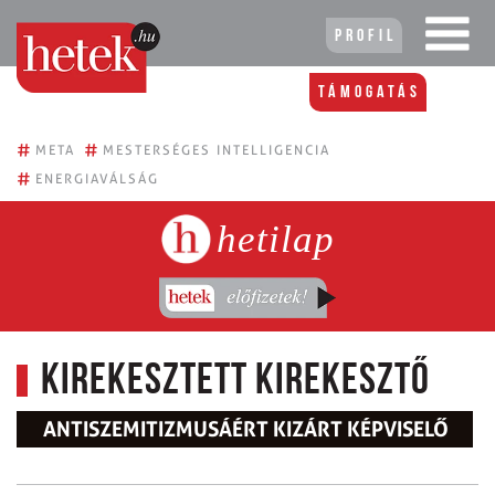
Profil
Támogatás
#
#
META
MESTERSÉGES INTELLIGENCIA
#
ENERGIAVÁLSÁG
hetilap
Kirekesztett kirekesztő
ANTISZEMITIZMUSÁÉRT KIZÁRT KÉPVISELŐ