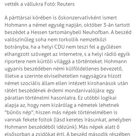
vették a vállukra Fotó: Reuters
A párttársai körében is őskonzervatívként ismert
Hohmann a német egység napján, október 3-án tartott
beszédet a Hessen tartománybeli Neuhofban. A beszéd
valószínűleg soha nem torkollik nemzetközi
botrányba, ha a helyi CDU nem teszi fel a gyűlésen
elhangzott szöveget az internetre, s a helyi rádió egyik
riportere nem kürtöli világgá a történteket. Hohmann
ugyanis beszédében némi külföldellenes bevezető,
illetve a szerinte elviselhetetlen nagyságúra hízott
német szociális állam ellen intézett kirohanások után
rátért beszédének érdemi mondanivalójára: egy
páratlan történelmi hasonlatra. Ez utóbbi logikai
alapja az, hogy nem kizárólag a németek lehetnek
"bűnös nép", hiszen más népek történelmében is
vannak fekete foltok (lásd keretes írásunkat, amelyben
Hohmann beszédéből idézünk). Más népek alatt ő
elsősorban a zsidókat érti. A beszéd második részében