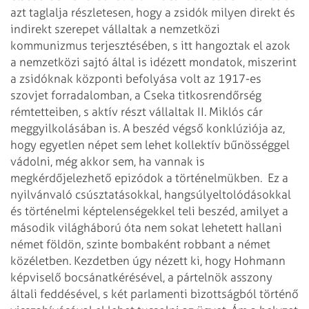
azt taglalja részletesen, hogy a zsidók milyen direkt és
indirekt szerepet vállaltak a nemzetközi
kommunizmus terjesztésében, s itt hangoztak el azok
a nemzetközi sajtó által is idézett mondatok, miszerint
a zsidóknak központi befolyása volt az 1917-es
szovjet forradalomban, a Cseka titkosrendőrség
rémtetteiben, s aktív részt vállaltak II. Miklós cár
meggyilkolásában is. A beszéd végső konklúziója az,
hogy egyetlen népet sem lehet kollektív bűnösséggel
vádolni, még akkor sem, ha vannak is
megkérdőjelezhető epizódok a történelmükben.
Ez a
nyilvánvaló csúsztatásokkal, hangsúlyeltolódásokkal
és történelmi képtelenségekkel teli beszéd, amilyet a
második világháború óta nem sokat lehetett hallani
német földön, szinte bombaként robbant a német
közéletben. Kezdetben úgy nézett ki, hogy Hohmann
képviselő bocsánatkérésével, a pártelnök asszony
általi feddésével, s két parlamenti bizottságból történő