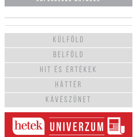
KÜLFÖLD
BELFÖLD
HIT ÉS ÉRTÉKEK
HÁTTÉR
KÁVÉSZÜNET