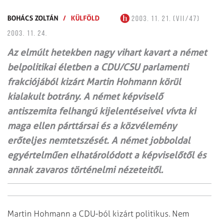
BOHÁCS ZOLTÁN
/
KÜLFÖLD
2003. 11. 21. (VII/47)
2003. 11. 24.
Az elmúlt hetekben nagy vihart kavart a német
belpolitikai életben a CDU/CSU parlamenti
frakciójából kizárt Martin Hohmann körül
kialakult botrány. A német képviselő
antiszemita felhangú kijelentéseivel vívta ki
maga ellen párttársai és a közvélemény
erőteljes nemtetszését. A német jobboldal
egyértelműen elhatárolódott a képviselőtől és
annak zavaros történelmi nézeteitől.
Martin Hohmann a CDU-ból kizárt politikus. Nem