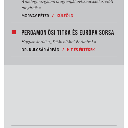
A melegmozgalom programját évtizedekkel ezelőtt
megírták
»
MORVAY PÉTER
/
KÜLFÖLD
PERGAMON ŐSI TITKA ÉS EURÓPA SORSA
Hogyan került a „Sátán oltára” Berlinbe?
»
DR. KULCSÁR ÁRPÁD
/
HIT ÉS ÉRTÉKEK