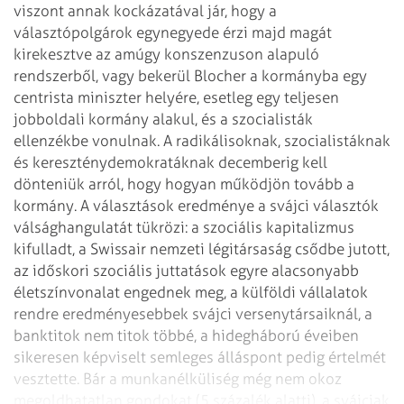
viszont annak kockázatával jár, hogy a
választópolgárok egynegyede érzi majd magát
kirekesztve az amúgy konszenzuson alapuló
rendszerből, vagy bekerül Blocher a kormányba egy
centrista miniszter helyére, esetleg egy teljesen
jobboldali kormány alakul, és a szocialisták
ellenzékbe vonulnak. A radikálisoknak, szocialistáknak
és kereszténydemokratáknak decemberig kell
dönteniük arról, hogy hogyan működjön tovább a
kormány.
A választások eredménye a svájci választók
válsághangulatát tükrözi: a szociális kapitalizmus
kifulladt, a Swissair nemzeti légitársaság csődbe jutott,
az időskori szociális juttatások egyre alacsonyabb
életszínvonalat engednek meg, a külföldi vállalatok
rendre eredményesebbek svájci versenytársaiknál, a
banktitok nem titok többé, a hidegháború éveiben
sikeresen képviselt semleges álláspont pedig értelmét
vesztette. Bár a munkanélküliség még nem okoz
megoldhatatlan gondokat (5 százalék alatti), a svájciak