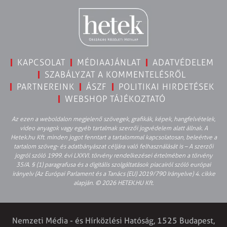
KAPCSOLAT
MÉDIAAJÁNLAT
ADATVÉDELEM
SZABÁLYZAT A KOMMENTELÉSRŐL
PARTNEREINK
ÁSZF
POLITIKAI HIRDETÉSEK
WEBSHOP TÁJÉKOZTATÓ
Az ezen a weboldalon megjelenő szövegek, grafikák, képek, hangfelvételek,
video anyagok vagy egyéb tartalmak szerzői jogvédelem alatt állnak. A
Hetek.hu Kft. minden jogot fenntart a tartalommal kapcsolatosan, beleértve a
tartalom szöveg- és adatbányászat céljára való felhasználását is – A szerzői
jogról szóló 1999. évi LXXVI. törvény rendelkezései értelmében a törvény
35/A. § (1) paragrafusa és a digitális szolgáltatások piacairól szóló európai
irányelv (Az Európai Parlament és a Tanács (EU) 2019/790 Irányelve) 4. cikke
alapján. © 2026 HETEK.HU Kft.
Nemzeti Média - és Hírközlési Hatóság, 1525 Budapest,