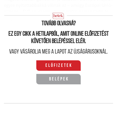
egyre nyitottabbakká válnak az – amúgy Európai Unió-
ellenes – SVP egyszerre ultraliberális, nacionalista és
idegenellenes szólamaira.
Tovább olvasná?
Ez egy cikk a hetilapból, amit online előfizetést
követően belépéssel elér.
Vagy vásárolja meg a lapot az újságárusoknál.
Előfizetek
Belépek