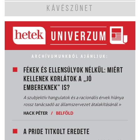
KÁVÉSZÜNET
ARCHÍVUMUNKBÓL AJÁNLJUK:
FÉKEK ÉS ELLENSÚLYOK NÉLKÜL: MIÉRT
KELLENEK KORLÁTOK A „JÓ
EMBEREKNEK” IS?
A szubjektív hangulatok és a racionális érvek hiánya
rossz tanácsadó az államszervezet átalakításánál
»
HACK PÉTER
/
BELFÖLD
A PRIDE TITKOLT EREDETE