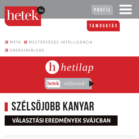
Profil
Támogatás
#
#
META
MESTERSÉGES INTELLIGENCIA
#
ENERGIAVÁLSÁG
hetilap
Szélsőjobb kanyar
VÁLASZTÁSI EREDMÉNYEK SVÁJCBAN