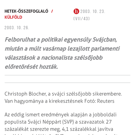
HETEK-ÖSSZEFOGLALÓ
/
2003. 10. 23.
KÜLFÖLD
(VII/43)
2003. 10. 26.
Felborulhat a politikai egyensúly Svájcban,
miután a múlt vasárnap lezajlott parlamenti
választások a nacionalista szélsőjobb
előretörését hozták.
Christoph Blocher, a svájci szélsőjobb sikerembere.
Van hagyománya a kirekesztésnek Fotó: Reuters
Az eddig ismert eredmények alapján a jobboldali
populista Svájci Néppárt (SVP) a szavazatok 27
százalékát szerezte meg, 4,1 százalékkal javítva