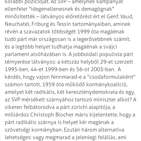
korábbi pozícióját. Az SVP – amelynek kampányát
ellenfelei "idegenellenesnek és demagógnak"
minősítették – látványos előretörést ért el Genf, Vaud,
Neuchatel, Friburg és Tessin tartományaiban, aminek
révén a szavazatok többségét 1999 óta magáénak
tudó párt már országosan is a legerősebbnek számít,
és a legtöbb helyet tudhatja magáénak a svájci
parlament alsóházában is. A jobboldali populista párt
térnyerése látványos: a kétszáz helyből 29-et szerzett
1995-ben, 44-et 1999-ben és 56-ot 2003-ban.
A
kérdés, hogy vajon fennmarad-e a "csodaformulaként"
számon tartott, 1959 óta működő kormánykoalíció,
amelyet két radikális, két kereszténydemokrata és egy,
az SVP mérsékelt szárnyához tartozó miniszter alkot? A
sikeren felbátorodva a párt zürichi alapítója, a
milliárdos Christoph Blocher máris kijelentette, hogy a
párt radikális szárnya is helyet kér magának a
szövetségi kormányban. Ezután három alternatíva
lehetséges: vagy megmarad a jelenlegi felállás, ami