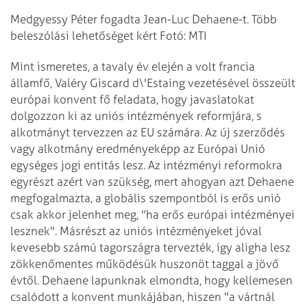
Medgyessy Péter fogadta Jean-Luc Dehaene-t. Több
beleszólási lehetőséget kért Fotó: MTI
Mint ismeretes, a tavaly év elején a volt francia
államfő, Valéry Giscard d\'Estaing vezetésével összeült
európai konvent fő feladata, hogy javaslatokat
dolgozzon ki az uniós intézmények reformjára, s
alkotmányt tervezzen az EU számára. Az új szerződés
vagy alkotmány eredményeképp az Európai Unió
egységes jogi entitás lesz. Az intézményi reformokra
egyrészt azért van szükség, mert ahogyan azt Dehaene
megfogalmazta, a globális szempontból is erős unió
csak akkor jelenhet meg, "ha erős európai intézményei
lesznek". Másrészt az uniós intézményeket jóval
kevesebb számú tagországra tervezték, így aligha lesz
zökkenőmentes működésük huszonöt taggal a jövő
évtől. Dehaene lapunknak elmondta, hogy kellemesen
csalódott a konvent munkájában, hiszen "a vártnál