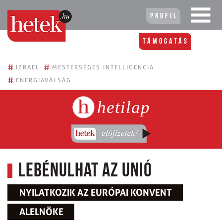
Profil
Támogatás
#
#
IZRAEL
MESTERSÉGES INTELLIGENCIA
#
ENERGIAVÁLSÁG
hetilap
Lebénulhat az unió
NYILATKOZIK AZ EURÓPAI KONVENT
ALELNÖKE