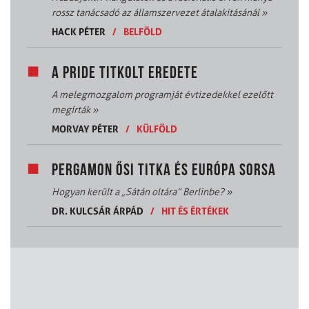
rossz tanácsadó az államszervezet átalakításánál
»
HACK PÉTER
/
BELFÖLD
A PRIDE TITKOLT EREDETE
A melegmozgalom programját évtizedekkel ezelőtt
megírták
»
MORVAY PÉTER
/
KÜLFÖLD
PERGAMON ŐSI TITKA ÉS EURÓPA SORSA
Hogyan került a „Sátán oltára” Berlinbe?
»
DR. KULCSÁR ÁRPÁD
/
HIT ÉS ÉRTÉKEK