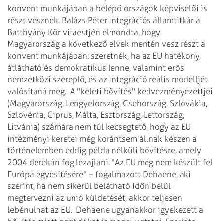
konvent munkájában a belépő országok képviselői is
részt vesznek. Balázs Péter integrációs államtitkár a
Batthyány Kör vitaestjén elmondta, hogy
Magyarország a következő elvek mentén vesz részt a
konvent munkájában: szeretnék, ha az EU hatékony,
átlátható és demokratikus lenne, valamint erős
nemzetközi szereplő, és az integráció reális modelljét
valósítaná meg.
A "keleti bővítés" kedvezményezettjei
(Magyarország, Lengyelország, Csehország, Szlovákia,
Szlovénia, Ciprus, Málta, Észtország, Lettország,
Litvánia) számára nem túl kecsegtető, hogy az EU
intézményi keretei még korántsem állnak készen a
történelemben eddig példa nélküli bővítésre, amely
2004 derekán fog lezajlani. "Az EU még nem készült fel
Európa egyesítésére" – fogalmazott Dehaene, aki
szerint, ha nem sikerül belátható időn belül
megtervezni az unió küldetését, akkor teljesen
lebénulhat az EU.
Dehaene ugyanakkor igyekezett a