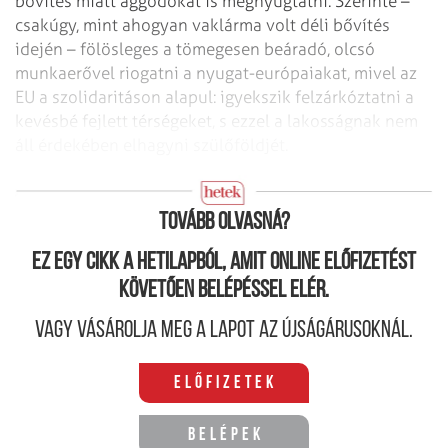
bővítés miatt aggódókat is megnyugtatni. Szerinte –
csakúgy, mint ahogyan vaklárma volt déli bővítés
idején – fölösleges a tömegesen beáradó, olcsó
munkaerővel riogatni a nyugat-európaiakat, mivel az
EU a szolidaritáson alapul: igyekszik felzárkóztatni a
kevésbé fejlett térségeket, s ezzel a lakosságnak nem
áll érdekében elhagyni szülőföldjét.
Az európai konvent
Tovább olvasná?
Ez egy cikk a hetilapból, amit online előfizetést
követően belépéssel elér.
Vagy vásárolja meg a lapot az újságárusoknál.
Előfizetek
Belépek