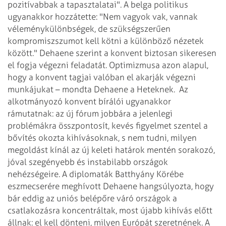
pozitívabbak a tapasztalatai". A belga politikus
ugyanakkor hozzátette: "Nem vagyok vak, vannak
véleménykülönbségek, de szükségszerűen
kompromiszszumot kell kötni a különböző nézetek
között." Dehaene szerint a konvent biztosan sikeresen
el fogja végezni feladatát. Optimizmusa azon alapul,
hogy a konvent tagjai valóban el akarják végezni
munkájukat – mondta Dehaene a Heteknek.
Az
alkotmányozó konvent bírálói ugyanakkor
rámutatnak: az új fórum jobbára a jelenlegi
problémákra összpontosít, kevés figyelmet szentel a
bővítés okozta kihívásoknak, s nem tudni, milyen
megoldást kínál az új keleti határok mentén sorakozó,
jóval szegényebb és instabilabb országok
nehézségeire.
A diplomaták Batthyány Körébe
eszmecserére meghívott Dehaene hangsúlyozta, hogy
bár eddig az uniós belépőre váró országok a
csatlakozásra koncentráltak, most újabb kihívás előtt
állnak: el kell dönteni, milyen Európát szeretnének. A