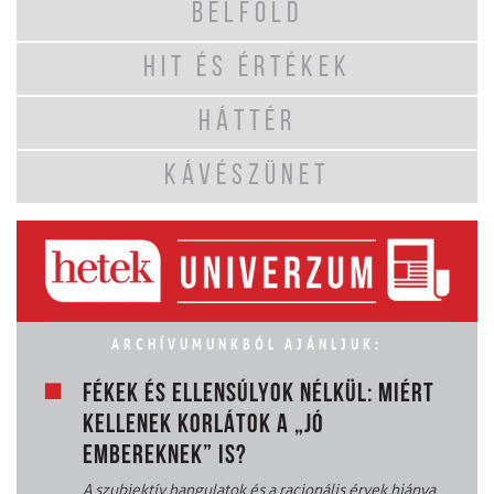
BELFÖLD
HIT ÉS ÉRTÉKEK
HÁTTÉR
KÁVÉSZÜNET
ARCHÍVUMUNKBÓL AJÁNLJUK:
FÉKEK ÉS ELLENSÚLYOK NÉLKÜL: MIÉRT
KELLENEK KORLÁTOK A „JÓ
EMBEREKNEK” IS?
A szubjektív hangulatok és a racionális érvek hiánya