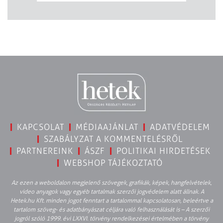
KAPCSOLAT
MÉDIAAJÁNLAT
ADATVÉDELEM
SZABÁLYZAT A KOMMENTELÉSRŐL
PARTNEREINK
ÁSZF
POLITIKAI HIRDETÉSEK
WEBSHOP TÁJÉKOZTATÓ
Az ezen a weboldalon megjelenő szövegek, grafikák, képek, hangfelvételek,
video anyagok vagy egyéb tartalmak szerzői jogvédelem alatt állnak. A
Hetek.hu Kft. minden jogot fenntart a tartalommal kapcsolatosan, beleértve a
tartalom szöveg- és adatbányászat céljára való felhasználását is – A szerzői
jogról szóló 1999. évi LXXVI. törvény rendelkezései értelmében a törvény