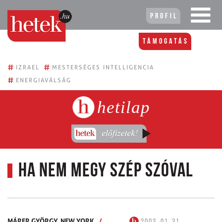
Profil
Támogatás
#
#
IZRAEL
MESTERSÉGES INTELLIGENCIA
#
ENERGIAVÁLSÁG
hetilap
Ha nem megy szép szóval
MÁRER GYÖRGY,
NEW YORK
/
2003. 01. 31.