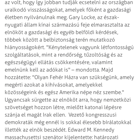
az volt, hogy így jobban tudják ecsetelni az országban
uralkodó visszásságokat, amelyek főként a gazdasági
életben nyilvánulnak meg. Gary Locke, az észak-
nyugati állam kínai származású feje elmarasztalta az
elnököt a gazdasági és egyéb belföldi kérdések,
többek között a belbiztonság terén mutatkozó
hiányosságokért. "Kénytelenek vagyunk létfontosságú
szolgáltatások, mint a rendőrség, tűzoltóság és az
egészségügyi ellátás csökkentésére, valamint
emelnünk kell az adókat is" – mondotta. Majd
hozzátette: "Olyan Fehér Házra van szükségünk, amely
megérti azokat a kihívásokat, amelyekkel
közösségeink és egész Amerika népe néz szembe."
Ugyancsak sürgette az elnököt arra, hogy nemzetközi
szövetséget hozzon létre, mielőtt katonai lépésre
szánja el magát Irak ellen.
Vezető kongresszusi
demokraták még ennél is sokkal élesebb bírálatokkal
illették az elnök beszédét. Edward M. Kennedy
massachusettsi szenátor kijelentette: határozati