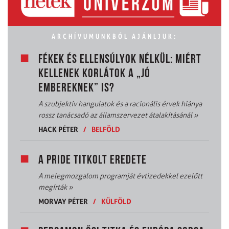
ARCHÍVUMUNKBÓL AJÁNLJUK:
FÉKEK ÉS ELLENSÚLYOK NÉLKÜL: MIÉRT
KELLENEK KORLÁTOK A „JÓ
EMBEREKNEK” IS?
A szubjektív hangulatok és a racionális érvek hiánya
rossz tanácsadó az államszervezet átalakításánál
»
HACK PÉTER
/
BELFÖLD
A PRIDE TITKOLT EREDETE
A melegmozgalom programját évtizedekkel ezelőtt
megírták
»
MORVAY PÉTER
/
KÜLFÖLD