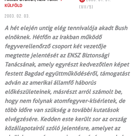
KÜLFÖLD
(VII/5)
2003. 02. 03.
A hét elején untig elég tennivalója akadt Bush
elnöknek. Hétfőn az Irakban működő
fegyverellenőrző csoport két vezetője
megtette jelentését az ENSZ Biztonsági
Tanácsának, amely egyrészt kedvezőtlen képet
festett Bagdad együttműködéséről, támogatást
adván az amerikai államfő háborús
előkészületeinek, másrészt arról számolt be,
hogy nem folynak atomfegyver-kísérletek, de
több időre van szükség a további kutatások
elvégzésére. Kedden este került sor az ország
közállapotairól szóló jelentésre, amelyet az