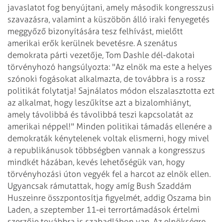
javaslatot fog benyújtani, amely második kongresszusi
szavazásra, valamint a küszöbön álló iraki fenyegetés
meggyőző bizonyítására tesz felhívást, mielőtt
amerikai erők kerülnek bevetésre. A szenátus
demokrata párti vezetője, Tom Dashle dél-dakotai
törvényhozó hangsúlyozta: "Az elnök ma este a helyes
szónoki fogásokat alkalmazta, de továbbra is a rossz
politikát folytatja! Sajnálatos módon elszalasztotta ezt
az alkalmat, hogy leszűkítse azt a bizalomhiányt,
amely távolibbá és távolibbá teszi kapcsolatát az
amerikai néppel!" Minden politikai támadás ellenére a
demokraták kénytelenek voltak elismerni, hogy mivel
a republikánusok többségben vannak a kongresszus
mindkét házában, kevés lehetőségük van, hogy
törvényhozási úton vegyék fel a harcot az elnök ellen.
Ugyancsak rámutattak, hogy amíg Bush Szaddám
Huszeinre összpontosítja figyelmét, addig Oszama bin
Laden, a szeptember 11-ei terrortámadások értelmi
szerzője továbbra is szabadlábon van. Az elnökségre