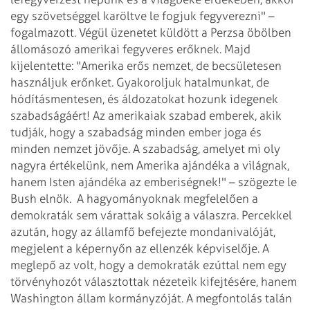
egy szövetséggel karöltve le fogjuk fegyverezni" –
fogalmazott. Végül üzenetet küldött a Perzsa öbölben
állomásozó amerikai fegyveres erőknek. Majd
kijelentette: "Amerika erős nemzet, de becsületesen
használjuk erőnket. Gyakoroljuk hatalmunkat, de
hódításmentesen, és áldozatokat hozunk idegenek
szabadságáért! Az amerikaiak szabad emberek, akik
tudják, hogy a szabadság minden ember joga és
minden nemzet jövője. A szabadság, amelyet mi oly
nagyra értékelünk, nem Amerika ajándéka a világnak,
hanem Isten ajándéka az emberiségnek!" – szögezte le
Bush elnök.
A hagyományoknak megfelelően a
demokraták sem várattak sokáig a válaszra. Percekkel
azután, hogy az államfő befejezte mondanivalóját,
megjelent a képernyőn az ellenzék képviselője. A
meglepő az volt, hogy a demokraták ezúttal nem egy
törvényhozót választottak nézeteik kifejtésére, hanem
Washington állam kormányzóját. A megfontolás talán