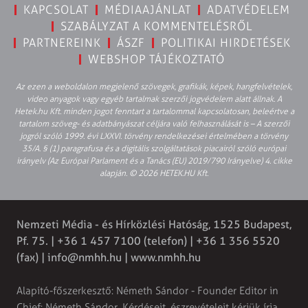
KAPCSOLAT
MÉDIAAJÁNLAT
ADATVÉDELEM
SZABÁLYZAT A KOMMENTELÉSRŐL
PARTNEREINK
ÁSZF
POLITIKAI HIRDETÉSEK
WEBSHOP TÁJÉKOZTATÓ
Az ezen a weboldalon megjelenő szövegek, grafikák, képek, hangfelvételek,
video anyagok vagy egyéb tartalmak szerzői jogvédelem alatt állnak. A
Hetek.hu Kft. minden jogot fenntart a tartalommal kapcsolatosan, beleértve a
tartalom szöveg- és adatbányászat céljára való felhasználását is – A szerzői
jogról szóló 1999. évi LXXVI. törvény rendelkezései értelmében a törvény
35/A. § (1) paragrafusa és a digitális szolgáltatások piacairól szóló európai
irányelv (Az Európai Parlament és a Tanács (EU) 2019/790 Irányelve) 4. cikke
alapján. © 2026 HETEK.HU Kft.
Nemzeti Média - és Hírközlési Hatóság, 1525 Budapest,
Pf. 75. | +36 1 457 7100 (telefon) | +36 1 356 5520
(fax) |
info@nmhh.hu
| www.nmhh.hu
Alapító-főszerkesztő: Németh Sándor - Founder Editor in
Chief: Németh Sándor. Kérdéseit, észrevételeit kérjük írja