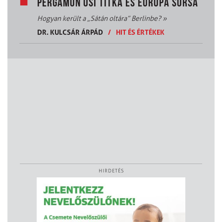
PERGAMON ŐSI TITKA ÉS EURÓPA SORSA
Hogyan került a „Sátán oltára” Berlinbe?
»
DR. KULCSÁR ÁRPÁD
/
HIT ÉS ÉRTÉKEK
HIRDETÉS