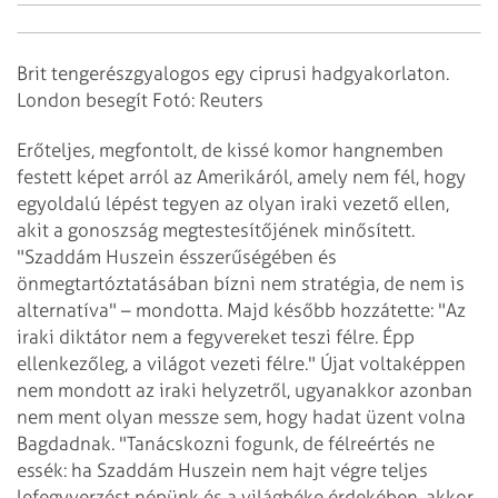
Brit tengerészgyalogos egy ciprusi hadgyakorlaton.
London besegít Fotó: Reuters
Erőteljes, megfontolt, de kissé komor hangnemben
festett képet arról az Amerikáról, amely nem fél, hogy
egyoldalú lépést tegyen az olyan iraki vezető ellen,
akit a gonoszság megtestesítőjének minősített.
"Szaddám Huszein ésszerűségében és
önmegtartóztatásában bízni nem stratégia, de nem is
alternatíva" – mondotta. Majd később hozzátette: "Az
iraki diktátor nem a fegyvereket teszi félre. Épp
ellenkezőleg, a világot vezeti félre." Újat voltaképpen
nem mondott az iraki helyzetről, ugyanakkor azonban
nem ment olyan messze sem, hogy hadat üzent volna
Bagdadnak. "Tanácskozni fogunk, de félreértés ne
essék: ha Szaddám Huszein nem hajt végre teljes
lefegyverzést népünk és a világbéke érdekében, akkor