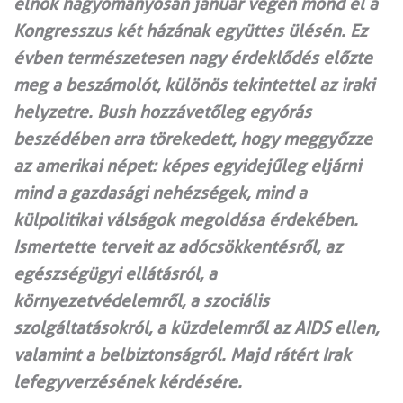
elnök hagyományosan január végén mond el a
Kongresszus két házának együttes ülésén. Ez
évben természetesen nagy érdeklődés előzte
meg a beszámolót, különös tekintettel az iraki
helyzetre. Bush hozzávetőleg egyórás
beszédében arra törekedett, hogy meggyőzze
az amerikai népet: képes egyidejűleg eljárni
mind a gazdasági nehézségek, mind a
külpolitikai válságok megoldása érdekében.
Ismertette terveit az adócsökkentésről, az
egészségügyi ellátásról, a
környezetvédelemről, a szociális
szolgáltatásokról, a küzdelemről az AIDS ellen,
valamint a belbiztonságról. Majd rátért Irak
lefegyverzésének kérdésére.