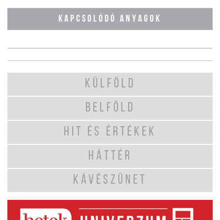
KAPCSOLÓDÓ ANYAGOK
KÜLFÖLD
BELFÖLD
HIT ÉS ÉRTÉKEK
HÁTTÉR
KÁVÉSZÜNET