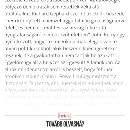
pályázó demokraták sem rejtették véka alá
bírálataikat. Richard Gephard szerint az elnök beszéde
"nem könnyített a nemzet aggodalmán gazdasági terve
felett, és nem tett említést az ország fokozodó
nyugtalanságáról sem a jövőt illetően". John Kerry úgy
nyilatkozott, hogy "az amerikaiaknak elegük van az
olyan politikusokból, akik beszédeikben ígéreteket
tesznek, de a gyakorlatban nem tartják be azokat".
Egyelőre így áll a helyzet az Egyesült Államokban. Az
elnök mindenesetre arról is beszélt, hogy február
ötödikén elküldi Colin L. Powell külügyminisztert a
Biztonsági Tanácsba, ahol kiértékelésre kerülnek majd
a fegyverellenőrök jelentései, és végső fokon talán
határozat születik az iraki kérdésben. Sok szóra lesz
szükség, amíg Bush elnök meggyőzi majd az európai
szövetségeseket, valamint Oroszországot és Kínát az
azonnali katonai csapás szükségességéről.
Tovább olvasná?