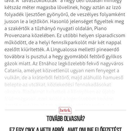
láva. A "lávaszökőkutak" a hegy déli oldalán mintegy
kétszáz méter magasba lövellnek, hogy aztán az izzó
folyadék ijesztően gyönyörű, de veszélyes folyamként
jusson le a lejtőkön. Hasonló jelenséget figyeltek meg
a szakértők a tűzhányó nyugati oldalán, Piano
Provenzana közelében. Ez utóbbi helyen síparadicsom
működött, de a helyi fennsíkparkolót már két nappal
ezelőtt kiürítették. A Lingualossa melletti pineaerdő
továbbra is pusztul a hegy gyomrából feltörő gyilkos
gázok miatt.
Az Etnához legközelebb fekvő nagyváros
Catania, amelyet közvetlenül ugyan nem fenyeget a
vulkán, de a kráterből feltörő, majd aláhulló hamueső
belepte az utcákat, közlekedési fennakadásokat
okozva. Riadalmat keltettek a környéken az újabb
földmozgások, ezek közül a legerősebbet kedden
délelőtt mérték, elérte a Richter-skála szerinti 4,4
fokot.
Tovább olvasná?