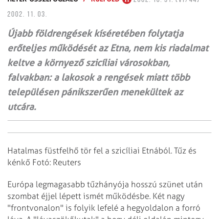
2002. 11. 03.
Újabb földrengések kíséretében folytatja
erőteljes működését az Etna, nem kis riadalmat
keltve a környező szicíliai városokban,
falvakban: a lakosok a rengések miatt több
településen pánikszerűen menekültek az
utcára.
Hatalmas füstfelhő tör fel a szicíliai Etnából. Tűz és
kénkő Fotó: Reuters
Európa legmagasabb tűzhányója hosszú szünet után
szombat éjjel lépett ismét működésbe. Két nagy
"frontvonalon" is folyik lefelé a hegyoldalon a forró