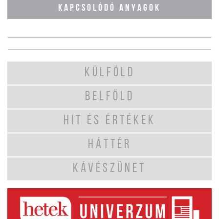
KAPCSOLÓDÓ ANYAGOK
KÜLFÖLD
BELFÖLD
HIT ÉS ÉRTÉKEK
HÁTTÉR
KÁVÉSZÜNET