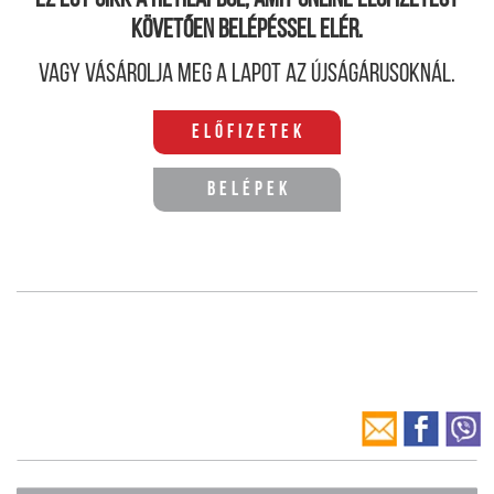
Ez egy cikk a hetilapból, amit online előfizetést
követően belépéssel elér.
Vagy vásárolja meg a lapot az újságárusoknál.
Előfizetek
Belépek