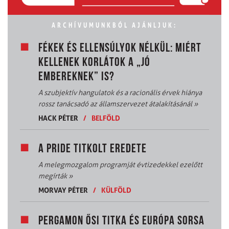
ARCHÍVUMUNKBÓL AJÁNLJUK:
FÉKEK ÉS ELLENSÚLYOK NÉLKÜL: MIÉRT
KELLENEK KORLÁTOK A „JÓ
EMBEREKNEK” IS?
A szubjektív hangulatok és a racionális érvek hiánya
rossz tanácsadó az államszervezet átalakításánál
»
HACK PÉTER
/
BELFÖLD
A PRIDE TITKOLT EREDETE
A melegmozgalom programját évtizedekkel ezelőtt
megírták
»
MORVAY PÉTER
/
KÜLFÖLD
PERGAMON ŐSI TITKA ÉS EURÓPA SORSA