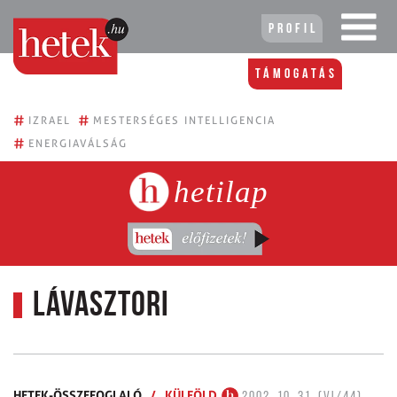
Profil
Támogatás
#
#
IZRAEL
MESTERSÉGES INTELLIGENCIA
#
ENERGIAVÁLSÁG
hetilap
Lávasztori
HETEK-ÖSSZEFOGLALÓ
/
KÜLFÖLD
2002. 10. 31. (VI/44)