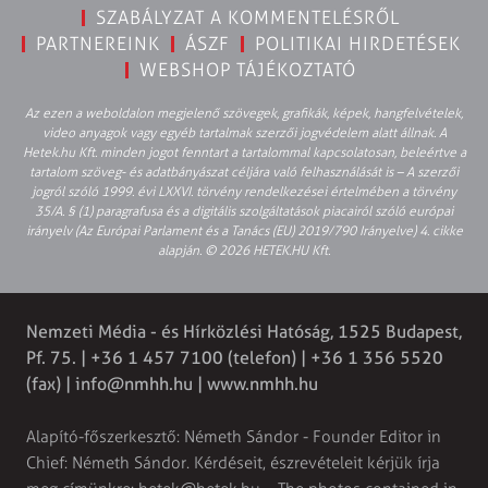
SZABÁLYZAT A KOMMENTELÉSRŐL
PARTNEREINK
ÁSZF
POLITIKAI HIRDETÉSEK
WEBSHOP TÁJÉKOZTATÓ
Az ezen a weboldalon megjelenő szövegek, grafikák, képek, hangfelvételek,
video anyagok vagy egyéb tartalmak szerzői jogvédelem alatt állnak. A
Hetek.hu Kft. minden jogot fenntart a tartalommal kapcsolatosan, beleértve a
tartalom szöveg- és adatbányászat céljára való felhasználását is – A szerzői
jogról szóló 1999. évi LXXVI. törvény rendelkezései értelmében a törvény
35/A. § (1) paragrafusa és a digitális szolgáltatások piacairól szóló európai
irányelv (Az Európai Parlament és a Tanács (EU) 2019/790 Irányelve) 4. cikke
alapján. © 2026 HETEK.HU Kft.
Nemzeti Média - és Hírközlési Hatóság, 1525 Budapest,
Pf. 75. | +36 1 457 7100 (telefon) | +36 1 356 5520
(fax) |
info@nmhh.hu
| www.nmhh.hu
Alapító-főszerkesztő: Németh Sándor - Founder Editor in
Chief: Németh Sándor. Kérdéseit, észrevételeit kérjük írja