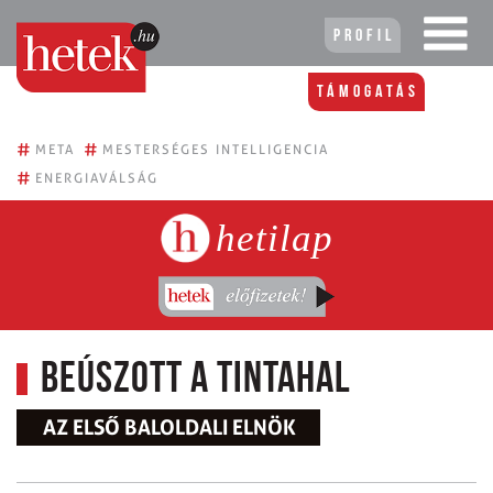
Profil
Támogatás
#
#
META
MESTERSÉGES INTELLIGENCIA
#
ENERGIAVÁLSÁG
hetilap
Beúszott a tintahal
AZ ELSŐ BALOLDALI ELNÖK