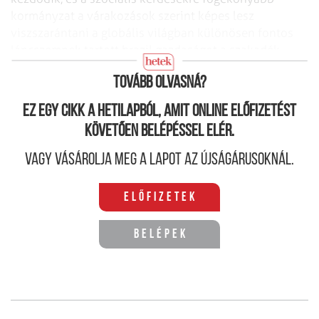
kormányzat a várakozások szerint képes lesz
viszszarántani a globális világban különösen fontos
láncszemnek tartott brazil gazdaságot a szakadék
széléről.
Tovább olvasná?
Ez egy cikk a hetilapból, amit online előfizetést
követően belépéssel elér.
Vagy vásárolja meg a lapot az újságárusoknál.
Előfizetek
Belépek