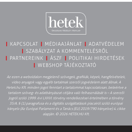
KAPCSOLAT
MÉDIAAJÁNLAT
ADATVÉDELEM
SZABÁLYZAT A KOMMENTELÉSRŐL
PARTNEREINK
ÁSZF
POLITIKAI HIRDETÉSEK
WEBSHOP TÁJÉKOZTATÓ
Az ezen a weboldalon megjelenő szövegek, grafikák, képek, hangfelvételek,
video anyagok vagy egyéb tartalmak szerzői jogvédelem alatt állnak. A
Hetek.hu Kft. minden jogot fenntart a tartalommal kapcsolatosan, beleértve a
tartalom szöveg- és adatbányászat céljára való felhasználását is – A szerzői
jogról szóló 1999. évi LXXVI. törvény rendelkezései értelmében a törvény
35/A. § (1) paragrafusa és a digitális szolgáltatások piacairól szóló európai
irányelv (Az Európai Parlament és a Tanács (EU) 2019/790 Irányelve) 4. cikke
alapján. © 2026 HETEK.HU Kft.