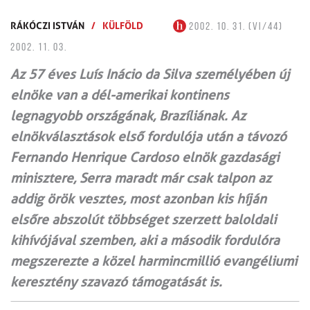
RÁKÓCZI ISTVÁN
/
KÜLFÖLD
2002. 10. 31. (VI/44)
2002. 11. 03.
Az 57 éves Luís Inácio da Silva személyében új
elnöke van a dél-amerikai kontinens
legnagyobb országának, Brazíliának. Az
elnökválasztások első fordulója után a távozó
Fernando Henrique Cardoso elnök gazdasági
minisztere, Serra maradt már csak talpon az
addig örök vesztes, most azonban kis híján
elsőre abszolút többséget szerzett baloldali
kihívójával szemben, aki a második fordulóra
megszerezte a közel harmincmillió evangéliumi
keresztény szavazó támogatását is.