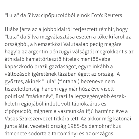
"Lula" da Silva: cipőpucolóból elnök Fotó: Reuters
Hiába járta az a jobboldalról terjesztett rémhír, hogy
"Lula" da Silva megválasztása esetén a tőke kifarol az
országból, a Nemzetközi Valutaalap pedig magára
hagyja az argentin pénzügyi válságtól megrokkant s az
áthidaló kamattörlesztő hitelek mentőövébe
kapaszkodó brazil gazdaságot, egyre inkább a
változások ígéretének lázában égett az ország.
A
győztes, akinek "Lula" (tintahal) beceneve nem
tiszteletlenség, hanem egy már húsz éve viselt
politikai "márkanév", Brazília legszegényebb észak-
keleti régiójából indult: volt tápiókaárus és
cipőpucoló, mígnem a vasmunkás ifjú harminc éve a
Vasas Szakszervezet titkára lett. Az akkor még katonai
junta által vezetett ország 1985-ös demokratikus
átmenete sodorta a tartományi és az országos