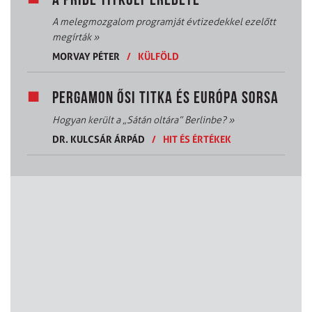
A PRIDE TITKOLT EREDETE
A melegmozgalom programját évtizedekkel ezelőtt
megírták
»
MORVAY PÉTER
/
KÜLFÖLD
PERGAMON ŐSI TITKA ÉS EURÓPA SORSA
Hogyan került a „Sátán oltára” Berlinbe?
»
DR. KULCSÁR ÁRPÁD
/
HIT ÉS ÉRTÉKEK