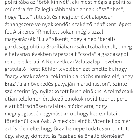
politikába az "örök kihívót", aki most mégis a politika
csúcsára ért. Ez leginkább talán annak köszönhető,
hogy "Lula" stílusát és megjelenését alaposan
áthangszerelve nyakkendős szakértő népfiként lépett
fel. A sikeres PR mellett sokan mégis azzal
magyarázzák "Lula" sikerét, hogy a neoliberális
gazdaságpolitika Brazíliában zsákutcába került, s még
a hatvanas években tapasztalt "csoda" a gazdaságot
rendre elkerüli. A Nemzetközi Valutaalap nevében
gratuláló Horst Köhler levelében azt emelte ki, hogy
"nagy várakozással tekintünk a közös munka elé, hogy
Brazília a növekedés pályáján maradhasson". Szinte
szó szerint így nyilatkozott Bush elnök is. A tolmácsaik
útján telefonon értekező elnökök rövid tizenöt perc
alatt kölcsönösen találtak módot arra, hogy
megnyugtassák egymást arról, hogy kapcsolataik
töretlenül kiválóak.
A mexikói elnök, Vicente Fox már
azt is kiemelte, hogy Brazília népe tudatosan döntött
úgy, ahogy döntött, és "szabad és önálló döntését"