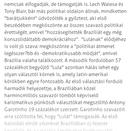
nemcsak elfogadják, de támogatják is. Lech Walesa és
Tony Blair, bár más politikai oldalon állnak, mindketten
"barátjukként" üdvözölték a győztest, aki első
beszédében megköszönte az összes szavazó politikai
érettségét, amivel "hozzásegítették Brazíliát egy még
konszolidáltabb demokráciához".
"Lulának" elődjéhez
is volt jó szava: megköszönte a "politikai átmenet
legésszer?bb és -demokratikusabb módját", amivel
Brazília valaha találkozott. A második fordulóban 57
százalékot begyűjtő "Lula" azonban hálás lehet egy
olyan választói körnek is, amely latin-amerikai
körökben egyre fontosabb. Az első választási forduló
harmadik helyezettje, a Brazíliában közel
harmincmilliós szavazói tömböt képviselő
karizmatikus pünkösdi választókat megszólító Antony
Garotinho 19 százalékot szerzett. Garotinho szavazóit
arra szólította fel, hogy "Lulát" támogassák. Az első
baloldali elnök sikerével Brazíliában új fejezet
kezdődik, és a szociális kérdésekre fogékonyabb