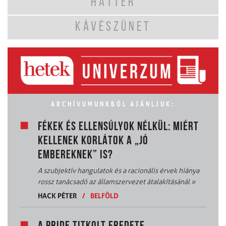
HÁTTÉR
KÁVÉSZÜNET
ARCHÍVUMUNKBÓL AJÁNLJUK:
FÉKEK ÉS ELLENSÚLYOK NÉLKÜL: MIÉRT
KELLENEK KORLÁTOK A „JÓ
EMBEREKNEK” IS?
A szubjektív hangulatok és a racionális érvek hiánya
rossz tanácsadó az államszervezet átalakításánál
»
HACK PÉTER
/
BELFÖLD