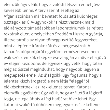
elemzők úgy vélik, hogy a valódi létszám ennél jóval
kevesebb lenne. A terv szerint esetleg az
Afganisztánban már bevetett földalatti különleges
osztagok és CIA-ügynökök is részt vesznek majd
előirányzott támadásokban laboratóriumok és rejtett
raktárak ellen, amelyekben Szaddám Huszein gyártja,
illetve tárolja az olyan tömegpusztító fegyvereket,
mint a lépfene-kórokozók és a mérgesgázok. A
támadás időpontjáról egyelőre természetesen nem
esik szó. Elemzők elképzelése alapján a művelet a jövő
év elején kezdődne, de egyesek úgy vélik, hogy talán
még az ősszel megindulhat, hogy nagyobb legyen a
meglepetés ereje.
Az újságcikk úgy fogalmaz, hogy a
jelentés kiszivárogtatója nem látja "eléggé jól
előkészítettnek" az Irak-ellenes tervet. Katonai
elemzők egyébként úgy vélik, hogy az illető a légierő
tagja, de legalábbis a légi hadjárat híve lehet. Egy
katonai szakértő dühösen megjegyezte: "Le kellene