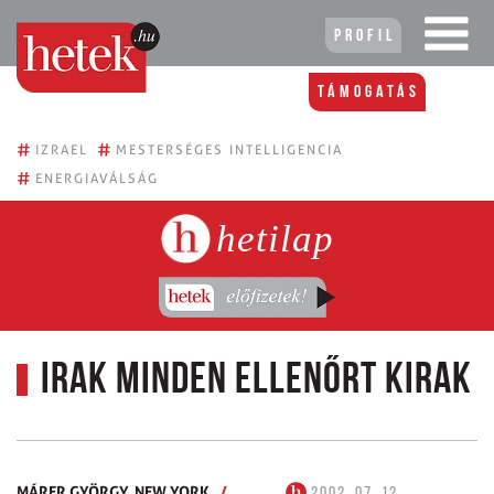
Profil
Támogatás
#
#
IZRAEL
MESTERSÉGES INTELLIGENCIA
#
ENERGIAVÁLSÁG
hetilap
Irak minden ellenőrt kirak
MÁRER GYÖRGY,
NEW YORK
/
2002. 07. 12.