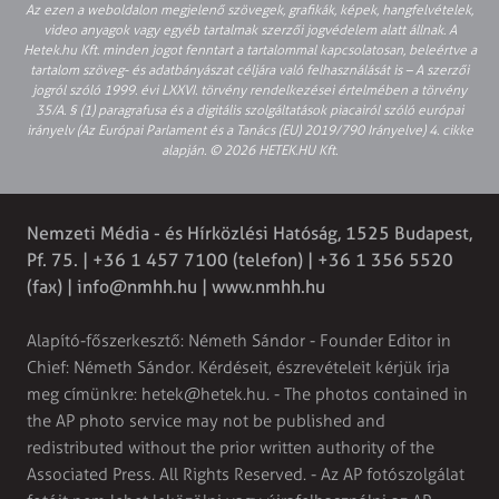
Az ezen a weboldalon megjelenő szövegek, grafikák, képek, hangfelvételek,
video anyagok vagy egyéb tartalmak szerzői jogvédelem alatt állnak. A
Hetek.hu Kft. minden jogot fenntart a tartalommal kapcsolatosan, beleértve a
tartalom szöveg- és adatbányászat céljára való felhasználását is – A szerzői
jogról szóló 1999. évi LXXVI. törvény rendelkezései értelmében a törvény
35/A. § (1) paragrafusa és a digitális szolgáltatások piacairól szóló európai
irányelv (Az Európai Parlament és a Tanács (EU) 2019/790 Irányelve) 4. cikke
alapján. © 2026 HETEK.HU Kft.
Nemzeti Média - és Hírközlési Hatóság, 1525 Budapest,
Pf. 75. | +36 1 457 7100 (telefon) | +36 1 356 5520
(fax) |
info@nmhh.hu
| www.nmhh.hu
Alapító-főszerkesztő: Németh Sándor - Founder Editor in
Chief: Németh Sándor. Kérdéseit, észrevételeit kérjük írja
meg címünkre:
hetek@hetek.hu
. - The photos contained in
the AP photo service may not be published and
redistributed without the prior written authority of the
Associated Press. All Rights Reserved. - Az AP fotószolgálat