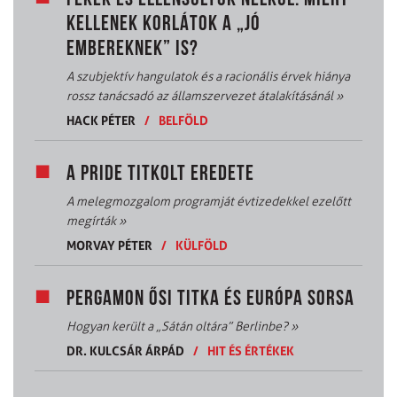
FÉKEK ÉS ELLENSÚLYOK NÉLKÜL: MIÉRT
KELLENEK KORLÁTOK A „JÓ
EMBEREKNEK” IS?
A szubjektív hangulatok és a racionális érvek hiánya
rossz tanácsadó az államszervezet átalakításánál
»
HACK PÉTER
/
BELFÖLD
A PRIDE TITKOLT EREDETE
A melegmozgalom programját évtizedekkel ezelőtt
megírták
»
MORVAY PÉTER
/
KÜLFÖLD
PERGAMON ŐSI TITKA ÉS EURÓPA SORSA
Hogyan került a „Sátán oltára” Berlinbe?
»
DR. KULCSÁR ÁRPÁD
/
HIT ÉS ÉRTÉKEK