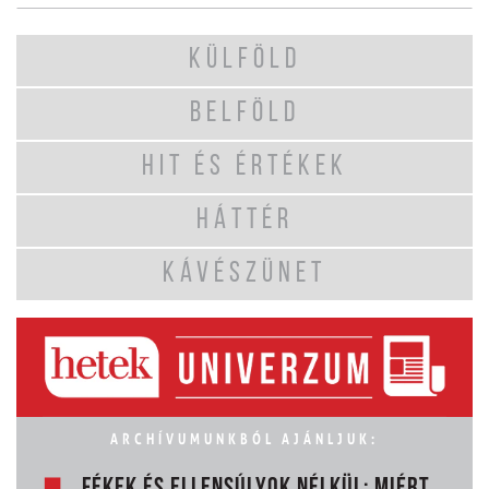
KÜLFÖLD
BELFÖLD
HIT ÉS ÉRTÉKEK
HÁTTÉR
KÁVÉSZÜNET
ARCHÍVUMUNKBÓL AJÁNLJUK: