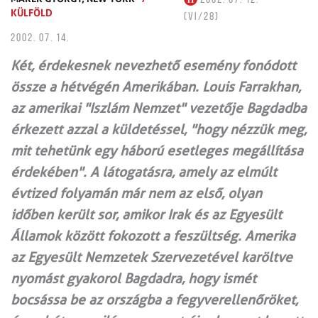
KÜLFÖLD
(VI/28)
2002. 07. 14.
Két, érdekesnek nevezhető esemény fonódott
össze a hétvégén Amerikában. Louis Farrakhan,
az amerikai "Iszlám Nemzet" vezetője Bagdadba
érkezett azzal a küldetéssel, "hogy nézzük meg,
mit tehetünk egy háború esetleges megállítása
érdekében". A látogatásra, amely az elmúlt
évtized folyamán már nem az első, olyan
időben került sor, amikor Irak és az Egyesült
Államok között fokozott a feszültség. Amerika
az Egyesült Nemzetek Szervezetével karöltve
nyomást gyakorol Bagdadra, hogy ismét
bocsássa be az országba a fegyverellenőröket,