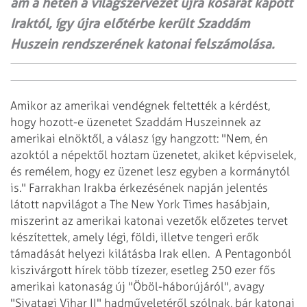
ám a héten a világszervezet újra kosarat kapott
Iraktól, így újra előtérbe került Szaddám
Huszein rendszerének katonai felszámolása.
Amikor az amerikai vendégnek feltették a kérdést,
hogy hozott-e üzenetet Szaddám Huszeinnek az
amerikai elnöktől, a válasz így hangzott: "Nem, én
azoktól a népektől hoztam üzenetet, akiket képviselek,
és remélem, hogy ez üzenet lesz egyben a kormánytól
is." Farrakhan Irakba érkezésének napján jelentés
látott napvilágot a The New York Times hasábjain,
miszerint az amerikai katonai vezetők előzetes tervet
készítettek, amely légi, földi, illetve tengeri erők
támadását helyezi kilátásba Irak ellen.
A Pentagonból
kiszivárgott hírek több tízezer, esetleg 250 ezer fős
amerikai katonaság új "Öböl-háborújáról", avagy
"Sivatagi Vihar II" hadműveletéről szólnak, bár katonai