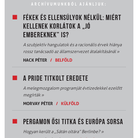
ARCHÍVUMUNKBÓL AJÁNLJUK:
FÉKEK ÉS ELLENSÚLYOK NÉLKÜL: MIÉRT
KELLENEK KORLÁTOK A „JÓ
EMBEREKNEK” IS?
A szubjektív hangulatok és a racionális érvek hiánya
rossz tanácsadó az államszervezet átalakításánál
»
HACK PÉTER
/
BELFÖLD
A PRIDE TITKOLT EREDETE
A melegmozgalom programját évtizedekkel ezelőtt
megírták
»
MORVAY PÉTER
/
KÜLFÖLD
PERGAMON ŐSI TITKA ÉS EURÓPA SORSA
Hogyan került a „Sátán oltára” Berlinbe?
»