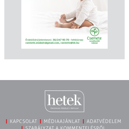
KAPCSOLAT
MÉDIAAJÁNLAT
ADATVÉDELEM
SZABÁLYZAT A KOMMENTELÉSRŐL