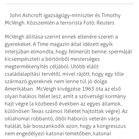
John Ashcroft igazságügy-miniszter és Timothy
McVeigh. Közszemlén a terrorista Fotó: Reuters
McVeigh állítása szerint ennek ellenére szereti a
gyerekeket. A Time magazin által idézett egyik
interjúban elmondta, hogy felmerült benne: spermáját
kicsempészteti a börtönből mesterséges
megtermékenyítés céljából. Utóbb elállt
családalapítási tervétől, mivel rájött, hogy egy tőle
származó gyereknek nem lenne túl jó dolga
Amerikában.
McVeigh kivégzése 1963 óta az első
olyan halálos ítélet lesz, amit a szövetségi kormány
hajt végre (a közbeeső években az egyes államok,
különösen Texas számos ítéletet hajtottak végre). Az
oklahomai robbantó, öböl-háborús veterán várja
halálát, bár bosszankodik azon, hogy a kongresszus
nem engedélyezi katonai temetőben, katonai