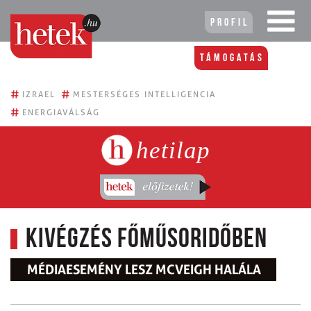
Profil
Támogatás
#
#
IZRAEL
MESTERSÉGES INTELLIGENCIA
#
ENERGIAVÁLSÁG
hetilap
Kivégzés főműsoridőben
MÉDIAESEMÉNY LESZ MCVEIGH HALÁLA