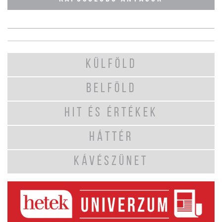
KÜLFÖLD
BELFÖLD
HIT ÉS ÉRTÉKEK
HÁTTÉR
KÁVÉSZÜNET