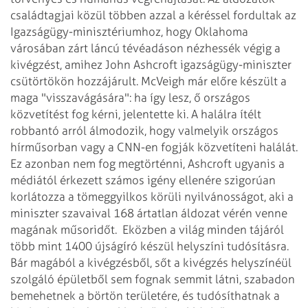
családtagjai közül többen azzal a kéréssel fordultak az
Igazságügy-minisztériumhoz, hogy Oklahoma
városában zárt láncú tévéadáson nézhessék végig a
kivégzést, amihez John Ashcroft igazságügy-miniszter
csütörtökön hozzájárult. McVeigh már előre készült a
maga "visszavágására": ha így lesz, ő országos
közvetítést fog kérni, jelentette ki. A halálra ítélt
robbantó arról álmodozik, hogy valmelyik országos
hírműsorban vagy a CNN-en fogják közvetíteni halálát.
Ez azonban nem fog megtörténni, Ashcroft ugyanis a
médiától érkezett számos igény ellenére szigorúan
korlátozza a tömeggyilkos körüli nyilvánosságot, aki a
miniszter szavaival 168 ártatlan áldozat vérén venne
magának műsoridőt.
Eközben a világ minden tájáról
több mint 1400 újságíró készül helyszíni tudósításra.
Bár magából a kivégzésből, sőt a kivégzés helyszínéül
szolgáló épületből sem fognak semmit látni, szabadon
bemehetnek a börtön területére, és tudósíthatnak a