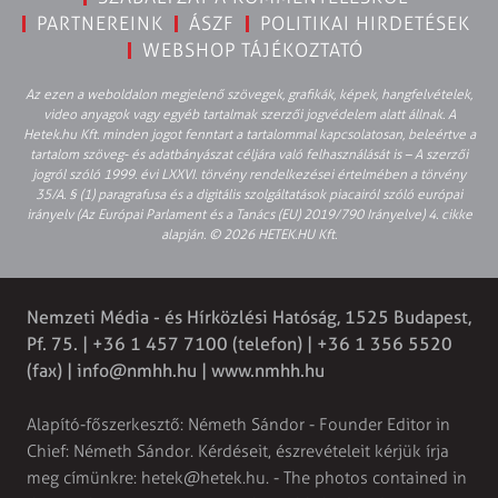
PARTNEREINK
ÁSZF
POLITIKAI HIRDETÉSEK
WEBSHOP TÁJÉKOZTATÓ
Az ezen a weboldalon megjelenő szövegek, grafikák, képek, hangfelvételek,
video anyagok vagy egyéb tartalmak szerzői jogvédelem alatt állnak. A
Hetek.hu Kft. minden jogot fenntart a tartalommal kapcsolatosan, beleértve a
tartalom szöveg- és adatbányászat céljára való felhasználását is – A szerzői
jogról szóló 1999. évi LXXVI. törvény rendelkezései értelmében a törvény
35/A. § (1) paragrafusa és a digitális szolgáltatások piacairól szóló európai
irányelv (Az Európai Parlament és a Tanács (EU) 2019/790 Irányelve) 4. cikke
alapján. © 2026 HETEK.HU Kft.
Nemzeti Média - és Hírközlési Hatóság, 1525 Budapest,
Pf. 75. | +36 1 457 7100 (telefon) | +36 1 356 5520
(fax) |
info@nmhh.hu
| www.nmhh.hu
Alapító-főszerkesztő: Németh Sándor - Founder Editor in
Chief: Németh Sándor. Kérdéseit, észrevételeit kérjük írja
meg címünkre:
hetek@hetek.hu
. - The photos contained in