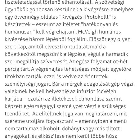
tiszteletadással történő elhantolását.
A szövetségi
ügynökök gondosan készülnek a kivégzésre, amelyhez
egy ötvennégy oldalas "Kivégzési Protokollt" is
készítettek – eszerint az ítéletet "hatékonyan és
humánusan" kell végrehajtani. McVeigh humánus
kivégzése három lépésből fog állni. Először egy olyan
szert kap, amitől elveszti öntudatát, majd a
következőtől megszűnik a légzése, végül a harmadik
szer megállítja szívverését. Az egész folyamat öt-hét
percig tart. A végrehajtás lehetséges módjait egyelőre
titokban tartják, ezzel is védve az érintettek
személyiségi jogait. Bár a mérgek adagolását gép végzi,
valakinek be kell helyeznie az infúziót McVeigh
karjába – ezután az illetékesek elmondása szerint
képzett egészségügyi személyzet végzi a szükséges
teendőket.
Az elítéltnek joga van meghatározni, mit
szeretne utoljára fogyasztani – amennyiben a menü
nem tartalmaz alkoholt, dohányt vagy más tiltott
anyagokat, és elkészítése nem kerül többe húsz