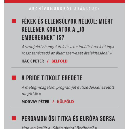
ARCHÍVUMUNKBÓL AJÁNLJUK:
FÉKEK ÉS ELLENSÚLYOK NÉLKÜL: MIÉRT
KELLENEK KORLÁTOK A „JÓ
EMBEREKNEK” IS?
A szubjektív hangulatok és a racionális érvek hiánya
rossz tanácsadó az államszervezet átalakításánál
»
HACK PÉTER
/
BELFÖLD
A PRIDE TITKOLT EREDETE
A melegmozgalom programját évtizedekkel ezelőtt
megírták
»
MORVAY PÉTER
/
KÜLFÖLD
PERGAMON ŐSI TITKA ÉS EURÓPA SORSA
Hogyan került a „Sátán oltára” Berlinbe?
»