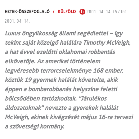
HETEK-ÖSSZEFOGLALÓ
/
KÜLFÖLD
2001. 04. 14. (V/15)
2001. 04. 14.
Luxus öngyilkosság állami segédlettel – így
tekint saját közelgő halálára Timothy McVeigh,
a hat évvel ezelőtti oklahomai robbantás
elkövetője. Az amerikai történelem
legvéresebb terrorcselekménye 168 ember,
köztük 19 gyermek halálát követelte, akik
éppen a bombarobbanás helyszíne feletti
bölcsődében tartózkodtak. "Járulékos
áldozatoknak" nevezte a gyerekek halálát
McVeigh, akinek kivégzését május 16-ra tervezi
a szövetségi kormány.