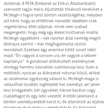
dollárnál. A PETA (Emberek az Etikus Állattartásért)
szervezet tagjai máris eljuttatták tiltakozó levelüket a
McVeigh-t fogva tartó börtön vezetőségéhez, melyben
azt kérik, hogy az elítéltnek maradék idejében csak
vegetáriánus ételt adjanak, mivel nem szabad
megengedni, hogy még egy életet kioltsanak miatta.
McVeigh egyébként – két riporter által nemrég megírt
életrajza szerint – már megfogalmazta utolsó
mondatait. Ezekben egy amerikai költő sorait idézi
majd: "Én vagyok a sorsom ura, én vagyok a lelkem
kapitánya."
A gondosan előkészített eseménynek
mintegy harminc közvetlen szemtanúja lesz: tízen a
médiától, nyolcan az áldozatok rokonai közül, akiket
az oklahomai ügyészség választ ki. McVeigh maga is
választhat további, legfeljebb hat személyt, aki jelen
lesz kivégzésén: két ügyvédet, három barátot vagy
családtagot és egy lelki vezetőt. A többi jelenlevő a
börtön személyzetéből kerül ki, ők ellenőrzik az eljárás
törvényes és humánus végrehajtását. Az áldozatok