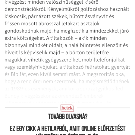
kivégzést minden valószínűséggel kísérő
demonstrációkról. Kényelmükről golfozáshoz használt
kiskocsik, párnázott székek, hűtött ásványvíz és
frissen mosott abrosszal letakart asztalok
gondoskodnak majd, ha megfizetik a mindezekkel járó
extra költségeket. A tiltakozók – akik minden
bizonnyal mindkét oldalt, a halálbüntetés ellenzőit és
híveit is képviselik majd – a börtön területére
magukkal vihetik gyógyszereiket, mobiltelefonjaikat
vagy személyhívójukat, a tiltakozó feliratokat, gyertyát
és Bibliát, ezen kívül semmi mást. A megszorítás oka,
hogy a rend őrei nem szeretnék, ha megismétlődnének
az 1989-es események, amikor a sorozatgyilkos Ted
Bundy kivégzésekor az örvendező emberek
villamosszék-utánzatokat hoztak magukkal, és
palacsintasütőket lengettek.
Tovább olvasná?
Ez egy cikk a hetilapból, amit online előfizetést