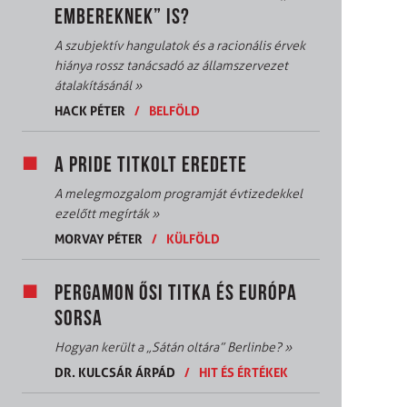
EMBEREKNEK” IS?
A szubjektív hangulatok és a racionális érvek
hiánya rossz tanácsadó az államszervezet
átalakításánál
»
HACK PÉTER
/
BELFÖLD
A PRIDE TITKOLT EREDETE
A melegmozgalom programját évtizedekkel
ezelőtt megírták
»
MORVAY PÉTER
/
KÜLFÖLD
PERGAMON ŐSI TITKA ÉS EURÓPA
SORSA
Hogyan került a „Sátán oltára” Berlinbe?
»
DR. KULCSÁR ÁRPÁD
/
HIT ÉS ÉRTÉKEK