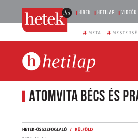
Hírek
Hetilap
Videók
#
#
META
MESTERSÉ
hetilap
Atomvita Bécs és Pr
HETEK-ÖSSZEFOGLALÓ
/
KÜLFÖLD