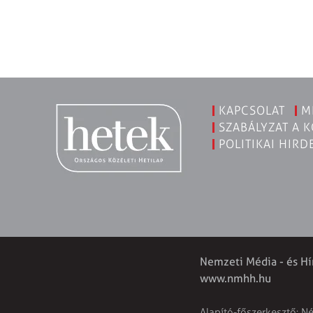
KAPCSOLAT
M
SZABÁLYZAT A 
POLITIKAI HIRD
Nemzeti Média - és Hí
www.nmhh.hu
Alapító-főszerkesztő: N