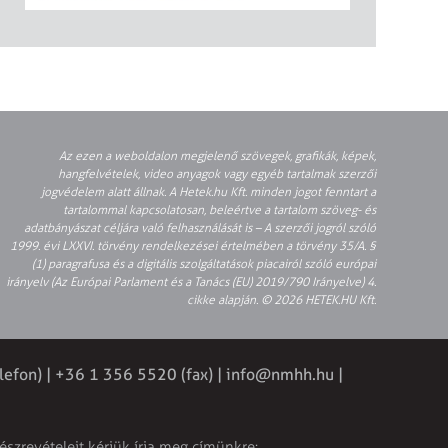
Az ezen a weboldalon megjelenő szövegek, grafikák, képek,
hangfelvételek, video anyagok vagy egyéb tartalmak szerzői
jogvédelem alatt állnak. A Hetek.hu Kft. minden jogot fenntart a
tartalommal kapcsolatosan, beleértve a tartalom szöveg- és
adatbányászat céljára való felhasználását is – A szerzői jogról szóló
1999. évi LXXVI. törvény rendelkezései értelmében a törvény 35/A. §
(1) paragrafusa és a digitális szolgáltatások piacairól szóló európai
irányelv (Az Európai Parlament és a Tanács (EU) 2019/790 Irányelve) 4.
cikke alapján. © 2026 HETEK.HU Kft.
lefon) | +36 1 356 5520 (fax) |
info@nmhh.hu
|
észrevételeit kérjük írja meg címünkre: