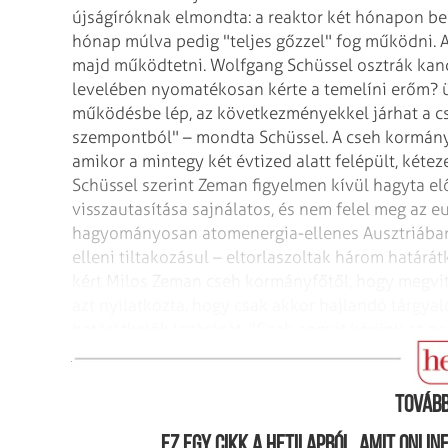
újságíróknak elmondta: a reaktor két hónapon
bel
hónap múlva pedig "teljes
gőzzel" fog működni. 
majd működtetni.
Wolfgang Schüssel osztrák kanc
levelében nyomatékosan kérte a temelíni erőm? 
működésbe lép, az következményekkel járhat a cs
szempontból" – mondta Schüssel. A cseh kormány
amikor a mintegy két évtized alatt felépült, kétez
Schüssel szerint Zeman figyelmen kívül
hagyta elő
visszautasítása sajnálatos,
és nem felel meg az eu
hagyományosan atomenergia-ellenes Ausztriában
elleni tiltakozásul – eltorlaszoltak három határá
kért Milos Zeman cseh kormányfőtől, hogy megvi
azt nyilatkozta, hogy csak akkor
hajlandó tárgyal
határátkelők lezárását.
"Csak annyit kérünk az os
jelentette ki már hétfőn Libor Roucek, a cseh kor
Tovább
Ez egy cikk a hetilapból, amit onli