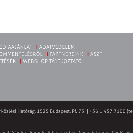
ÉDIAAJÁNLAT
ADATVÉDELEM
KOMMENTELÉSRŐL
PARTNEREINK
ÁSZF
ETÉSEK
WEBSHOP TÁJÉKOZTATÓ
rközlési Hatóság, 1525 Budapest, Pf. 75. | +36 1 457 7100 (te
émeth Sándor - Founder Editor in Chief: Németh Sándor. Kérdéseit, 