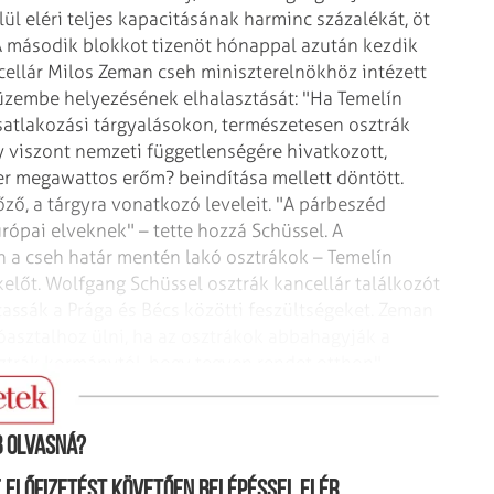
ül eléri teljes kapacitásának harminc százalékát, öt
A második blokkot tizenöt hónappal azután kezdik
ellár Milos Zeman cseh miniszterelnökhöz intézett
üzembe helyezésének elhalasztását:
"Ha Temelín
atlakozási tárgyalásokon,
természetesen osztrák
 viszont
nemzeti függetlenségére hivatkozott,
er
megawattos erőm? beindítása mellett döntött.
ző, a tárgyra vonatkozó leveleit. "A párbeszéd
rópai elveknek" – tette hozzá Schüssel.
A
 a cseh határ mentén lakó osztrákok
– Temelín
tkelőt. Wolfgang Schüssel
osztrák kancellár találkozót
tassák
a Prága és Bécs közötti feszültségeket. Zeman
óasztalhoz ülni, ha az osztrákok abbahagyják a
ztrák kormánytól, hogy tegyen rendet otthon" –
mány szóvivője.
 olvasná?
ne előfizetést követően belépéssel elér.