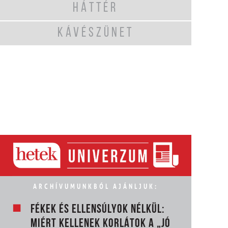
HÁTTÉR
KÁVÉSZÜNET
ARCHÍVUMUNKBÓL AJÁNLJUK:
FÉKEK ÉS ELLENSÚLYOK NÉLKÜL:
MIÉRT KELLENEK KORLÁTOK A „JÓ