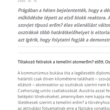
2000. 10. 14.
Prágában a héten bejelentették, hogy a d
működésbe lépett az első blokk reaktora. A
szovjet típusú erőm? éles ellenállást válto
osztrákok több határátkelőhelyet is eltorla
azt ígérik, hogy folytatni fogják a demonstr
Tiltakozó feliratok a temelíni atomerőm? előtt. O
A kommunizmus bukása óta a legélesebb diplomáci
határtól csak ötven kilométerre található – szovje
ellátott – atomreaktor az osztrákok szerint nem
b
Csehország uniós csatlakozását.
Ausztria azzal f
belépési törekvéseket,
amennyiben nem kapja meg 
illetékesek
szerint a temelíni erőm? a törvényhoz
az aktiválási folyamatnak erre a fázisára vonatko