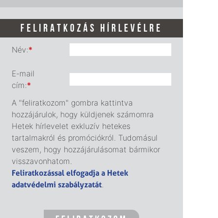
FELIRATKOZÁS HÍRLEVÉLRE
Név:
*
E-mail
cím:
*
A "feliratkozom" gombra kattintva
hozzájárulok, hogy küldjenek számomra
Hetek hírlevelet exkluzív hetekes
tartalmakról és promóciókról. Tudomásul
veszem, hogy hozzájárulásomat bármikor
visszavonhatom.
Feliratkozással elfogadja a Hetek
adatvédelmi szabályzatát
.