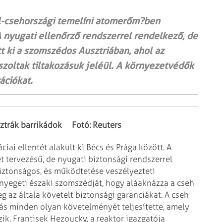
él-csehországi temelíni atomerőm?ben
 nyugati ellenőrző rendszerrel rendelkező, de
tt ki a szomszédos Ausztriában, ahol az
szoltak tiltakozásuk jeléül. A környezetvédők
ációkat.
sztrák barrikádok
Fotó: Reuters
ai ellentét alakult ki Bécs és Prága
között. A
t tervezésű, de
nyugati biztonsági rendszerrel
iztonságos, és működtetése veszélyezteti
enyegeti északi szomszédját, hogy aláaknázza a cseh
az általa követelt biztonsági garanciákat. A cseh
ás minden olyan követelményét teljesítette,
amely
zik.
Frantisek Hezoucky, a reaktor igazgatója