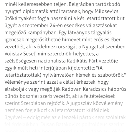
minél
kellemesebben teljen.
Belgrádban tartózkodó
nyugati diplomaták attól tartanak, hogy Milosevics
ütőkártyaként
fogja használni a két letartóztatott brit
ügyét a szeptember 24-én esedékes választásokat
megelőző kampányban. Egy látványos tárgyalás
igencsak megerősíthetné hírnevét
mint erős és éber
vezetőét, aki védelmezi országát a Nyugattal szemben.
Vojislav
Seselj miniszterelnök-helyettes, a
szélsőségesen nacionalista Radikális Párt vezetője
egyik múlt heti interjújában kijelentette: "(A
letartóztatottak) nyilvánvalóan kémek
és szabotőrök."
Véleménye szerint azzal a céllal érkeztek, hogy
elrabolják vagy
megöljék Radovan Karadzsics háborús
bűnös boszniai szerb vezetőt, aki a feltételezések
szerint Szerbiában rejtőzik. A jugoszláv közvélemény
nemigen foglalkozik a letartóztatott
külföldiek
ügyével – eddig még az ellenzéki pártok sem szólaltak
fel érdekükben.
Dusan Batakovics politológus szerint
ennek az az oka, hogy a kormány állandóan árulóként