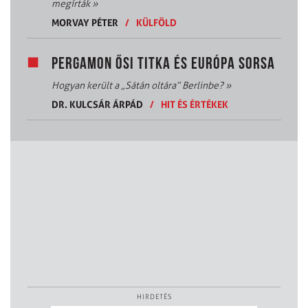
megírták
»
MORVAY PÉTER
/
KÜLFÖLD
PERGAMON ŐSI TITKA ÉS EURÓPA SORSA
Hogyan került a „Sátán oltára” Berlinbe?
»
DR. KULCSÁR ÁRPÁD
/
HIT ÉS ÉRTÉKEK
HIRDETÉS