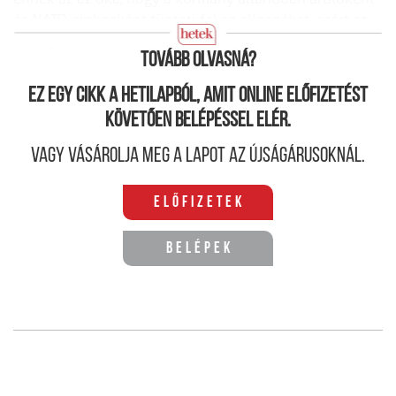
és NATO-cinkosként tünteti fel az ellenzéket, ezért az
nemigen vállalja, hogy pártját
fogja a külföldieknek.
Tovább olvasná?
Ez egy cikk a hetilapból, amit online előfizetést
követően belépéssel elér.
Vagy vásárolja meg a lapot az újságárusoknál.
Előfizetek
Belépek