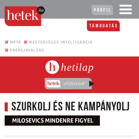
Profil
Támogatás
#
#
META
MESTERSÉGES INTELLIGENCIA
#
ENERGIAVÁLSÁG
hetilap
Szurkolj és ne kampányolj
MILOSEVICS MINDENRE FIGYEL