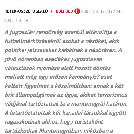
HETEK-ÖSSZEFOGLALÓ
/
KÜLFÖLD
2000. 08. 19. (IV/34)
2000. 08. 19.
A jugoszláv rendőrség ezentúl eltávolítja a
futballmérkőzésekről azokat a nézőket, akik
politikai jelszavakat kiabálnak a nézőtéren. A
jövő hónapban esedékes jugoszláviai
választások nyomása alatt hozott döntés
mellett még egy erősen kampányíz? eset
keltett figyelmet a közelmúltban: annak a két
brit állampolgárnak az ügye, akiket terrorizmus
vádjával tartóztattak le a montenegrói határon.
A letartóztatottak két kanadai társukkal együtt
ragaszkodnak ahhoz, hogy turistaként
tartózkodtak Montenegróban, miközben a