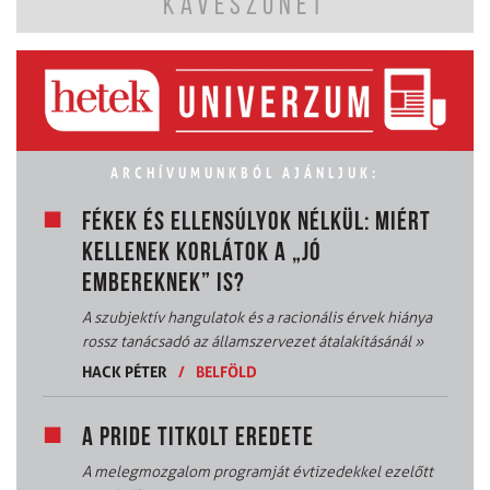
KÁVÉSZÜNET
ARCHÍVUMUNKBÓL AJÁNLJUK:
FÉKEK ÉS ELLENSÚLYOK NÉLKÜL: MIÉRT
KELLENEK KORLÁTOK A „JÓ
EMBEREKNEK” IS?
A szubjektív hangulatok és a racionális érvek hiánya
rossz tanácsadó az államszervezet átalakításánál
»
HACK PÉTER
/
BELFÖLD
A PRIDE TITKOLT EREDETE
A melegmozgalom programját évtizedekkel ezelőtt