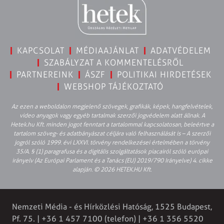
KAPCSOLAT
MÉDIAAJÁNLAT
ADATVÉDELEM
SZABÁLYZAT A KOMMENTELÉSRŐL
PARTNEREINK
ÁSZF
POLITIKAI HIRDETÉSEK
WEBSHOP TÁJÉKOZTATÓ
Az ezen a weboldalon megjelenő szövegek, grafikák, képek, hangfelvételek,
video anyagok vagy egyéb tartalmak szerzői jogvédelem alatt állnak. A
Hetek.hu Kft. minden jogot fenntart a tartalommal kapcsolatosan, beleértve a
tartalom szöveg- és adatbányászat céljára való felhasználását is – A szerzői
jogról szóló 1999. évi LXXVI. törvény rendelkezései értelmében a törvény
35/A. § (1) paragrafusa és a digitális szolgáltatások piacairól szóló európai
irányelv (Az Európai Parlament és a Tanács (EU) 2019/790 Irányelve) 4. cikke
alapján. © 2026 HETEK.HU Kft.
Nemzeti Média - és Hírközlési Hatóság, 1525 Budapest,
Pf. 75. | +36 1 457 7100 (telefon) | +36 1 356 5520