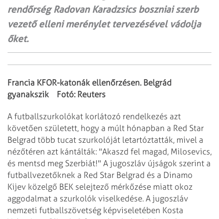
rendőrség Radovan Karadzsics boszniai szerb
vezető elleni merénylet tervezésével vádolja
őket.
Francia KFOR-katonák ellenőrzésen. Belgrád
gyanakszik Fotó: Reuters
A futballszurkolókat korlátozó rendelkezés azt
követően született, hogy a múlt
hónapban a Red Star
Belgrad több tucat szurkolóját letartóztatták, mivel a
nézőtéren
azt kántálták: "Akaszd fel magad, Milosevics,
és mentsd meg Szerbiát!" A jugoszláv
újságok szerint a
futballvezetőknek a Red Star Belgrad és a Dinamo
Kijev közelgő BEK
selejtező mérkőzése miatt okoz
aggodalmat a szurkolók viselkedése. A jugoszláv
nemzeti futballszövetség képviseletében Kosta