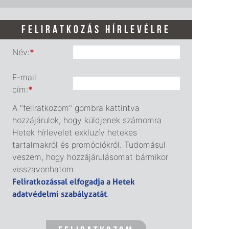
FELIRATKOZÁS HÍRLEVÉLRE
Név:
*
E-mail
cím:
*
A "feliratkozom" gombra kattintva
hozzájárulok, hogy küldjenek számomra
Hetek hírlevelet exkluzív hetekes
tartalmakról és promóciókról. Tudomásul
veszem, hogy hozzájárulásomat bármikor
visszavonhatom.
Feliratkozással elfogadja a Hetek
adatvédelmi szabályzatát
.