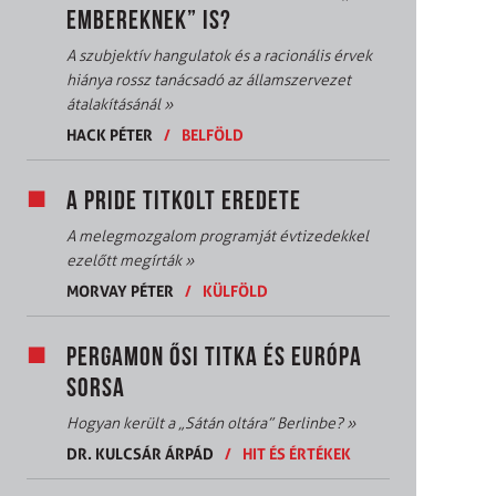
EMBEREKNEK” IS?
A szubjektív hangulatok és a racionális érvek
hiánya rossz tanácsadó az államszervezet
átalakításánál
»
HACK PÉTER
/
BELFÖLD
A PRIDE TITKOLT EREDETE
A melegmozgalom programját évtizedekkel
ezelőtt megírták
»
MORVAY PÉTER
/
KÜLFÖLD
PERGAMON ŐSI TITKA ÉS EURÓPA
SORSA
Hogyan került a „Sátán oltára” Berlinbe?
»
DR. KULCSÁR ÁRPÁD
/
HIT ÉS ÉRTÉKEK