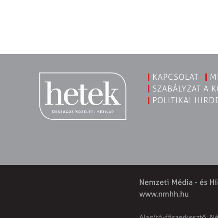
KAPCSOLAT
M
SZABÁLYZAT A 
POLITIKAI HIRD
Nemzeti Média - és Hí
www.nmhh.hu
Alapító-főszerkesztő: N