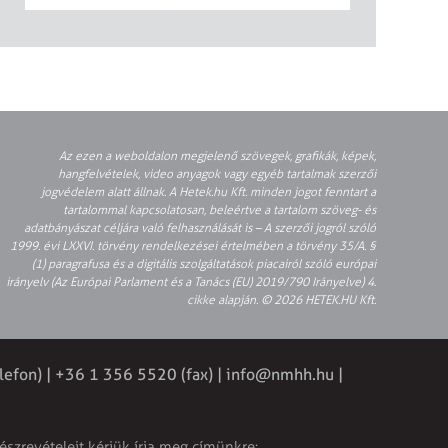
Az ezen a weboldalon megjelenő szövegek, grafikák, képek,
hangfelvételek, video anyagok vagy egyéb tartalmak szerzői
jogvédelem alatt állnak. A Hetek.hu Kft. minden jogot fenntart a
tartalommal kapcsolatosan, beleértve a tartalom szöveg- és
adatbányászat céljára való felhasználását is – A szerzői jogról szóló
1999. évi LXXVI. törvény rendelkezései értelmében a törvény 35/A. §
(1) paragrafusa és a digitális szolgáltatások piacairól szóló európai
irányelv (Az Európai Parlament és a Tanács (EU) 2019/790 Irányelve) 4.
cikke alapján. © 2026 HETEK.HU Kft.
lefon) | +36 1 356 5520 (fax) |
info@nmhh.hu
|
észrevételeit kérjük írja meg címünkre: