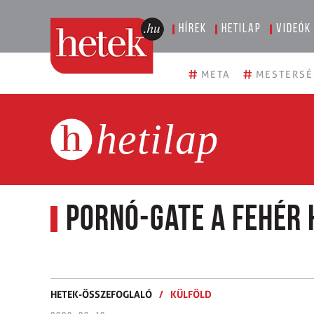
Hírek
Hetilap
Videók
#
#
META
MESTERSÉ
hetilap
Pornó-gate a Fehér
HETEK-ÖSSZEFOGLALÓ
/
KÜLFÖLD