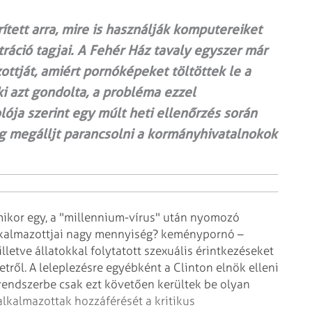
tett arra, mire is használják komputereiket
ráció tagjai. A Fehér Ház tavaly egyszer már
ttját, amiért pornóképeket töltöttek le a
 azt gondolta, a probléma ezzel
ja szerint egy múlt heti ellenőrzés során
eg megálljt parancsolni a kormányhivatalnokok
mikor egy, a "millennium-vírus"
után nyomozó
kalmazottjai nagy
mennyiség? keménypornó –
lletve
állatokkal folytatott szexuális érintkezéseket
etről. A leleplezésre egyébként a Clinton elnök elleni
i rendszerbe csak ezt követően kerültek be olyan
alkalmazottak hozzáférését a
kritikus