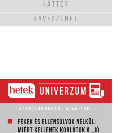
HÁTTÉR
KÁVÉSZÜNET
ARCHÍVUMUNKBÓL AJÁNLJUK:
FÉKEK ÉS ELLENSÚLYOK NÉLKÜL:
MIÉRT KELLENEK KORLÁTOK A „JÓ