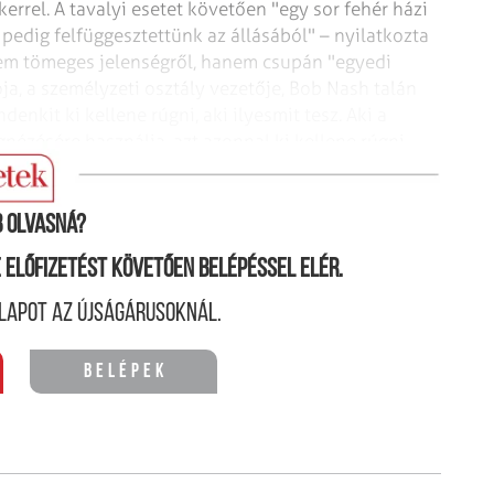
errel. A tavalyi esetet követően
"egy sor fehér házi
 pedig felfüggesztettünk
az állásából" – nyilatkozta
m tömeges jelenségről, hanem csupán "egyedi
a, a személyzeti osztály vezetője, Bob Nash talán
denkit ki kellene rúgni, aki ilyesmit
tesz. Aki a
gnézésére használja,
azt azonnal ki kellene rúgni –
ve lefelé."
 olvasná?
ne előfizetést követően belépéssel elér.
lapot az újságárusoknál.
Belépek