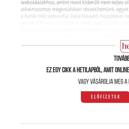
weboldalakhoz, amint most kiderült nem teljes sik
alkalmazottat megrovásban részesítettünk, egyet
a Fehér Ház szóvivője, Jake Siewert, hozzátéve:
ne
esetekről" van szó.
Clinton elnök egyik tanácsadój
éppen
ezért most határozott fellépést sürget: "Min
kormány számítógépeit és idejét pornófilmek me
bárki legyen is az. Bárki, a vezérkari főnöktől
kezd
Tovább
Ez egy cikk a hetilapból, amit onli
Vagy vásárolja meg a 
Előfizetek