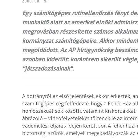
2000. 08. 19.
Egy számítógépes rutinellenőrzés fényt derí
munkaidő alatt az amerikai elnöki adminiszt
megrovásban részesítette számos alkalmazo
kormányzat számítógépeire. Akkor mindenki
megoldódott. Az AP hírügynökség beszámoló
azonban kiderült: korántsem sikerült végl
"játszadozásainak".
A botrányról az első jelentések akkor érkeztek, a
számítógépes cég felfedezte, hogy a Fehér Ház al
homoszexuálisok közötti, valamint kiskorúakkal, i
ábrázoló – videofelvételeket töltenek
le az intern
vádemelési eljárás
idején került sor. A fehér ház
biztonsági szűrők, amelyek megakadályozzák az 