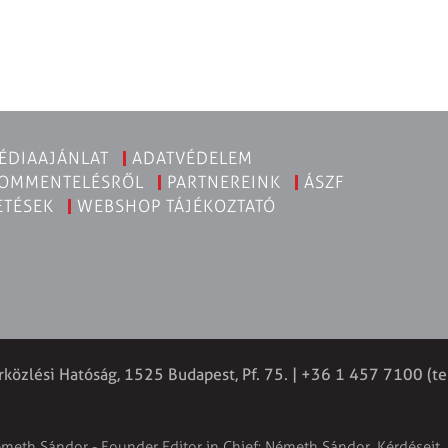
ÉDIAAJÁNLAT
ADATVÉDELEM
KOMMENTELÉSRŐL
PARTNEREINK
ÁSZF
ETÉSEK
WEBSHOP TÁJÉKOZTATÓ
rközlési Hatóság, 1525 Budapest, Pf. 75. | +36 1 457 7100 (te
émeth Sándor - Founder Editor in Chief: Németh Sándor. Kérdéseit, 