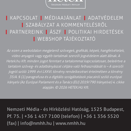
KAPCSOLAT
MÉDIAAJÁNLAT
ADATVÉDELEM
SZABÁLYZAT A KOMMENTELÉSRŐL
PARTNEREINK
ÁSZF
POLITIKAI HIRDETÉSEK
WEBSHOP TÁJÉKOZTATÓ
Az ezen a weboldalon megjelenő szövegek, grafikák, képek, hangfelvételek,
video anyagok vagy egyéb tartalmak szerzői jogvédelem alatt állnak. A
Hetek.hu Kft. minden jogot fenntart a tartalommal kapcsolatosan, beleértve a
tartalom szöveg- és adatbányászat céljára való felhasználását is – A szerzői
jogról szóló 1999. évi LXXVI. törvény rendelkezései értelmében a törvény
35/A. § (1) paragrafusa és a digitális szolgáltatások piacairól szóló európai
irányelv (Az Európai Parlament és a Tanács (EU) 2019/790 Irányelve) 4. cikke
alapján. © 2026 HETEK.HU Kft.
Nemzeti Média - és Hírközlési Hatóság, 1525 Budapest,
Pf. 75. | +36 1 457 7100 (telefon) | +36 1 356 5520
(fax) |
info@nmhh.hu
| www.nmhh.hu