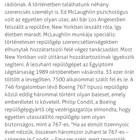
rádiónak.
A történetben találhatunk néhány
szerencsés személyt is. Ed McLaughlin pszichológus
volt az egyetlen olyan utas, aki bár Los Angelesben
felszállt
a repülőre, New Yorkban leszállt róla, így
életben maradt. McLaughlin munkája speciális:
történetesen repülőgép szerencsétlenségekben
elhunytak hozzátartozói felé végez
tanácsadást. Most
New Yorkban volt útitársai hozzátartozóinak igyekszik
segíteni.
A lezuhant repülőgépet az Egyiptomi
Légitársaság 1989 októberében vásárolta. 33
ezer órát
töltött a levegőben, 7500 alkalommal szállt fel és le. A
746 forgalomban
lévő Boeing 767 típusú repülőgép
közül eddig hárommal történt olyan baleset,
amely
emberéletet is követelt.
Philip Condit, a Boeing
repülőgépgyártó cég vezérigazgatója elmondta, hogy
egyetlen utasszállító repülőgép sem olyan
biztonságos, mint a 767-es. "Ha az elmúlt
tizennyolc
évet nézzük, összesen háromszor zuhant le 767-es –
szögezte le Condit.
– Egyszer azért, mert terroristák