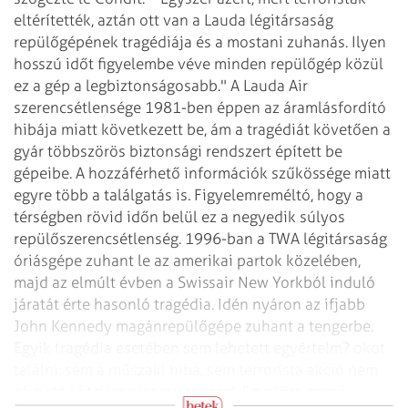
eltérítették, aztán ott van a Lauda légitársaság
repülőgépének tragédiája és a mostani zuhanás. Ilyen
hosszú időt figyelembe véve
minden repülőgép közül
ez a gép a legbiztonságosabb." A Lauda Air
szerencsétlensége
1981-ben éppen az áramlásfordító
hibája miatt következett be, ám a tragédiát követően
a
gyár többszörös biztonsági rendszert épített be
gépeibe.
A hozzáférhető információk szűkössége miatt
egyre több a találgatás is.
Figyelemreméltó, hogy a
térségben rövid időn belül ez a negyedik súlyos
repülőszerencsétlenség.
1996-ban a TWA légitársaság
óriásgépe zuhant le az amerikai partok közelében,
majd
az elmúlt évben a Swissair New Yorkból induló
járatát érte hasonló tragédia. Idén
nyáron az ifjabb
John Kennedy magánrepülőgépe zuhant a tengerbe.
Egyik tragédia esetében
sem lehetett egyértelm? okot
találni: sem a műszaki hiba, sem terrorista akció nem
zárható
ki teljes bizonyossággal. Egyelőre ennyi