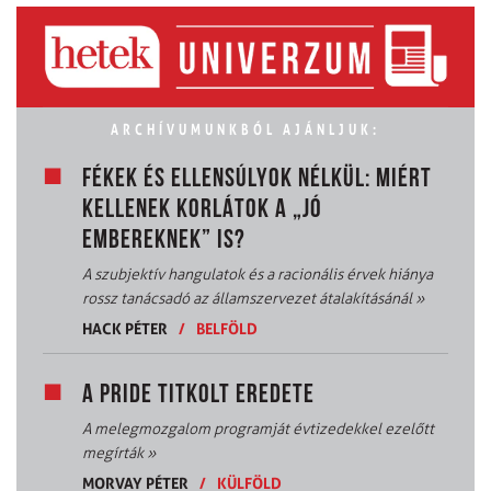
ARCHÍVUMUNKBÓL AJÁNLJUK:
FÉKEK ÉS ELLENSÚLYOK NÉLKÜL: MIÉRT
KELLENEK KORLÁTOK A „JÓ
EMBEREKNEK” IS?
A szubjektív hangulatok és a racionális érvek hiánya
rossz tanácsadó az államszervezet átalakításánál
»
HACK PÉTER
/
BELFÖLD
A PRIDE TITKOLT EREDETE
A melegmozgalom programját évtizedekkel ezelőtt
megírták
»
MORVAY PÉTER
/
KÜLFÖLD