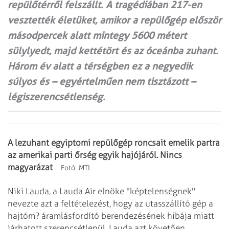
repülőtérről felszállt. A tragédiában 217-en
vesztették életüket, amikor a repülőgép először
másodpercek alatt mintegy 5600 métert
sülylyedt, majd kettétört és az óceánba zuhant.
Három év alatt a térségben ez a negyedik
súlyos és – egyértelműen nem tisztázott –
légiszerencsétlenség.
A lezuhant egyiptomi repülőgép roncsait emelik partra
az amerikai parti őrség egyik
hajójáról. Nincs
magyarázat
Fotó: MTI
Niki Lauda, a Lauda Air elnöke "képtelenségnek"
nevezte azt a feltételezést,
hogy az utasszállító gép a
hajtóm? áramlásfordító berendezésének hibája miatt
járhatott szerencsétlenül. Lauda azt követően