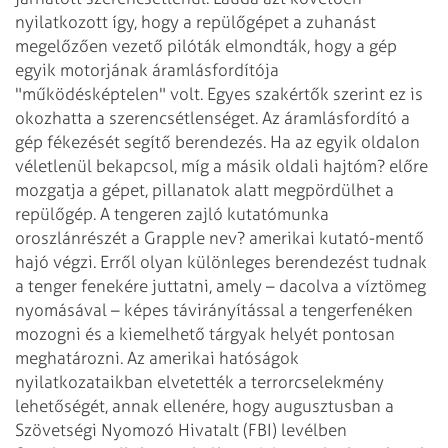
nyilatkozott így, hogy a repülőgépet
a zuhanást
megelőzően vezető pilóták elmondták, hogy a gép
egyik motorjának áramlásfordítója
"működésképtelen" volt. Egyes szakértők szerint ez is
okozhatta a szerencsétlenséget.
Az áramlásfordító a
gép fékezését segítő berendezés. Ha az egyik oldalon
véletlenül
bekapcsol, míg a másik oldali hajtóm? előre
mozgatja a gépet, pillanatok alatt megpördülhet
a
repülőgép. A tengeren zajló kutatómunka
oroszlánrészét a Grapple nev? amerikai
kutató-mentő
hajó végzi. Erről olyan különleges berendezést tudnak
a tenger fenekére
juttatni, amely – dacolva a víztömeg
nyomásával – képes távirányítással a
tengerfenéken
mozogni és a kiemelhető tárgyak helyét pontosan
meghatározni.
Az amerikai hatóságok
nyilatkozataikban elvetették a terrorcselekmény
lehetőségét,
annak ellenére, hogy augusztusban a
Szövetségi Nyomozó
Hivatalt (FBI) levélben