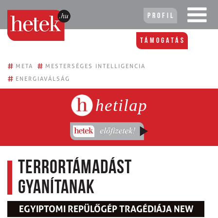
Profil
Támogatás
#
#
META
MESTERSÉGES INTELLIGENCIA
#
ENERGIAVÁLSÁG
hetilap
Terrortámadást
gyanítanak
EGYIPTOMI REPÜLŐGÉP TRAGÉDIÁJA NEW