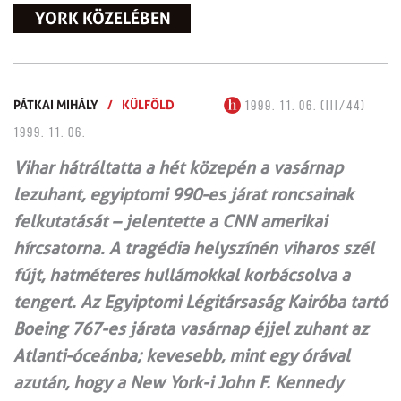
YORK KÖZELÉBEN
PÁTKAI MIHÁLY
/
KÜLFÖLD
1999. 11. 06. (III/44)
1999. 11. 06.
Vihar hátráltatta a hét közepén a vasárnap
lezuhant, egyiptomi 990-es járat roncsainak
felkutatását – jelentette a CNN amerikai
hírcsatorna. A tragédia helyszínén viharos szél
fújt, hatméteres hullámokkal korbácsolva a
tengert. Az Egyiptomi Légitársaság Kairóba tartó
Boeing 767-es járata vasárnap éjjel zuhant az
Atlanti-óceánba; kevesebb, mint egy órával
azután, hogy a New York-i John F. Kennedy