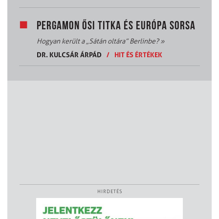
PERGAMON ŐSI TITKA ÉS EURÓPA SORSA
Hogyan került a „Sátán oltára” Berlinbe?
»
DR. KULCSÁR ÁRPÁD
/
HIT ÉS ÉRTÉKEK
HIRDETÉS