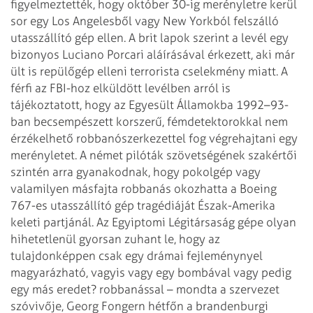
figyelmeztették, hogy október 30-ig merényletre kerül
sor egy
Los Angelesből vagy New Yorkból felszálló
utasszállító gép ellen. A brit lapok
szerint a levél egy
bizonyos Luciano Porcari aláírásával érkezett, aki már
ült is
repülőgép elleni terrorista cselekmény miatt. A
férfi az FBI-hoz elküldött levélben
arról is
tájékoztatott, hogy az Egyesült Államokba 1992–93-
ban becsempészett
korszerű, fémdetektorokkal nem
érzékelhető robbanószerkezettel fog végrehajtani egy
merényletet.
A német pilóták szövetségének szakértői
szintén arra gyanakodnak, hogy pokolgép
vagy
valamilyen másfajta robbanás okozhatta a Boeing
767-es utasszállító gép tragédiáját
Észak-Amerika
keleti partjánál. Az Egyiptomi Légitársaság gépe olyan
hihetetlenül
gyorsan zuhant le, hogy az
tulajdonképpen csak egy drámai fejleménynyel
magyarázható,
vagyis vagy egy bombával vagy pedig
egy más eredet? robbanással – mondta a szervezet
szóvivője, Georg Fongern hétfőn a brandenburgi