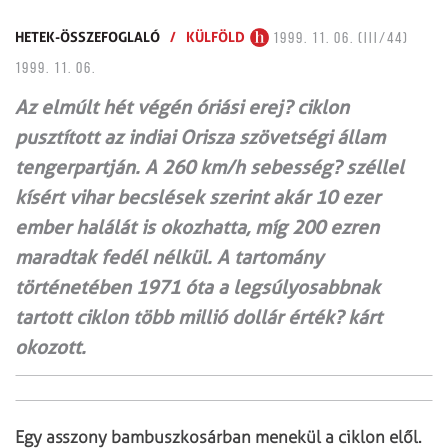
HETEK-ÖSSZEFOGLALÓ
/
KÜLFÖLD
1999. 11. 06. (III/44)
1999. 11. 06.
Az elmúlt hét végén óriási erej? ciklon
pusztított az indiai Orisza szövetségi állam
tengerpartján. A 260 km/h sebesség? széllel
kísért vihar becslések szerint akár 10 ezer
ember halálát is okozhatta, míg 200 ezren
maradtak fedél nélkül. A tartomány
történetében 1971 óta a legsúlyosabbnak
tartott ciklon több millió dollár érték? kárt
okozott.
Egy asszony bambuszkosárban menekül a ciklon elől.