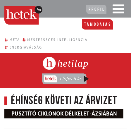
Profil
Támogatás
#
#
META
MESTERSÉGES INTELLIGENCIA
#
ENERGIAVÁLSÁG
hetilap
Éhínség követi az árvizet
PUSZTÍTÓ CIKLONOK DÉLKELET-ÁZSIÁBAN