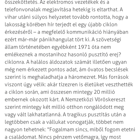
összeköttetés. Az elektromos vezetékek és a
telefonvonalak megjavítása
hetekig is eltarthat. A
vihar utáni súlyos helyzetet tovább rontotta, hogy a
lakosság
körében hír terjedt el egy újabb ciklon
érkezéséről – a megfelelő kommunikáció
hiányában
ezért már-már pánikhangulat tört ki.
A szövetségi
állam történetében egyébként 1971 óta nem
emlékeznek a mostanihoz
hasonló pusztító erej?
ciklonra. A halálos áldozatok számát illetően ugyan
még
nem érkezett pontos adat, ám óvatos becslések
szerint is meghaladhatja a háromezret.
Más források
viszont úgy vélik: akár tízezren is életüket veszthették
a ciklon
során, ami összesen mintegy 20 millió
embernek okozott kárt. A Nemzetközi Vöröskereszt
szerint mintegy két millió otthon rongálódott meg
vagy vált lakhatatlanná.
A tragikus pusztítás után a
legtöbben csak a vállukat vonogatják, többet nem
nagyon
tehetnek: "Fogalmam sincs, miből fogom etetni
a családomat. Nincs pénzem vetőmagra,
így most