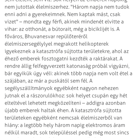
nem jutottak
élelmiszerhez. "Három napja nem tudok
enni adni a gyerekeimnek. Nem kaptak mást, csak
vizet" – mondta egy férfi, akinek mindenét elvitte a
vihar: az otthonát, a bútorait,
még a biciklijét is.
A
főváros, Bhuvanesvar repülőteréről
élelmiszersegélylyel megrakott helikopterek
igyekeznek a katasztrófa sújtotta területekre, ahol az
éhező emberek fosztogatni
kezdték a raktárakat. A
rendre állig felfegyverzett katonaság próbál vigyázni,
bár
egyikük úgy véli: akinek több napja nem volt étel a
szájában, az már a puskától
sem fél. A
segélyszállítmányok egyébként nagyon nehezen
jutnak el a rászorulókhoz:
sok helyet csupán egy hét
elteltével lehetett megközelíteni – addigra azonban
újabb
emberek haltak éhen.
A katasztrófa sújtotta
területeken egyébként nemcsak élelmiszerből van
hiány: a
legtöbb hely három napig elektromos áram
nélkül maradt, sok településsel pedig még
most sincs