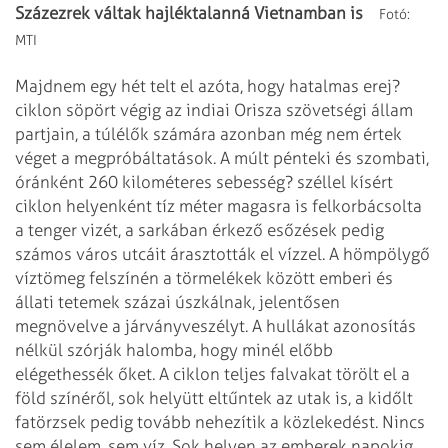
Százezrek váltak hajléktalanná
Vietnamban is
Fotó:
MTI
Majdnem egy hét telt el azóta, hogy hatalmas erej?
ciklon söpört végig az indiai
Orisza szövetségi állam
partjain, a túlélők számára azonban még nem értek
véget
a megpróbáltatások. A múlt pénteki és szombati,
óránként 260 kilométeres sebesség?
széllel kísért
ciklon helyenként tíz méter magasra is felkorbácsolta
a tenger vizét,
a sarkában érkező esőzések pedig
számos város utcáit árasztották el vízzel. A hömpölygő
víztömeg felszínén a törmelékek között emberi és
állati tetemek százai úszkálnak,
jelentősen
megnövelve a járványveszélyt. A hullákat azonosítás
nélkül szórják
halomba, hogy minél előbb
elégethessék őket. A ciklon teljes falvakat törölt el a
föld
színéről, sok helyütt eltűntek az utak is, a kidőlt
fatörzsek pedig tovább nehezítik
a közlekedést. Nincs
sem élelem, sem víz. Sok helyen az emberek napokig