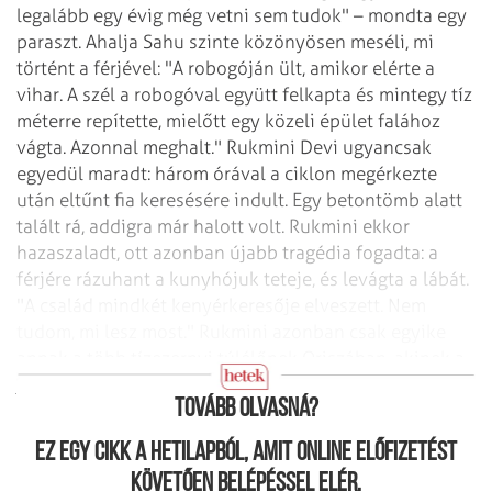
legalább egy évig még vetni sem tudok" – mondta egy
paraszt.
Ahalja Sahu szinte közönyösen meséli, mi
történt a férjével: "A robogóján ült,
amikor elérte a
vihar. A szél a robogóval együtt felkapta és mintegy tíz
méterre
repítette, mielőtt egy közeli épület falához
vágta. Azonnal meghalt."
Rukmini Devi ugyancsak
egyedül maradt: három órával a ciklon megérkezte
után eltűnt
fia keresésére indult. Egy betontömb alatt
talált rá, addigra már halott volt.
Rukmini ekkor
hazaszaladt, ott azonban újabb tragédia fogadta: a
férjére rázuhant a
kunyhójuk teteje, és levágta a lábát.
"A család mindkét kenyérkeresője
elveszett. Nem
tudom, mi lesz most." Rukmini azonban csak egyike
annak a több tízezernyi
túlélőnek Oriszában, akinek a
jövője kilátástalanná vált.
Tovább olvasná?
Ez egy cikk a hetilapból, amit online előfizetést
követően belépéssel elér.