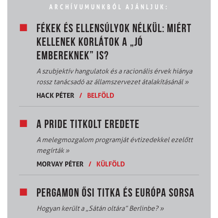
ARCHÍVUMUNKBÓL AJÁNLJUK:
FÉKEK ÉS ELLENSÚLYOK NÉLKÜL: MIÉRT
KELLENEK KORLÁTOK A „JÓ
EMBEREKNEK” IS?
A szubjektív hangulatok és a racionális érvek hiánya
rossz tanácsadó az államszervezet átalakításánál
»
HACK PÉTER
/
BELFÖLD
A PRIDE TITKOLT EREDETE
A melegmozgalom programját évtizedekkel ezelőtt
megírták
»
MORVAY PÉTER
/
KÜLFÖLD
PERGAMON ŐSI TITKA ÉS EURÓPA SORSA
Hogyan került a „Sátán oltára” Berlinbe?
»