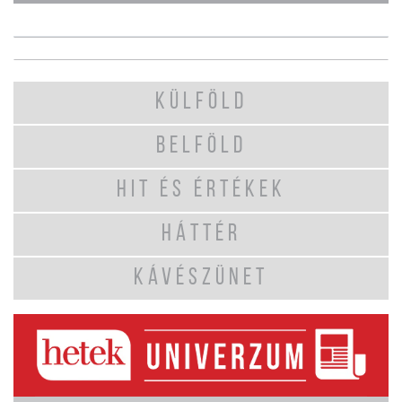
KÜLFÖLD
BELFÖLD
HIT ÉS ÉRTÉKEK
HÁTTÉR
KÁVÉSZÜNET