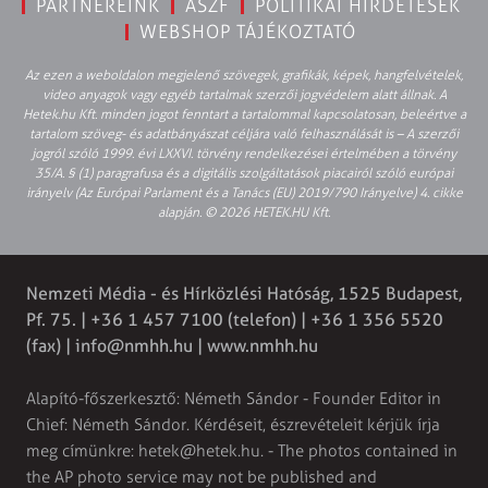
PARTNEREINK
ÁSZF
POLITIKAI HIRDETÉSEK
WEBSHOP TÁJÉKOZTATÓ
Az ezen a weboldalon megjelenő szövegek, grafikák, képek, hangfelvételek,
video anyagok vagy egyéb tartalmak szerzői jogvédelem alatt állnak. A
Hetek.hu Kft. minden jogot fenntart a tartalommal kapcsolatosan, beleértve a
tartalom szöveg- és adatbányászat céljára való felhasználását is – A szerzői
jogról szóló 1999. évi LXXVI. törvény rendelkezései értelmében a törvény
35/A. § (1) paragrafusa és a digitális szolgáltatások piacairól szóló európai
irányelv (Az Európai Parlament és a Tanács (EU) 2019/790 Irányelve) 4. cikke
alapján. © 2026 HETEK.HU Kft.
Nemzeti Média - és Hírközlési Hatóság, 1525 Budapest,
Pf. 75. | +36 1 457 7100 (telefon) | +36 1 356 5520
(fax) |
info@nmhh.hu
| www.nmhh.hu
Alapító-főszerkesztő: Németh Sándor - Founder Editor in
Chief: Németh Sándor. Kérdéseit, észrevételeit kérjük írja
meg címünkre:
hetek@hetek.hu
. - The photos contained in
the AP photo service may not be published and