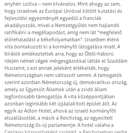
enyhén szólva
– nem kívánatos. Mint ahogy az sem,
hogy Izraelnek az Európai Unióval kötött kutatási
és
fejlesztési egyezményét egyedül a franciák
akadályozzák, mivel a Nemzetgyűlés
nem hajlandó
ratifikálni a megállapodást, amíg nem lát "megfelelő
előrehaladást
a békefolyamatban".
Izraelben élénk
vita bontakozott ki a kormányfő látogatása miatt. A
bírálók emlékeztettek
arra, hogy az Öböl-háború
idején német cégek mérgesgázokkal látták el Szaddám
Huszeint, s ezt annak jeleként értékelték, hogy
Németországban nem változott semmi.
A támogatók
szerint azonban Németország új, demokratikus ország,
amely az Egyesült
Államok után a zsidó állam
legfontosabb támogatója.
A vita középpontjában
azonban leginkább két újjáalakított épület állt. Az
egyik
az Adlon Hotel, ahová az izraeli kormányfőt
elszállásolták, a másik a Reichstag, az
egyesített
Németország ős-új parlamentje. A hotel valaha a
Gestapo központjaként
szolgált, a Reichstagban pedig