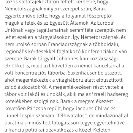
közös sajtótájékoztatón feltett kérdésre, hogy
Németországnak milyen szerepet
szán, Barak
egyértelművé tette, hogy a folyamat főszereplői
maguk a felek és az
Egyesült Államok. Az Európai
Uniónak vagy tagállamainak semmiféle szerepük nem
lehet ezeken a tárgyalásokon. Így Németországnak, és
nem utolsó sorban Franciaországnak
a többoldalú,
regionális kérdésekkel foglalkozó konferenciákon van
szerepe.
Barak tárgyalt Johannes Rau köztársasági
elnökkel is, majd azt követően a német
kancellárral a
volt koncentrációs táborba, Saxenhausenbe utazott,
ahol megemlékeztek
a világháború alatt elpusztított
zsidó áldozatokról. A megemlékezésen részt
vettek a
tábor volt lakói és unokáik, akik ma az izraeli hadsereg
kötelékében szolgálnak.
Barak a megemlékezést
követően Párizsba repült, hogy Jacques Chirac és
Lionel
Jospin számára "félhivatalos", de mindazonáltal
barátinak minősített látogatáson
tegye egyértelművé:
a francia politikai beavatkozás a Közel-Keleten –