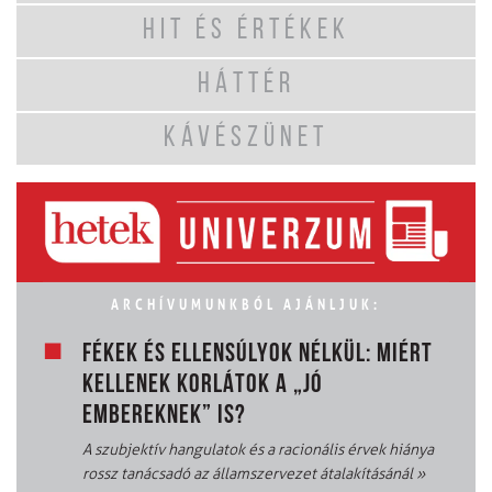
HIT ÉS ÉRTÉKEK
HÁTTÉR
KÁVÉSZÜNET
ARCHÍVUMUNKBÓL AJÁNLJUK:
FÉKEK ÉS ELLENSÚLYOK NÉLKÜL: MIÉRT
KELLENEK KORLÁTOK A „JÓ
EMBEREKNEK” IS?
A szubjektív hangulatok és a racionális érvek hiánya
rossz tanácsadó az államszervezet átalakításánál
»