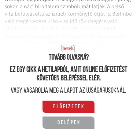
sokan a náci birodalom szimbólumát látják. A belső
vita befolyásolta az izraeli kormányfő útját is. Berlinbe
való megérkezése után
– az idő rövidségére való
hivatkozással – Barak lemondta az új parlament
felavatási ünnepségén való részvételét. Így az izraeli
kormányfő útja valóban
a szimbólumok jegyében
zajlott.
Tovább olvasná?
Ez egy cikk a hetilapból, amit online előfizetést
követően belépéssel elér.
Vagy vásárolja meg a lapot az újságárusoknál.
Előfizetek
Belépek