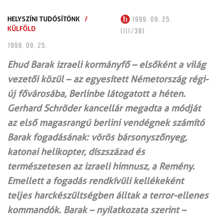
HELYSZÍNI TUDÓSÍTÓNK
/
1999. 09. 25.
KÜLFÖLD
(III/38)
1999. 09. 25.
Ehud Barak izraeli kormányfő – elsőként a világ
vezetői közül – az egyesített Németország régi-
új fővárosába, Berlinbe látogatott a héten.
Gerhard Schröder kancellár megadta a módját
az első magasrangú berlini vendégnek számító
Barak fogadásának: vörös bársonyszőnyeg,
katonai helikopter, díszszázad és
természetesen az izraeli himnusz, a Remény.
Emellett a fogadás rendkívüli kellékeként
teljes harckészültségben álltak a terror-ellenes
kommandók. Barak – nyilatkozata szerint –