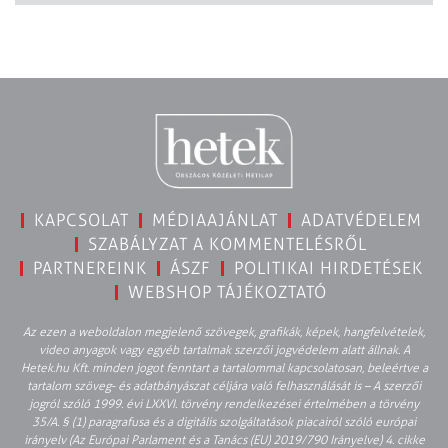
KAPCSOLAT
MÉDIAAJÁNLAT
ADATVÉDELEM
SZABÁLYZAT A KOMMENTELÉSRŐL
PARTNEREINK
ÁSZF
POLITIKAI HIRDETÉSEK
WEBSHOP TÁJÉKOZTATÓ
Az ezen a weboldalon megjelenő szövegek, grafikák, képek, hangfelvételek,
video anyagok vagy egyéb tartalmak szerzői jogvédelem alatt állnak. A
Hetek.hu Kft. minden jogot fenntart a tartalommal kapcsolatosan, beleértve a
tartalom szöveg- és adatbányászat céljára való felhasználását is – A szerzői
jogról szóló 1999. évi LXXVI. törvény rendelkezései értelmében a törvény
35/A. § (1) paragrafusa és a digitális szolgáltatások piacairól szóló európai
irányelv (Az Európai Parlament és a Tanács (EU) 2019/790 Irányelve) 4. cikke