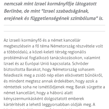
nemcsak mint Izrael kormányfője látogatott
Berlinbe, de mint "Izrael szabadságának,
erejének és függetlenségének szimbóluma" is.
Az izraeli kormányfő és a német kancellár
megbeszlésein a fő téma Németország
részvétele volt
a többoldalú, a közel-keleti térség regionális
problémáival
foglalkozó tanácskozásokon, valamint
Izrael és az Európai Unió kapcsolata. Schröder
biztosította Barakot, hogy Németország sohasem
feledkezik meg a zsidó nép ellen elkövetett
bűnökről,
és mindent megtesz annak érdekében, hogy azok a
rémtettek soha ne ismétlődjenek
meg. Barak sürgette a
német kancellárt, hogy a háború alatt
kényszermunkásként
dolgoztatott emberek
kártérítését a lehető leggyorsabban oldják meg.
A