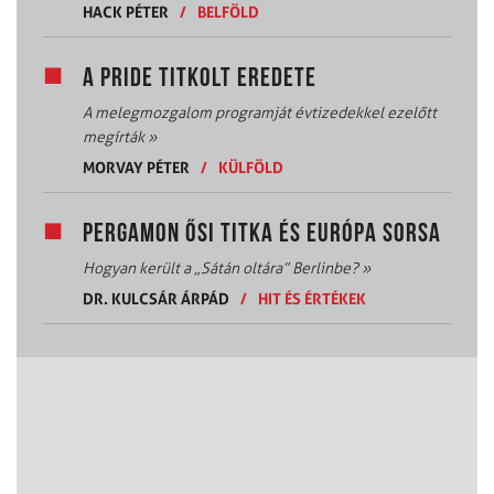
HACK PÉTER
/
BELFÖLD
A PRIDE TITKOLT EREDETE
A melegmozgalom programját évtizedekkel ezelőtt
megírták
»
MORVAY PÉTER
/
KÜLFÖLD
PERGAMON ŐSI TITKA ÉS EURÓPA SORSA
Hogyan került a „Sátán oltára” Berlinbe?
»
DR. KULCSÁR ÁRPÁD
/
HIT ÉS ÉRTÉKEK