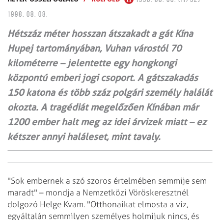
1998. 08. 08.
Hétszáz méter hosszan átszakadt a gát Kína
Hupej tartományában, Vuhan várostól 70
kilométerre – jelentette egy hongkongi
központú emberi jogi csoport. A gátszakadás
150 katona és több száz polgári személy halálát
okozta. A tragédiát megelőzően Kínában már
1200 ember halt meg az idei árvizek miatt – ez
kétszer annyi haláleset, mint tavaly.
"Sok embernek a szó szoros értelmében semmije sem
maradt" – mondja a
Nemzetközi Vöröskeresztnél
dolgozó Helge Kvam. "Otthonaikat elmosta a víz,
egyáltalán semmilyen személyes holmijuk nincs, és