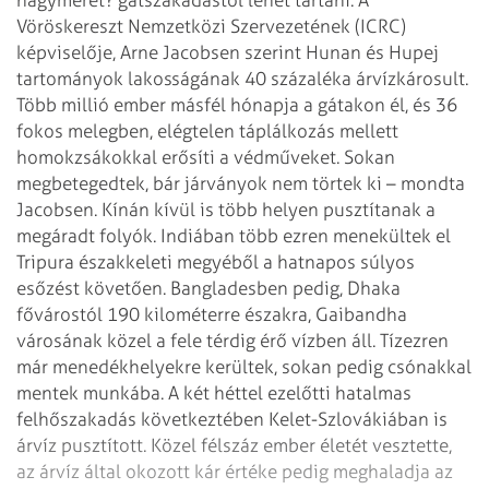
Vöröskereszt Nemzetközi Szervezetének (ICRC)
képviselője, Arne Jacobsen szerint
Hunan és Hupej
tartományok lakosságának 40 százaléka árvízkárosult.
Több millió
ember másfél hónapja a gátakon él, és 36
fokos melegben, elégtelen táplálkozás
mellett
homokzsákokkal erősíti a védműveket. Sokan
megbetegedtek, bár járványok
nem törtek ki – mondta
Jacobsen.
Kínán kívül is több helyen pusztítanak a
megáradt folyók. Indiában több ezren
menekültek el
Tripura északkeleti megyéből a hatnapos súlyos
esőzést követően.
Bangladesben pedig, Dhaka
fővárostól 190 kilométerre északra, Gaibandha
városának
közel a fele térdig érő vízben áll. Tízezren
már menedékhelyekre kerültek, sokan
pedig csónakkal
mentek munkába.
A két héttel ezelőtti hatalmas
felhőszakadás következtében Kelet-Szlovákiában is
árvíz pusztított. Közel félszáz ember életét vesztette,
az árvíz által okozott
kár értéke pedig meghaladja az