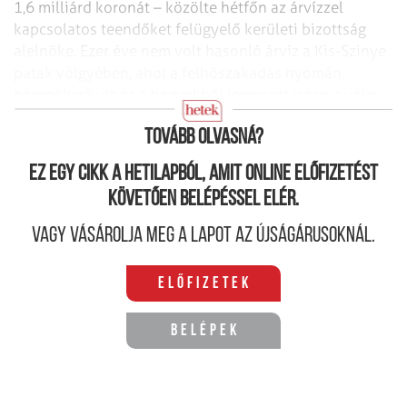
1,6 milliárd koronát – közölte hétfőn az
árvízzel
kapcsolatos teendőket felügyelő kerületi bizottság
alelnöke. Ezer éve
nem volt hasonló árvíz a Kis-Szinye
patak völgyében, ahol a felhőszakadás nyomán
hömpölygő víz és a hegyekből lemosott iszap a völgy
mélyén fekvő falvakra
zúdult.
Tovább olvasná?
Ez egy cikk a hetilapból, amit online előfizetést
követően belépéssel elér.
Vagy vásárolja meg a lapot az újságárusoknál.
Előfizetek
Belépek