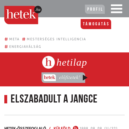
Profil
Támogatás
#
#
META
MESTERSÉGES INTELLIGENCIA
#
ENERGIAVÁLSÁG
hetilap
Elszabadult a Jangce
HETEK-ÖSSZEFOGLALÓ
/
KÜLFÖLD
1998. 08. 08. (II/32)