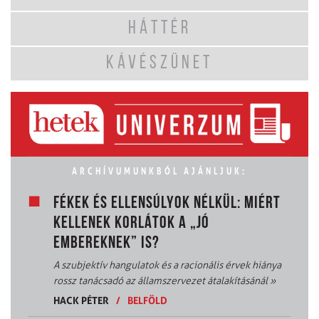
HÁTTÉR
KÁVÉSZÜNET
ARCHÍVUMUNKBÓL AJÁNLJUK:
FÉKEK ÉS ELLENSÚLYOK NÉLKÜL: MIÉRT
KELLENEK KORLÁTOK A „JÓ
EMBEREKNEK” IS?
A szubjektív hangulatok és a racionális érvek hiánya
rossz tanácsadó az államszervezet átalakításánál
»
HACK PÉTER
/
BELFÖLD