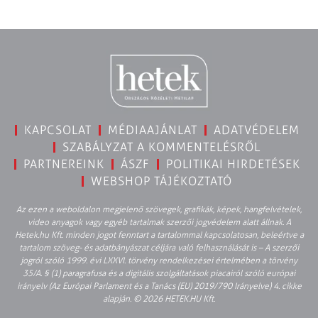
KAPCSOLAT
MÉDIAAJÁNLAT
ADATVÉDELEM
SZABÁLYZAT A KOMMENTELÉSRŐL
PARTNEREINK
ÁSZF
POLITIKAI HIRDETÉSEK
WEBSHOP TÁJÉKOZTATÓ
Az ezen a weboldalon megjelenő szövegek, grafikák, képek, hangfelvételek,
video anyagok vagy egyéb tartalmak szerzői jogvédelem alatt állnak. A
Hetek.hu Kft. minden jogot fenntart a tartalommal kapcsolatosan, beleértve a
tartalom szöveg- és adatbányászat céljára való felhasználását is – A szerzői
jogról szóló 1999. évi LXXVI. törvény rendelkezései értelmében a törvény
35/A. § (1) paragrafusa és a digitális szolgáltatások piacairól szóló európai
irányelv (Az Európai Parlament és a Tanács (EU) 2019/790 Irányelve) 4. cikke
alapján. © 2026 HETEK.HU Kft.