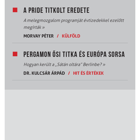
A PRIDE TITKOLT EREDETE
A melegmozgalom programját évtizedekkel ezelőtt
megírták
»
MORVAY PÉTER
/
KÜLFÖLD
PERGAMON ŐSI TITKA ÉS EURÓPA SORSA
Hogyan került a „Sátán oltára” Berlinbe?
»
DR. KULCSÁR ÁRPÁD
/
HIT ÉS ÉRTÉKEK