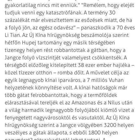
gyakorlatilag nincs mit enniük."
"Remélem, hogy elejét
tudjuk venni egy katasztrófának. A termény 30
százalékát
már elveszítettem az esőzések miatt, de ha
a folyó jön, az egész odavész" –
panaszkodik a 70 éves
Li Tian.
Az Új Kína hírügynökség beszámolója szerint
hétfőn Hupej tartomány egy másik
térségében
tizenegy helyen rést robbantottak a gátban, hogy a
Jangce folyó
vízszintjét valamelyest csökkentsék. A
térségből előzőleg kitelepített 38 ezer
ember hajléka –
közel tízezer otthon – romba dőlt. A művelet célja az
egyik
legnagyob kínai iparváros, a 7 milliós Vuhan
helyzetének könnyítése volt. A kínai
hatóságok már
több gátat felrobbantottak, hogy a termőföldek
elárasztásával
tereljék el az Amazonas és a Nílus után
a világ harmadik legnagyobb folyójából
kiömlő vizet a
fenyegetett nagyvárosoktól és vasutaktól.
Az Új Kína
hírügynökség szerint a Jangce völgyében 3200 helyen
veszélyes a gátak
állapota, s ebből 1800 helyen
nagyméret? gátszakadástól lehet tartani. A