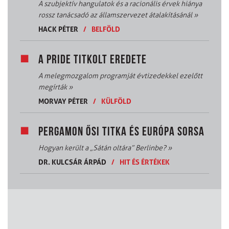
A szubjektív hangulatok és a racionális érvek hiánya
rossz tanácsadó az államszervezet átalakításánál
»
HACK PÉTER
/
BELFÖLD
A PRIDE TITKOLT EREDETE
A melegmozgalom programját évtizedekkel ezelőtt
megírták
»
MORVAY PÉTER
/
KÜLFÖLD
PERGAMON ŐSI TITKA ÉS EURÓPA SORSA
Hogyan került a „Sátán oltára” Berlinbe?
»
DR. KULCSÁR ÁRPÁD
/
HIT ÉS ÉRTÉKEK