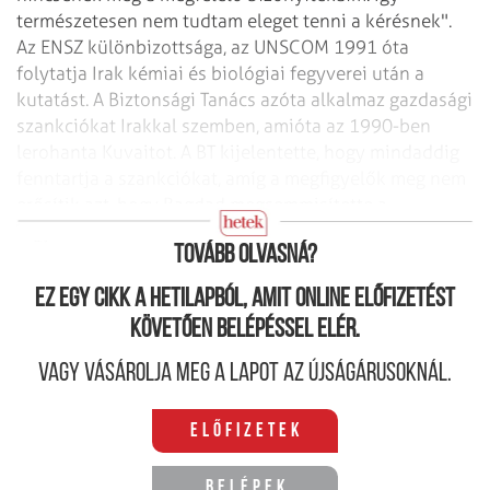
természetesen nem tudtam eleget
tenni a kérésnek".
Az ENSZ különbizottsága, az UNSCOM 1991 óta
folytatja Irak kémiai és biológiai
fegyverei után a
kutatást. A Biztonsági Tanács azóta alkalmaz gazdasági
szankciókat
Irakkal szemben, amióta az 1990-ben
lerohanta Kuvaitot. A BT kijelentette, hogy mindaddig
fenntartja a szankciókat, amíg a megfigyelők meg nem
erősítik azt, hogy Bagdad
megsemmisítette a
fegyvereket.
Tovább olvasná?
Ez egy cikk a hetilapból, amit online előfizetést
követően belépéssel elér.
Vagy vásárolja meg a lapot az újságárusoknál.
Előfizetek
Belépek