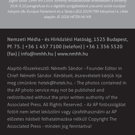
jogról szóló 1999. évi LXXVI. törvény rendelkezései értelmében a törvény
35/A. § (1) paragrafusa és a digitális szolgáltatások piacairól szóló európai
irányelv (Az Európai Parlament és a Tanács (EU) 2019/790 Irányelve) 4. cikke
alapján. © 2026 HETEK.HU Kft.
Nemzeti Média - és Hírközlési Hatóság, 1525 Budapest,
Pf. 75. | +36 1 457 7100 (telefon) | +36 1 356 5520
(fax) |
info@nmhh.hu
| www.nmhh.hu
Alapító-főszerkesztő: Németh Sándor - Founder Editor in
Chief: Németh Sándor. Kérdéseit, észrevételeit kérjük írja
meg címünkre:
hetek@hetek.hu
. - The photos contained in
the AP photo service may not be published and
redistributed without the prior written authority of the
Associated Press. All Rights Reserved. - Az AP fotószolgálat
fotóit nem lehet leközölni vagy újrafelhasználni az AP
előzetes írásbeli felhatalmazása nélkül! Copyright The
Associated Press - minden jog fenntartva!