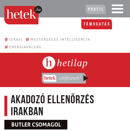
Profil
Támogatás
#
#
IZRAEL
MESTERSÉGES INTELLIGENCIA
#
ENERGIAVÁLSÁG
hetilap
Akadozó ellenőrzés
Irakban
BUTLER CSOMAGOL