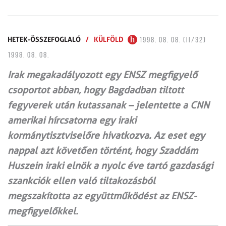
HETEK-ÖSSZEFOGLALÓ
/
KÜLFÖLD
1998. 08. 08. (II/32)
1998. 08. 08.
Irak megakadályozott egy ENSZ megfigyelő
csoportot abban, hogy Bagdadban tiltott
fegyverek után kutassanak – jelentette a CNN
amerikai hírcsatorna egy iraki
kormánytisztviselőre hivatkozva. Az eset egy
nappal azt követően történt, hogy Szaddám
Huszein iraki elnök a nyolc éve tartó gazdasági
szankciók ellen való tiltakozásból
megszakította az együttműködést az ENSZ-
megfigyelőkkel.