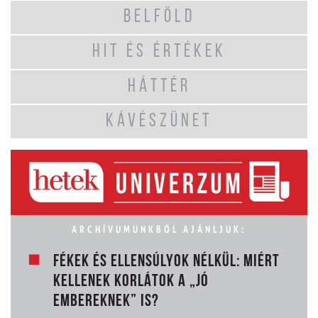
BELFÖLD
HIT ÉS ÉRTÉKEK
HÁTTÉR
KÁVÉSZÜNET
ARCHÍVUMUNKBÓL AJÁNLJUK:
FÉKEK ÉS ELLENSÚLYOK NÉLKÜL: MIÉRT
KELLENEK KORLÁTOK A „JÓ
EMBEREKNEK” IS?