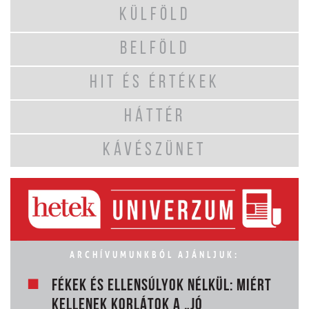
KÜLFÖLD
BELFÖLD
HIT ÉS ÉRTÉKEK
HÁTTÉR
KÁVÉSZÜNET
ARCHÍVUMUNKBÓL AJÁNLJUK:
FÉKEK ÉS ELLENSÚLYOK NÉLKÜL: MIÉRT
KELLENEK KORLÁTOK A „JÓ