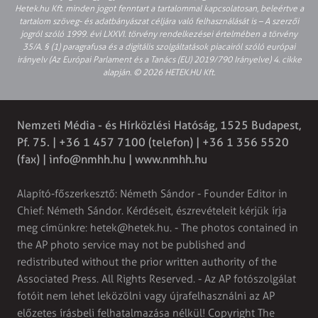
Hetek.hu Kft. minden jogot fenntart a tartalommal kapcsolatosan, beleértve a
tartalom szöveg- és adatbányászat céljára való felhasználását is – A szerzői
jogról szóló 1999. évi LXXVI. törvény rendelkezései értelmében a törvény
35/A. § (1) paragrafusa és a digitális szolgáltatások piacairól szóló európai
irányelv (Az Európai Parlament és a Tanács (EU) 2019/790 Irányelve) 4. cikke
alapján. © 2026 HETEK.HU Kft.
Nemzeti Média - és Hírközlési Hatóság, 1525 Budapest,
Pf. 75. | +36 1 457 7100 (telefon) | +36 1 356 5520
(fax) |
info@nmhh.hu
| www.nmhh.hu
Alapító-főszerkesztő: Németh Sándor - Founder Editor in
Chief: Németh Sándor. Kérdéseit, észrevételeit kérjük írja
meg címünkre:
hetek@hetek.hu
. - The photos contained in
the AP photo service may not be published and
redistributed without the prior written authority of the
Associated Press. All Rights Reserved. - Az AP fotószolgálat
fotóit nem lehet leközölni vagy újrafelhasználni az AP
előzetes írásbeli felhatalmazása nélkül! Copyright The