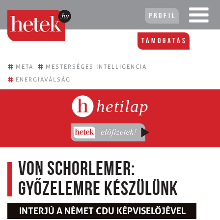
Profil
Támogatás
#
#
META
MESTERSÉGES INTELLIGENCIA
#
ENERGIAVÁLSÁG
hetilap
Von Schorlemer:
Győzelemre készülünk
INTERJÚ A NÉMET CDU KÉPVISELŐJÉVEL