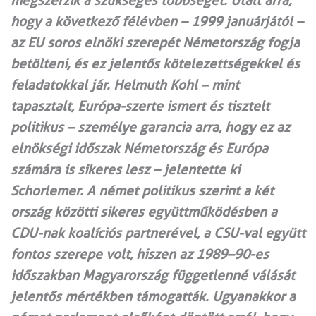
megszerzik a szükséges többséget. Utalt arra,
hogy a következő félévben – 1999 januárjától –
az EU soros elnöki szerepét Németország fogja
betölteni, és ez jelentős kötelezettségekkel és
feladatokkal jár. Helmuth Kohl – mint
tapasztalt, Európa-szerte ismert és tisztelt
politikus – személye garancia arra, hogy ez az
elnökségi időszak Németország és Európa
számára is sikeres lesz – jelentette ki
Schorlemer. A német politikus szerint a két
ország közötti sikeres együttműködésben a
CDU-nak koalíciós partnerével, a CSU-val együtt
fontos szerepe volt, hiszen az 1989–90-es
időszakban Magyarország függetlenné válását
jelentős mértékben támogatták. Ugyanakkor a