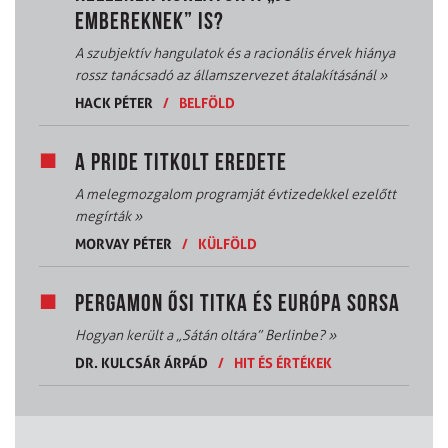
EMBEREKNEK” IS?
A szubjektív hangulatok és a racionális érvek hiánya
rossz tanácsadó az államszervezet átalakításánál
»
HACK PÉTER
/
BELFÖLD
A PRIDE TITKOLT EREDETE
A melegmozgalom programját évtizedekkel ezelőtt
megírták
»
MORVAY PÉTER
/
KÜLFÖLD
PERGAMON ŐSI TITKA ÉS EURÓPA SORSA
Hogyan került a „Sátán oltára” Berlinbe?
»
DR. KULCSÁR ÁRPÁD
/
HIT ÉS ÉRTÉKEK