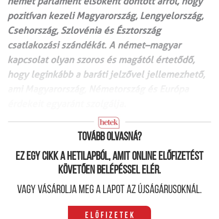
német parlament elsőként döntött arról, hogy
pozitívan kezeli Magyarország, Lengyelország,
Csehország, Szlovénia és Észtország
csatlakozási szándékát. A német–magyar
kapcsolat olyan szoros és magától értetődő,
hogy leginkább a baráti jelzővel jellemezhető,
ami Magyarország, Németország és Európa
érdekeit egyaránt szolgálja.
Tovább olvasná?
Ez egy cikk a hetilapból, amit online előfizetést
követően belépéssel elér.
Vagy vásárolja meg a lapot az újságárusoknál.
Előfizetek