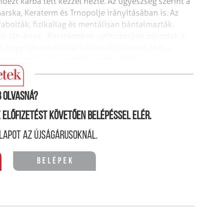
ezt karba tett kézzel nézte.
Az ügyészség szerint a
arska,
Keraterm és Trnopolje irányításában is. Az
abolták, fizikailag és mentálisan bántalmazták.
 látványa... Keratermben rutinszerűen
zajlottak a
e, hogy teherautókkal
kellett elszállítani őket a
tatlannak vallja magát, ám ha elítélik,
 olvasná?
ne előfizetést követően belépéssel elér.
lapot az újságárusoknál.
Belépek