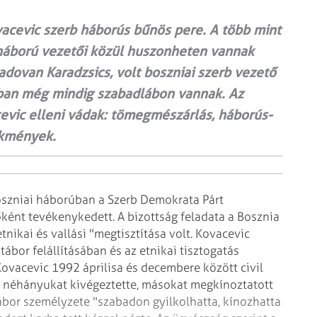
acevic szerb háborús bűnös pere. A több mint
 háború vezetői közül huszonheten vannak
Radovan Karadzsics, volt boszniai szerb vezető
nban még mindig szabadlábon vannak. Az
cevic elleni vádak: tömegmészárlás, háborús-
ekmények.
oszniai háborúban a Szerb Demokrata
Párt
őként tevékenykedett. A
bizottság feladata a Bosznia
tnikai és vallási "megtisztítása volt. Kovacevic
tábor felállításában és az etnikai tisztogatás
vacevic 1992 áprilisa és decembere között civil
ó néhányukat kivégeztette,
másokat megkínoztatott
ábor
személyzete "szabadon gyilkolhatta, kínozhatta