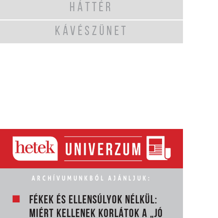
HÁTTÉR
KÁVÉSZÜNET
ARCHÍVUMUNKBÓL AJÁNLJUK:
FÉKEK ÉS ELLENSÚLYOK NÉLKÜL:
MIÉRT KELLENEK KORLÁTOK A „JÓ