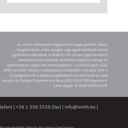
Az ezen a weboldalon megjelenő szövegek, grafikák, képek,
hangfelvételek, video anyagok vagy egyéb tartalmak szerzői
jogvédelem alatt állnak. A Hetek.hu Kft. minden jogot fenntart a
tartalommal kapcsolatosan, beleértve a tartalom szöveg- és
adatbányászat céljára való felhasználását is – A szerzői jogról szóló
1999. évi LXXVI. törvény rendelkezései értelmében a törvény 35/A. §
(1) paragrafusa és a digitális szolgáltatások piacairól szóló európai
irányelv (Az Európai Parlament és a Tanács (EU) 2019/790 Irányelve) 4.
cikke alapján. © 2026 HETEK.HU Kft.
lefon) | +36 1 356 5520 (fax) |
info@nmhh.hu
|
észrevételeit kérjük írja meg címünkre: