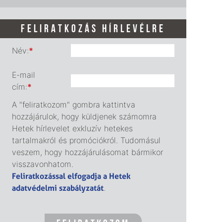
FELIRATKOZÁS HÍRLEVÉLRE
Név:
*
E-mail
cím:
*
A "feliratkozom" gombra kattintva
hozzájárulok, hogy küldjenek számomra
Hetek hírlevelet exkluzív hetekes
tartalmakról és promóciókról. Tudomásul
veszem, hogy hozzájárulásomat bármikor
visszavonhatom.
Feliratkozással elfogadja a Hetek
adatvédelmi szabályzatát
.