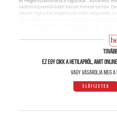
és megerőszakolhatta a foglyokat".
Kovacevic mind
vádlott közreműködött három hírhedt börtön: Om
idezárt foglyokat megerőszakolták,
megverték, kir
"Omarskában mindennapos volt az emberi tetemek
gyilkosságok. Gyakran olyan sok hulla gyűlt össz
táborból" – mondja Hollis.
Az 57 éves Kovacevic ár
életfogytiglan vár
rá.
Tovább
Ez egy cikk a hetilapból, amit onli
Vagy vásárolja meg a 
Előfizetek