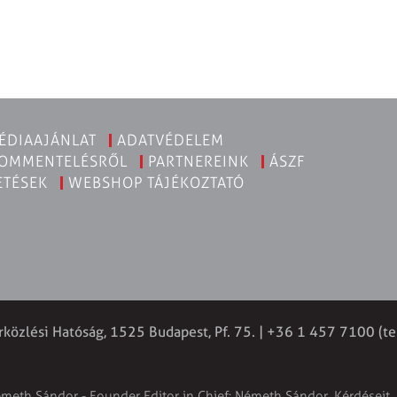
ÉDIAAJÁNLAT
ADATVÉDELEM
KOMMENTELÉSRŐL
PARTNEREINK
ÁSZF
ETÉSEK
WEBSHOP TÁJÉKOZTATÓ
rközlési Hatóság, 1525 Budapest, Pf. 75. | +36 1 457 7100 (te
émeth Sándor - Founder Editor in Chief: Németh Sándor. Kérdéseit, 