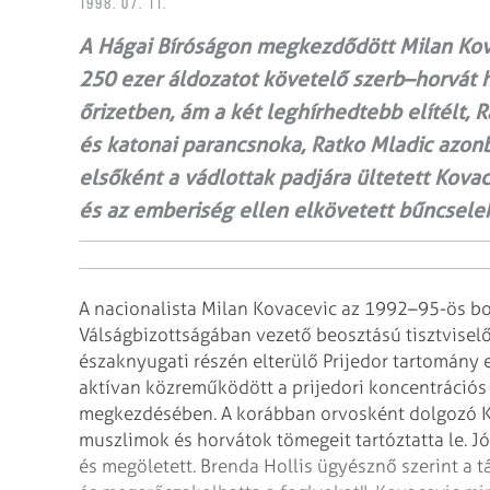
1998. 07. 11.
A Hágai Bíróságon megkezdődött Milan Kov
250 ezer áldozatot követelő szerb–horvát
őrizetben, ám a két leghírhedtebb elítélt, 
és katonai parancsnoka, Ratko Mladic azo
elsőként a vádlottak padjára ültetett Kova
és az emberiség ellen elkövetett bűncsel
A nacionalista Milan Kovacevic az 1992–95-ös b
Válságbizottságában vezető beosztású tisztvisel
északnyugati részén elterülő Prijedor tartomány
e
aktívan közreműködött a
prijedori koncentrációs 
megkezdésében.
A korábban orvosként dolgozó Ko
muszlimok és horvátok tömegeit tartóztatta le. J
és megöletett. Brenda Hollis ügyésznő szerint a t