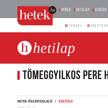
Hírek
Hetilap
Videók
#
#
IZRAEL
MESTERS
hetilap
Tömeggyilkos pere 
HETEK-ÖSSZEFOGLALÓ
/
KÜLFÖLD