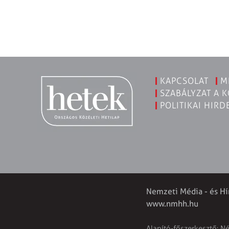
KAPCSOLAT
M
SZABÁLYZAT A 
POLITIKAI HIRD
Nemzeti Média - és Hí
www.nmhh.hu
Alapító-főszerkesztő: N