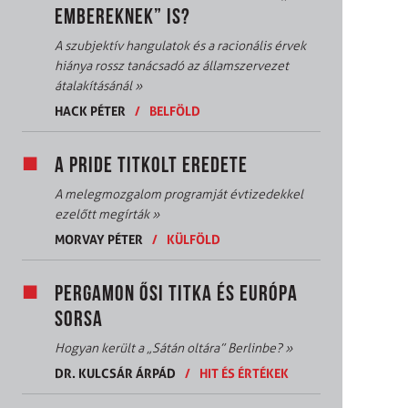
EMBEREKNEK” IS?
A szubjektív hangulatok és a racionális érvek
hiánya rossz tanácsadó az államszervezet
átalakításánál
»
HACK PÉTER
/
BELFÖLD
A PRIDE TITKOLT EREDETE
A melegmozgalom programját évtizedekkel
ezelőtt megírták
»
MORVAY PÉTER
/
KÜLFÖLD
PERGAMON ŐSI TITKA ÉS EURÓPA
SORSA
Hogyan került a „Sátán oltára” Berlinbe?
»
DR. KULCSÁR ÁRPÁD
/
HIT ÉS ÉRTÉKEK