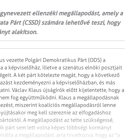
úgynevezett ellenzéki megállapodást, amely a
ta Párt (CSSD) számára lehetővé teszi, hogy
nyt alakítson.
aus vezette Polgári Demokratikus
Párt (ODS) a
a a képviselőház,
illetve a szenátus elnöki posztjait
égeit. A két párt kötelezte magát, hogy a következő
vazást kezdeményezni a képviselőházban, és más
ni. Václav Klaus újságírók előtt
kijelentette, hogy a
 nem fog
együttműködni. Klaus a megállapodásnak
lezést, miszerint koalíciós megállapodásról lenne
yújtásakor meg kell szereznie az elfogadáshoz
pártoktól. A megállapodást az tette
szükségessé,
k párt sem lett volna
képes többségi kormányt
írálta a megállapodást, arra hivatkozva,
hogy az "a