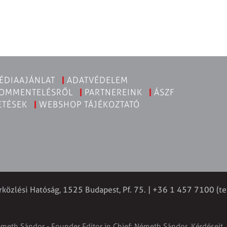
ÉDIAAJÁNLAT
ADATVÉDELEM
KOMMENTELÉSRŐL
PARTNEREINK
ÁSZF
ETÉSEK
WEBSHOP TÁJÉKOZTATÓ
rközlési Hatóság, 1525 Budapest, Pf. 75. | +36 1 457 7100 (te
émeth Sándor - Founder Editor in Chief: Németh Sándor. Kérdéseit, 