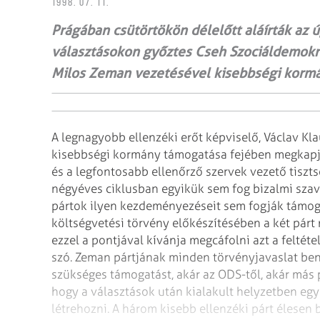
1998. 07. 11.
Prágában csütörtökön délelőtt aláírták az 
választásokon győztes Cseh Szociáldemokra
Milos Zeman vezetésével kisebbségi kormá
A legnagyobb ellenzéki erőt képviselő, Václav Kl
kisebbségi kormány támogatása fejében megkapj
és a legfontosabb ellenőrző szervek vezető
tiszts
négyéves ciklusban
egyikük sem fog bizalmi sza
pártok
ilyen kezdeményezéseit sem fogják támogat
költségvetési törvény előkészítésében a két párt
ezzel a pontjával kívánja megcáfolni azt a
feltéte
szó. Zeman pártjának
minden törvényjavaslat ben
szükséges
támogatást, akár az ODS-től, akár más 
hogy a választások után kialakult helyzetben egyi
létrehozni.
A három kisebb ellenzéki párt élesen b