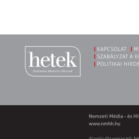
KAPCSOLAT
M
SZABÁLYZAT A 
POLITIKAI HIRD
Nemzeti Média - és Hí
www.nmhh.hu
Alapító-főszerkesztő: N