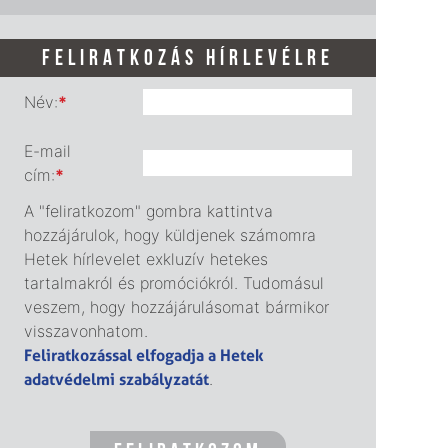
FELIRATKOZÁS HÍRLEVÉLRE
Név:
*
E-mail
cím:
*
A "feliratkozom" gombra kattintva
hozzájárulok, hogy küldjenek számomra
Hetek hírlevelet exkluzív hetekes
tartalmakról és promóciókról. Tudomásul
veszem, hogy hozzájárulásomat bármikor
visszavonhatom.
Feliratkozással elfogadja a Hetek
adatvédelmi szabályzatát
.