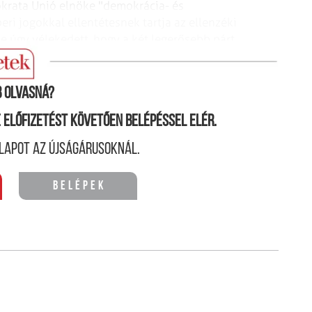
okrata Unió elnöke
"demokrácia- és
eri jogokkal
ellentétesnek tartja az ellenzéki
ke
úgy vélekedett, hogy a két legerősebb párt
 olvasná?
ne előfizetést követően belépéssel elér.
lapot az újságárusoknál.
Belépek