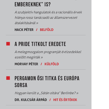
EMBEREKNEK” IS?
A szubjektív hangulatok és a racionális érvek
hiánya rossz tanácsadó az államszervezet
átalakításánál
»
HACK PÉTER
/
BELFÖLD
A PRIDE TITKOLT EREDETE
A melegmozgalom programját évtizedekkel
ezelőtt megírták
»
MORVAY PÉTER
/
KÜLFÖLD
PERGAMON ŐSI TITKA ÉS EURÓPA
SORSA
Hogyan került a „Sátán oltára” Berlinbe?
»
DR. KULCSÁR ÁRPÁD
/
HIT ÉS ÉRTÉKEK