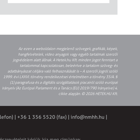
Az ezen a weboldalon megjelenő szövegek, grafikák, képek,
hangfelvételek, video anyagok vagy egyéb tartalmak szerzői
jogvédelem alatt állnak. A Hetek.hu Kft. minden jogot fenntart a
tartalommal kapcsolatosan, beleértve a tartalom szöveg- és
adatbányászat céljára való felhasználását is – A szerzői jogról szóló
1999. évi LXXVI. törvény rendelkezései értelmében a törvény 35/A. §
(1) paragrafusa és a digitális szolgáltatások piacairól szóló európai
irányelv (Az Európai Parlament és a Tanács (EU) 2019/790 Irányelve) 4.
cikke alapján. © 2026 HETEK.HU Kft.
lefon) | +36 1 356 5520 (fax) |
info@nmhh.hu
|
észrevételeit kérjük írja meg címünkre: