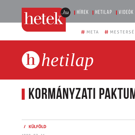
Hírek
Hetilap
Videók
#
#
META
MESTERSÉ
hetilap
Kormányzati paktu
/
KÜLFÖLD