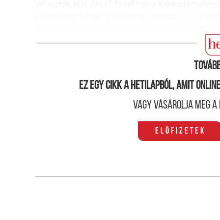
választók elárulása". Josef Lux, a Kereszténydem
alkotmányellenes" paktumnak nevezte, és az emb
megállapodást. Jan Ruml, a Szabadság Unió elnö
"felosztotta egymás között a
hatalmat."
(Hetek)
Tovább
Ez egy cikk a hetilapból, amit onli
Vagy vásárolja meg a 
Előfizetek