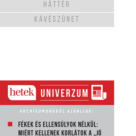
HÁTTÉR
KÁVÉSZÜNET
ARCHÍVUMUNKBÓL AJÁNLJUK:
FÉKEK ÉS ELLENSÚLYOK NÉLKÜL:
MIÉRT KELLENEK KORLÁTOK A „JÓ