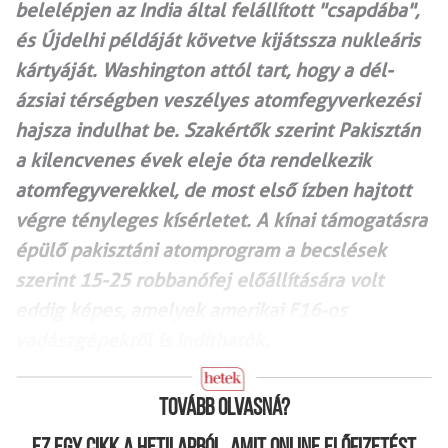
belelépjen az India által felállított "csapdába",
és Újdelhi példáját követve kijátssza nukleáris
kártyáját. Washington attól tart, hogy a dél-
ázsiai térségben veszélyes atomfegyverkezési
hajsza indulhat be. Szakértők szerint Pakisztán
a kilencvenes évek eleje óta rendelkezik
atomfegyverekkel, de most első ízben hajtott
végre tényleges kísérletet. A kínai támogatásra
épülő pakisztáni atomprogram a becslések
szerint 15-25 robbanófej előállítására volt
eddig képes, amelyek amerikai F16-os
vadászgépekről is indíthatók.
Tovább olvasná?