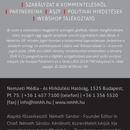
SZABÁLYZAT A KOMMENTELÉSRŐL
PARTNEREINK
ÁSZF
POLITIKAI HIRDETÉSEK
WEBSHOP TÁJÉKOZTATÓ
Az ezen a weboldalon megjelenő szövegek, grafikák, képek, hangfelvételek,
video anyagok vagy egyéb tartalmak szerzői jogvédelem alatt állnak. A
Hetek.hu Kft. minden jogot fenntart a tartalommal kapcsolatosan, beleértve a
tartalom szöveg- és adatbányászat céljára való felhasználását is – A szerzői
jogról szóló 1999. évi LXXVI. törvény rendelkezései értelmében a törvény
35/A. § (1) paragrafusa és a digitális szolgáltatások piacairól szóló európai
irányelv (Az Európai Parlament és a Tanács (EU) 2019/790 Irányelve) 4. cikke
alapján. © 2026 HETEK.HU Kft.
Nemzeti Média - és Hírközlési Hatóság, 1525 Budapest,
Pf. 75. | +36 1 457 7100 (telefon) | +36 1 356 5520
(fax) |
info@nmhh.hu
| www.nmhh.hu
Alapító-főszerkesztő: Németh Sándor - Founder Editor in
Chief: Németh Sándor. Kérdéseit, észrevételeit kérjük írja