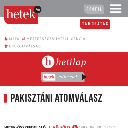
Profil
Támogatás
#
#
META
MESTERSÉGES INTELLIGENCIA
#
ENERGIAVÁLSÁG
hetilap
Pakisztáni atomválasz
HETEK-ÖSSZEFOGLALÓ
/
KÜLFÖLD
1998. 05. 30. (II/22)