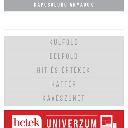
KAPCSOLÓDÓ ANYAGOK
KÜLFÖLD
BELFÖLD
HIT ÉS ÉRTÉKEK
HÁTTÉR
KÁVÉSZÜNET