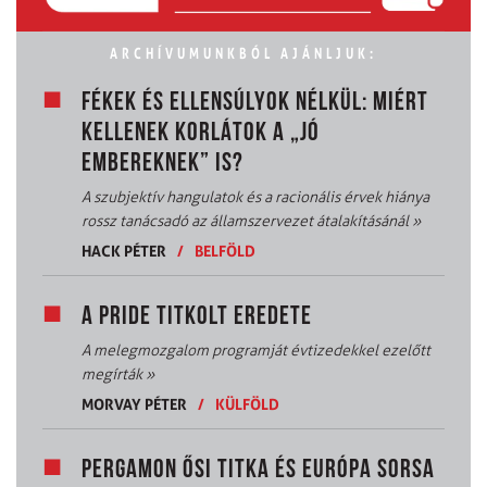
ARCHÍVUMUNKBÓL AJÁNLJUK:
FÉKEK ÉS ELLENSÚLYOK NÉLKÜL: MIÉRT
KELLENEK KORLÁTOK A „JÓ
EMBEREKNEK” IS?
A szubjektív hangulatok és a racionális érvek hiánya
rossz tanácsadó az államszervezet átalakításánál
»
HACK PÉTER
/
BELFÖLD
A PRIDE TITKOLT EREDETE
A melegmozgalom programját évtizedekkel ezelőtt
megírták
»
MORVAY PÉTER
/
KÜLFÖLD
PERGAMON ŐSI TITKA ÉS EURÓPA SORSA