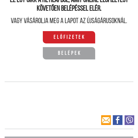
Ez egy cikk a hetilapból, amit online előfizetést
követően belépéssel elér.
Vagy vásárolja meg a lapot az újságárusoknál.
Előfizetek
Belépek