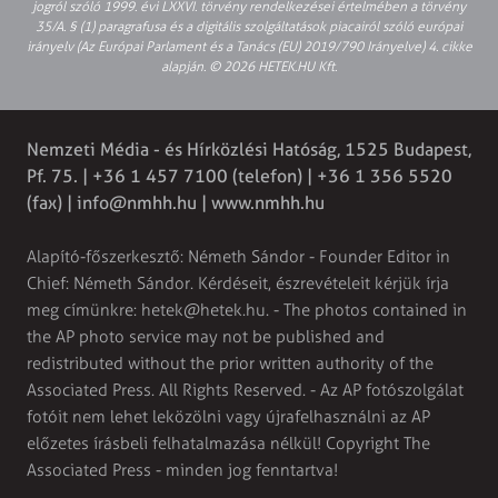
jogról szóló 1999. évi LXXVI. törvény rendelkezései értelmében a törvény
35/A. § (1) paragrafusa és a digitális szolgáltatások piacairól szóló európai
irányelv (Az Európai Parlament és a Tanács (EU) 2019/790 Irányelve) 4. cikke
alapján. © 2026 HETEK.HU Kft.
Nemzeti Média - és Hírközlési Hatóság, 1525 Budapest,
Pf. 75. | +36 1 457 7100 (telefon) | +36 1 356 5520
(fax) |
info@nmhh.hu
| www.nmhh.hu
Alapító-főszerkesztő: Németh Sándor - Founder Editor in
Chief: Németh Sándor. Kérdéseit, észrevételeit kérjük írja
meg címünkre:
hetek@hetek.hu
. - The photos contained in
the AP photo service may not be published and
redistributed without the prior written authority of the
Associated Press. All Rights Reserved. - Az AP fotószolgálat
fotóit nem lehet leközölni vagy újrafelhasználni az AP
előzetes írásbeli felhatalmazása nélkül! Copyright The
Associated Press - minden jog fenntartva!