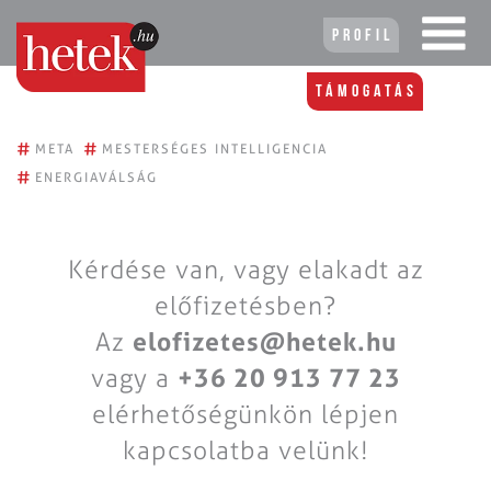
Profil
Támogatás
#
#
META
MESTERSÉGES INTELLIGENCIA
#
ENERGIAVÁLSÁG
Kérdése van, vagy elakadt az
előfizetésben?
Az
elofizetes@hetek.hu
vagy a
+36 20 913 77 23
elérhetőségünkön lépjen
kapcsolatba velünk!