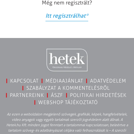
Még nem regisztrált?
Itt regisztrálhat
*
KAPCSOLAT
MÉDIAAJÁNLAT
ADATVÉDELEM
SZABÁLYZAT A KOMMENTELÉSRŐL
PARTNEREINK
ÁSZF
POLITIKAI HIRDETÉSEK
WEBSHOP TÁJÉKOZTATÓ
Az ezen a weboldalon megjelenő szövegek, grafikák, képek, hangfelvételek,
video anyagok vagy egyéb tartalmak szerzői jogvédelem alatt állnak. A
Hetek.hu Kft. minden jogot fenntart a tartalommal kapcsolatosan, beleértve a
tartalom szöveg- és adatbányászat céljára való felhasználását is – A szerzői