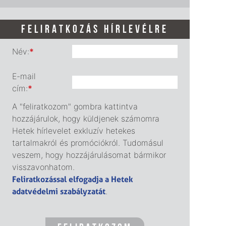
FELIRATKOZÁS HÍRLEVÉLRE
Név:
*
E-mail
cím:
*
A "feliratkozom" gombra kattintva
hozzájárulok, hogy küldjenek számomra
Hetek hírlevelet exkluzív hetekes
tartalmakról és promóciókról. Tudomásul
veszem, hogy hozzájárulásomat bármikor
visszavonhatom.
Feliratkozással elfogadja a Hetek
adatvédelmi szabályzatát
.