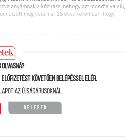
otózva anyámnak a kézírása, nehogy azt mondja valaki,
ngem bízott meg vele már 18 éves koromban, hogy
holokausztról, egészen addig nem akart róla szólni.
ám részéről – a Bauer családból mennyien haltak
 olvasná?
ne előfizetést követően belépéssel elér.
lapot az újságárusoknál.
Belépek