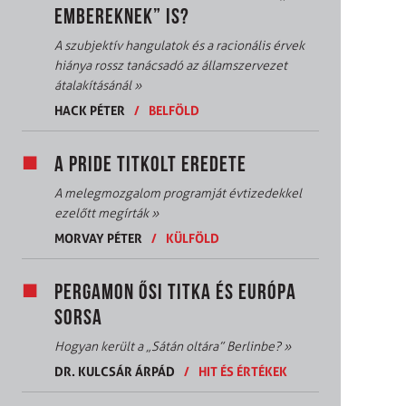
EMBEREKNEK” IS?
A szubjektív hangulatok és a racionális érvek
hiánya rossz tanácsadó az államszervezet
átalakításánál
»
HACK PÉTER
/
BELFÖLD
A PRIDE TITKOLT EREDETE
A melegmozgalom programját évtizedekkel
ezelőtt megírták
»
MORVAY PÉTER
/
KÜLFÖLD
PERGAMON ŐSI TITKA ÉS EURÓPA
SORSA
Hogyan került a „Sátán oltára” Berlinbe?
»
DR. KULCSÁR ÁRPÁD
/
HIT ÉS ÉRTÉKEK