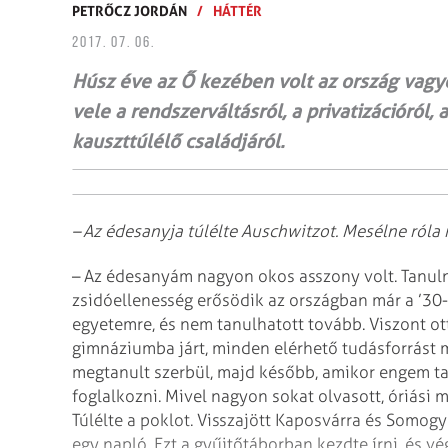
PETRŐCZ JORDÁN
/
HÁTTÉR
2017. 07. 06.
Húsz éve az Ő kezében volt az ország vagy
vele a rendszerváltásról, a privatizációról, 
kauszttúlélő családjáról.
– Az édesanyja túlélte Auschwitzot. Mesélne róla
– Az édesanyám nagyon okos asszony volt. Tanulni 
zsidóellenesség erősödik az országban már a ’30
egyetemre, és nem tanulhatott tovább. Viszont o
gimnáziumba járt, minden elérhető tudásforrást 
megtanult szerbül, majd később, amikor engem tan
foglalkozni. Mivel nagyon sokat olvasott, óriási mű
Túlélte a poklot. Visszajött Kaposvárra és Somogy
egy napló. Ezt a gyűjtőtáborban kezdte írni, és v