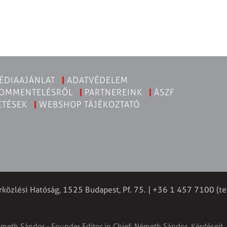
ÉDIAAJÁNLAT
ADATVÉDELEM
KOMMENTELÉSRŐL
PARTNEREINK
ÁSZF
ETÉSEK
WEBSHOP TÁJÉKOZTATÓ
rközlési Hatóság, 1525 Budapest, Pf. 75. | +36 1 457 7100 (te
émeth Sándor - Founder Editor in Chief: Németh Sándor. Kérdéseit, 