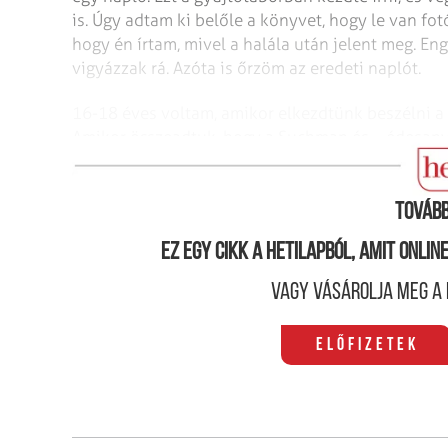
is. Úgy adtam ki belőle a könyvet, hogy le van f
hogy én írtam, mivel a halála után jelent meg. E
vigyázzak rá. Azóta is őrzöm az eredeti naplót.
16-18 éves voltam, amikor elkezdtünk beszélni a 
Amikor összeadtuk, hogy a Suchman és – édesany
meg, hetven főt számoltunk össze.
Tovább
Ez egy cikk a hetilapból, amit onli
Vagy vásárolja meg a 
Előfizetek