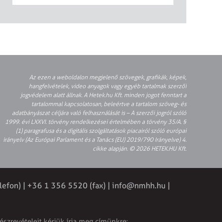
Az ezen a weboldalon megjelenő szövegek, grafikák, képek,
hangfelvételek, video anyagok vagy egyéb tartalmak szerzői
jogvédelem alatt állnak. A Hetek.hu Kft. minden jogot fenntart a
tartalommal kapcsolatosan, beleértve a tartalom szöveg- és
adatbányászat céljára való felhasználását is – A szerzői jogról szóló
1999. évi LXXVI. törvény rendelkezései értelmében a törvény 35/A. §
(1) paragrafusa és a digitális szolgáltatások piacairól szóló európai
irányelv (Az Európai Parlament és a Tanács (EU) 2019/790 Irányelve) 4.
cikke alapján. © 2026 HETEK.HU Kft.
lefon) | +36 1 356 5520 (fax) |
info@nmhh.hu
|
észrevételeit kérjük írja meg címünkre: