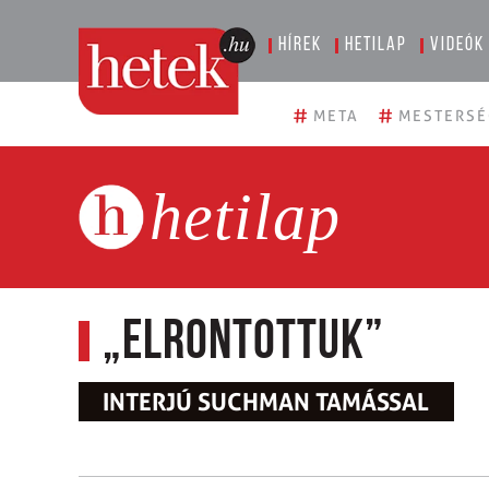
Hírek
Hetilap
Videók
#
#
META
MESTERSÉ
hetilap
„Elrontottuk”
INTERJÚ SUCHMAN TAMÁSSAL