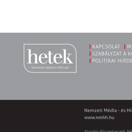
KAPCSOLAT
M
SZABÁLYZAT A 
POLITIKAI HIRD
Nemzeti Média - és Hí
www.nmhh.hu
Alapító-főszerkesztő: N