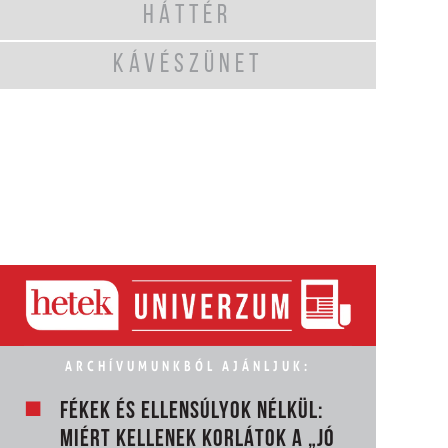
HÁTTÉR
KÁVÉSZÜNET
ARCHÍVUMUNKBÓL AJÁNLJUK:
FÉKEK ÉS ELLENSÚLYOK NÉLKÜL:
MIÉRT KELLENEK KORLÁTOK A „JÓ