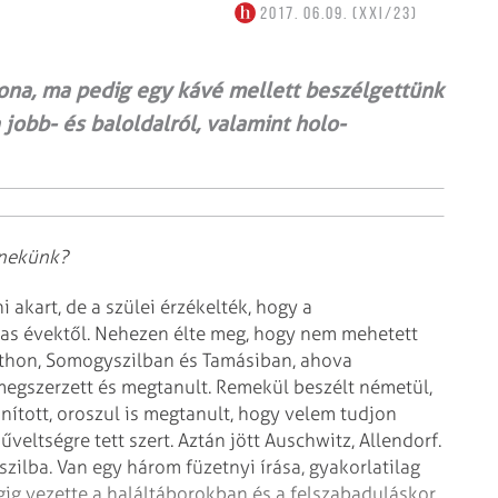
2017. 06.09. (XXI/23)
ona, ma pedig egy kávé mellett beszélgettünk
a jobb- és baloldalról, valamint holo­
 nekünk?
akart, de a szülei érzékelték, hogy a
-as évektől. Nehezen élte meg, hogy nem mehetett
tthon, Somogyszilban és Tamásiban, ahova
megszerzett és megtanult. Remekül beszélt németül,
ított, oroszul is megtanult, hogy velem tudjon
veltségre tett szert. Aztán jött Auschwitz, Allendorf.
szilba. Van egy három füzetnyi írása, gyakorlatilag
égig vezette a haláltáborokban és a felszabaduláskor