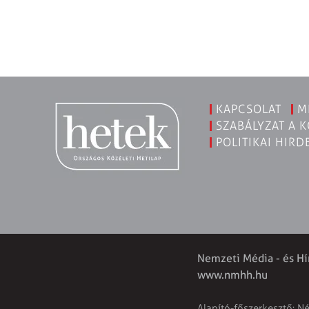
KAPCSOLAT
M
SZABÁLYZAT A 
POLITIKAI HIRD
Nemzeti Média - és Hí
www.nmhh.hu
Alapító-főszerkesztő: N