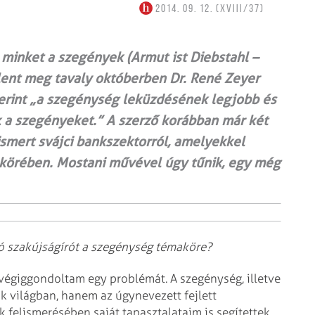
2014. 09. 12. (XVIII/37)
 minket a szegények (Armut ist Diebstahl –
lent meg tavaly októberben Dr. René Zeyer
zerint „a szegénység leküzdésének legjobb és
a szegényeket.” A szerző korábban már két
l ismert svájci bankszektorról, amelyekkel
 körében. Mostani művével úgy tűnik, egy még
ó szakújságírót a szegénység témaköre?
végiggondoltam egy problémát. A szegénység, illetve
 világban, hanem az úgynevezett fejlett
 felismerésében saját tapasztalataim is segítettek,