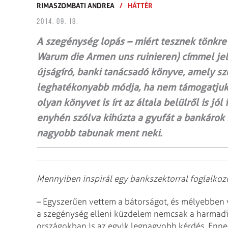
RIMASZOMBATI ANDREA
/
HÁTTÉR
2014. 09. 18.
A szegénység lopás – miért tesznek tönkre
Warum die Armen uns ruinieren) címmel je
újságíró, banki tanácsadó könyve, amely s
leghatékonyabb módja, ha nem támogatjuk 
olyan könyvet is írt az általa belülről is jó
enyhén szólva kihúzta a gyufát a bankárok
nagyobb tabunak ment neki.
Mennyiben inspirál egy bankszektorral foglalkoz
– Egyszerűen vettem a bátorságot, és mélyebben 
a szegénység elleni küzdelem nemcsak a harmadik
országokban is az egyik legnagyobb kérdés. Ennek