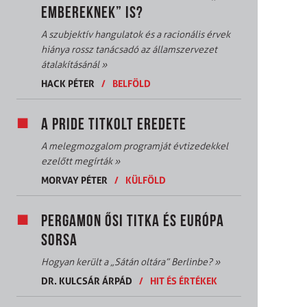
EMBEREKNEK” IS?
A szubjektív hangulatok és a racionális érvek
hiánya rossz tanácsadó az államszervezet
átalakításánál
»
HACK PÉTER
/
BELFÖLD
A PRIDE TITKOLT EREDETE
A melegmozgalom programját évtizedekkel
ezelőtt megírták
»
MORVAY PÉTER
/
KÜLFÖLD
PERGAMON ŐSI TITKA ÉS EURÓPA
SORSA
Hogyan került a „Sátán oltára” Berlinbe?
»
DR. KULCSÁR ÁRPÁD
/
HIT ÉS ÉRTÉKEK