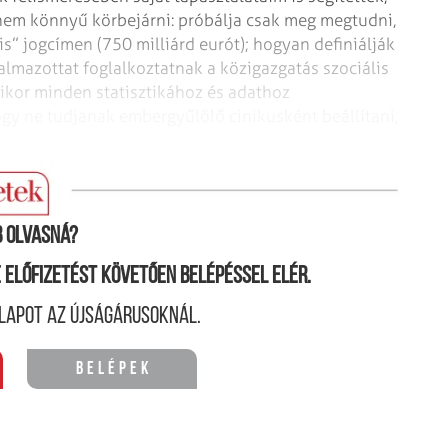
nem könnyű körbejárni: próbálja csak meg megtudni,
s” jogcímen (750 milliárd eurót); hogyan definiálják
almazottat foglalkoztatnak a közigazgatás szociális
mikor minden statisztikához és adathoz
ogy ne tudjanak embergyűlölő cinikusként beállítani,
szer gyenge pontjaira?
 olvasná?
ne előfizetést követően belépéssel elér.
lapot az újságárusoknál.
Belépek