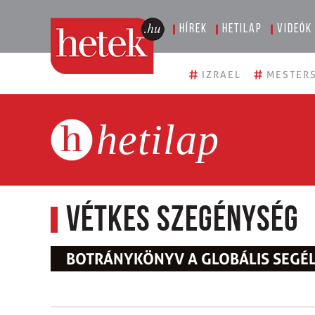
Hírek
Hetilap
Videók
#
#
IZRAEL
MESTERS
hetilap
Vétkes szegénység
BOTRÁNYKÖNYV A GLOBÁLIS SEGÉ