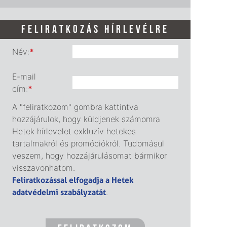
FELIRATKOZÁS HÍRLEVÉLRE
Név:
*
E-mail
cím:
*
A "feliratkozom" gombra kattintva
hozzájárulok, hogy küldjenek számomra
Hetek hírlevelet exkluzív hetekes
tartalmakról és promóciókról. Tudomásul
veszem, hogy hozzájárulásomat bármikor
visszavonhatom.
Feliratkozással elfogadja a Hetek
adatvédelmi szabályzatát
.