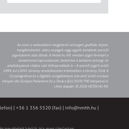
Az ezen a weboldalon megjelenő szövegek, grafikák, képek,
hangfelvételek, video anyagok vagy egyéb tartalmak szerzői
jogvédelem alatt állnak. A Hetek.hu Kft. minden jogot fenntart a
tartalommal kapcsolatosan, beleértve a tartalom szöveg- és
adatbányászat céljára való felhasználását is – A szerzői jogról szóló
1999. évi LXXVI. törvény rendelkezései értelmében a törvény 35/A. §
(1) paragrafusa és a digitális szolgáltatások piacairól szóló európai
irányelv (Az Európai Parlament és a Tanács (EU) 2019/790 Irányelve) 4.
cikke alapján. © 2026 HETEK.HU Kft.
lefon) | +36 1 356 5520 (fax) |
info@nmhh.hu
|
észrevételeit kérjük írja meg címünkre: