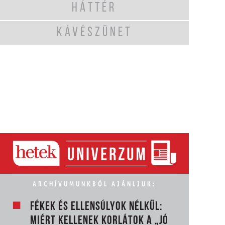
HÁTTÉR
KÁVÉSZÜNET
ARCHÍVUMUNKBÓL AJÁNLJUK:
FÉKEK ÉS ELLENSÚLYOK NÉLKÜL:
MIÉRT KELLENEK KORLÁTOK A „JÓ