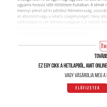
ugyanis hosszú időt töltöttem Kubában. A témát 
mennyi pénzt ad ki például Németország „szociáli
az abszolút vagy a relatív szegénységet; hány alk
szférájában (csak Németországban 1,5 millió). A
hozzájutottam, már csak arra kellett ügyelnem, h
aki nem foglalkozik a szegények sorsával.
Miért haragudna bárki is önre, ha rámutat a rend
Tovább
Ez egy cikk a hetilapból, amit onli
Vagy vásárolja meg a 
Előfizetek