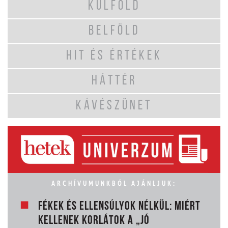
KÜLFÖLD
BELFÖLD
HIT ÉS ÉRTÉKEK
HÁTTÉR
KÁVÉSZÜNET
ARCHÍVUMUNKBÓL AJÁNLJUK:
FÉKEK ÉS ELLENSÚLYOK NÉLKÜL: MIÉRT
KELLENEK KORLÁTOK A „JÓ