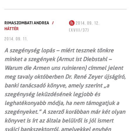
RIMASZOMBATI ANDREA
/
2014. 09. 12.
HÁTTÉR
(XVIII/37)
2014. 09. 11.
A szegénység lopás – miért tesznek tönkre
minket a szegények (Armut ist Diebstahl –
Warum die Armen uns ruinieren) címmel jelent
meg tavaly októberben Dr. René Zeyer újságíró,
banki tanácsadó könyve, amely szerint „a
szegénység leküzdésének legjobb és
leghatékonyabb módja, ha nem támogatjuk a
szegényeket.” A szerző korábban már két olyan
könyvet is írt az általa belülről is jól ismert
svájci bankszektorról, amelyekkel enyhén