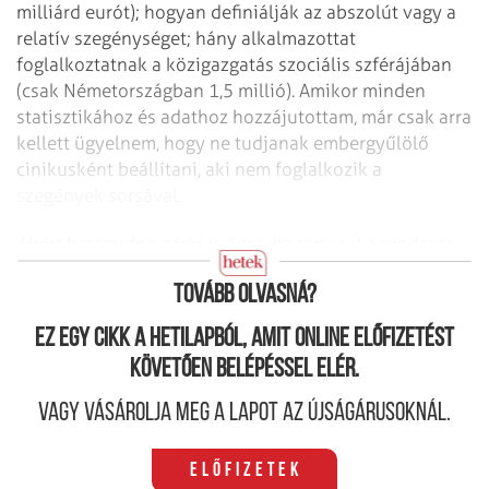
milliárd eurót); hogyan definiálják az abszolút vagy a
relatív szegénységet; hány alkalmazottat
foglalkoztatnak a közigazgatás szociális szférájában
(csak Németországban 1,5 millió). Amikor minden
statisztikához és adathoz hozzájutottam, már csak arra
kellett ügyelnem, hogy ne tudjanak embergyűlölő
cinikusként beállítani, aki nem foglalkozik a
szegények sorsával.
Miért haragudna bárki is önre, ha rámutat a rendszer
gyenge pontjaira?
Tovább olvasná?
Ez egy cikk a hetilapból, amit online előfizetést
követően belépéssel elér.
Vagy vásárolja meg a lapot az újságárusoknál.
Előfizetek