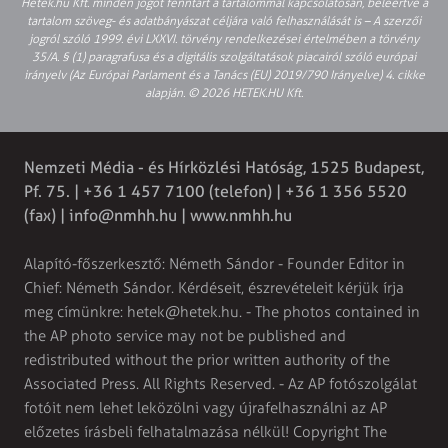
Hetek.hu Kft. minden jogot fenntart a tartalommal kapcsolatosan, beleértve a
tartalom szöveg- és adatbányászat céljára való felhasználását is – A szerzői
jogról szóló 1999. évi LXXVI. törvény rendelkezései értelmében a törvény
35/A. § (1) paragrafusa és a digitális szolgáltatások piacairól szóló európai
irányelv (Az Európai Parlament és a Tanács (EU) 2019/790 Irányelve) 4. cikke
alapján. © 2026 HETEK.HU Kft.
Nemzeti Média - és Hírközlési Hatóság, 1525 Budapest,
Pf. 75. | +36 1 457 7100 (telefon) | +36 1 356 5520
(fax) |
info@nmhh.hu
| www.nmhh.hu
Alapító-főszerkesztő: Németh Sándor - Founder Editor in
Chief: Németh Sándor. Kérdéseit, észrevételeit kérjük írja
meg címünkre:
hetek@hetek.hu
. - The photos contained in
the AP photo service may not be published and
redistributed without the prior written authority of the
Associated Press. All Rights Reserved. - Az AP fotószolgálat
fotóit nem lehet leközölni vagy újrafelhasználni az AP
előzetes írásbeli felhatalmazása nélkül! Copyright The