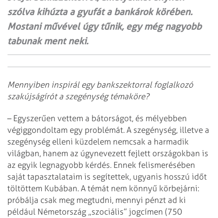
szólva kihúzta a gyufát a bankárok körében.
Mostani művével úgy tűnik, egy még nagyobb
tabunak ment neki.
Mennyiben inspirál egy bankszektorral foglalkozó
szakújságírót a szegénység témaköre?
– Egyszerűen vettem a bátorságot, és mélyebben
végiggondoltam egy problémát. A szegénység, illetve a
szegénység elleni küzdelem nemcsak a harmadik
világban, hanem az úgynevezett fejlett országokban is
az egyik legnagyobb kérdés. Ennek felismerésében
saját tapasztalataim is segítettek, ugyanis hosszú időt
töltöttem Kubában. A témát nem könnyű körbejárni:
próbálja csak meg megtudni, mennyi pénzt ad ki
például Németország „szociális” jogcímen (750