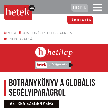
Profil
Támogatás
#
#
META
MESTERSÉGES INTELLIGENCIA
#
ENERGIAVÁLSÁG
hetilap
Botránykönyv a globális
segélyiparágról
VÉTKES SZEGÉNYSÉG