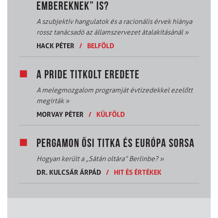
EMBEREKNEK” IS?
A szubjektív hangulatok és a racionális érvek hiánya
rossz tanácsadó az államszervezet átalakításánál
»
HACK PÉTER
/
BELFÖLD
A PRIDE TITKOLT EREDETE
A melegmozgalom programját évtizedekkel ezelőtt
megírták
»
MORVAY PÉTER
/
KÜLFÖLD
PERGAMON ŐSI TITKA ÉS EURÓPA SORSA
Hogyan került a „Sátán oltára” Berlinbe?
»
DR. KULCSÁR ÁRPÁD
/
HIT ÉS ÉRTÉKEK