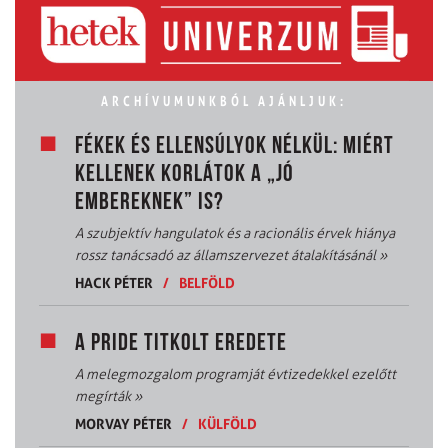
ARCHÍVUMUNKBÓL AJÁNLJUK:
FÉKEK ÉS ELLENSÚLYOK NÉLKÜL: MIÉRT
KELLENEK KORLÁTOK A „JÓ
EMBEREKNEK” IS?
A szubjektív hangulatok és a racionális érvek hiánya
rossz tanácsadó az államszervezet átalakításánál
»
HACK PÉTER
/
BELFÖLD
A PRIDE TITKOLT EREDETE
A melegmozgalom programját évtizedekkel ezelőtt
megírták
»
MORVAY PÉTER
/
KÜLFÖLD