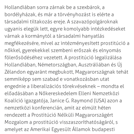
Hollandiában sorra zárnak be a szexbárok, a
bordélyházak, és már a törvényhozást is elérte a
társadalmi tiltakozás ereje. A szavazópolgároknak
ugyanis elegük lett, egyre komolyabb intézkedéseket
várnak a kormánytól a társadalmi hanyatlás
megfékezésére, mivel az intézményesített prostitúció a
nőkkel, gyerekekkel szembeni erőszak és elnyomás
fölerősödéséhez vezetett. A prostitúció legalizálása
Hollandiában, Németországban, Ausztráliában és Új
Zélandon egyaránt megbukott, Magyarországnak tehát
semmiképp sem szabad e vonatkozásban utat
engednie a liberalizációs törekvéseknek – mondta el
előadásában a Nőkereskedelem Elleni Nemzetközi
Koalíció igazgatója, Janice G. Raymond (USA) azon a
nemzetközi konferencián, amit az elmúlt héten
rendezett a Prostitúció Nélküli Magyarországért
Mozgalom a prostitúció visszaszoríthatóságáról, s
amelyet az Amerikai Egyesült Államok budapesti