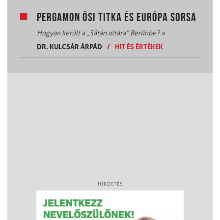
PERGAMON ŐSI TITKA ÉS EURÓPA SORSA
Hogyan került a „Sátán oltára” Berlinbe?
»
DR. KULCSÁR ÁRPÁD
/
HIT ÉS ÉRTÉKEK
HIRDETÉS