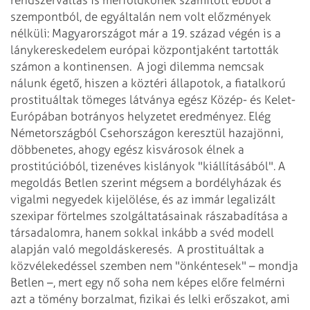
szempontból, de egyáltalán nem volt előzmények
nélküli: Magyarországot már a 19. század végén is a
lánykereskedelem európai központjaként tartották
számon a kontinensen.
A jogi dilemma nemcsak
nálunk égető, hiszen a köztéri állapotok, a fiatalkorú
prostituáltak tömeges látványa egész Közép- és Kelet-
Európában botrányos helyzetet eredményez. Elég
Németországból Csehországon keresztül hazajönni,
döbbenetes, ahogy egész kisvárosok élnek a
prostitúcióból, tizenéves kislányok "kiállításából". A
megoldás Betlen szerint mégsem a bordélyházak és
vigalmi negyedek kijelölése, és az immár legalizált
szexipar förtelmes szolgáltatásainak rászabadítása a
társadalomra, hanem sokkal inkább a svéd modell
alapján való megoldáskeresés.
A prostituáltak a
közvélekedéssel szemben nem "önkéntesek" – mondja
Betlen –, mert egy nő soha nem képes előre felmérni
azt a tömény borzalmat, fizikai és lelki erőszakot, ami