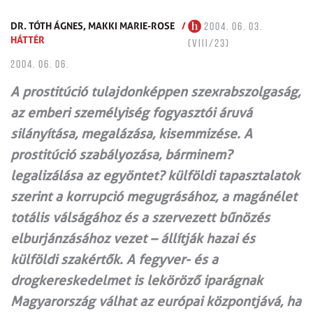
DR. TÓTH ÁGNES,
MAKKI MARIE-ROSE
/
2004. 06. 03.
HÁTTÉR
(VIII/23)
2004. 06. 06.
A prostitúció tulajdonképpen szexrabszolgaság,
az emberi személyiség fogyasztói áruvá
silányítása, megalázása, kisemmizése. A
prostitúció szabályozása, bárminem?
legalizálása az egyöntet? külföldi tapasztalatok
szerint a korrupció megugrásához, a magánélet
totális válságához és a szervezett bűnözés
elburjánzásához vezet – állítják hazai és
külföldi szakértők. A fegyver- és a
drogkereskedelmet is leköröző iparágnak
Magyarország válhat az európai központjává, ha