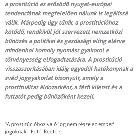
a prostitúció az erősödő nyugat-európai
tendenciának megfelelően nálunk is legálissá
válik. Márpedig úgy tűnik, a prostitúcióhoz
kötődő, rendkívül jól szervezett nemzetközi
bűnözés a politikai és gazdasági elitig elérve
mindenhol komoly nyomást gyakorol a
törvényesség elfogadtatására. A prostitúció
visszaszorításában idáig egyedül hatékonynak a
svéd joggyakorlat bizonyult, amely a
prostituáltat áldozatként, a férfi klienst és a
futtatót pedig bűnözőként kezeli.
"A prostitúcióhoz való jog nem része az emberi
jogoknak." Fotó: Reuters