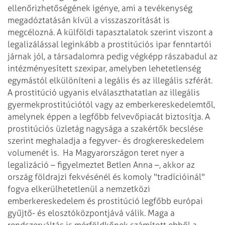
ellenőrizhetőségének igénye, ami a tevékenység
megadóztatásán kívül a visszaszorítását is
megcélozná. A külföldi tapasztalatok szerint viszont a
legalizálással leginkább a prostitúciós ipar fenntartói
járnak jól, a társadalomra pedig végképp rászabadul az
intézményesített szexipar, amelyben lehetetlenség
egymástól elkülöníteni a legális és az illegális szférát.
A prostitúció ugyanis elválaszthatatlan az illegális
gyermekprostitúciótól vagy az emberkereskedelemtől,
amelynek éppen a legfőbb felvevőpiacát biztosítja. A
prostitúciós üzletág nagysága a szakértők becslése
szerint meghaladja a fegyver- és drogkereskedelem
volumenét is.
Ha Magyarországon teret nyer a
legalizáció – figyelmeztet Betlen Anna –, akkor az
ország földrajzi fekvésénél és komoly "tradícióinál"
fogva elkerülhetetlenül a nemzetközi
emberkereskedelem és prostitúció legfőbb európai
gyűjtő- és elosztóközpontjává válik. Maga a
rendszerváltás is mérföldkőnek számított ebből a