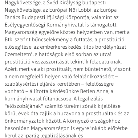
Nagykövetsége, a Svéd Királyság budapesti
Nagykövetsége, az Európai Női Lobbi, az Európa
Tanács Budapesti Ifjúsági Központja, valamint az
Esélyegyenlőségi Kormányhivatal is támogatott.
Magyarország egyelőre köztes helyzetben van, mert a
Btk. szerint bűncselekmény a futtatás, a prostitúció
elősegítése, az emberkereskedés, tilos bordélyházat
üzemeltetni, a hatóságok első sorban az utcai
prostitúció visszaszorítását tekintik feladatuknak.
Azért, mert valaki prostituált, nem büntethető, viszont
a nem megfelelő helyen való felajánlkozásáért –
szabálysértési eljárás keretében – felelősségre
vonható – állította kérdésünkre Betlen Anna, a
kormányhivatal főtanácsosa.
A legalizálás
"előszobájának" számító türelmi zónák kijelölése
körül évek óta zajlik a huzavona a prostituáltak és az
önkormányzatok között. A környező országokhoz
hasonlóan Magyarországon is egyre inkább előtérbe
kerül az iparág legalizálásának
és