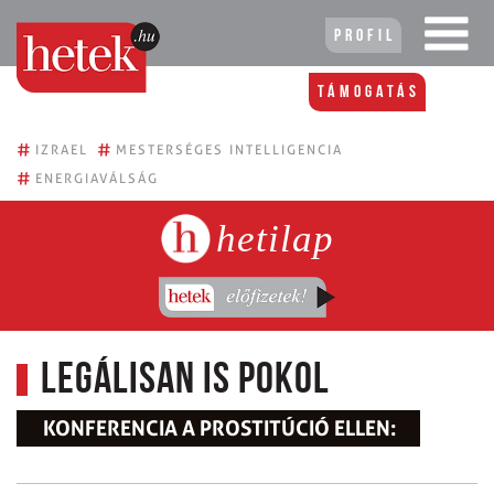
Profil
Támogatás
#
#
IZRAEL
MESTERSÉGES INTELLIGENCIA
#
ENERGIAVÁLSÁG
hetilap
Legálisan is pokol
KONFERENCIA A PROSTITÚCIÓ ELLEN: