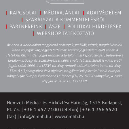
KAPCSOLAT
MÉDIAAJÁNLAT
ADATVÉDELEM
SZABÁLYZAT A KOMMENTELÉSRŐL
PARTNEREINK
ÁSZF
POLITIKAI HIRDETÉSEK
WEBSHOP TÁJÉKOZTATÓ
Az ezen a weboldalon megjelenő szövegek, grafikák, képek, hangfelvételek,
video anyagok vagy egyéb tartalmak szerzői jogvédelem alatt állnak. A
Hetek.hu Kft. minden jogot fenntart a tartalommal kapcsolatosan, beleértve a
tartalom szöveg- és adatbányászat céljára való felhasználását is – A szerzői
jogról szóló 1999. évi LXXVI. törvény rendelkezései értelmében a törvény
35/A. § (1) paragrafusa és a digitális szolgáltatások piacairól szóló európai
irányelv (Az Európai Parlament és a Tanács (EU) 2019/790 Irányelve) 4. cikke
alapján. © 2026 HETEK.HU Kft.
Nemzeti Média - és Hírközlési Hatóság, 1525 Budapest,
Pf. 75. | +36 1 457 7100 (telefon) | +36 1 356 5520
(fax) |
info@nmhh.hu
| www.nmhh.hu