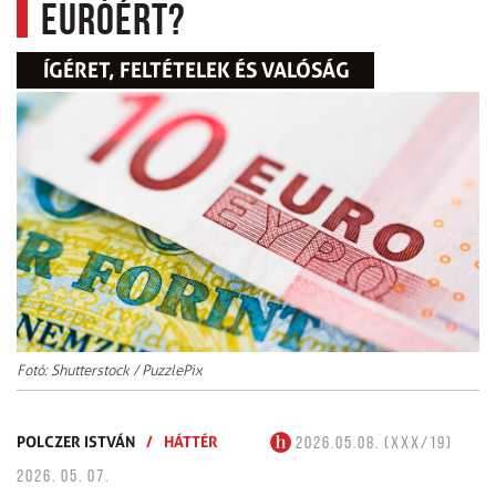
euróért?
ÍGÉRET, FELTÉTELEK ÉS VALÓSÁG
Fotó: Shutterstock / PuzzlePix
POLCZER ISTVÁN
/
HÁTTÉR
2026.05.08. (XXX/19)
2026. 05. 07.