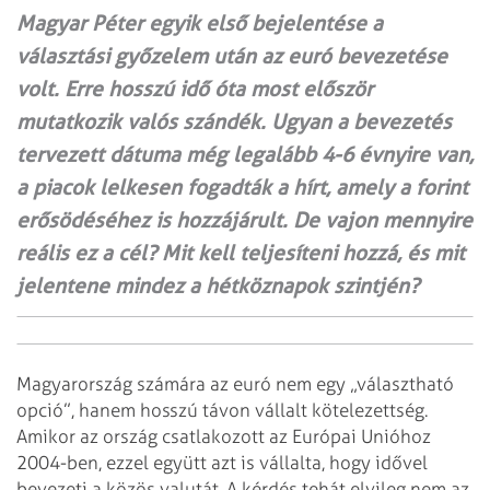
Magyar Péter egyik első bejelentése a
választási győzelem után az euró bevezetése
volt. Erre hosszú idő óta most először
mutatkozik valós szándék. Ugyan a bevezetés
tervezett dátuma még legalább 4-6 évnyire van,
a piacok lelkesen fogadták a hírt, amely a forint
erősödéséhez is hozzájárult. De vajon mennyire
reális ez a cél? Mit kell teljesíteni hozzá, és mit
jelentene mindez a hétköznapok szintjén?
Magyarország számára az euró nem egy „választható
opció”, hanem hosszú távon vállalt kötelezettség.
Amikor az ország csatlakozott az Európai Unióhoz
2004-ben, ezzel együtt azt is vállalta, hogy idővel
bevezeti a közös valutát. A kérdés tehát elvileg nem az,