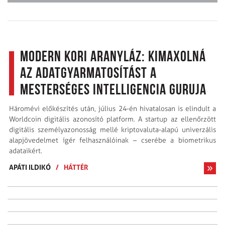
Modern kori aranyláz: kimaxolná
az adatgyarmatosítást a
mesterséges intelligencia guruja
Háromévi előkészítés után, július 24-én hivatalosan is elindult a
Worldcoin digitális azonosító platform. A startup az ellenőrzött
digitális személyazonosság mellé kriptovaluta-alapú univerzális
alapjövedelmet ígér felhasználóinak – cserébe a biometrikus
adataikért.
APÁTI ILDIKÓ
/
HÁTTÉR