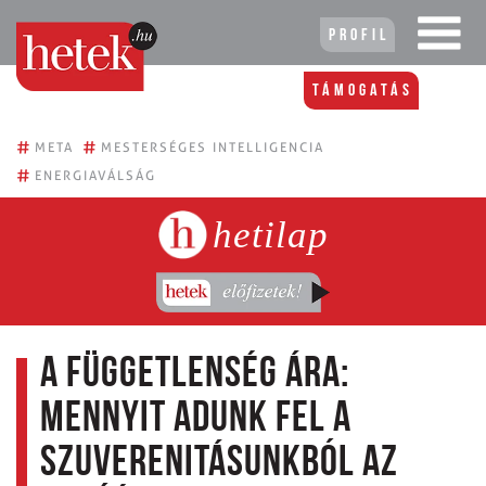
Profil
Támogatás
#
#
META
MESTERSÉGES INTELLIGENCIA
#
ENERGIAVÁLSÁG
hetilap
A függetlenség ára:
Mennyit adunk fel a
szuverenitásunkból az