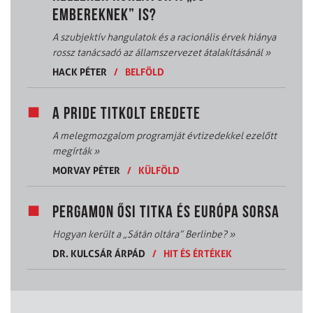
EMBEREKNEK” IS?
A szubjektív hangulatok és a racionális érvek hiánya
rossz tanácsadó az államszervezet átalakításánál
»
HACK PÉTER
/
BELFÖLD
A PRIDE TITKOLT EREDETE
A melegmozgalom programját évtizedekkel ezelőtt
megírták
»
MORVAY PÉTER
/
KÜLFÖLD
PERGAMON ŐSI TITKA ÉS EURÓPA SORSA
Hogyan került a „Sátán oltára” Berlinbe?
»
DR. KULCSÁR ÁRPÁD
/
HIT ÉS ÉRTÉKEK