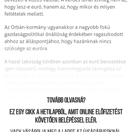
hogy lesz-e euró, hanem az, hogy mikor és milyen
feltételek mellett.
Az Orbán-kormány ugyanakkor a nagyobb fokú
gazdaságpolitikai önállóság érdekében ragaszkodott
ahhoz az álláspontjához, hogy hazánknak nincs
szüksége az euróra.
A hazai lakosság körében azonban az euró bevezetése
igen népszerű, mintegy háromnegyede támogatja az
eurózónához való csatlakozást. Bár a forint az utóbbi
időben sokat erősödött, a korábbi időszakok
leértékelődése ennyire lerombolta a hazai valutába
vetett bizalmat.
Tovább olvasná?
Ez egy cikk a hetilapból, amit online előfizetést
követően belépéssel elér.