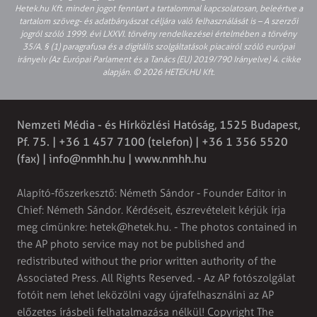
Hetek.hu Kft. minden jogot fenntart a tartalommal kapcsolatosan, beleértve a
tartalom szöveg- és adatbányászat céljára való felhasználását is – A szerzői
jogról szóló 1999. évi LXXVI. törvény rendelkezései értelmében a törvény
35/A. § (1) paragrafusa és a digitális szolgáltatások piacairól szóló európai
irányelv (Az Európai Parlament és a Tanács (EU) 2019/790 Irányelve) 4. cikke
alapján. © 2026 HETEK.HU Kft.
Nemzeti Média - és Hírközlési Hatóság, 1525 Budapest,
Pf. 75. | +36 1 457 7100 (telefon) | +36 1 356 5520
(fax) |
info@nmhh.hu
| www.nmhh.hu
Alapító-főszerkesztő: Németh Sándor - Founder Editor in
Chief: Németh Sándor. Kérdéseit, észrevételeit kérjük írja
meg címünkre:
hetek@hetek.hu
. - The photos contained in
the AP photo service may not be published and
redistributed without the prior written authority of the
Associated Press. All Rights Reserved. - Az AP fotószolgálat
fotóit nem lehet leközölni vagy újrafelhasználni az AP
előzetes írásbeli felhatalmazása nélkül! Copyright The