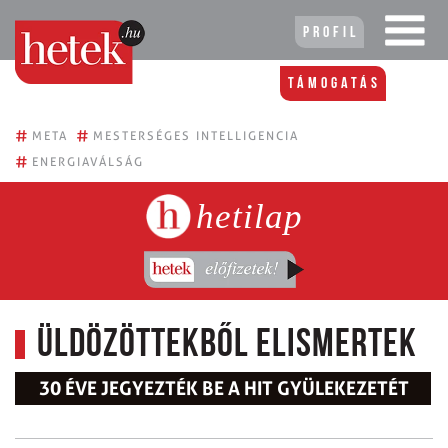
Profil
Támogatás
#
#
META
MESTERSÉGES INTELLIGENCIA
#
ENERGIAVÁLSÁG
hetilap
Üldözöttekből elismertek
30 ÉVE JEGYEZTÉK BE A HIT GYÜLEKEZETÉT