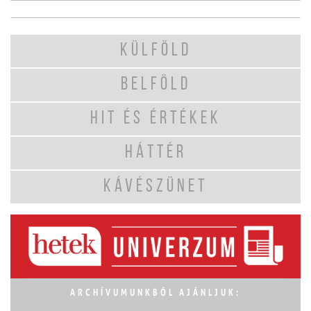
KÜLFÖLD
BELFÖLD
HIT ÉS ÉRTÉKEK
HÁTTÉR
KÁVÉSZÜNET
ARCHÍVUMUNKBÓL AJÁNLJUK: