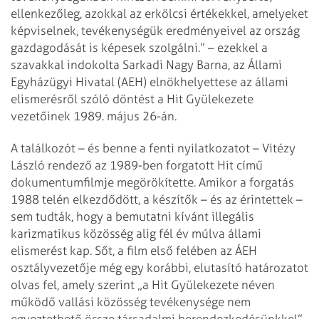
ellenkezőleg, azokkal az erkölcsi értékekkel, amelyeket
képviselnek, tevékenységük eredményeivel az ország
gazdagodását is képesek szolgálni.” – ezekkel a
szavakkal indokolta Sarkadi Nagy Barna, az Állami
Egyházügyi Hivatal (AEH) elnökhelyettese az állami
elismerésről szóló döntést a Hit Gyülekezete
vezetőinek 1989. május 26-án.
A találkozót – és benne a fenti nyilatkozatot – Vitézy
László rendező az 1989-ben forgatott Hit című
dokumentumfilmje megörökítette. Amikor a forgatás
1988 telén elkezdődött, a készítők – és az érintet­tek –
sem tudták, hogy a bemutatni kívánt illegális
karizmatikus közösség alig fél év múlva állami
elismerést kap. Sőt, a film első felében az ÁEH
osztályvezetője még egy korábbi, elutasító határozatot
olvas fel, amely szerint „a Hit Gyülekezete néven
működő vallási közösség tevékenysége nem
egyeztethető össze társadalmi berendezkedésünkkel”.