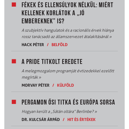
FÉKEK ÉS ELLENSÚLYOK NÉLKÜL: MIÉRT
KELLENEK KORLÁTOK A „JÓ
EMBEREKNEK” IS?
A szubjektív hangulatok és a racionális érvek hiánya
rossz tanácsadó az államszervezet átalakításánál
»
HACK PÉTER
/
BELFÖLD
A PRIDE TITKOLT EREDETE
A melegmozgalom programját évtizedekkel ezelőtt
megírták
»
MORVAY PÉTER
/
KÜLFÖLD
PERGAMON ŐSI TITKA ÉS EURÓPA SORSA
Hogyan került a „Sátán oltára” Berlinbe?
»
DR. KULCSÁR ÁRPÁD
/
HIT ÉS ÉRTÉKEK