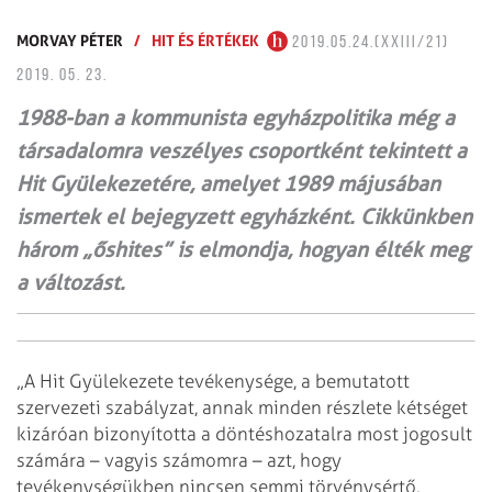
MORVAY PÉTER
/
HIT ÉS ÉRTÉKEK
2019.05.24.(XXIII/21)
2019. 05. 23.
1988-ban a kommunista egyházpolitika még a
társadalomra veszélyes csoportként tekintett a
Hit Gyülekezetére, amelyet 1989 májusában
ismertek el bejegyzett egyházként. Cikkünkben
három „őshites” is elmondja, hogyan élték meg
a változást.
„A Hit Gyülekezete tevékenysége, a bemutatott
szervezeti szabályzat, annak minden részlete kétséget
kizáróan bizonyította a döntéshozatalra most jogosult
számára – vagyis számomra – azt, hogy
tevékenységükben nincsen semmi törvénysértő,