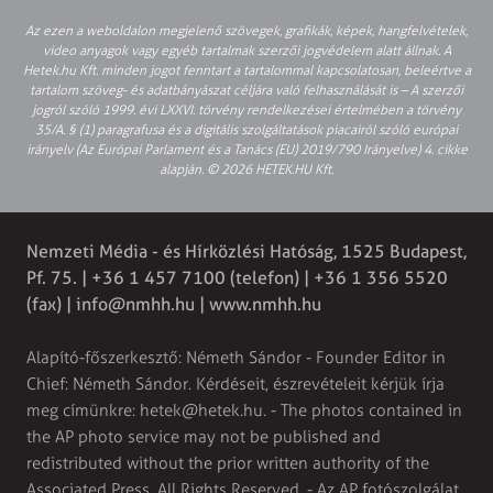
Az ezen a weboldalon megjelenő szövegek, grafikák, képek, hangfelvételek,
video anyagok vagy egyéb tartalmak szerzői jogvédelem alatt állnak. A
Hetek.hu Kft. minden jogot fenntart a tartalommal kapcsolatosan, beleértve a
tartalom szöveg- és adatbányászat céljára való felhasználását is – A szerzői
jogról szóló 1999. évi LXXVI. törvény rendelkezései értelmében a törvény
35/A. § (1) paragrafusa és a digitális szolgáltatások piacairól szóló európai
irányelv (Az Európai Parlament és a Tanács (EU) 2019/790 Irányelve) 4. cikke
alapján. © 2026 HETEK.HU Kft.
Nemzeti Média - és Hírközlési Hatóság, 1525 Budapest,
Pf. 75. | +36 1 457 7100 (telefon) | +36 1 356 5520
(fax) |
info@nmhh.hu
| www.nmhh.hu
Alapító-főszerkesztő: Németh Sándor - Founder Editor in
Chief: Németh Sándor. Kérdéseit, észrevételeit kérjük írja
meg címünkre:
hetek@hetek.hu
. - The photos contained in
the AP photo service may not be published and
redistributed without the prior written authority of the
Associated Press. All Rights Reserved. - Az AP fotószolgálat