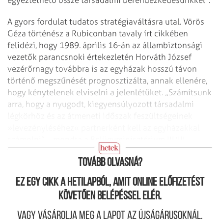
A gyors fordulat tudatos stratégiaváltásra utal. Vörös
Géza történész a Rubiconban tavaly írt cikkében
felidézi, hogy 1989. április 16-án az állambiztonsági
vezetők parancsnoki értekezletén Horváth József
vezérőrnagy továbbra is az egyházak hosszú távon
történő megszűnését prognosztizálta, annak ellenére,
hogy kénytelenek elviselni a jelenlétüket. „Számítsunk
arra, hogy a nyugodt, kiegyensúlyozott társadalmi
légkörhöz és az átmeneti időszak feszültségeinek
»levezényléséhez« partnerként kell az egyházakkal
számolni” – mondta a Belügyminisztérium III/III
csoportfőnökség vezetője.
Tovább olvasná?
Ez egy cikk a hetilapból, amit online előfizetést
követően belépéssel elér.
Vagy vásárolja meg a lapot az újságárusoknál.