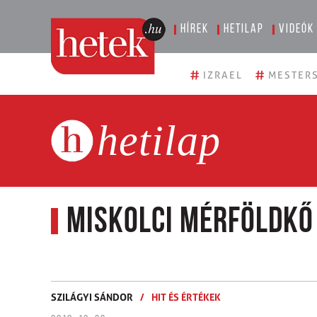
Hírek
Hetilap
Videók
#
#
IZRAEL
MESTERS
hetilap
Miskolci mérföldkő
SZILÁGYI SÁNDOR
/
HIT ÉS ÉRTÉKEK