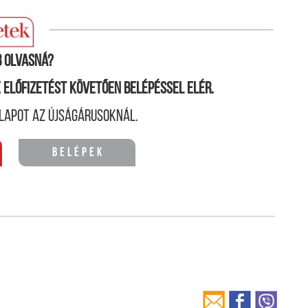
kezete arculatához illő komplex épületet
 olvasná?
ne előfizetést követően belépéssel elér.
lapot az újságárusoknál.
Belépek