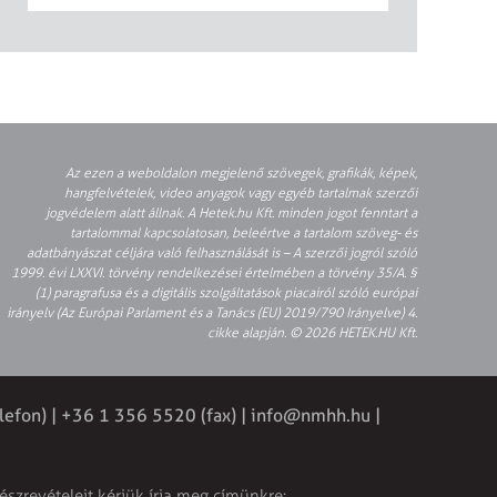
Az ezen a weboldalon megjelenő szövegek, grafikák, képek,
hangfelvételek, video anyagok vagy egyéb tartalmak szerzői
jogvédelem alatt állnak. A Hetek.hu Kft. minden jogot fenntart a
tartalommal kapcsolatosan, beleértve a tartalom szöveg- és
adatbányászat céljára való felhasználását is – A szerzői jogról szóló
1999. évi LXXVI. törvény rendelkezései értelmében a törvény 35/A. §
(1) paragrafusa és a digitális szolgáltatások piacairól szóló európai
irányelv (Az Európai Parlament és a Tanács (EU) 2019/790 Irányelve) 4.
cikke alapján. © 2026 HETEK.HU Kft.
lefon) | +36 1 356 5520 (fax) |
info@nmhh.hu
|
észrevételeit kérjük írja meg címünkre: