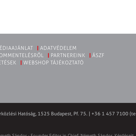
ÉDIAAJÁNLAT
ADATVÉDELEM
KOMMENTELÉSRŐL
PARTNEREINK
ÁSZF
ETÉSEK
WEBSHOP TÁJÉKOZTATÓ
rközlési Hatóság, 1525 Budapest, Pf. 75. | +36 1 457 7100 (te
émeth Sándor - Founder Editor in Chief: Németh Sándor. Kérdéseit, 