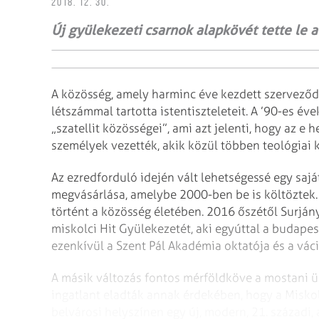
2018. 12. 30.
Új gyülekezeti csarnok alapkövét tette le a
A közösség, amely harminc éve kezdett szerveződn
létszámmal tartotta istentiszteleteit. A ’90-es 
„szatellit közösségei”, ami azt jelenti, hogy az 
személyek vezették, akik közül többen teológiai 
Az ezredforduló idején vált lehetségessé egy saját
megvásárlása, amelybe 2000-ben be is költöztek. 
történt a közösség életében. 2016 őszétől Surján
miskolci Hit Gyülekezetét, aki egyúttal a budapest
ezenkívül a Szent Pál Akadémia oktatója és a váci
A másik változás fontos mérföldköve a mostani ü
ingatlant eladták annak érdekében, hogy a Misk
belvárosi helyszínen egy új, modern, 21. századi