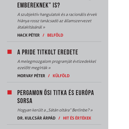
EMBEREKNEK” IS?
A szubjektív hangulatok és a racionális érvek
hiánya rossz tanácsadó az államszervezet
átalakításánál
»
HACK PÉTER
/
BELFÖLD
A PRIDE TITKOLT EREDETE
A melegmozgalom programját évtizedekkel
ezelőtt megírták
»
MORVAY PÉTER
/
KÜLFÖLD
PERGAMON ŐSI TITKA ÉS EURÓPA
SORSA
Hogyan került a „Sátán oltára” Berlinbe?
»
DR. KULCSÁR ÁRPÁD
/
HIT ÉS ÉRTÉKEK