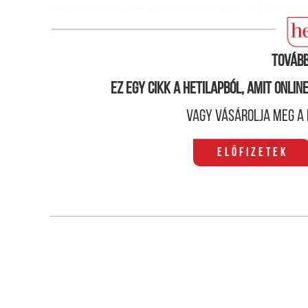
s megjelenésében mind a város, mind a Hit Gyüle
építhessenek.
Tovább
Ez egy cikk a hetilapból, amit onli
Vagy vásárolja meg a 
Előfizetek