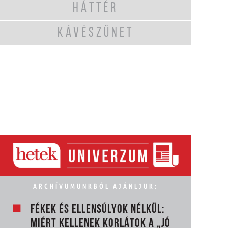
HÁTTÉR
KÁVÉSZÜNET
ARCHÍVUMUNKBÓL AJÁNLJUK:
FÉKEK ÉS ELLENSÚLYOK NÉLKÜL:
MIÉRT KELLENEK KORLÁTOK A „JÓ