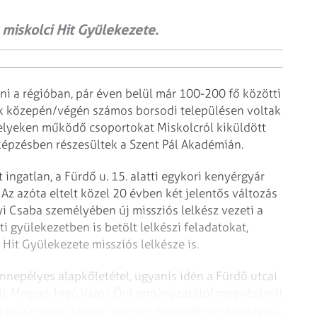
 miskolci Hit Gyülekezete.
i a régióban, pár éven belül már 100-200 fő közötti
évek közepén/végén számos borsodi településen voltak
e helyeken működő csoportokat Miskolcról kiküldött
képzésben részesültek a Szent Pál Akadémián.
 ingatlan, a Fürdő u. 15. alatti egykori kenyérgyár
Az azóta eltelt közel 20 évben két jelentős változás
yi Csaba személyében új missziós lelkész vezeti a
i gyülekezetben is betölt lelkészi feladatokat,
 Hit Gyülekezete missziós lelkésze is.
nnepélyes alapkőletétel, ugyanis idén a Fürdő utcai
olc Megyei Jogú Város Önkormányzatától megvásárolt
, a gyülekezet minden igényét maximálisan kiszolgáló,