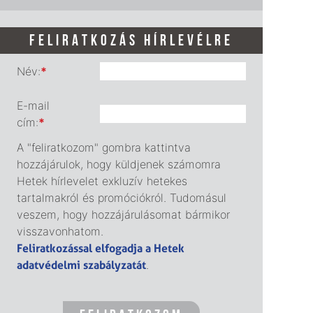
FELIRATKOZÁS HÍRLEVÉLRE
Név:
*
E-mail
cím:
*
A "feliratkozom" gombra kattintva
hozzájárulok, hogy küldjenek számomra
Hetek hírlevelet exkluzív hetekes
tartalmakról és promóciókról. Tudomásul
veszem, hogy hozzájárulásomat bármikor
visszavonhatom.
Feliratkozással elfogadja a Hetek
adatvédelmi szabályzatát
.