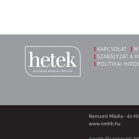
KAPCSOLAT
M
SZABÁLYZAT A 
POLITIKAI HIRD
Nemzeti Média - és Hí
www.nmhh.hu
Alapító-főszerkesztő: N