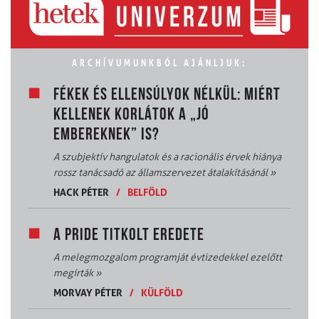
ARCHÍVUMUNKBÓL AJÁNLJUK:
FÉKEK ÉS ELLENSÚLYOK NÉLKÜL: MIÉRT
KELLENEK KORLÁTOK A „JÓ
EMBEREKNEK” IS?
A szubjektív hangulatok és a racionális érvek hiánya
rossz tanácsadó az államszervezet átalakításánál
»
HACK PÉTER
/
BELFÖLD
A PRIDE TITKOLT EREDETE
A melegmozgalom programját évtizedekkel ezelőtt
megírták
»
MORVAY PÉTER
/
KÜLFÖLD