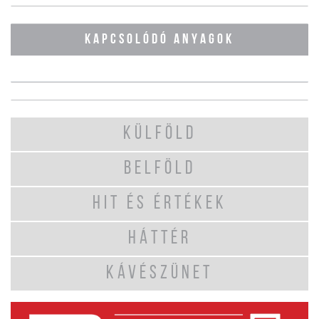
KAPCSOLÓDÓ ANYAGOK
KÜLFÖLD
BELFÖLD
HIT ÉS ÉRTÉKEK
HÁTTÉR
KÁVÉSZÜNET