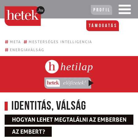
Profil
Támogatás
#
#
META
MESTERSÉGES INTELLIGENCIA
#
ENERGIAVÁLSÁG
hetilap
Identitás, válság
HOGYAN LEHET MEGTALÁLNI AZ EMBERBEN
AZ EMBERT?