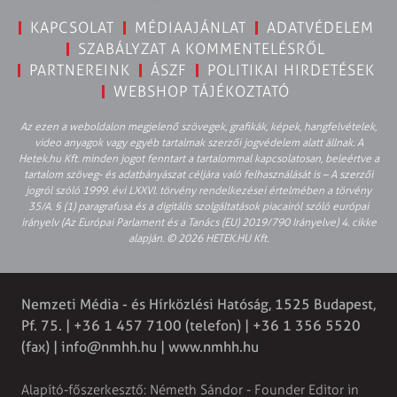
KAPCSOLAT
MÉDIAAJÁNLAT
ADATVÉDELEM
SZABÁLYZAT A KOMMENTELÉSRŐL
PARTNEREINK
ÁSZF
POLITIKAI HIRDETÉSEK
WEBSHOP TÁJÉKOZTATÓ
Az ezen a weboldalon megjelenő szövegek, grafikák, képek, hangfelvételek,
video anyagok vagy egyéb tartalmak szerzői jogvédelem alatt állnak. A
Hetek.hu Kft. minden jogot fenntart a tartalommal kapcsolatosan, beleértve a
tartalom szöveg- és adatbányászat céljára való felhasználását is – A szerzői
jogról szóló 1999. évi LXXVI. törvény rendelkezései értelmében a törvény
35/A. § (1) paragrafusa és a digitális szolgáltatások piacairól szóló európai
irányelv (Az Európai Parlament és a Tanács (EU) 2019/790 Irányelve) 4. cikke
alapján. © 2026 HETEK.HU Kft.
Nemzeti Média - és Hírközlési Hatóság, 1525 Budapest,
Pf. 75. | +36 1 457 7100 (telefon) | +36 1 356 5520
(fax) |
info@nmhh.hu
| www.nmhh.hu
Alapító-főszerkesztő: Németh Sándor - Founder Editor in