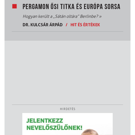
PERGAMON ŐSI TITKA ÉS EURÓPA SORSA
Hogyan került a „Sátán oltára” Berlinbe?
»
DR. KULCSÁR ÁRPÁD
/
HIT ÉS ÉRTÉKEK
HIRDETÉS