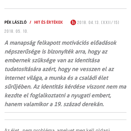
PÉK LÁSZLÓ
/
HIT ÉS ÉRTÉKEK
2018. 04.13. (XXII/15)
2018. 05. 10.
A manapság felkapott motivációs előadások
népszerűsége is bizonyíték arra, hogy az
embernek szüksége van az identitása
tudatosítására azért, hogy ne vesszen el az
internet világa, a munka és a családi élet
sűrűjében. Az identitás kérdése viszont nem ma
kezdte el foglalkoztatni a nyugati embert,
hanem valamikor a 19. század derekán.
Az élet „nem probléma, amelyet meg kell oldani,