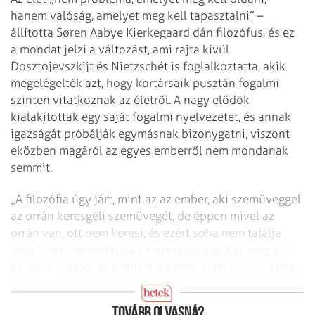
hanem valóság, amelyet meg kell tapasztalni” –
állította Søren Aabye Kierkegaard dán filozófus, és ez
a mondat jelzi a változást, ami rajta kívül
Dosztojevszkijt és Nietzschét is foglalkoztatta, akik
megelégelték azt, hogy kortársaik pusztán fogalmi
szinten vitatkoznak az életről. A nagy elődök
kialakítottak egy saját fogalmi nyelvezetet, és annak
igazságát próbálják egymásnak bizonygatni, viszont
eközben magáról az egyes emberről nem mondanak
semmit.
„A filozófia úgy járt, mint az az ember, aki szemüveggel
az orrán keresgéli szemüvegét, de éppen mivel az
orrán van, ott nem keresi, és ezért soha nem találja
meg.” – írta önkritikusan Kierkegaard az Egy még élő
ember írásaiból az irónia fogalmáról című könyvében.
„A filozófia megszüntetése”
Tovább olvasná?