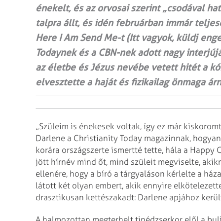
énekelt, és az orvosai szerint „csodával ha
talpra állt, és idén februárban immár telj
Here I Am Send Me-t (Itt vagyok, küldj enge
Todaynek és a CBN-nek adott nagy interjúj
az életbe és Jézus nevébe vetett hitét a k
elvesztette a haját és fizikailag önmaga ár
„Szüleim is énekesek voltak, így ez már kiskoromt
Darlene a Christianity Today magazinnak, hogyan i
korára országszerte ismertté tette, hála a Happy
jött hírnév mind őt, mind szüleit megviselte, ak
ellenére, hogy a bíró a tárgyaláson kérlelte a h
látott két olyan embert, akik ennyire elkötelezett
drasztikusan kettészakadt: Darlene apjához került
A halmozottan megterhelt tinédzserkor elől a bul