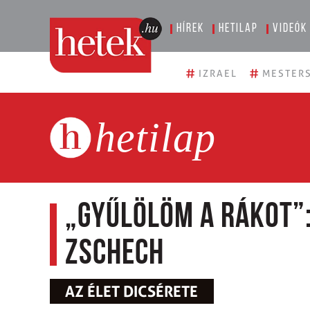
Hírek
Hetilap
Videók
#
#
IZRAEL
MESTERS
hetilap
„Gyűlölöm a rákot”:
Zschech
AZ ÉLET DICSÉRETE