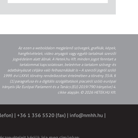
Az ezen a weboldalon megjelenő szövegek, grafikák, képek,
hangfelvételek, video anyagok vagy egyéb tartalmak szerzői
jogvédelem alatt állnak. A Hetek.hu Kft. minden jogot fenntart a
tartalommal kapcsolatosan, beleértve a tartalom szöveg- és
adatbányászat céljára való felhasználását is – A szerzői jogról szóló
1999. évi LXXVI. törvény rendelkezései értelmében a törvény 35/A. §
(1) paragrafusa és a digitális szolgáltatások piacairól szóló európai
irányelv (Az Európai Parlament és a Tanács (EU) 2019/790 Irányelve) 4.
cikke alapján. © 2026 HETEK.HU Kft.
lefon) | +36 1 356 5520 (fax) |
info@nmhh.hu
|
észrevételeit kérjük írja meg címünkre: