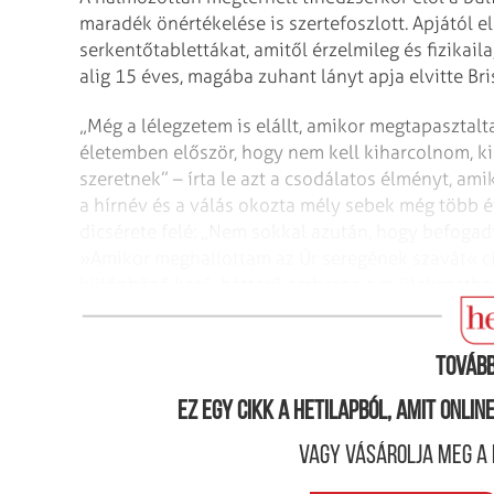
maradék önértékelése is szertefoszlott. Apjától 
serkentőtablettákat, amitől érzelmileg és fizikaila
alig 15 éves, magába zuhant lányt apja elvitte B
„Még a lélegzetem is elállt, amikor megtapasztalt
életemben először, hogy nem kell kiharcolnom, 
szeretnek” – írta le azt a csodálatos élményt, ami
a hírnév és a válás okozta mély sebek még több é
dicsérete felé: „Nem sokkal azután, hogy befogad
»Amikor meghallottam az Úr seregének szavát« c
különböző korú, hátterű emberen a gyülekezetben,
képet kaptam arról, mekkora erő van a közösségi 
Tovább
Ez egy cikk a hetilapból, amit onli
Vagy vásárolja meg a 