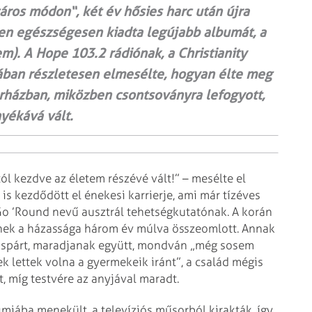
táros módon“, két év hősies harc után újra
esen egészségesen kiadta legújabb albumát, a
m). A Hope 103.2 rádiónak, a Christianity
ában részletesen elmesélte, hogyan élte meg
órházban, miközben csontsoványra lefogyott,
nyékává vált.
ól kezdve az életem részévé vált!” – mesélte el
s kezdődött el énekesi karrierje, ami már tízéves
 Go ’Round nevű ausztrál tehetségkutatónak. A korán
iknek a házassága három év múlva összeomlott. Annak
ázaspárt, maradjanak együtt, mondván „még sosem
ek lettek volna a gyermekeik iránt”, a család mégis
, míg testvére az anyjával maradt.
imiába menekült, a televíziós műsorból kirakták, így