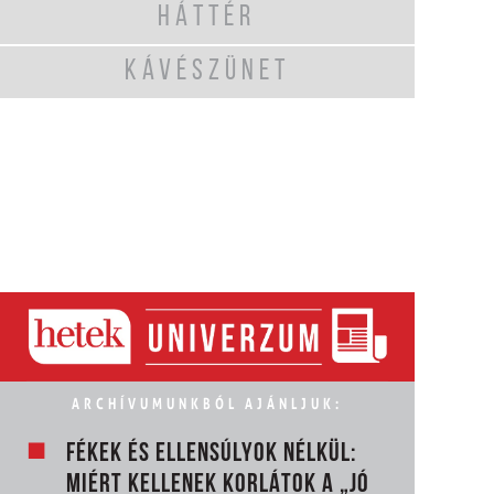
HÁTTÉR
KÁVÉSZÜNET
ARCHÍVUMUNKBÓL AJÁNLJUK:
FÉKEK ÉS ELLENSÚLYOK NÉLKÜL:
MIÉRT KELLENEK KORLÁTOK A „JÓ