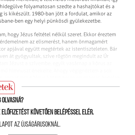
elhidegülve folyamatosan szedte a hashajtókat és a
g is kikészült. 1980-ban jött a fordulat, amikor az
risbane-ben egy helyi pünkösdi gyülekezetbe.
am, hogy Jézus feltétel nélkül szeret. Ekkor éreztem
kiérdemelnem az elismerést, hanem önmagamért
kor apjával együtt megtértek az istentiszteleten. Bár
ven át gyógyultak, szíve rögtön megindult az Úr
tam Jézust a szívembe, egyik vasárnap a kórus az
ímű himnuszt énekelte. Ahogy végignéztem a sok
 akiket mind Jézus kötött össze egymással, hirtelen
dicséretben.”
 olvasná?
ne előfizetést követően belépéssel elér.
lapot az újságárusoknál.