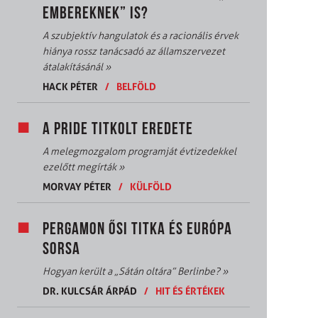
EMBEREKNEK” IS?
A szubjektív hangulatok és a racionális érvek
hiánya rossz tanácsadó az államszervezet
átalakításánál
»
HACK PÉTER
/
BELFÖLD
A PRIDE TITKOLT EREDETE
A melegmozgalom programját évtizedekkel
ezelőtt megírták
»
MORVAY PÉTER
/
KÜLFÖLD
PERGAMON ŐSI TITKA ÉS EURÓPA
SORSA
Hogyan került a „Sátán oltára” Berlinbe?
»
DR. KULCSÁR ÁRPÁD
/
HIT ÉS ÉRTÉKEK