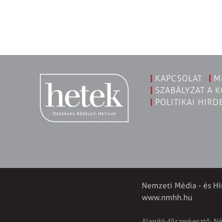
KAPCSOLAT
M
SZABÁLYZAT A 
POLITIKAI HIRD
Nemzeti Média - és Hí
www.nmhh.hu
Alapító-főszerkesztő: N