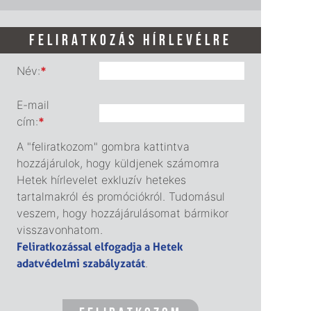
FELIRATKOZÁS HÍRLEVÉLRE
Név:
*
E-mail
cím:
*
A "feliratkozom" gombra kattintva
hozzájárulok, hogy küldjenek számomra
Hetek hírlevelet exkluzív hetekes
tartalmakról és promóciókról. Tudomásul
veszem, hogy hozzájárulásomat bármikor
visszavonhatom.
Feliratkozással elfogadja a Hetek
adatvédelmi szabályzatát
.