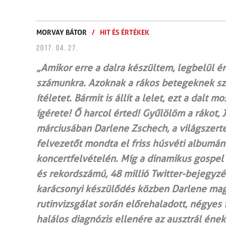
MORVAY BÁTOR
/
HIT ÉS ÉRTÉKEK
2017. 04. 27.
„Amikor erre a dalra készültem, legbelül 
számunkra. Azoknak a rákos betegeknek szó
ítéletet. Bármit is állít a lelet, ezt a dalt
ígérete! Ő harcol érted! Gyűlölöm a rákot
márciusában Darlene Zschech, a világszerte
felvezetőt mondta el friss húsvéti albumán
koncertfelvételén. Míg a dinamikus gospel 
és rekordszámú, 48 millió Twitter-bejegyz
karácsonyi készülődés közben Darlene maga
rutinvizsgálat során előrehaladott, négyes
halálos diagnózis ellenére az ausztrál ének