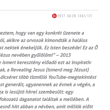
2017. 04.28. (XXI/17)
éreztem, hogy van egy konkrét üzenete a
l, akikre az orvosok kimondták a halálos
 most nektek énekeljük. Ez Isten beszéde! Ez az Ő
, Jézus nevében gyűlölöm!“ – 2013
 ismert keresztény előadó ezt az inspiratív
ak, a Revealing Jesus (Ismerd meg Jézust)
dicséret több tízmillió YouTube-megtekintést
ést generált, ugyanennek az évnek a végén, a
 is lesújtó hírrel szembesült: egy
 fokozatú daganatot találtak a mellében. A
esnő hitt abban a névben, amit milliók előtt