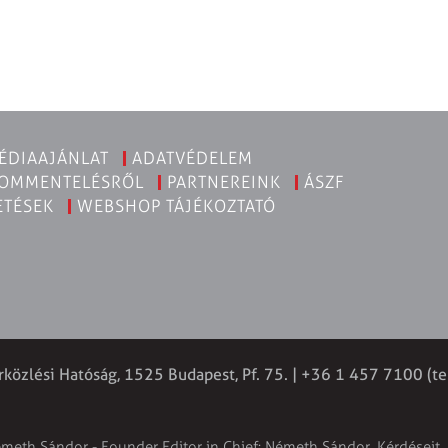
ÉDIAAJÁNLAT
ADATVÉDELEM
KOMMENTELÉSRŐL
PARTNEREINK
ÁSZF
ETÉSEK
WEBSHOP TÁJÉKOZTATÓ
rközlési Hatóság, 1525 Budapest, Pf. 75. | +36 1 457 7100 (te
émeth Sándor - Founder Editor in Chief: Németh Sándor. Kérdéseit, 