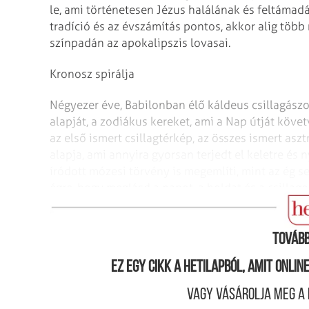
le, ami történetesen Jézus halálának és feltámad
tradíció és az évszámítás pontos, akkor alig több
színpadán az apokalipszis lovasai.
Kronosz spirálja
Négyezer éve, Babilonban élő káldeus csillagász
alapját, a zodiákus kereket, ami a Nap útját követv
az első ismert csillagtérkép, az összes ismert asztr
alapja, ami annyira gyorsan terjedt el keletre és 
író­dott mózesi törvény is megemlíti, mint az ég s
égre, hogy meglásd a napot, a holdat és a csilla
tántorodjál, és le ne borulj azok előtt, és ne tisz
Tovább
Ez egy cikk a hetilapból, amit onli
Vagy vásárolja meg a 