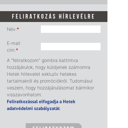
FELIRATKOZÁS HÍRLEVÉLRE
Név:
*
E-mail
cím:
*
A "feliratkozom" gombra kattintva
hozzájárulok, hogy küldjenek számomra
Hetek hírlevelet exkluzív hetekes
tartalmakról és promóciókról. Tudomásul
veszem, hogy hozzájárulásomat bármikor
visszavonhatom.
Feliratkozással elfogadja a Hetek
adatvédelmi szabályzatát
.