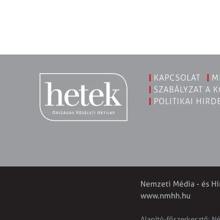
KAPCSOLAT
M
SZABÁLYZAT A 
POLITIKAI HIRD
Nemzeti Média - és Hí
www.nmhh.hu
Alapító-főszerkesztő: N