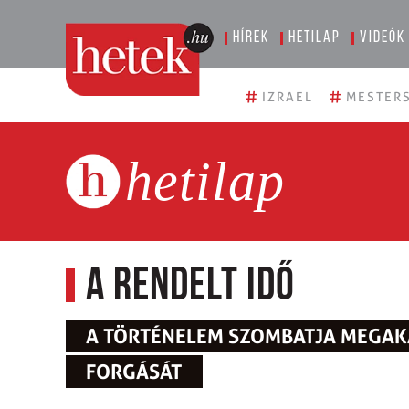
Hírek
Hetilap
Videók
#
#
IZRAEL
MESTERS
hetilap
A rendelt idő
A TÖRTÉNELEM SZOMBATJA MEGAKA
FORGÁSÁT