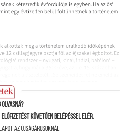
ásának kétezredik évfordulója is egyben. Ha az ősi
 mint egy évtizeden belül föltűnhetnek a történelem
ok alkották meg a történelem uralkodó időképének
e 12 csillagjegyre osztja föl az éjszakai égboltot. Ez
ológiai rendszer – nyugati, kínai, indiai, babiloni –
nyugatra, hogy már a 3500 éve, az i. e. 15. században
eregeinek a tiszteletét: „Se szemeidet fel ne emeld az
gokat, az égnek minden seregét, hogy meg ne
teljed azokat…” (5 Mózes 4:19)
 olvasná?
ne előfizetést követően belépéssel elér.
lapot az újságárusoknál.