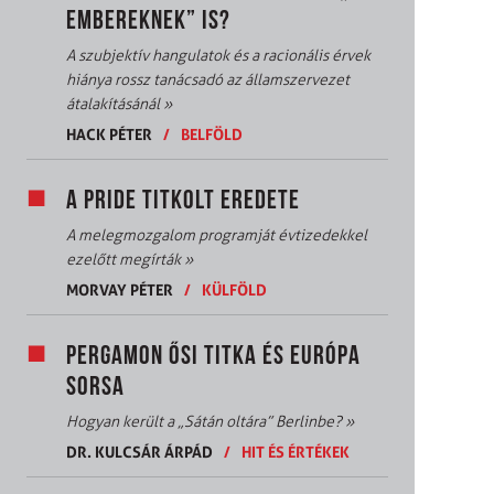
EMBEREKNEK” IS?
A szubjektív hangulatok és a racionális érvek
hiánya rossz tanácsadó az államszervezet
átalakításánál
»
HACK PÉTER
/
BELFÖLD
A PRIDE TITKOLT EREDETE
A melegmozgalom programját évtizedekkel
ezelőtt megírták
»
MORVAY PÉTER
/
KÜLFÖLD
PERGAMON ŐSI TITKA ÉS EURÓPA
SORSA
Hogyan került a „Sátán oltára” Berlinbe?
»
DR. KULCSÁR ÁRPÁD
/
HIT ÉS ÉRTÉKEK