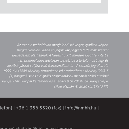
Az ezen a weboldalon megjelenő szövegek, grafikák, képek,
hangfelvételek, video anyagok vagy egyéb tartalmak szerzői
jogvédelem alatt állnak. A Hetek.hu Kft. minden jogot fenntart a
tartalommal kapcsolatosan, beleértve a tartalom szöveg- és
adatbányászat céljára való felhasználását is – A szerzői jogról szóló
1999. évi LXXVI. törvény rendelkezései értelmében a törvény 35/A. §
(1) paragrafusa és a digitális szolgáltatások piacairól szóló európai
irányelv (Az Európai Parlament és a Tanács (EU) 2019/790 Irányelve) 4.
cikke alapján. © 2026 HETEK.HU Kft.
lefon) | +36 1 356 5520 (fax) |
info@nmhh.hu
|
észrevételeit kérjük írja meg címünkre: