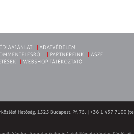
ÉDIAAJÁNLAT
ADATVÉDELEM
KOMMENTELÉSRŐL
PARTNEREINK
ÁSZF
ETÉSEK
WEBSHOP TÁJÉKOZTATÓ
rközlési Hatóság, 1525 Budapest, Pf. 75. | +36 1 457 7100 (te
émeth Sándor - Founder Editor in Chief: Németh Sándor. Kérdéseit, 