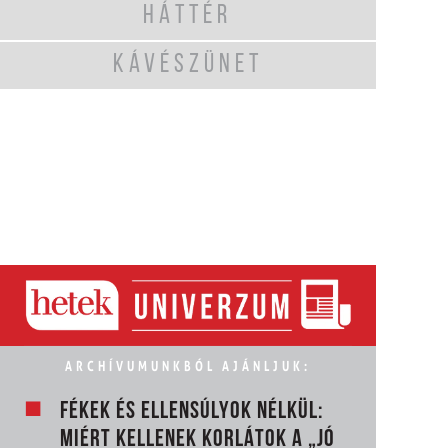
HÁTTÉR
KÁVÉSZÜNET
ARCHÍVUMUNKBÓL AJÁNLJUK:
FÉKEK ÉS ELLENSÚLYOK NÉLKÜL:
MIÉRT KELLENEK KORLÁTOK A „JÓ