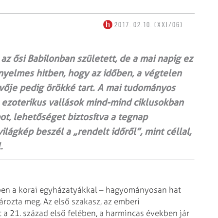
2017. 02.10. (XXI/06)
az ősi Babilonban született, de a mai napig ez
nyelmes hitben, hogy az időben, a végtelen
övője pedig örökké tart. A mai tudományos
és ezoterikus vallások mind-mind ciklusokban
pot, lehetőséget biztosítva a tegnap
lágkép beszél a „rendelt időről”, mint céllal,
.
sben a korai egyházatyákkal – hagyományosan hat
rozta meg. Az első szakasz, az emberi
t a 21. század első felében, a harmincas években jár