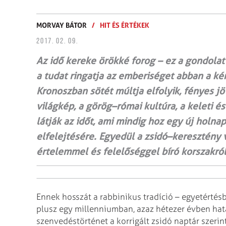
MORVAY BÁTOR
/
HIT ÉS ÉRTÉKEK
2017. 02. 09.
Az idő kereke örökké forog – ez a gondolat 
a tudat ringatja az emberiséget abban a ké
Kronoszban sötét múltja elfolyik, fényes j
világkép, a görög–római kultúra, a keleti 
látják az időt, ami mindig hoz egy új holna
elfelejtésére. Egyedül a zsidó–keresztény vi
értelemmel és fe­le­lőséggel bíró korszakról
Ennek hosszát a rabbinikus tradíció – egyetérté
plusz egy millenniumban, azaz hétezer évben hatá
szenvedéstörténet a korrigált zsidó naptár szerin