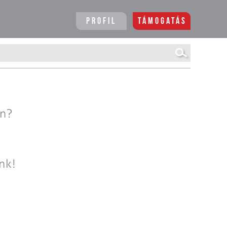
Profil
Támogatás
en?
nk!