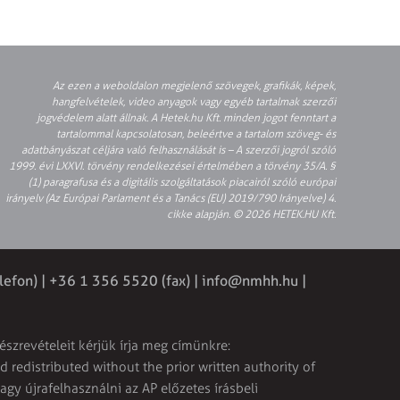
Az ezen a weboldalon megjelenő szövegek, grafikák, képek,
hangfelvételek, video anyagok vagy egyéb tartalmak szerzői
jogvédelem alatt állnak. A Hetek.hu Kft. minden jogot fenntart a
tartalommal kapcsolatosan, beleértve a tartalom szöveg- és
adatbányászat céljára való felhasználását is – A szerzői jogról szóló
1999. évi LXXVI. törvény rendelkezései értelmében a törvény 35/A. §
(1) paragrafusa és a digitális szolgáltatások piacairól szóló európai
irányelv (Az Európai Parlament és a Tanács (EU) 2019/790 Irányelve) 4.
cikke alapján. © 2026 HETEK.HU Kft.
lefon) | +36 1 356 5520 (fax) |
info@nmhh.hu
|
észrevételeit kérjük írja meg címünkre:
 redistributed without the prior written authority of
vagy újrafelhasználni az AP előzetes írásbeli