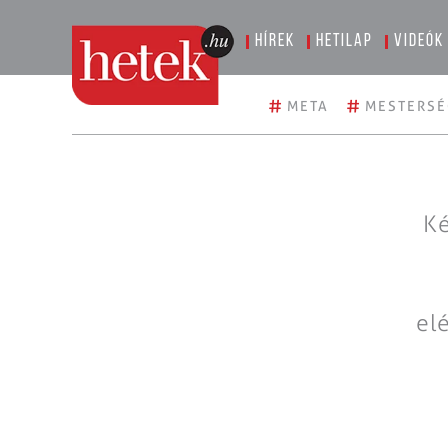
Hírek
Hetilap
Videók
#
#
META
MESTERSÉ
Ké
el