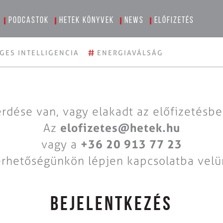
Podcastok
Hetek könyvek
News
Előfizetés
#
GES INTELLIGENCIA
ENERGIAVÁLSÁG
rdése van, vagy elakadt az előfizetésb
Az
elofizetes@hetek.hu
vagy a
+36 20 913 77 23
érhetőségünkön lépjen kapcsolatba velü
BEJELENTKEZÉS