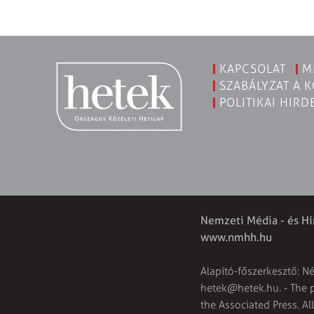
KAPCSOLAT
M
SZABÁLYZAT A 
POLITIKAI HIRD
Nemzeti Média - és Hí
www.nmhh.hu
Alapító-főszerkesztő: N
hetek@hetek.hu
. - The
the Associated Press. Al