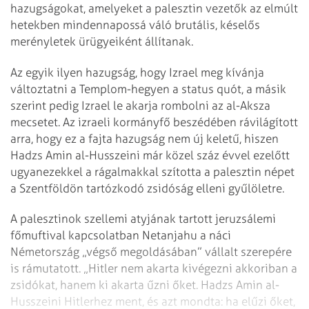
hazugságokat, amelyeket a palesztin vezetők az elmúlt
hetekben mindennapossá váló brutális, késelős
merényletek ürügyeiként állítanak.
Az egyik ilyen hazugság, hogy Izrael meg kívánja
változtatni a Templom-hegyen a status quót, a másik
szerint pedig Izrael le akarja rombolni az al-Aksza
mecsetet. Az izraeli kormányfő beszédében rávilágított
arra, hogy ez a fajta hazugság nem új keletű, hiszen
Hadzs Amin al-Hussze­i­ni már közel száz évvel ezelőtt
ugyanezekkel a rágalmakkal szította a palesztin né­pet
a Szentföldön tartózkodó zsidóság elleni gyűlöletre.
A palesztinok szellemi atyjának tartott jeruzsálemi
főmuftival kapcsolatban Netanjahu a náci
Németország „végső megoldásában” vállalt szerepére
is rámutatott. „Hitler nem akarta kivégezni akkoriban a
zsidókat, hanem ki akarta űzni őket. Hadzs Amin al-
Husszeini Hitlerhez ment, és azt mondta: ha elűzi őket,