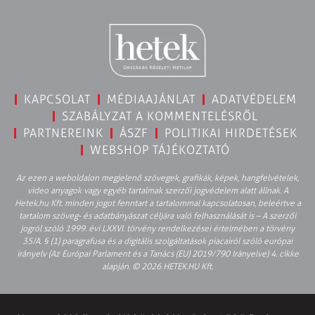
KAPCSOLAT
MÉDIAAJÁNLAT
ADATVÉDELEM
SZABÁLYZAT A KOMMENTELÉSRŐL
PARTNEREINK
ÁSZF
POLITIKAI HIRDETÉSEK
WEBSHOP TÁJÉKOZTATÓ
Az ezen a weboldalon megjelenő szövegek, grafikák, képek, hangfelvételek,
video anyagok vagy egyéb tartalmak szerzői jogvédelem alatt állnak. A
Hetek.hu Kft. minden jogot fenntart a tartalommal kapcsolatosan, beleértve a
tartalom szöveg- és adatbányászat céljára való felhasználását is – A szerzői
jogról szóló 1999. évi LXXVI. törvény rendelkezései értelmében a törvény
35/A. § (1) paragrafusa és a digitális szolgáltatások piacairól szóló európai
irányelv (Az Európai Parlament és a Tanács (EU) 2019/790 Irányelve) 4. cikke
alapján. © 2026 HETEK.HU Kft.