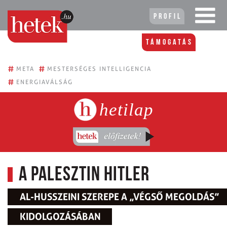
Profil
Támogatás
#
#
META
MESTERSÉGES INTELLIGENCIA
#
ENERGIAVÁLSÁG
hetilap
A palesztin Hitler
AL-HUSSZEINI SZEREPE A „VÉGSŐ MEGOLDÁS”
KIDOLGOZÁSÁBAN