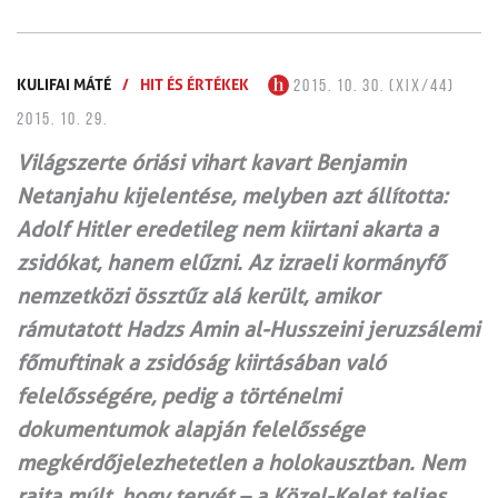
KULIFAI MÁTÉ
/
HIT ÉS ÉRTÉKEK
2015. 10. 30. (XIX/44)
2015. 10. 29.
Világszerte óriási vihart kavart Benjamin
Netanjahu kijelentése, melyben azt állította:
Adolf Hitler eredetileg nem kiirtani akarta a
zsidókat, hanem elűzni. Az izraeli kormányfő
nemzetközi össztűz alá került, amikor
rámutatott Hadzs Amin al-Husszeini jeruzsálemi
főmuftinak a zsidóság kiirtásában való
felelősségére, pedig a történelmi
dokumentumok alapján felelőssége
megkérdője­lezhetetlen a holokausztban. Nem
rajta múlt, hogy tervét – a Közel-Kelet teljes