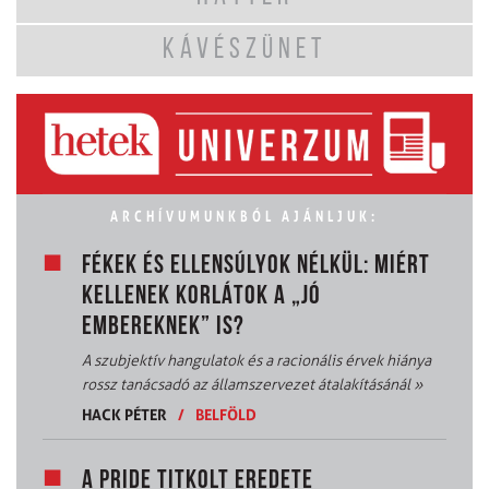
KÁVÉSZÜNET
ARCHÍVUMUNKBÓL AJÁNLJUK:
FÉKEK ÉS ELLENSÚLYOK NÉLKÜL: MIÉRT
KELLENEK KORLÁTOK A „JÓ
EMBEREKNEK” IS?
A szubjektív hangulatok és a racionális érvek hiánya
rossz tanácsadó az államszervezet átalakításánál
»
HACK PÉTER
/
BELFÖLD
A PRIDE TITKOLT EREDETE