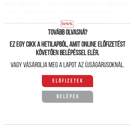
mind idejönnek. – Akkor mit tegyek velük? – kérdezte
Hitler. – Égesse el őket – mondta Hadzs Amin al-
Husszeini” – fogalmazott beszédében Benjamin
Netanjahu.
Tovább olvasná?
Ez egy cikk a hetilapból, amit online előfizetést
követően belépéssel elér.
Vagy vásárolja meg a lapot az újságárusoknál.
Előfizetek
Belépek