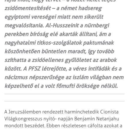
zsidómentesítését – a né­met hadsereg
egyiptomi vereségei miatt nem sikerült
megvalósítania. Al-Husszeinit a nürnbergi
perekben bíróság elé akarták állítani, ám a
nagyhatalmi titkos-szolgálatok paktumának
köszönhetően büntetlen maradt, így tovább
szíthatta a zsidóellenes gyűlöletet az arabok
között. A PFSZ létrejötte, a véres intifádák és a
nácizmus népszerűsége az iszlám világban nem
képzelhető el a volt főmufti öröksége nélkül.
A Jeruzsálemben rendezett harminchetedik Cionista
Világkongresszus nyitó- napján Benjamin Netanjahu
mondott beszédet. Ebben részletesen cáfolta azokat a