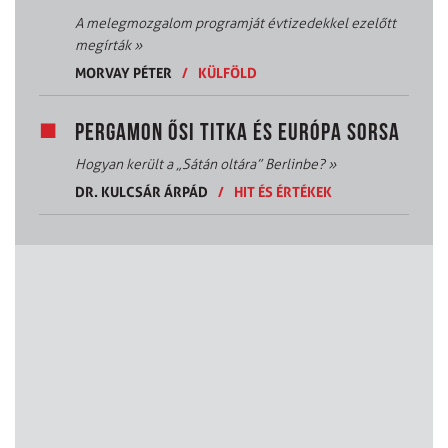
A melegmozgalom programját évtizedekkel ezelőtt
megírták
»
MORVAY PÉTER
/
KÜLFÖLD
PERGAMON ŐSI TITKA ÉS EURÓPA SORSA
Hogyan került a „Sátán oltára” Berlinbe?
»
DR. KULCSÁR ÁRPÁD
/
HIT ÉS ÉRTÉKEK