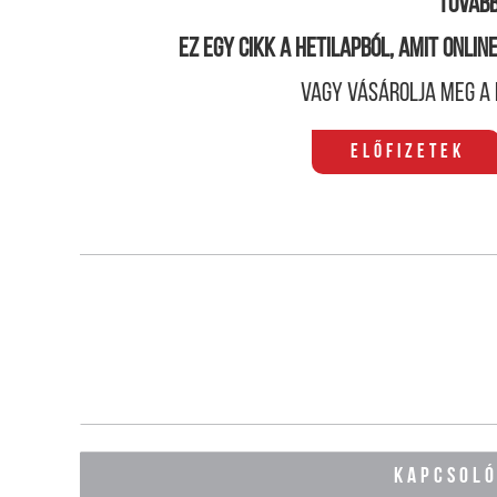
Tovább
Ez egy cikk a hetilapból, amit onli
Vagy vásárolja meg a 
Előfizetek
KAPCSOL