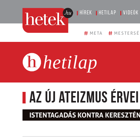
Hírek
Hetilap
Videók
#
#
META
MESTERSÉ
hetilap
Az új ateizmus érvei
ISTENTAGADÁS KONTRA KERESZTÉ