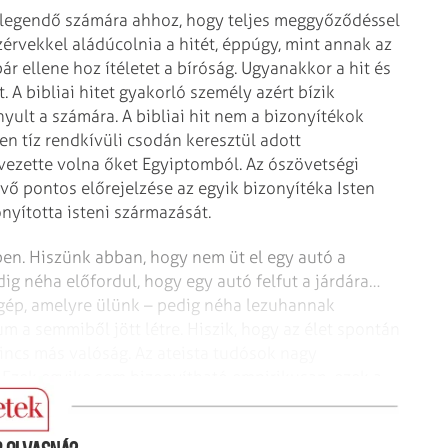
elegendő számára ahhoz, hogy teljes meggyőződéssel
érvekkel aládúcolnia a hitét, éppúgy, mint annak az
bár ellene hoz ítéletet a bíróság. Ugyanakkor a hit és
 A bibliai hitet gyakorló személy azért bízik
yult a számára. A bibliai hit nem a bizonyítékok
en tíz rendkívüli csodán keresztül adott
vezette volna őket Egyiptomból. Az ószövetségi
vő pontos előrejelzése az egyik bizonyítéka Isten
onyította isteni származását.
ben. Hiszünk abban, hogy nem üt el egy autó a
ig néha előfordul, hogy egy autó felfut a járdára…
gép, amelyre ülünk – pedig néha lezuhannak
m a semmiből jött létre. Hiszik, hogy az élet spontán
 nincs más valóság. Az ateista tudósok nagy
Ezek egyike sem bizonyítható empirikusan, ezek a