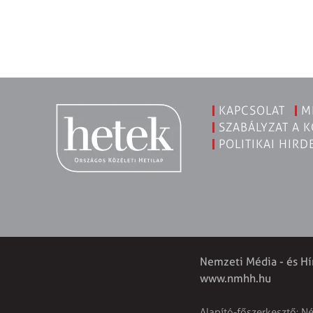
KAPCSOLAT
M
SZABÁLYZAT A 
POLITIKAI HIRD
Nemzeti Média - és Hí
www.nmhh.hu
Alapító-főszerkesztő: N