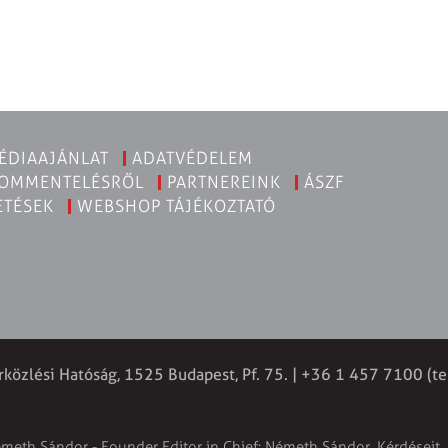
ÉDIAAJÁNLAT
ADATVÉDELEM
KOMMENTELÉSRŐL
PARTNEREINK
ÁSZF
ETÉSEK
WEBSHOP TÁJÉKOZTATÓ
rközlési Hatóság, 1525 Budapest, Pf. 75. | +36 1 457 7100 (te
émeth Sándor - Founder Editor in Chief: Németh Sándor. Kérdéseit, 