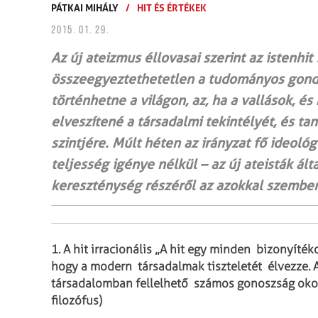
PÁTKAI MIHÁLY
/
HIT ÉS ÉRTÉKEK
2015. 01. 29.
Az új ateizmus éllovasai szerint az istenhit 
összeegyeztethetetlen a tudományos gondol
történhetne a világon, az, ha a vallások, 
elveszítené a társadalmi tekintélyét, és ta
szintjére. Múlt héten az irányzat fő ideoló
teljesség igénye nélkül – az új ateisták ál
kereszténység részéről az azokkal szembe
1.
A hit irracionális „A hit egy minden bizonyí
hogy a modern társadalmak tiszteletét élvezze.
társadalomban fellelhető számos gonoszság okoz
filozófus)