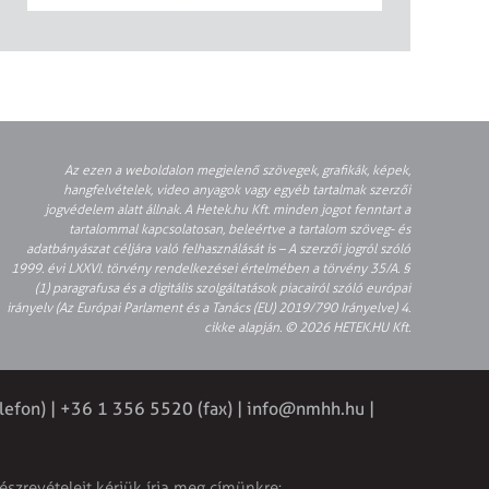
Az ezen a weboldalon megjelenő szövegek, grafikák, képek,
hangfelvételek, video anyagok vagy egyéb tartalmak szerzői
jogvédelem alatt állnak. A Hetek.hu Kft. minden jogot fenntart a
tartalommal kapcsolatosan, beleértve a tartalom szöveg- és
adatbányászat céljára való felhasználását is – A szerzői jogról szóló
1999. évi LXXVI. törvény rendelkezései értelmében a törvény 35/A. §
(1) paragrafusa és a digitális szolgáltatások piacairól szóló európai
irányelv (Az Európai Parlament és a Tanács (EU) 2019/790 Irányelve) 4.
cikke alapján. © 2026 HETEK.HU Kft.
lefon) | +36 1 356 5520 (fax) |
info@nmhh.hu
|
észrevételeit kérjük írja meg címünkre: