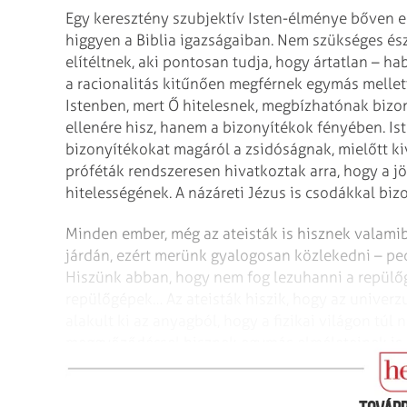
Egy keresztény szubjektív Isten-élménye bőven 
higgyen a Biblia igazságaiban. Nem szükséges ész
elítéltnek, aki pontosan tudja, hogy ártatlan – ha
a racionalitás kitűnően megférnek egymás mellett.
Istenben, mert Ő hitelesnek, megbízhatónak bizon
ellenére hisz, hanem a bizonyítékok fényében. Ist
bizonyítékokat magáról a zsidóságnak, mielőtt ki
próféták rendszeresen hivatkoztak arra, hogy a jö
hitelességének. A názáreti Jézus is csodákkal biz
Minden ember, még az ateisták is hisznek valami
járdán, ezért merünk gyalogosan közlekedni – ped
Hiszünk abban, hogy nem fog lezuhanni a repülő
repülőgépek… Az ateisták hiszik, hogy az univerzu
alakult ki az anyagból, hogy a fizikai világon túl
meggyőződéssel hisznek egymás elméleteinek is. 
hit tárgyát képező állítások.