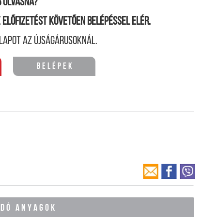
 olvasná?
ne előfizetést követően belépéssel elér.
lapot az újságárusoknál.
Belépek
ÓDÓ ANYAGOK