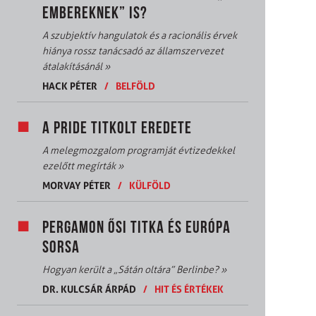
EMBEREKNEK” IS?
A szubjektív hangulatok és a racionális érvek
hiánya rossz tanácsadó az államszervezet
átalakításánál
»
HACK PÉTER
/
BELFÖLD
A PRIDE TITKOLT EREDETE
A melegmozgalom programját évtizedekkel
ezelőtt megírták
»
MORVAY PÉTER
/
KÜLFÖLD
PERGAMON ŐSI TITKA ÉS EURÓPA
SORSA
Hogyan került a „Sátán oltára” Berlinbe?
»
DR. KULCSÁR ÁRPÁD
/
HIT ÉS ÉRTÉKEK