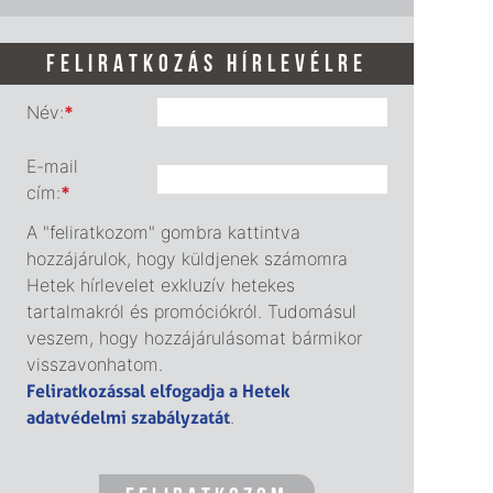
FELIRATKOZÁS HÍRLEVÉLRE
Név:
*
E-mail
cím:
*
A "feliratkozom" gombra kattintva
hozzájárulok, hogy küldjenek számomra
Hetek hírlevelet exkluzív hetekes
tartalmakról és promóciókról. Tudomásul
veszem, hogy hozzájárulásomat bármikor
visszavonhatom.
Feliratkozással elfogadja a Hetek
adatvédelmi szabályzatát
.