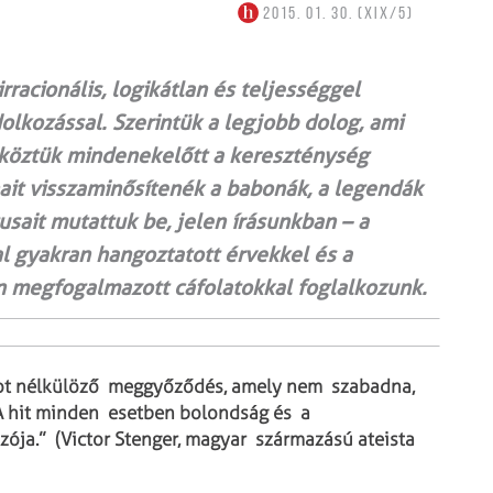
2015. 01. 30. (XIX/5)
irracionális, logikátlan és teljességgel
kozással. Szerintük a legjobb dolog, ami
és köztük mindenekelőtt a kereszténység
nait visszaminősítenék a babonák, a legendák
gusait mutattuk be, jelen írásunkban – a
tal gyakran hangoztatott érvekkel és a
n megfogalmazott cáfolatokkal foglalkozunk.
tékot nélkülöző meggyőződés, amely nem szabadna,
 A hit minden esetben bolondság és a
ója.” (Victor Stenger, magyar származású ateista