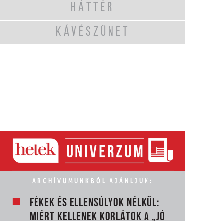
HÁTTÉR
KÁVÉSZÜNET
ARCHÍVUMUNKBÓL AJÁNLJUK:
FÉKEK ÉS ELLENSÚLYOK NÉLKÜL:
MIÉRT KELLENEK KORLÁTOK A „JÓ