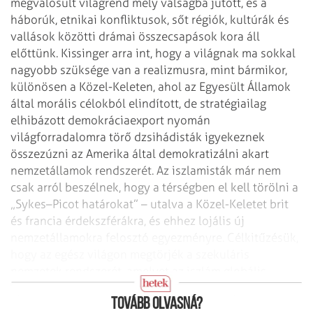
megvalósult világrend mély válságba jutott, és a
háborúk, etnikai konfliktusok, sőt régiók, kultúrák és
vallások közötti drámai összecsapások kora áll
előttünk. Kissinger arra int, hogy a világnak ma sokkal
nagyobb szüksége van a realizmusra, mint bármikor,
különösen a Közel-Keleten, ahol az Egyesült Államok
által morális célokból elindított, de stratégiailag
elhibázott demokráciaexport nyomán
világforradalomra törő dzsihádisták igyekeznek
összezúzni az Amerika által demokratizálni akart
nemzetállamok rendszerét. Az iszlamisták már nem
csak arról beszélnek, hogy a térségben el kell törölni a
„Sykes–Picot határokat” – utalva a Közel-Keletet brit
és francia érdekszférákra, és ehhez lojális új
nemzetállamokra felosztó egyezményre. Célkitűzésük,
hogy az egész világon megtörjék a szekuláris
nemzetek rendszerét, amelyet az iszlám globális
győzelme útjában álló legnagyobb akadálynak látnak.
Tovább olvasná?