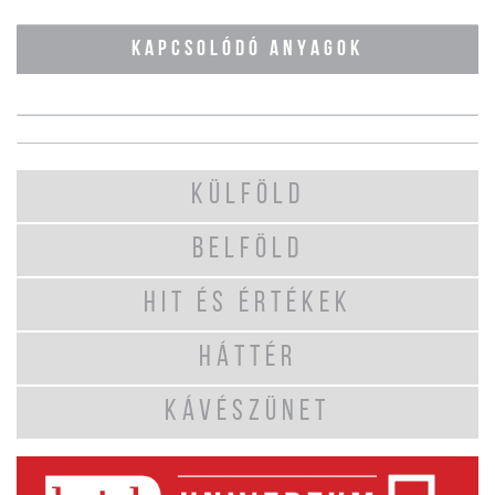
KAPCSOLÓDÓ ANYAGOK
KÜLFÖLD
BELFÖLD
HIT ÉS ÉRTÉKEK
HÁTTÉR
KÁVÉSZÜNET