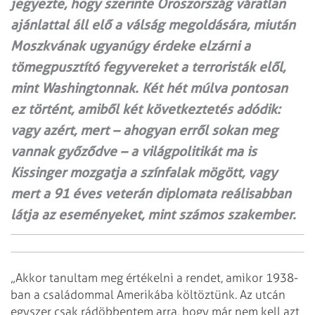
jegyezte, hogy szerinte Oroszország váratlan
ajánlattal áll elő a válság megoldására, miután
Moszkvának ugyanúgy érdeke elzárni a
tömegpusztító fegyvereket a terroristák elől,
mint Washingtonnak. Két hét múlva pontosan
ez történt, amiből két következtetés adódik:
vagy azért, mert – ahogyan erről sokan meg
vannak győződve – a világpolitikát ma is
Kissinger mozgatja a színfalak mögött, vagy
mert a 91 éves veterán diplomata reálisabban
látja az eseményeket, mint számos szakember.
„Akkor tanultam meg értékelni a rendet, amikor 1938-
ban a családommal Amerikába költöztünk. Az utcán
egyszer csak rádöbbentem arra, hogy már nem kell azt