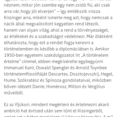
néznem, mikor jön szembe egy nem zsidó fiú, aki csak
arra vár, hogy jól elverjen” – így emlékszik vissza
Kissinger arra, miként ismerte meg azt, hogy nemcsak a
nácik által megvalósított kegyetlen rend létezik,
hanem van olyan világ, ahol a rend a törvényességet,
az értékeket és a szabadságot védelmezi. Már diákként
elhatározta, hogy ezt a rendet fogja keresni a
történelemben és később a diplomáciában is. Amikor
1950-ben egyetemi szakdolgozatot írt „A történelem
értelme” címmel, ebben megkísérelte egybegyúrni
Immanuel Kant, Oswald Spengler és Arnold Toynbee
történelemfilozófiáját Descartes, Dosztojevszkij, Hegel,
Hume, Szókratész és Spinoza gondolataival, miközben
bőven idézett Dante, Homérosz, Milton és Vergilius
műveiből.
Ez az ifjúkori, mindent megérteni és értelmezni akaró
ambíció hat évtized után sem tűnt el Kissingerből,
amint azt a héten megjelent új könyve bizonyítja. A mű