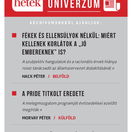
ARCHÍVUMUNKBÓL AJÁNLJUK:
FÉKEK ÉS ELLENSÚLYOK NÉLKÜL: MIÉRT
KELLENEK KORLÁTOK A „JÓ
EMBEREKNEK” IS?
A szubjektív hangulatok és a racionális érvek hiánya
rossz tanácsadó az államszervezet átalakításánál
»
HACK PÉTER
/
BELFÖLD
A PRIDE TITKOLT EREDETE
A melegmozgalom programját évtizedekkel ezelőtt
megírták
»
MORVAY PÉTER
/
KÜLFÖLD