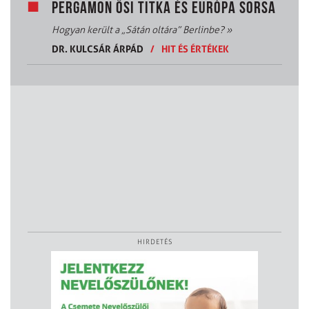
PERGAMON ŐSI TITKA ÉS EURÓPA SORSA
Hogyan került a „Sátán oltára” Berlinbe?
»
DR. KULCSÁR ÁRPÁD
/
HIT ÉS ÉRTÉKEK
HIRDETÉS