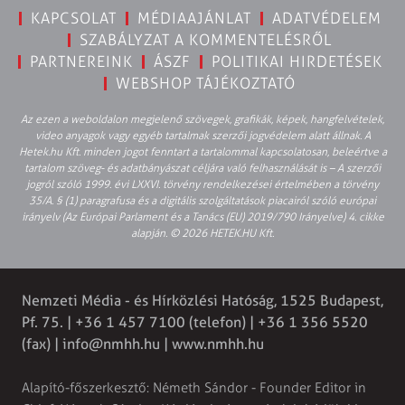
KAPCSOLAT
MÉDIAAJÁNLAT
ADATVÉDELEM
SZABÁLYZAT A KOMMENTELÉSRŐL
PARTNEREINK
ÁSZF
POLITIKAI HIRDETÉSEK
WEBSHOP TÁJÉKOZTATÓ
Az ezen a weboldalon megjelenő szövegek, grafikák, képek, hangfelvételek,
video anyagok vagy egyéb tartalmak szerzői jogvédelem alatt állnak. A
Hetek.hu Kft. minden jogot fenntart a tartalommal kapcsolatosan, beleértve a
tartalom szöveg- és adatbányászat céljára való felhasználását is – A szerzői
jogról szóló 1999. évi LXXVI. törvény rendelkezései értelmében a törvény
35/A. § (1) paragrafusa és a digitális szolgáltatások piacairól szóló európai
irányelv (Az Európai Parlament és a Tanács (EU) 2019/790 Irányelve) 4. cikke
alapján. © 2026 HETEK.HU Kft.
Nemzeti Média - és Hírközlési Hatóság, 1525 Budapest,
Pf. 75. | +36 1 457 7100 (telefon) | +36 1 356 5520
(fax) |
info@nmhh.hu
| www.nmhh.hu
Alapító-főszerkesztő: Németh Sándor - Founder Editor in