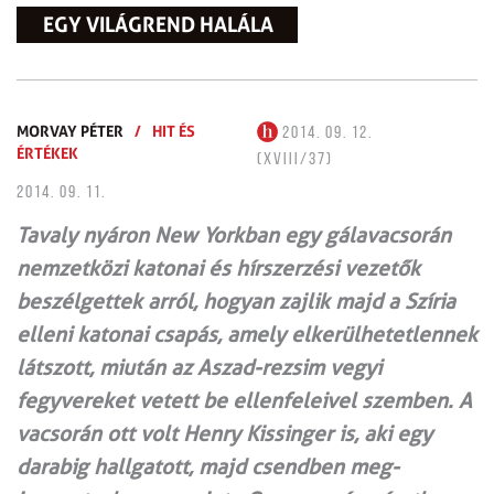
EGY VILÁGREND HALÁLA
MORVAY PÉTER
/
HIT ÉS
2014. 09. 12.
ÉRTÉKEK
(XVIII/37)
2014. 09. 11.
Tavaly nyáron New Yorkban egy gálavacsorán
nemzetközi katonai és hírszerzési vezetők
beszélgettek arról, hogyan zajlik majd a Szíria
elleni katonai csapás, amely elkerülhetetlennek
látszott, miután az Aszad-rezsim vegyi
fegyvereket vetett be ellenfeleivel szemben. A
vacsorán ott volt Henry Kissinger is, aki egy
darabig hallgatott, majd csendben meg-