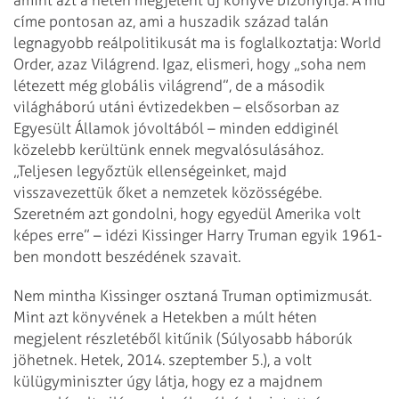
címe pontosan az, ami a huszadik század talán
legnagyobb reálpolitikusát ma is foglalkoztatja: World
Order, azaz Világrend. Igaz, elismeri, hogy „soha nem
létezett még globális világrend”, de a második
világháború utáni évtizedekben – elsősorban az
Egyesült Államok jóvoltából – minden eddiginél
közelebb kerültünk ennek megvalósulásához.
„Teljesen legyőztük ellenségeinket, majd
visszavezettük őket a nemzetek közösségébe.
Szeretném azt gondolni, hogy egyedül Amerika volt
képes erre” – idézi Kissinger Harry Truman egyik 1961-
ben mondott beszédének szavait.
Nem mintha Kissinger osztaná Truman optimizmusát.
Mint azt könyvének a Hetekben a múlt héten
megjelent részletéből kitűnik (Súlyosabb háborúk
jöhetnek. Hetek, 2014. szeptember 5.), a volt
külügyminiszter úgy látja, hogy ez a majdnem