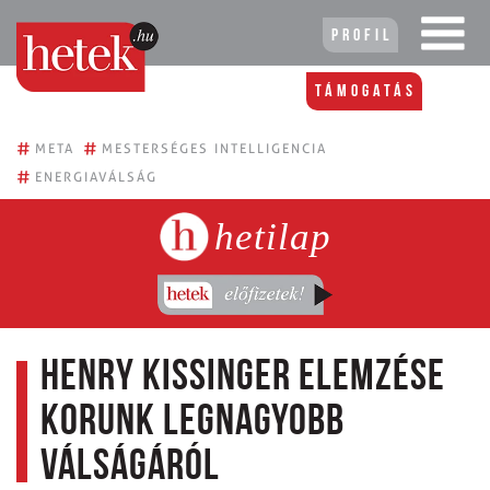
Profil
Támogatás
#
#
META
MESTERSÉGES INTELLIGENCIA
#
ENERGIAVÁLSÁG
hetilap
Henry Kissinger elemzése
korunk legnagyobb
válságáról