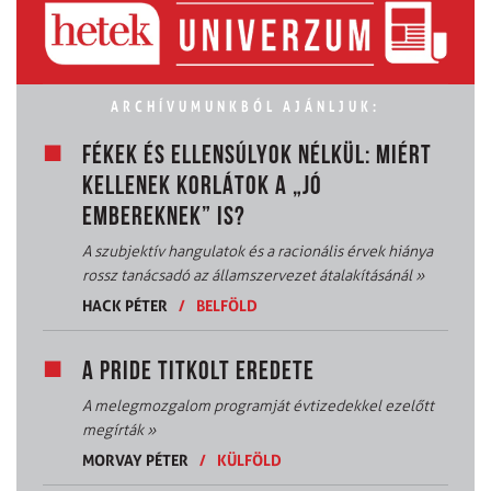
ARCHÍVUMUNKBÓL AJÁNLJUK:
FÉKEK ÉS ELLENSÚLYOK NÉLKÜL: MIÉRT
KELLENEK KORLÁTOK A „JÓ
EMBEREKNEK” IS?
A szubjektív hangulatok és a racionális érvek hiánya
rossz tanácsadó az államszervezet átalakításánál
»
HACK PÉTER
/
BELFÖLD
A PRIDE TITKOLT EREDETE
A melegmozgalom programját évtizedekkel ezelőtt
megírták
»
MORVAY PÉTER
/
KÜLFÖLD