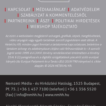
KAPCSOLAT
MÉDIAAJÁNLAT
ADATVÉDELEM
SZABÁLYZAT A KOMMENTELÉSRŐL
PARTNEREINK
ÁSZF
POLITIKAI HIRDETÉSEK
WEBSHOP TÁJÉKOZTATÓ
Az ezen a weboldalon megjelenő szövegek, grafikák, képek, hangfelvételek,
video anyagok vagy egyéb tartalmak szerzői jogvédelem alatt állnak. A
Hetek.hu Kft. minden jogot fenntart a tartalommal kapcsolatosan, beleértve a
tartalom szöveg- és adatbányászat céljára való felhasználását is – A szerzői
jogról szóló 1999. évi LXXVI. törvény rendelkezései értelmében a törvény
35/A. § (1) paragrafusa és a digitális szolgáltatások piacairól szóló európai
irányelv (Az Európai Parlament és a Tanács (EU) 2019/790 Irányelve) 4. cikke
alapján. © 2026 HETEK.HU Kft.
Nemzeti Média - és Hírközlési Hatóság, 1525 Budapest,
Pf. 75. | +36 1 457 7100 (telefon) | +36 1 356 5520
(fax) |
info@nmhh.hu
| www.nmhh.hu