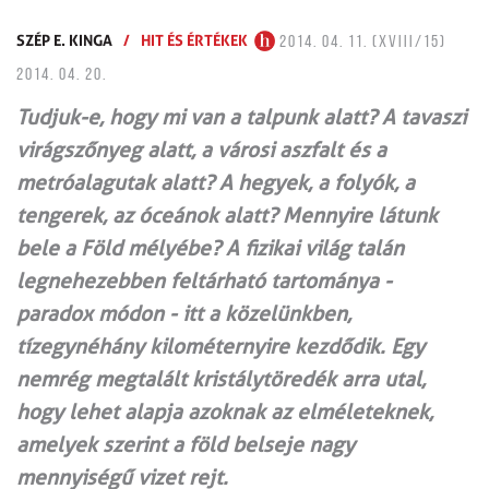
SZÉP E. KINGA
/
HIT ÉS ÉRTÉKEK
2014. 04. 11. (XVIII/15)
2014. 04. 20.
Tudjuk-e, hogy mi van a talpunk alatt? A tavaszi
virágszőnyeg alatt, a városi aszfalt és a
metróalagutak alatt? A hegyek, a folyók, a
tengerek, az óceánok alatt? Mennyire látunk
bele a Föld mélyébe? A fizikai világ talán
legnehezebben feltárható tartománya -
paradox módon - itt a közelünkben,
tízegynéhány kilométernyire kezdődik. Egy
nemrég megtalált kristálytöredék arra utal,
hogy lehet alapja azoknak az el­mé­le­tek­nek,
amelyek szerint a föld belseje nagy
mennyiségű vizet rejt.