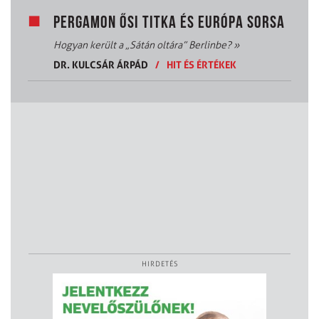
PERGAMON ŐSI TITKA ÉS EURÓPA SORSA
Hogyan került a „Sátán oltára” Berlinbe?
»
DR. KULCSÁR ÁRPÁD
/
HIT ÉS ÉRTÉKEK
HIRDETÉS