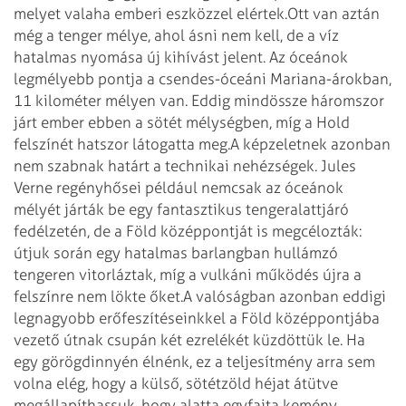
melyet valaha emberi eszközzel elértek.
Ott van aztán
még a tenger mélye, ahol ásni nem kell, de a víz
hatalmas nyomása új kihívást jelent. Az óceá­nok
legmélyebb pontja a csendes-óceáni Mariana-árokban,
11 kilométer mélyen van. Eddig mindössze háromszor
járt ember ebben a sötét mélységben, míg a Hold
felszínét hatszor látogatta meg.
A képzeletnek azonban
nem szabnak határt a technikai nehézségek. Jules
Verne regényhősei például nemcsak az óceánok
mélyét járták be egy fantasztikus tengeralattjáró
fedélzetén, de a Föld középpontját is meg­célozták:
útjuk során egy hatalmas barlangban hullámzó
tengeren vitorláztak, míg a vulkáni működés újra a
felszínre nem lökte őket.
A valóságban azonban eddigi
legnagyobb erőfeszítéseinkkel a Föld középpontjába
vezető útnak csupán két ezrelékét küzdöttük le. Ha
egy görögdinnyén élnénk, ez a teljesítmény arra sem
volna elég, hogy a külső, sötétzöld héjat átütve
megállapíthassuk, hogy alatta egyfajta kemény,