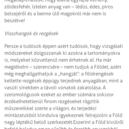
zöldesfehér, íztelen anyag van – lédús, édes, piros
belsejéről és a benne ülő magokról már nem is
beszélve!
Visszhangok és rezgések
Persze a tudósok éppen azért tudósok, hogy vizsgálati
módszereket dolgozzanak ki azokra a tartományokra
is, melyeket közvetlenül nem érhetnek el. Ha már
meglékelni – szerencsére – nem tudjuk a Földet, azért
még meghallgathatjuk a „hangját”: a földrengések
keltette rezgések éppúgy terjednek anyagában, mint a
vasúti sínekben a távoli vonatok zakatolása. A
szeizmológusok ezeket az ember számára sokszor
érzékelhetetlenül finom rezgéseket rögzítik
műszereikkel szerte a világon, és terjedési
mintázatukból kiindulva igyekeznek felrajzolni a Föld
nagy léptékű belső szerkezetét.
Eszerint a Föld kívülről