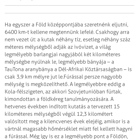
Ha egyszer a Föld középpontjába szeretnénk eljutni,
6400 km-t kellene megtennünk lefelé. Csakhogy arra
nem vezet út: a kutak néhány tíz, esetleg néhány száz
méteres mélységből adják az ivóvizet, a világ
legmélyebb barlangjai nagyjából két kilométeres
mélységbe nyúlnak le, legmélyebb bányája – a
TauTona aranybánya a Dél-Afrikai Köztársaságban – is
csak 3,9 km mélyre jut le.
Fúrással persze nagyobb
mélység is megközelíthető. A legmélyebbre eddig a
Kola-félszigeten, az akkori Szovjetunió­ban fúrtak,
kimondottan a földkéreg tanulmányozására. A
hetvenes években indított kutatás a tervezett 15
kilométeres mélységből végül 12,3 kilométert
valósított meg a kilencvenes évek elejéig, amikor is a
vártnál magasabb hőmérséklet miatt fel kellett hagyni
a fúrással. Még így is ez a legmélyebb pont a Földön,