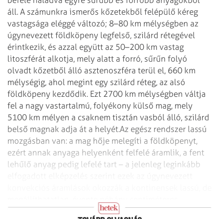
befelé haladva egyre sűrűbb és forróbb anyagokból
áll. A számunkra ismerős kőzetekből felépülő kéreg
vastagsága eléggé változó; 8–80 km mélységben az
úgynevezett földköpeny legfelső, szilárd rétegével
érintkezik, és azzal együtt az 50–200 km vastag
litoszférát alkotja, mely alatt a forró, sűrűn folyó
olvadt kőzetből álló asztenoszféra terül el, 660 km
mélységig, ahol megint egy szilárd réteg, az alsó
földköpeny kezdődik. Ezt 2700 km mélységben váltja
fel a nagy vastartalmú, folyékony külső mag, mely
5100 km mélyen a csaknem tisztán vasból álló, szilárd
belső magnak adja át a helyét.
Az egész rendszer lassú
mozgásban van: a mag hője melegíti a földköpenyt,
ezért annak anyaga helyenként felfelé áramlik, a fent
lehűlő anyag pedig lefelé tart – a jelenleg leginkább
elfogadott elképzelés szerint ezek az úgynevezett
konvekciós áramlások okozzák a kontinensek lassú, de
megállíthatatlan, évente néhány centiméteres
vándorlását.