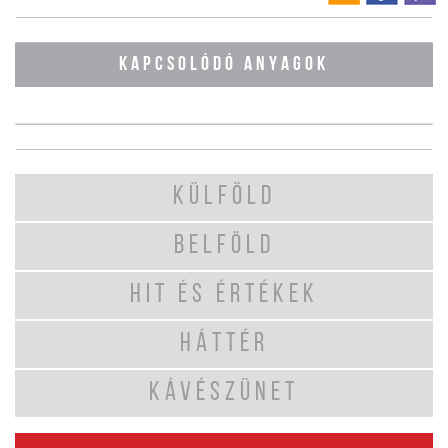
KAPCSOLÓDÓ ANYAGOK
KÜLFÖLD
BELFÖLD
HIT ÉS ÉRTÉKEK
HÁTTÉR
KÁVÉSZÜNET