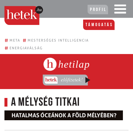
Profil
Támogatás
#
#
META
MESTERSÉGES INTELLIGENCIA
#
ENERGIAVÁLSÁG
hetilap
A mélység titkai
HATALMAS ÓCEÁNOK A FÖLD MÉLYÉBEN?