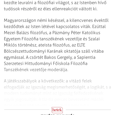
kezdte leuralni a filozófiai világot, s az Istenben hívő
tudósok részéről ez éles ellenreakciót váltott ki.
Magyarországon némi késéssel, a kilencvenes évektől
kezdődtek az Isten létével kapcsolatos viták. Ezúttal
Mezei Balázs filozófus, a Pázmány Péter Katolikus
Egyetem Filozófia tanszékének vezetője és Szalai
Miklós történész, ateista filozófus, az ELTE
Bölcsészettudományi Karának oktatója száll vitába
egymással. A csörtét Bakos Gergely, a Sapientia
Szerzetesi Hittudományi Főiskola Filozófia
Tanszékének vezetője moderálja.
A játékszabályok a következők: a vitázó felek
elfogadják az igazság megismerhetőségét, a logikát, s a
modern tudományt mint az igazság felfedezésének
egyik jogosultját. A tíz-tíz perces bevezetést másfél
órás párbeszéd követi, végül húsz perc jut a
közönségkérdésekre.