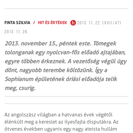
FINTA SZILVIA
/
HIT ÉS ÉRTÉKEK
2013. 11. 22. (XVII/47)
2013. 11. 28.
2013. november 15., péntek este. Tömegek
tolonganak egy nyolcvan-fős előadó ajtajában,
egyre többen érkeznek. A vezetőség végül úgy
dönt, nagyobb terembe költözünk. Így a
Sophianum épületének óriási előadója telik
meg, csurig.
Az angolszász világban a hatvanas évek végétől
élénkült meg a kereslet az ilyesfajta disputákra. Az
ötvenes években ugyanis egy nagy ateista hullám