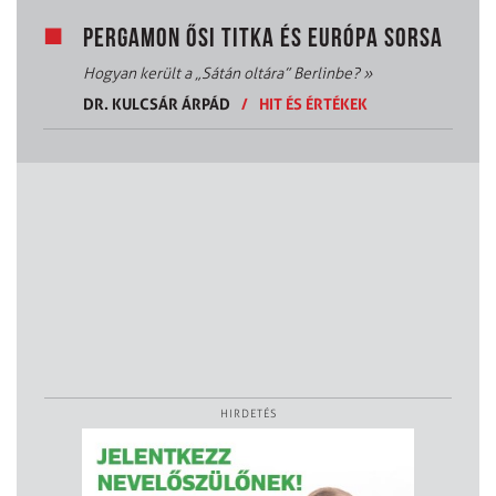
PERGAMON ŐSI TITKA ÉS EURÓPA SORSA
Hogyan került a „Sátán oltára” Berlinbe?
»
DR. KULCSÁR ÁRPÁD
/
HIT ÉS ÉRTÉKEK
HIRDETÉS