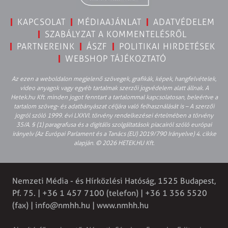
KAPCSOLAT
MÉDIAAJÁNLAT
ADATVÉDELEM
SZABÁLYZAT A KOMMENTELÉSRŐL
PARTNEREINK
ÁSZF
POLITIKAI HIRDETÉSEK
WEBSHOP TÁJÉKOZTATÓ
Az ezen a weboldalon megjelenő szövegek, grafikák, képek, hangfelvételek,
video anyagok vagy egyéb tartalmak szerzői jogvédelem alatt állnak. A
Hetek.hu Kft. minden jogot fenntart a tartalommal kapcsolatosan, beleértve a
tartalom szöveg- és adatbányászat céljára való felhasználását is – A szerzői
jogról szóló 1999. évi LXXVI. törvény rendelkezései értelmében a törvény
35/A. § (1) paragrafusa és a digitális szolgáltatások piacairól szóló európai
irányelv (Az Európai Parlament és a Tanács (EU) 2019/790 Irányelve) 4. cikke
alapján. © 2026 HETEK.HU Kft.
Nemzeti Média - és Hírközlési Hatóság, 1525 Budapest,
Pf. 75. | +36 1 457 7100 (telefon) | +36 1 356 5520
(fax) |
info@nmhh.hu
| www.nmhh.hu