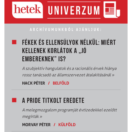
ARCHÍVUMUNKBÓL AJÁNLJUK:
FÉKEK ÉS ELLENSÚLYOK NÉLKÜL: MIÉRT
KELLENEK KORLÁTOK A „JÓ
EMBEREKNEK” IS?
A szubjektív hangulatok és a racionális érvek hiánya
rossz tanácsadó az államszervezet átalakításánál
»
HACK PÉTER
/
BELFÖLD
A PRIDE TITKOLT EREDETE
A melegmozgalom programját évtizedekkel ezelőtt
megírták
»
MORVAY PÉTER
/
KÜLFÖLD