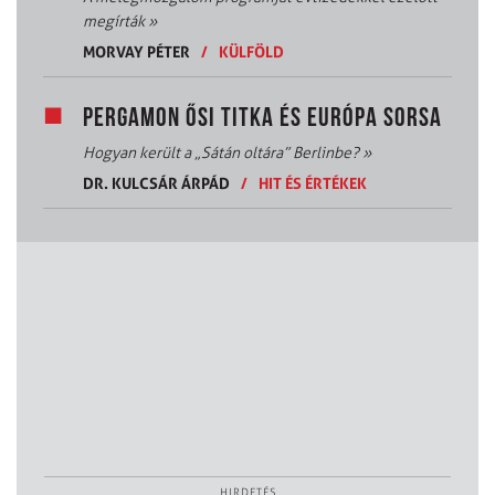
megírták
»
MORVAY PÉTER
/
KÜLFÖLD
PERGAMON ŐSI TITKA ÉS EURÓPA SORSA
Hogyan került a „Sátán oltára” Berlinbe?
»
DR. KULCSÁR ÁRPÁD
/
HIT ÉS ÉRTÉKEK
HIRDETÉS