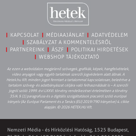
KAPCSOLAT
MÉDIAAJÁNLAT
ADATVÉDELEM
SZABÁLYZAT A KOMMENTELÉSRŐL
PARTNEREINK
ÁSZF
POLITIKAI HIRDETÉSEK
WEBSHOP TÁJÉKOZTATÓ
Az ezen a weboldalon megjelenő szövegek, grafikák, képek, hangfelvételek,
video anyagok vagy egyéb tartalmak szerzői jogvédelem alatt állnak. A
Hetek.hu Kft. minden jogot fenntart a tartalommal kapcsolatosan, beleértve a
tartalom szöveg- és adatbányászat céljára való felhasználását is – A szerzői
jogról szóló 1999. évi LXXVI. törvény rendelkezései értelmében a törvény
35/A. § (1) paragrafusa és a digitális szolgáltatások piacairól szóló európai
irányelv (Az Európai Parlament és a Tanács (EU) 2019/790 Irányelve) 4. cikke
alapján. © 2026 HETEK.HU Kft.
Nemzeti Média - és Hírközlési Hatóság, 1525 Budapest,