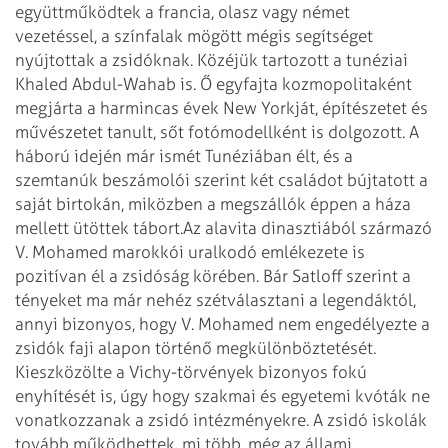
együttműködtek a francia, olasz vagy német
vezetéssel, a színfalak mögött mégis segítséget
nyújtottak a zsidóknak. Közéjük tartozott a tunéziai
Khaled Abdul-Wahab is. Ő egyfajta kozmopolitaként
megjárta a harmincas évek New Yorkját, építészetet és
művészetet tanult, sőt fotómodellként is dolgozott. A
háború idején már ismét Tunéziában élt, és a
szemtanúk beszámolói szerint két családot bújtatott a
saját birtokán, miközben a megszállók éppen a háza
mellett ütöttek tábort.
Az alavita dinasztiából származó
V. Mohamed marokkói uralkodó emlékezete is
pozitívan él a zsidóság körében. Bár Satloff szerint a
tényeket ma már nehéz szétválasztani a legendáktól,
annyi bizonyos, hogy V. Mohamed nem engedélyezte a
zsidók faji alapon történő megkülönböztetését.
Kieszközölte a Vichy-törvények bizonyos fokú
enyhítését is, úgy hogy szakmai és egyetemi kvóták ne
vonatkozzanak a zsidó intézményekre. A zsidó iskolák
tovább működhettek, mi több, még az állami