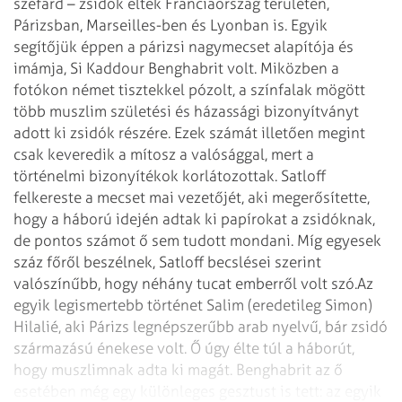
szefárd – zsidók éltek Franciaország területén,
Párizsban, Marseilles-ben és Lyonban is. Egyik
segítőjük éppen a párizsi nagymecset alapítója és
imámja, Si Kaddour Benghabrit volt. Miközben a
fotókon német tisztekkel pózolt, a színfalak mögött
több muszlim születési és házassági bizonyítványt
adott ki zsidók részére. Ezek számát illetően megint
csak keveredik a mítosz a valósággal, mert a
történelmi bizonyítékok korlátozottak. Satloff
felkereste a mecset mai vezetőjét, aki megerősítette,
hogy a háború idején adtak ki papírokat a zsidóknak,
de pontos számot ő sem tudott mondani. Míg egyesek
száz főről beszélnek, Satloff becslései szerint
valószínűbb, hogy néhány tucat emberről volt szó.
Az
egyik legismertebb történet Salim (eredetileg Simon)
Hilalié, aki Párizs legnépszerűbb arab nyelvű, bár zsidó
származású énekese volt. Ő úgy élte túl a háborút,
hogy muszlimnak adta ki magát. Benghabrit az ő
esetében még egy különleges gesztust is tett: az egyik