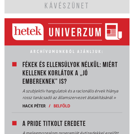
KÁVÉSZÜNET
ARCHÍVUMUNKBÓL AJÁNLJUK:
FÉKEK ÉS ELLENSÚLYOK NÉLKÜL: MIÉRT
KELLENEK KORLÁTOK A „JÓ
EMBEREKNEK” IS?
A szubjektív hangulatok és a racionális érvek hiánya
rossz tanácsadó az államszervezet átalakításánál
»
HACK PÉTER
/
BELFÖLD
A PRIDE TITKOLT EREDETE
A melegmozgalom programját évtizedekkel ezelőtt