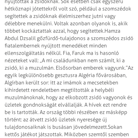
nyújtottak a zsidóknak. Sok esetben csak egyszerű
hétköznapi jótettekről volt szó, például a szomszédok
segítettek a zsidóknak élelmiszerhez jutni vagy
délebbre menekülni. Voltak azonban olyanok is, akik
többet kockáztattak azzal, hogy segítettek.
Hamza
Abdul Dzsalil gőzfürdő-tulajdonos a szomszédos zsidó
fiatalembernek nyújtott menedéket minden
ellenszolgáltatás nélkül. Fia, Faruk ma is hasonló
nézeteket vall: „A mi családunkban nem számít, ki a
zsidó, ki a muzulmán. Elsősorban emberek vagyunk.”
Az
egyik legkülönösebb gesztusra Algéria fővárosában,
Algírban került sor: itt az imámok a mecsetekben
kihirdetett rendeletben megtiltották a helybéli
muzulmánoknak, hogy az elkobzott zsidó vagyonok és
üzletek gondnokságát elvállalják. A hívek ezt rendre
be is tartották. Az ország többi részében ez másképp
történt: az átvett zsidó üzletek nyeresége új
tulajdonosaiknak is busásan jövedelmezett.
Sokan
kettős játékot játszottak. Miközben szemtől szemben