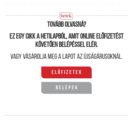
muzulmán temetőben felvésette Hilali nagyapjának
nevét egy sírkőre, hogy az énekes szükség esetén ezzel
is igazolni tudja „muszlim hátterét”.
Tovább olvasná?
Ez egy cikk a hetilapból, amit online előfizetést
követően belépéssel elér.
Vagy vásárolja meg a lapot az újságárusoknál.
Előfizetek
Belépek