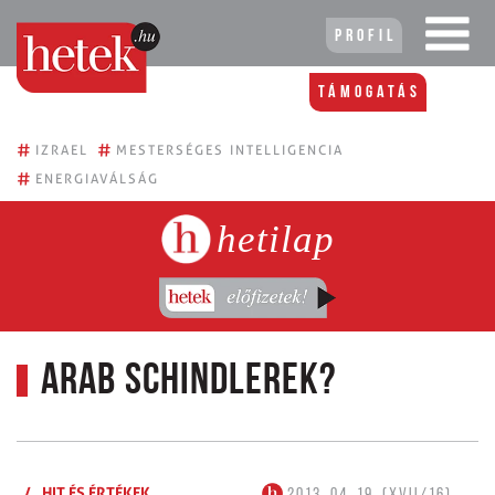
Profil
Támogatás
#
#
IZRAEL
MESTERSÉGES INTELLIGENCIA
#
ENERGIAVÁLSÁG
hetilap
Arab Schindlerek?
/
HIT ÉS ÉRTÉKEK
2013. 04. 19. (XVII/16)