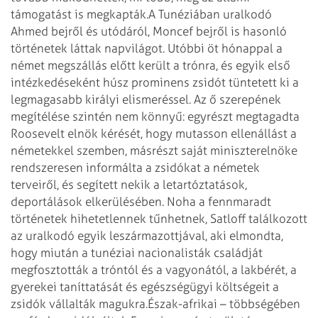
támogatást is megkapták.
A Tunéziában uralkodó
Ahmed bejről és utódáról, Moncef bejről is hasonló
történetek láttak napvilágot. Utóbbi öt hónappal a
német megszállás előtt került a trónra, és egyik első
intézkedéseként húsz prominens zsidót tüntetett ki a
legmagasabb királyi elismeréssel. Az ő szerepének
megítélése szintén nem könnyű: egyrészt megtagadta
Roosevelt elnök kérését, hogy mutasson ellenállást a
németekkel szemben, másrészt saját miniszterelnöke
rendszeresen informálta a zsidókat a németek
terveiről, és segített nekik a letartóztatások,
deportálások elkerülésében. Noha a fennmaradt
történetek hihetetlennek tűnhetnek, Satloff találkozott
az uralkodó egyik leszármazottjával, aki elmondta,
hogy miután a tunéziai nacionalisták családját
megfosztották a tróntól és a vagyonától, a lakbérét, a
gyerekei taníttatását és egészségügyi költségeit a
zsidók vállalták magukra.
Észak-afrikai – többségében