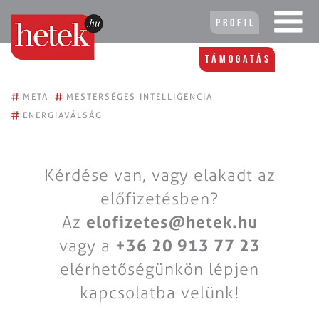
Profil
Támogatás
#
#
META
MESTERSÉGES INTELLIGENCIA
#
ENERGIAVÁLSÁG
Kérdése van, vagy elakadt az
előfizetésben?
Az
elofizetes@hetek.hu
vagy a
+36 20 913 77 23
elérhetőségünkön lépjen
kapcsolatba velünk!