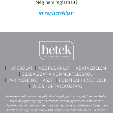
Még nem regisztrált?
Itt regisztrálhat
*
KAPCSOLAT
MÉDIAAJÁNLAT
ADATVÉDELEM
SZABÁLYZAT A KOMMENTELÉSRŐL
PARTNEREINK
ÁSZF
POLITIKAI HIRDETÉSEK
WEBSHOP TÁJÉKOZTATÓ
Az ezen a weboldalon megjelenő szövegek, grafikák, képek, hangfelvételek,
video anyagok vagy egyéb tartalmak szerzői jogvédelem alatt állnak. A
Hetek.hu Kft. minden jogot fenntart a tartalommal kapcsolatosan, beleértve a
tartalom szöveg- és adatbányászat céljára való felhasználását is – A szerzői