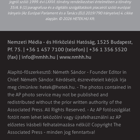
jogról szóló 1999. évi LXXVI. törvény rendelkezései értelmében a törvény
35/A. § (1) paragrafusa és a digitális szolgáltatások piacairól szóló európai
irányelv (Az Európai Parlament és a Tanács (EU) 2019/790 Irányelve) 4. cikke
alapján. © 2026 HETEK.HU Kft.
Nemzeti Média - és Hírközlési Hatóság, 1525 Budapest,
Pf. 75. | +36 1 457 7100 (telefon) | +36 1 356 5520
(fax) |
info@nmhh.hu
| www.nmhh.hu
Alapító-főszerkesztő: Németh Sándor - Founder Editor in
Chief: Németh Sándor. Kérdéseit, észrevételeit kérjük írja
meg címünkre:
hetek@hetek.hu
. - The photos contained in
the AP photo service may not be published and
redistributed without the prior written authority of the
Associated Press. All Rights Reserved. - Az AP fotószolgálat
fotóit nem lehet leközölni vagy újrafelhasználni az AP
előzetes írásbeli felhatalmazása nélkül! Copyright The
Associated Press - minden jog fenntartva!