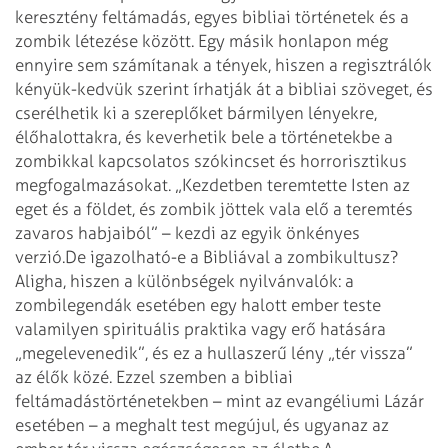
keresztény feltámadás, egyes bibliai történetek és a
zombik létezése között. Egy másik honlapon még
ennyire sem számítanak a tények, hiszen a regisztrálók
kényük-kedvük szerint írhatják át a bibliai szöveget, és
cserélhetik ki a szereplőket bármilyen lényekre,
élőhalottakra, és keverhetik bele a történetekbe a
zombikkal kapcsolatos szókincset és horrorisztikus
megfogalmazásokat. „Kezdetben teremtette Isten az
eget és a földet, és zombik jöttek vala elő a teremtés
zavaros habjaiból” – kezdi az egyik önkényes
verzió.
De igazolható-e a Bibliával a zombikultusz?
Aligha, hiszen a különbségek nyilvánvalók: a
zombilegendák esetében egy halott ember teste
valamilyen spirituális praktika vagy erő hatására
„megelevenedik”, és ez a hullaszerű lény „tér vissza”
az élők közé. Ezzel szemben a bibliai
feltámadástörténetekben – ­mint az evangéliumi Lázár
esetében – a meghalt test megújul, és ugyanaz az