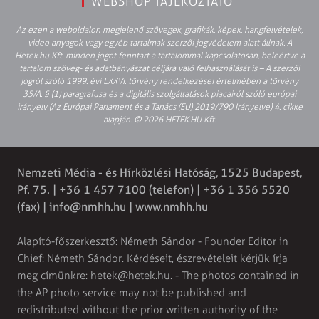
WEBSHOP TÁJÉKOZTATÓ
Az ezen a weboldalon megjelenő szövegek, grafikák, képek, hangfelvételek,
video anyagok vagy egyéb tartalmak szerzői jogvédelem alatt állnak. A
Hetek.hu Kft. minden jogot fenntart a tartalommal kapcsolatosan, beleértve a
tartalom szöveg- és adatbányászat céljára való felhasználását is – A szerzői
jogról szóló 1999. évi LXXVI. törvény rendelkezései értelmében a törvény
35/A. § (1) paragrafusa és a digitális szolgáltatások piacairól szóló európai
irányelv (Az Európai Parlament és a Tanács (EU) 2019/790 Irányelve) 4. cikke
alapján. © 2026 HETEK.HU Kft.
Nemzeti Média - és Hírközlési Hatóság, 1525 Budapest,
Pf. 75. | +36 1 457 7100 (telefon) | +36 1 356 5520
(fax) |
info@nmhh.hu
| www.nmhh.hu
Alapító-főszerkesztő: Németh Sándor - Founder Editor in
Chief: Németh Sándor. Kérdéseit, észrevételeit kérjük írja
meg címünkre:
hetek@hetek.hu
. - The photos contained in
the AP photo service may not be published and
redistributed without the prior written authority of the