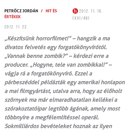
PETRŐCZ JORDÁN
/
HIT ÉS
2012. 11. 16.
ÉRTÉKEK
(XVI/46)
2012. 11. 22.
„Készítsünk horrorfilmet!” – hangzik a ma
divatos felvetés egy forgatókönyvírótól.
„Vannak benne zombik?” – kérdezi erre a
producer. „Hogyne, tele van zombikkal!” –
vágja rá a forgatókönyvíró. Ezzel a
párbeszéddel példázták egy amerikai honlapon
a mai filmgyártást, utalva arra, hogy az élőholt
szörnyek ma már elmaradhatatlan kellékei a
szórakoztatóipar legtöbb ágának, amely most
többnyire a megfélemlítéssel operál.
Sokmilliárdos bevételeket hoznak az ilyen