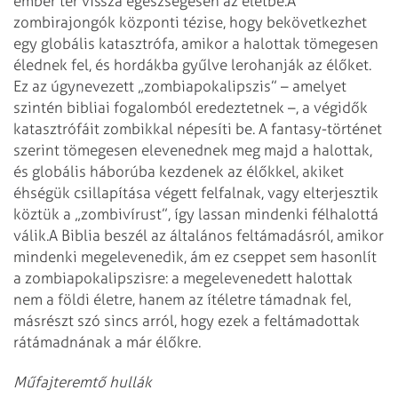
ember tér vissza egészségesen az életbe.
A
zombirajongók központi tézise, hogy bekövetkezhet
egy globális katasztrófa, amikor a halottak tömegesen
élednek fel, és hordákba gyűlve lerohanják az élőket.
Ez az úgynevezett „zombiapokalipszis” – amelyet
szintén bib­liai fogalomból eredeztetnek –, a végidők
katasztrófáit zombikkal népesíti be. A fantasy-történet
szerint tömege­sen elevenednek meg majd a halottak,
és globális háborúba kezdenek az élőkkel, akiket
éhségük csillapítása vé­gett felfalnak, vagy elterjesztik
köztük a „zombivírust”, így lassan mindenki félhalottá
válik.
A Biblia beszél az általános feltámadásról, amikor
mindenki megelevenedik, ám ez cseppet sem hasonlít
a zombiapokalipszisre: a megelevenedett halottak
nem a földi életre, hanem az ítéletre támadnak fel,
másrészt szó sincs arról, hogy ezek a feltámadottak
rátámadnának a már élőkre.
Műfajteremtő hullák