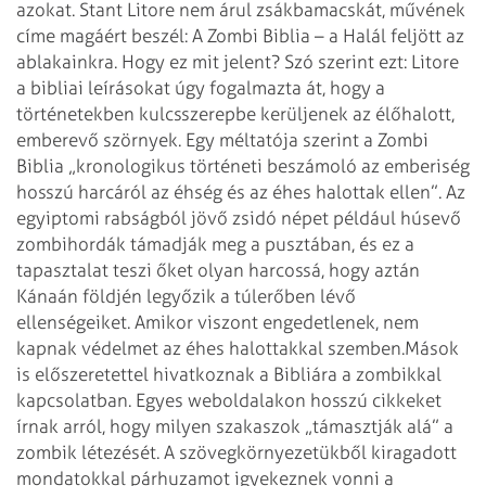
azokat. Stant Litore nem árul zsákbamacskát, művének
címe magáért beszél: A Zombi Biblia – a Halál feljött az
ablakainkra. Hogy ez mit jelent? Szó szerint ezt: Litore
a bibliai leírásokat úgy fogalmazta át, hogy a
történetekben kulcsszerepbe kerüljenek az élőhalott,
emberevő szörnyek. Egy méltatója szerint a Zombi
Biblia „kronologikus történeti beszámoló az emberiség
hosszú harcáról az éhség és az éhes halottak ellen”. Az
egyiptomi rabságból jövő zsidó népet például húsevő
zombihordák támadják meg a pusztában, és ez a
tapasztalat teszi őket olyan harcossá, hogy aztán
Kánaán földjén legyőzik a túlerőben lévő
ellenségeiket. Amikor viszont engedetlenek, nem
kapnak védelmet az éhes halottakkal szemben.
Mások
is előszeretettel hivatkoznak a Bibliára a zombikkal
kapcsolatban. Egyes weboldalakon hosszú cikkeket
írnak arról, hogy milyen szakaszok „támasztják alá” a
zombik létezését. A szövegkörnyezetükből kiragadott
mondatokkal párhuzamot igyekeznek vonni a