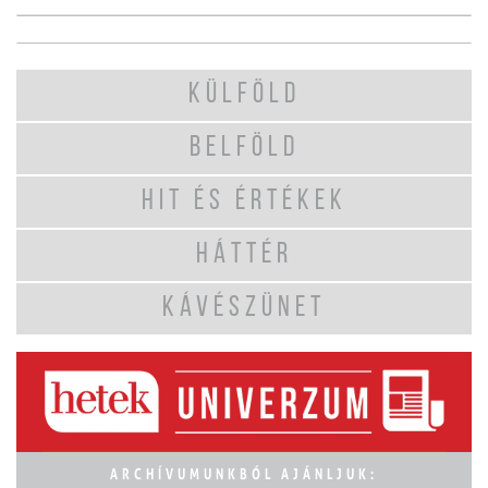
KÜLFÖLD
BELFÖLD
HIT ÉS ÉRTÉKEK
HÁTTÉR
KÁVÉSZÜNET
ARCHÍVUMUNKBÓL AJÁNLJUK: