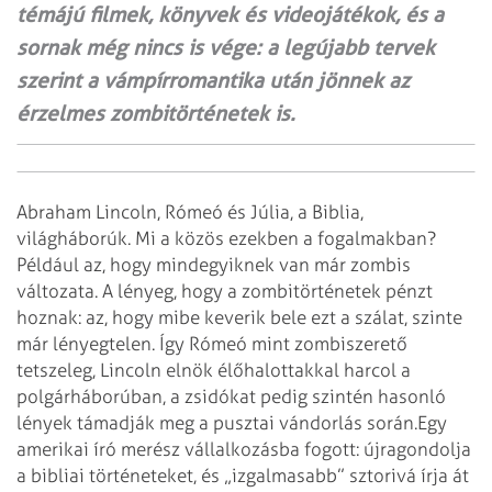
témájú filmek, könyvek és videojátékok, és a
sornak még nincs is vége: a legújabb tervek
szerint a vámpírromantika után jönnek az
érzelmes zombitörténetek is.
Abraham Lincoln, Rómeó és Júlia, a Biblia,
világháborúk. Mi a közös ezekben a fogalmakban?
Például az, hogy mindegyiknek van már zombis
változata. A lényeg, hogy a zombitörténetek pénzt
hoznak: az, hogy mibe keverik bele ezt a szálat, szinte
már lényegtelen. Így Rómeó mint zombiszerető
tetszeleg, Lincoln elnök élőhalottakkal harcol a
polgárháborúban, a zsidókat pedig szintén hasonló
lények támadják meg a pusztai vándorlás során.
Egy
amerikai író merész vállalkozásba fogott: újragondolja
a bibliai történeteket, és „izgalmasabb” sztorivá írja át