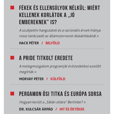
FÉKEK ÉS ELLENSÚLYOK NÉLKÜL: MIÉRT
KELLENEK KORLÁTOK A „JÓ
EMBEREKNEK” IS?
A szubjektív hangulatok és a racionális érvek hiánya
rossz tanácsadó az államszervezet átalakításánál
»
HACK PÉTER
/
BELFÖLD
A PRIDE TITKOLT EREDETE
A melegmozgalom programját évtizedekkel ezelőtt
megírták
»
MORVAY PÉTER
/
KÜLFÖLD
PERGAMON ŐSI TITKA ÉS EURÓPA SORSA
Hogyan került a „Sátán oltára” Berlinbe?
»
DR. KULCSÁR ÁRPÁD
/
HIT ÉS ÉRTÉKEK