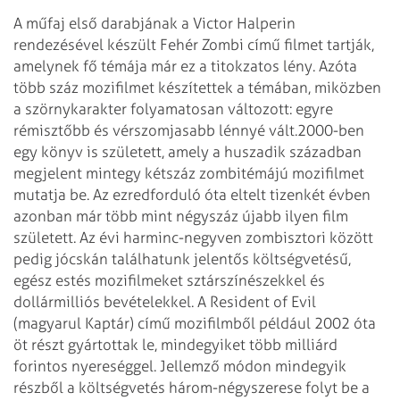
A műfaj első darabjának a Victor Halperin
rendezésével készült Fehér Zombi című filmet tartják,
amelynek fő témája már ez a titokzatos lény. Azóta
több száz mozifilmet készítettek a témában, miközben
a szörnykarakter folyamatosan változott: egyre
rémisztőbb és vérszomjasabb lénnyé vált.
2000-ben
egy könyv is született, amely a huszadik században
megjelent mintegy kétszáz zombitémájú mozifilmet
mutatja be. Az ezredforduló óta eltelt tizenkét évben
azonban már több mint négyszáz újabb ilyen film
született. Az évi harminc-negyven zombisztori között
pedig jócskán találhatunk jelentős költségvetésű,
egész estés mozifilmeket sztárszínészekkel és
dollármilliós bevételekkel. A Resident of Evil
(magyarul Kaptár) című mozifilmből például 2002 óta
öt részt gyártottak le, mindegyiket több milliárd
forintos nyereséggel. Jellemző módon mindegyik
részből a költségvetés három-négyszerese folyt be a