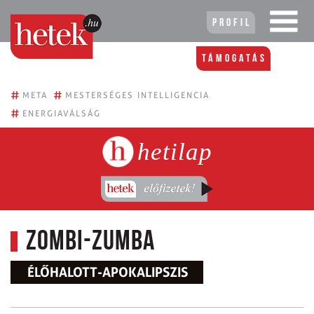
Profil
Támogatás
#
#
META
MESTERSÉGES INTELLIGENCIA
#
ENERGIAVÁLSÁG
hetilap
Zombi-zumba
ÉLŐHALOTT-APOKALIPSZIS