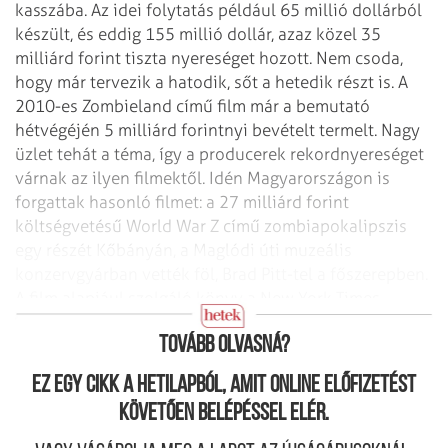
kasszába. Az idei folytatás például 65 millió dollárból
készült, és eddig 155 millió dollár, azaz közel 35
milliárd forint tiszta nyereséget hozott. Nem csoda,
hogy már tervezik a hatodik, sőt a hetedik részt is. A
2010-es Zombieland című film már a bemutató
hétvégéjén 5 milliárd forintnyi bevételt termelt. Nagy
üzlet tehát a téma, így a producerek rekordnyereséget
várnak az ilyen filmektől. Idén Magyarországon is
forgattak hasonló filmet: a 27 milliárd forint
költségvetésű World War Z című zombiapokalipszis
egy részét Kőbányán, a Maglódi úti muzeális
konzervgyárban vették föl, Brad Pitt-tel a főszerepben.
A film alapjául szolgáló könyv a New York Times
bestsellerlistájának az é­lére is felkerült.
Tovább olvasná?
Ez egy cikk a hetilapból, amit online előfizetést
követően belépéssel elér.