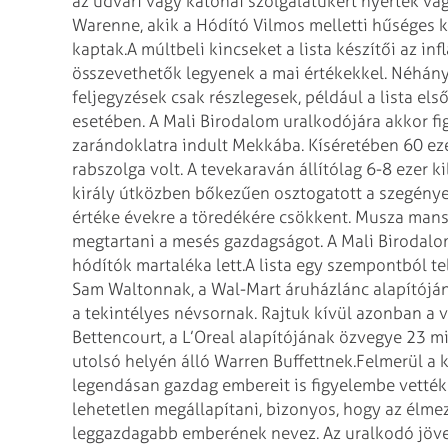
az udvari vagy katonai szolgálatukért nyerték va
Warenne, akik a Hódító Vilmos melletti hűséges k
kaptak.
A múltbeli kincseket a lista készítői az in
összevethetők legyenek a mai értékekkel. Néhán
feljegyzések csak részlegesek, például a lista els
esetében. A Mali Birodalom uralkodójára akkor fi
zarándoklatra indult Mekkába. Kíséretében 60 eze
rabszolga volt. A tevekaraván állítólag 6-8 ezer 
király útközben bőkezűen osztogatott a szegény
értéke évekre a töredékére csökkent. Musza mans
megtartani a mesés gazdagságot. A Mali Birodalom 
hódítók martaléka lett.
A lista egy szempontból tel
Sam Waltonnak, a Wal-Mart áruházlánc alapítóján
a tekintélyes névsornak. Rajtuk kívül azonban a 
Bettencourt, a L’Oreal alapítójának özvegye 23 mi
utolsó helyén álló Warren Buffettnek.
Felmerül a k
legendásan gazdag embereit is figyelembe vették 
lehetetlen megállapítani, bizonyos, hogy az élmez
leggazdagabb emberének nevez. Az uralkodó jöve