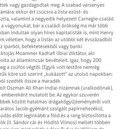
ettek vagy gazdagodtak meg. A szabad versenyes
ámára: ekkor ért csúcsra a lista ezüst- és
ztia, valamint a negyedik helyezett Carnegie-család.
k a vagyonukat, bár a családi örökség ma már több
ban indultak olyan híres kapitalisták is, mint Henry
m véletlen, hogy a listán az utóbbi két évszázadból
 az iparból, befektetésekből vagy banki
tojás Moammer Kadhafi líbiai diktátor, aki
ta az államkincsár bevételeit. Igaz, hogy 200
g a csúfos végtől. (Egyik volt testőre nemrég
űk köre szó szerint „kukázott” az utolsó napokban:
ból szedték össze a maradék
olt Oszman Ali Khan indiai nizámnak (uralkodónak),
 embereként mutatott be. Az egykor szuverén
öbbek között hatalmas drágakőgyűjteményéről volt
7 karátos Jacob-gyémánt szolgált papírnehezékül,
odás előtt leginkább a föld és a rang biztosította a
k (II. Sándor cár és Hódító Vilmos) mellett többen