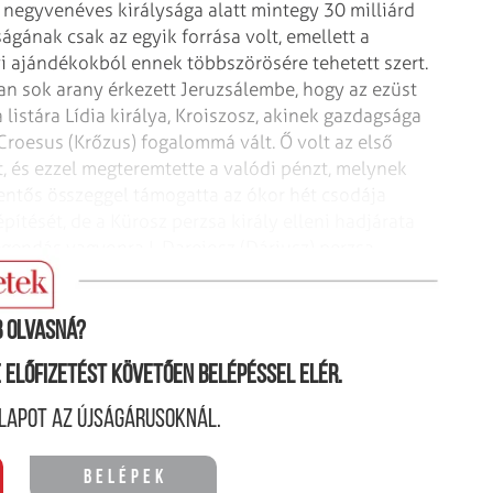
gy negyvenéves királysága alatt mintegy 30 milliárd
ágának csak az egyik forrása volt, emellett a
yi ajándékokból ennek többszörösére tehetett szert.
yan sok arany érkezett Jeruzsálembe, hogy az ezüst
a listára Lídia királya, Kroiszosz, akinek gazdagsága
 Croesus (Krőzus) fogalommá vált. Ő volt az első
t, és ezzel megteremtette a valódi pénzt, melynek
lentős összeggel támogatta az ókor hét csodája
ítését, de a Kürosz perzsa király elleni hadjárata
egendás vagyonra I. Dareiosz (Dáriusz) perzsa
inonimájává vált.
 olvasná?
ne előfizetést követően belépéssel elér.
lapot az újságárusoknál.
Belépek