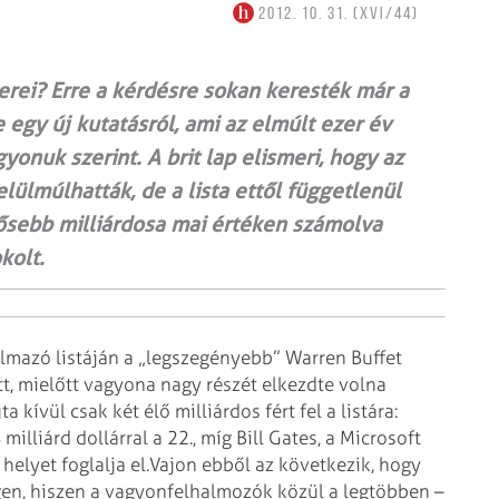
2012. 10. 31. (XVI/44)
rei? Erre a kérdésre sokan keresték már a
 egy új kutatásról, ami az elmúlt ezer év
gyonuk szerint. A brit lap elismeri, hogy az
lülmúlhatták, de a lista ettől függetlenül
ősebb milliárdosa mai értéken számolva
kolt.
lmazó listáján a „legszegényebb” Warren Buffet
tt, mielőtt vagyona nagy részét elkezdte volna
 kívül csak két élő milliárdos fért fel a listára:
milliárd dollárral a 22., míg Bill Gates, a Microsoft
helyet foglalja el.
Vajon ebből az következik, hogy
en, hiszen a vagyonfelhalmozók közül a legtöbben –