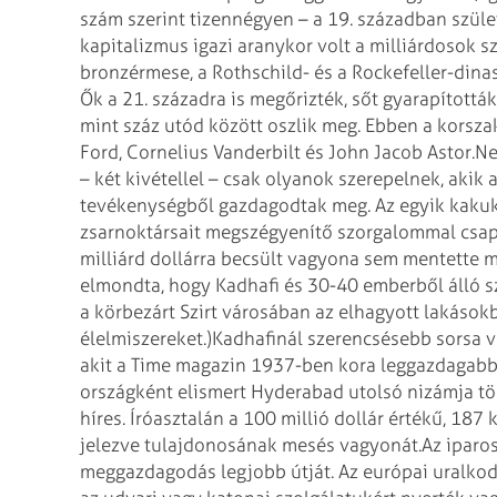
szám szerint tizennégyen – a 19. században szül
kapitalizmus igazi aranykor volt a milliárdosok sz
bronzérmese, a Rothschild- és a Rockefeller-dinas
Ők a 21. századra is megőrizték, sőt gyarapítottá
mint száz utód között oszlik meg. Ebben a korszak
Ford, Cornelius Vanderbilt és John Jacob Astor.
Ne
– két kivétellel – csak olyanok szerepelnek, akik
tevékenységből gazdagodtak meg. Az egyik kakukk
zsarnoktársait megszégyenítő szorgalommal csapol
milliárd dollárra becsült vagyona sem mentette me
elmondta, hogy Kadhafi és 30-40 emberből álló sz
a körbezárt Szirt városában az elhagyott lakások
élelmiszereket.)
Kadhafinál szerencsésebb sorsa v
akit a Time magazin 1937-ben kora leggazdagabb
országként elismert Hyderabad utolsó nizámja t
híres. Íróasztalán a 100 millió dollár értékű, 18
jelezve tulajdonosának mesés vagyonát.
Az iparos
meggazdagodás legjobb útját. Az európai uralkodó