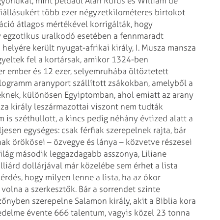
gyonukat, mint például Alan Rufus és William de
iállásukért több ezer négyzetkilométeres birtokot
fláció átlagos mértékével korrigálták, hogy
y egzotikus uralkodó esetében a fennmaradt
ő helyére került nyugat-afrikai király, I. Musza mansza
gyeltek fel a kortársak, amikor 1324-ben
r ember és 12 ezer, selyemruhába öltöztetett
kilogramm aranyport szállított zsákokban, amelyből a
eknek, különösen Egyiptomban, ahol emiatt az arany
za király leszármazottai viszont nem tudták
is széthullott, a kincs pedig néhány évtized alatt a
jesen egységes: csak férfiak szerepelnek rajta, bár
ak örökösei – özvegye és lánya – közvetve részesei
világ második leggazdagabb asszonya, Liliane
lliárd dollárjával már közelébe sem érhet a lista
érdés, hogy milyen lenne a lista, ha az ókor
volna a szerkesztők. Bár a sorrendet szinte
őnyben szerepelne Salamon király, akit a Biblia kora
delme évente 666 talentum, vagyis közel 23 tonna