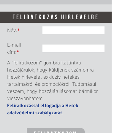
FELIRATKOZÁS HÍRLEVÉLRE
Név:
*
E-mail
cím:
*
A "feliratkozom" gombra kattintva
hozzájárulok, hogy küldjenek számomra
Hetek hírlevelet exkluzív hetekes
tartalmakról és promóciókról. Tudomásul
veszem, hogy hozzájárulásomat bármikor
visszavonhatom.
Feliratkozással elfogadja a Hetek
adatvédelmi szabályzatát
.