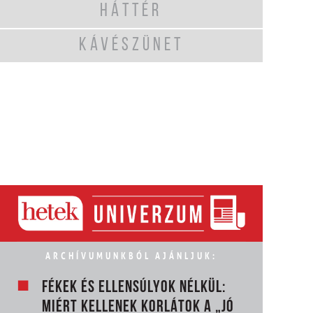
HÁTTÉR
KÁVÉSZÜNET
ARCHÍVUMUNKBÓL AJÁNLJUK:
FÉKEK ÉS ELLENSÚLYOK NÉLKÜL:
MIÉRT KELLENEK KORLÁTOK A „JÓ