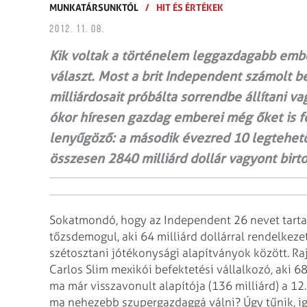
MUNKATÁRSUNKTÓL
/
HIT ÉS ÉRTÉKEK
2012. 11. 08.
Kik voltak a történelem leggazdagabb embe
választ. Most a brit Independent számolt be
milliárdosait próbálta sorrendbe állítani va
ókor híresen gazdag emberei még őket is fe
lenyűgöző: a második évezred 10 legtehet
összesen 2840 milliárd dollár vagyont birto
Sokatmondó, hogy az Independent 26 nevet tarta
tőzsdemogul, aki 64 milliárd dollárral rendelkeze
szétosztani jótékonysági alapítványok között. Rajta
Carlos Slim mexikói befektetési vállalkozó, aki 68 
ma már visszavonult alapítója (136 milliárd) a 12. 
ma nehezebb szupergazdaggá válni? Úgy tűnik, ig