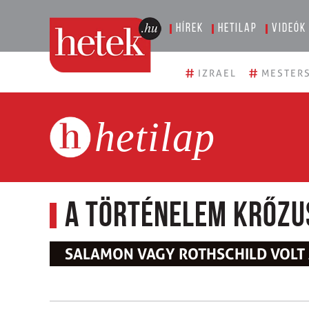
Hírek
Hetilap
Videók
#
#
IZRAEL
MESTERS
hetilap
A történelem krőzu
SALAMON VAGY ROTHSCHILD VOLT