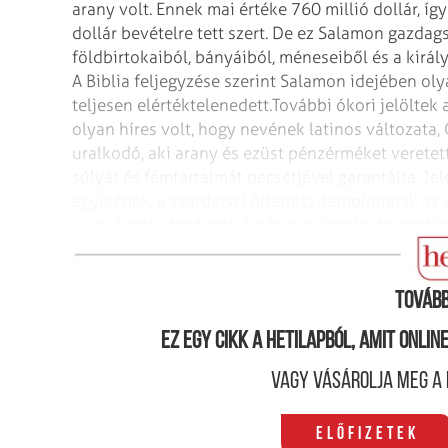
arany volt. Ennek mai értéke 760 millió dollár, í
dollár bevételre tett szert. De ez Salamon gazdags
földbirtokaiból, bányáiból, méneseiből és a királ
A Biblia feljegyzése szerint Salamon idejében ol
teljesen elértéktelenedett.
További ókori jelöltek 
olyan híres volt, hogy nevének latinos változata,
uralkodó, aki arany és ezüst pénzérméket veretet
súlyát és fémtartalmát pecsétjével garantálta. Je
egyikének, a szardeiszi Artemisz-templomnak az ép
vereséggel végződött. A pénzverésből tett szert l
nagykirály is, akinek neve szintén a gazdagság sz
Tovább
Ez egy cikk a hetilapból, amit onli
Vagy vásárolja meg a 
Előfizetek