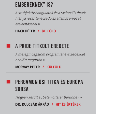
EMBEREKNEK” IS?
A szubjektív hangulatok és a racionális érvek
hiánya rossz tanácsadó az államszervezet
átalakításánál
»
HACK PÉTER
/
BELFÖLD
A PRIDE TITKOLT EREDETE
A melegmozgalom programját évtizedekkel
ezelőtt megírták
»
MORVAY PÉTER
/
KÜLFÖLD
PERGAMON ŐSI TITKA ÉS EURÓPA
SORSA
Hogyan került a „Sátán oltára” Berlinbe?
»
DR. KULCSÁR ÁRPÁD
/
HIT ÉS ÉRTÉKEK