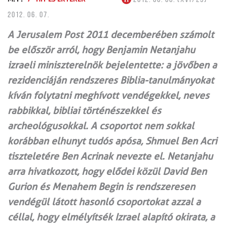
2012. 06. 07.
A Jerusalem Post 2011 decemberében számolt
be először arról, hogy Benjamin Netanjahu
izraeli miniszterelnök bejelentette: a jövőben a
rezidenciáján rendszeres Biblia-tanulmányokat
kíván folytatni meghívott vendégekkel, neves
rabbikkal, bibliai történészekkel és
archeológusokkal. A csoportot nem sokkal
korábban elhunyt tudós apósa, Shmuel Ben Acri
tiszteletére Ben Acrinak nevezte el. Netanjahu
arra hivatkozott, hogy elődei közül David Ben
Gurion és Menahem Begin is rendszeresen
vendégül látott hasonló csoportokat azzal a
céllal, hogy elmélyítsék Izrael alapító okirata, a