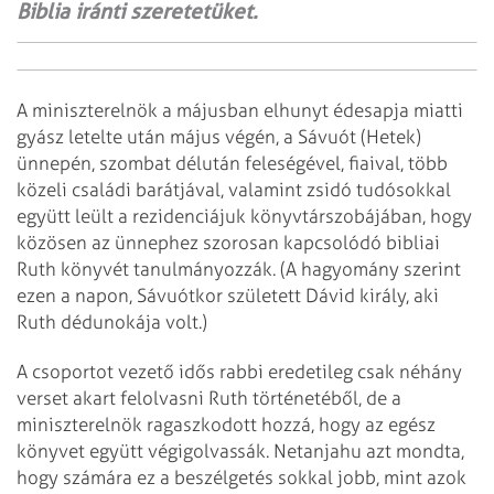
Biblia iránti szeretetüket.
A miniszterelnök a májusban elhunyt édesapja miatti
gyász letelte után május végén, a Sávuót (Hetek)
ünnepén, szombat délután feleségével, fiaival, több
közeli családi barátjával, valamint zsidó tudósokkal
együtt leült a rezidenciájuk könyvtárszobájában, hogy
közösen az ünnephez szorosan kapcsolódó bibliai
Ruth könyvét tanulmányozzák. (A hagyomány szerint
ezen a napon, Sávuótkor született Dávid király, aki
Ruth dédunokája volt.)
A csoportot vezető idős rabbi eredetileg csak néhány
verset akart felolvasni Ruth történetéből, de a
miniszterelnök ragaszkodott hozzá, hogy az egész
könyvet együtt végigolvassák. Netanjahu azt mondta,
hogy számára ez a beszélgetés sokkal jobb, mint azok