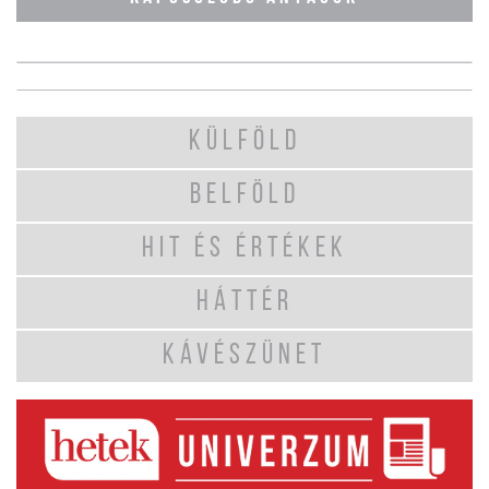
KÜLFÖLD
BELFÖLD
HIT ÉS ÉRTÉKEK
HÁTTÉR
KÁVÉSZÜNET