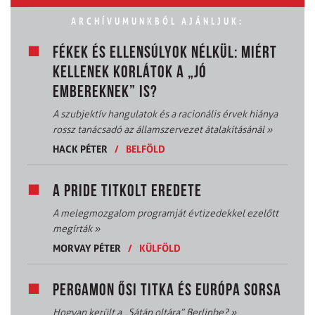
ARCHÍVUMUNKBÓL AJÁNLJUK:
FÉKEK ÉS ELLENSÚLYOK NÉLKÜL: MIÉRT
KELLENEK KORLÁTOK A „JÓ
EMBEREKNEK” IS?
A szubjektív hangulatok és a racionális érvek hiánya
rossz tanácsadó az államszervezet átalakításánál
»
HACK PÉTER
/
BELFÖLD
A PRIDE TITKOLT EREDETE
A melegmozgalom programját évtizedekkel ezelőtt
megírták
»
MORVAY PÉTER
/
KÜLFÖLD
PERGAMON ŐSI TITKA ÉS EURÓPA SORSA
Hogyan került a „Sátán oltára” Berlinbe?
»