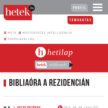
Profil
Támogatás
#
#
META
MESTERSÉGES INTELLIGENCIA
#
ENERGIAVÁLSÁG
hetilap
Bibliaóra a rezidencián
M. P.
/
HIT ÉS ÉRTÉKEK
2012. 06. 08. (XVI/23)