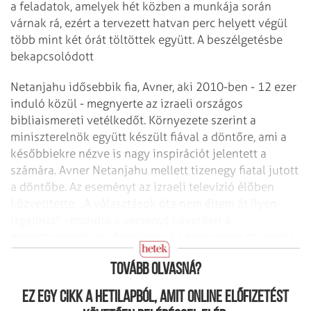
a feladatok, amelyek hét közben a munkája során
várnak rá, ezért a tervezett hatvan perc helyett végül
több mint két órát töltöttek együtt. A beszélgetésbe
bekapcsolódott
Netanjahu idősebbik fia, Avner, aki 2010-ben - 12 ezer
induló közül - megnyerte az izraeli országos
bibliaismereti vetélkedőt. Környezete szerint a
miniszterelnök együtt készült fiával a döntőre, ami a
későbbiekre nézve is nagy inspirációt jelentett a
számára. Avner Netanjahu mellett tizenegy fiatal jutott
a döntőbe. Az eseményt az izraeli televízió élőben
közvetítette. „A választások óta nem éltem át ilyen
izgalmat" - mondta a versenyt követően a
miniszterelnök, aki feleségével a helyszínen szurkolta
végig a döntőt.
Tovább olvasná?
Ez egy cikk a hetilapból, amit online előfizetést