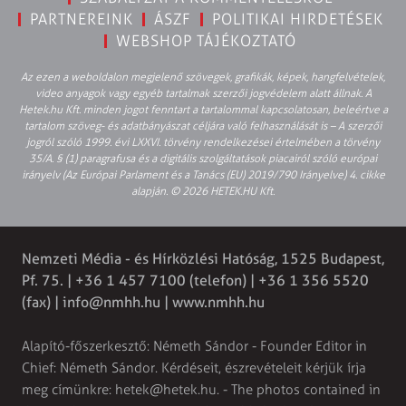
PARTNEREINK
ÁSZF
POLITIKAI HIRDETÉSEK
WEBSHOP TÁJÉKOZTATÓ
Az ezen a weboldalon megjelenő szövegek, grafikák, képek, hangfelvételek,
video anyagok vagy egyéb tartalmak szerzői jogvédelem alatt állnak. A
Hetek.hu Kft. minden jogot fenntart a tartalommal kapcsolatosan, beleértve a
tartalom szöveg- és adatbányászat céljára való felhasználását is – A szerzői
jogról szóló 1999. évi LXXVI. törvény rendelkezései értelmében a törvény
35/A. § (1) paragrafusa és a digitális szolgáltatások piacairól szóló európai
irányelv (Az Európai Parlament és a Tanács (EU) 2019/790 Irányelve) 4. cikke
alapján. © 2026 HETEK.HU Kft.
Nemzeti Média - és Hírközlési Hatóság, 1525 Budapest,
Pf. 75. | +36 1 457 7100 (telefon) | +36 1 356 5520
(fax) |
info@nmhh.hu
| www.nmhh.hu
Alapító-főszerkesztő: Németh Sándor - Founder Editor in
Chief: Németh Sándor. Kérdéseit, észrevételeit kérjük írja
meg címünkre:
hetek@hetek.hu
. - The photos contained in