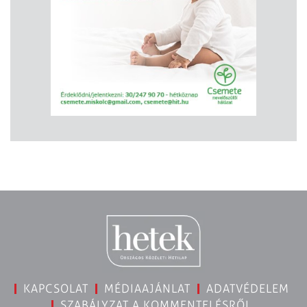
KAPCSOLAT
MÉDIAAJÁNLAT
ADATVÉDELEM
SZABÁLYZAT A KOMMENTELÉSRŐL