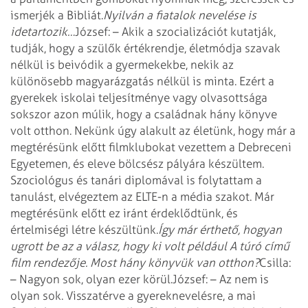
ismerjék a Bibliát.
Nyilván a fiatalok nevelése is
idetartozik…
József: – Akik a szocializációt kutatják,
tudják, hogy a szülők értékrendje, életmódja szavak
nélkül is beivódik a gyermekekbe, nekik az
különösebb magyarázgatás nélkül is minta. Ezért a
gyerekek iskolai teljesítménye vagy olvasottsága
sokszor azon múlik, hogy a családnak hány könyve
volt otthon. Nekünk úgy alakult az életünk, hogy már a
megtérésünk előtt filmklubokat vezettem a Debreceni
Egyetemen, és eleve bölcsész pályára készültem.
Szociológus és tanári diplomával is folytattam a
tanulást, elvégeztem az ELTE-n a média szakot. Már
megtérésünk előtt ez iránt érdeklődtünk, és
értelmiségi létre készültünk.
Így már érthető, hogyan
ugrott be az a válasz, hogy ki volt például A túró című
film rendezője. Most hány könyvük van otthon?
Csilla:
– Nagyon sok, olyan ezer körül.
József: – Az nem is
olyan sok. Visszatérve a gyereknevelésre, a mai