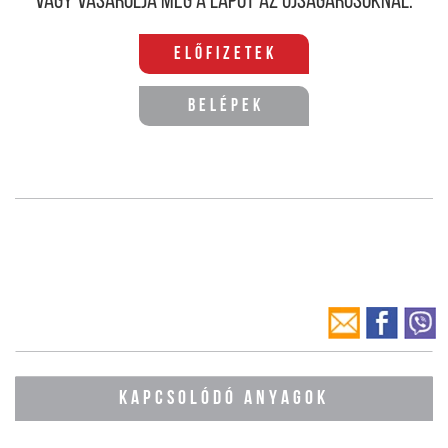
Vagy vásárolja meg a lapot az újságárusoknál.
Előfizetek
Belépek
KAPCSOLÓDÓ ANYAGOK