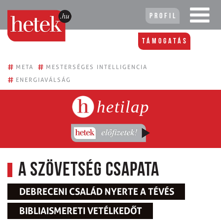
Profil
Támogatás
#
#
META
MESTERSÉGES INTELLIGENCIA
#
ENERGIAVÁLSÁG
hetilap
A Szövetség csapata
DEBRECENI CSALÁD NYERTE A TÉVÉS
BIBLIAISMERETI VETÉLKEDŐT