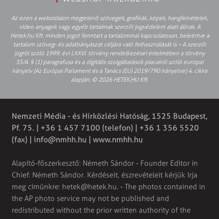
Az ezen a weboldalon megjelenő szövegek, grafikák, képek, hangfelvételek,
video anyagok vagy egyéb tartalmak szerzői jogvédelem alatt állnak. A
Hetek.hu Kft. minden jogot fenntart a tartalommal kapcsolatosan, beleértve a
tartalom szöveg- és adatbányászat céljára való felhasználását is – A szerzői
jogról szóló 1999. évi LXXVI. törvény rendelkezései értelmében a törvény
35/A. § (1) paragrafusa és a digitális szolgáltatások piacairól szóló európai
irányelv (Az Európai Parlament és a Tanács (EU) 2019/790 Irányelve) 4. cikke
alapján. © 2026 HETEK.HU Kft.
Nemzeti Média - és Hírközlési Hatóság, 1525 Budapest,
Pf. 75. | +36 1 457 7100 (telefon) | +36 1 356 5520
(fax) |
info@nmhh.hu
| www.nmhh.hu
Alapító-főszerkesztő: Németh Sándor - Founder Editor in
Chief: Németh Sándor. Kérdéseit, észrevételeit kérjük írja
meg címünkre:
hetek@hetek.hu
. - The photos contained in
the AP photo service may not be published and
redistributed without the prior written authority of the