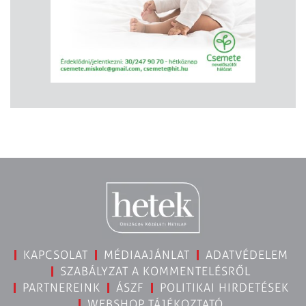
KAPCSOLAT
MÉDIAAJÁNLAT
ADATVÉDELEM
SZABÁLYZAT A KOMMENTELÉSRŐL
PARTNEREINK
ÁSZF
POLITIKAI HIRDETÉSEK
WEBSHOP TÁJÉKOZTATÓ