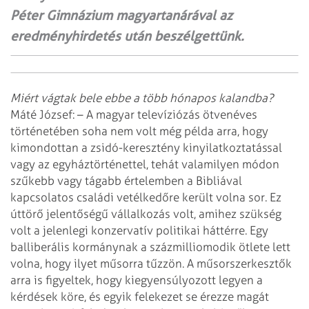
Péter Gimnázium magyartanárával az
eredményhirdetés után beszélgettünk.
Miért vágtak bele ebbe a több hónapos kalandba?
Máté József: – A magyar televíziózás ötvenéves
történetében soha nem volt még példa arra, hogy
kimondottan a zsidó-keresztény kinyilatkoztatással
vagy az egyháztörténettel, tehát valamilyen módon
szűkebb vagy tágabb értelemben a Bibliával
kapcsolatos családi vetélkedőre került volna sor. Ez
úttörő jelentőségű vállalkozás volt, amihez szükség
volt a jelenlegi konzervatív politikai háttérre. Egy
balliberális kormánynak a százmilliomodik ötlete lett
volna, hogy ilyet műsorra tűzzön. A műsorszerkesztők
arra is figyeltek, hogy kiegyensúlyozott legyen a
kérdések köre, és egyik felekezet se érezze magát