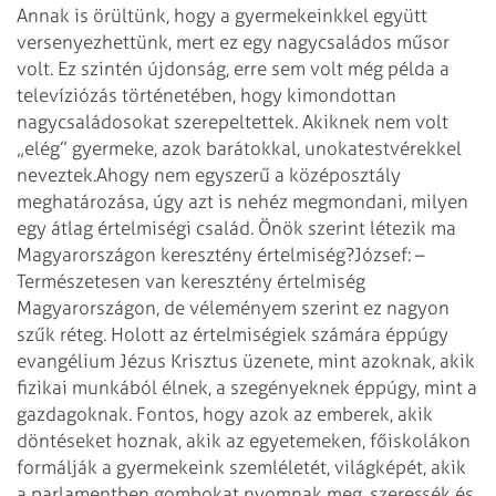
Annak is örültünk, hogy a gyermekeinkkel együtt
versenyezhettünk, mert ez egy nagycsaládos műsor
volt. Ez szintén újdonság, erre sem volt még példa a
televíziózás történetében, hogy kimondottan
nagycsaládosokat szerepeltettek. Akiknek nem volt
„elég” gyermeke, azok barátokkal, unokatestvérekkel
neveztek.
Ahogy nem egyszerű a középosztály
meghatározása, úgy azt is nehéz megmondani, milyen
egy átlag értelmiségi család. Önök szerint létezik ma
Magyarországon keresztény értelmiség?
József: –
Természetesen van keresztény értelmiség
Magyarországon, de véleményem szerint ez nagyon
szűk réteg. Holott az értelmiségiek számára éppúgy
evangélium Jézus Krisztus üzenete, mint azoknak, akik
fizikai munkából élnek, a szegényeknek éppúgy, mint a
gazdagoknak. Fontos, hogy azok az emberek, akik
döntéseket hoznak, akik az egyetemeken, főiskolákon
formálják a gyermekeink szemléletét, világképét, akik
a parlamentben gombokat nyomnak meg, szeressék és