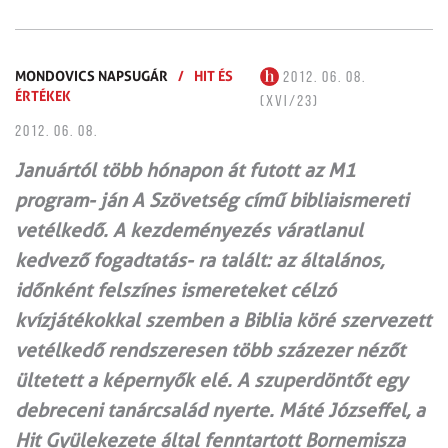
MONDOVICS NAPSUGÁR
/
HIT ÉS
2012. 06. 08.
ÉRTÉKEK
(XVI/23)
2012. 06. 08.
Januártól több hónapon át futott az M1
program- ján A Szövetség című bibliaismereti
vetélkedő. A kezdeményezés váratlanul
kedvező fogadtatás- ra talált: az általános,
időnként felszínes ismereteket célzó
kvízjátékokkal szemben a Biblia köré szervezett
vetélkedő rendszeresen több százezer nézőt
ültetett a képernyők elé. A szuperdöntőt egy
debreceni tanárcsalád nyerte. Máté Józseffel, a
Hit Gyülekezete által fenntartott Bornemisza