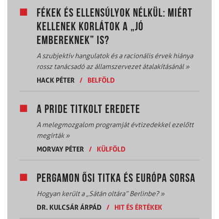
FÉKEK ÉS ELLENSÚLYOK NÉLKÜL: MIÉRT
KELLENEK KORLÁTOK A „JÓ
EMBEREKNEK” IS?
A szubjektív hangulatok és a racionális érvek hiánya
rossz tanácsadó az államszervezet átalakításánál
»
HACK PÉTER
/
BELFÖLD
A PRIDE TITKOLT EREDETE
A melegmozgalom programját évtizedekkel ezelőtt
megírták
»
MORVAY PÉTER
/
KÜLFÖLD
PERGAMON ŐSI TITKA ÉS EURÓPA SORSA
Hogyan került a „Sátán oltára” Berlinbe?
»
DR. KULCSÁR ÁRPÁD
/
HIT ÉS ÉRTÉKEK