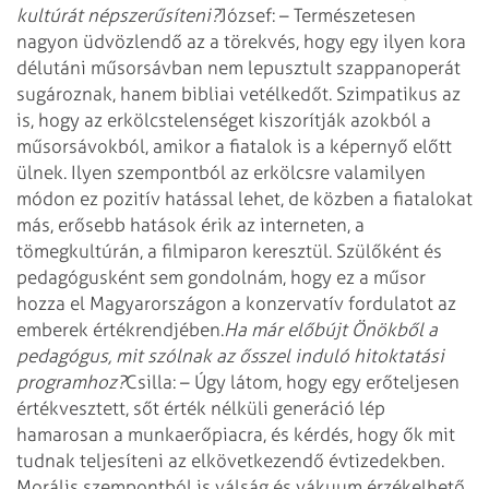
kultúrát népszerűsíteni?
József: – Természetesen
nagyon üdvözlendő az a törekvés, hogy egy ilyen kora
délutáni műsorsávban nem lepusztult szappanoperát
sugároznak, hanem bibliai vetélkedőt. Szimpatikus az
is, hogy az erkölcstelenséget kiszorítják azokból a
műsorsávokból, amikor a fiatalok is a képernyő előtt
ülnek. Ilyen szempontból az erkölcsre valamilyen
módon ez pozitív hatással lehet, de közben a fiatalokat
más, erősebb hatások érik az interneten, a
tömegkultúrán, a filmiparon keresztül. Szülőként és
pedagógusként sem gondolnám, hogy ez a műsor
hozza el Magyarországon a konzervatív fordulatot az
emberek értékrendjében.
Ha már előbújt Önökből a
pedagógus, mit szólnak az ősszel induló hitoktatási
programhoz?
Csilla: – Úgy látom, hogy egy erőteljesen
értékvesztett, sőt érték nélküli generáció lép
hamarosan a munkaerőpiacra, és kérdés, hogy ők mit
tudnak teljesíteni az elkövetkezendő évtizedekben.
Morális szempontból is válság és vákuum érzékelhető,