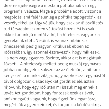
de erre a jelenségre a mostani politikának van egy
programja, válasza. Maga a probléma adott, viszont a
megoldás, ami felé jelenleg a politika tapogatózik, az
veszélyekkel jár. Úgy véljük, hogy csak az újjászületés
tud társadalmi szinten változást hozni. Mi is csak
akkor tudunk jó mintát adni, ha hitelesek vagyunk a
gyerekeink előtt. Nekünk is vannak hibáink, a
tinédzserek pedig nagyon kritikusak ebben az
időszakban, így azonnal észreveszik, hogy mik ezek.
Ha nem vagy egyenes, őszinte, akkor azt is meglátják.
József: – A hitelesség mellett pedig muszáj egymásra
jobban odafigyelni. Sokszor az az életmód, amit ránk
kényszerít a munka világa, hogy naphosszat egymástól
távol dolgozunk, akadályokat gördít ez elé, aztán
rájövünk, hogy egy idő után mi isszuk meg ennek a
levét. Azt gondolom, hogy fontosak ezek az évek,
amikor együtt vagyunk, hogy figyeljünk egymásra,
megértsük a gyerekeinket, és tudjunk a kérdéseikre, a