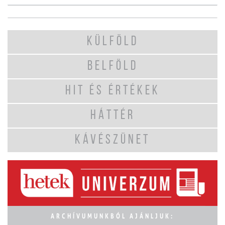
KÜLFÖLD
BELFÖLD
HIT ÉS ÉRTÉKEK
HÁTTÉR
KÁVÉSZÜNET
ARCHÍVUMUNKBÓL AJÁNLJUK: