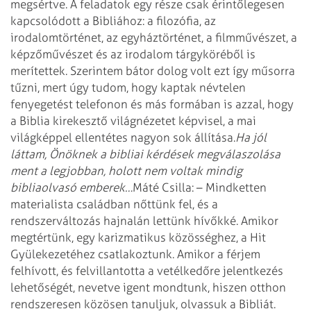
megsértve. A feladatok egy része csak érintőlegesen
kapcsolódott a Bibliához: a filozófia, az
irodalomtörténet, az egyháztörténet, a filmművészet, a
képzőművészet és az irodalom tárgyköréből is
merítettek. Szerintem bátor dolog volt ezt így műsorra
tűzni, mert úgy tudom, hogy kaptak névtelen
fenyegetést telefonon és más formában is azzal, hogy
a Biblia kirekesztő világnézetet képvisel, a mai
világképpel ellentétes nagyon sok állítása.
Ha jól
láttam, Önöknek a bibliai kérdések megválaszolása
ment a legjobban, holott nem voltak mindig
bibliaolvasó emberek…
Máté Csilla: – Mindketten
materialista családban nőttünk fel, és a
rendszerváltozás hajnalán lettünk hívőkké. Amikor
megtértünk, egy karizmatikus közösséghez, a Hit
Gyülekezetéhez csatlakoztunk. Amikor a férjem
felhívott, és felvillantotta a vetélkedőre jelentkezés
lehetőségét, nevetve igent mondtunk, hiszen otthon
rendszeresen közösen tanuljuk, olvassuk a Bibliát.