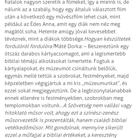
fiatalok nagyon szeretik a filmeket, így a mieink is, de
nálunk az a szabály, hogy egy általuk választott film
után a következő egy művészfilm lehet csak, mint
például az Édes Anna, amit egy diák nem néz meg
magától soha. Hetente amúgy jóval kevesebbet
tévéznek, mint a diákok többsége.
Hogyan készültetek
fordulóról fordulóra?
Máté Dorka: – Beszereztünk egy
ötszáz darabos kártyacsomagot, ami a legismertebb
bibliai témájú alkotásokat ismertette. Fogtuk a
kártyalapokat, és múzeumot csináltunk belőlük,
egymás mellé tettük a szobrokat, festményeket, majd
képzeletben végigjártuk a mi kis „múzeumunkat”, és
ezzel sokat megjegyeztünk. De a legbizonytalanabbak
ennek ellenére is festményekben, szobrokban meg
templomokban voltunk…
A Szövetség nem vallási vagy
hitoktató műsor volt, ahogy ezt a színész-zenész
műsorvezetők is prezentálták, hanem családi bibliai
vetélkedőműsor. Mit gondolnak, mennyire sikerült
ezzel a műfajjal a bibliai értékeket, a keresztény