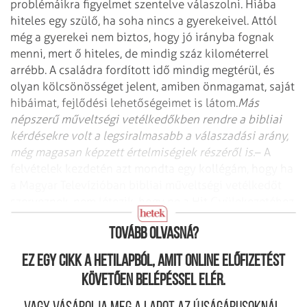
problémáikra figyelmet szentelve válaszolni. Hiába
hiteles egy szülő, ha soha nincs a gyerekeivel. Attól
még a gyerekei nem biztos, hogy jó irányba fognak
menni, mert ő hiteles, de mindig száz kilométerrel
arrébb. A családra fordított idő mindig megtérül, és
olyan kölcsönösséget jelent, amiben önmagamat, saját
hibáimat, fejlődési lehetőségeimet is látom.
Más
népszerű műveltségi vetélkedőkben rendre a bibliai
kérdésekre volt a legsiralmasabb a válaszadási arány,
még magasan képzett értelmiségiek részéről is.
– A
felvételek kezdetén azt mondta egy kollégám, hogy ha
a Magyar Televízióban bibliai műveltségi vetélkedőt
szerveznek, nem létezik, hogy ne a Hit Gyülekezetéhez
tartozó család nyerje meg. Nos, megnyertük.
Tovább olvasná?
Ez egy cikk a hetilapból, amit online előfizetést
követően belépéssel elér.