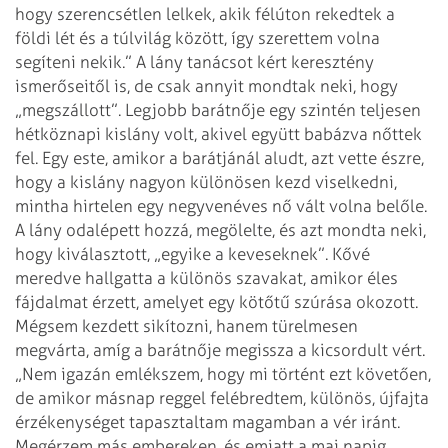
hogy szerencsétlen lelkek, akik félúton rekedtek a
földi lét és a túlvilág között, így szerettem volna
segíteni nekik.”
A lány tanácsot kért keresztény
ismerőseitől is, de csak annyit mondtak neki, hogy
„megszállott”.
Legjobb barátnője egy szintén teljesen
hétköznapi kislány volt, akivel együtt babázva nőttek
fel. Egy este, amikor a barátjánál aludt, azt vette észre,
hogy a kislány nagyon különösen kezd viselkedni,
mintha hirtelen egy negyvenéves nő vált volna belőle.
A lány odalépett hozzá, megölelte, és azt mondta neki,
hogy kiválasztott, „egyike a keveseknek”. Kővé
meredve hallgatta a különös szavakat, amikor éles
fájdalmat érzett, amelyet egy kötőtű szúrása okozott.
Mégsem kezdett sikítozni, hanem türelmesen
megvárta, amíg a barátnője megissza a kicsordult vért.
„Nem igazán emlékszem, hogy mi történt ezt követően,
de amikor másnap reggel felébredtem, különös,
újfajta
érzékenységet tapasztaltam magamban a vér iránt.
Megérzem más embereken, és emiatt a mai napig