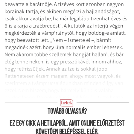
beavatta a barátnője. A tízéves kort azonban nagyon
korainak tartja, és akiben megérzi a hajlandóságot,
csak akkor avatja be, ha már legalább tizenhat éves és
ő is akarja a „ráébredést”.
A kutatók az interjú végén
megkérdezték a vámpírlánytól, hogy bol­dog-e amiatt,
hogy beavatott lett. „Nem – ismerte el –, bármit
megadnék azért, hogy újra normális ember lehessek.
Nem akarom többé szellemek hangját hallani, és bár
elég lenne nekem is egy presszókávét innom ahhoz,
hogy felfrissüljek. Annak az íze is sokkal jobb.
Rettenetesen érzem magam, ahogy most vagyok, és
szerintem a (vámpír)családunkban mindenki így van
ezzel. Nem hiszem, hogy bármelyikünk is valaha
boldog lenne. De nekünk már túl késő” – tette hozzá
keserűen.
Tovább olvasná?
Ez egy cikk a hetilapból, amit online előfizetést
követően belépéssel elér.