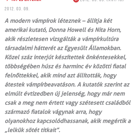
2012. 03. 09.
A modern vámpírok léteznek – állítja két
amerikai kutató, Donna Howell és Nita Horn,
akik részletesen vizsgálták a vámpírkultúra
társadalmi hátterét az Egyesült Államokban.
Közel száz interjút készítettek önkéntesekkel,
többségében húsz és harminc év közötti fiatal
felnőttekkel, akik mind azt állították, hogy
átestek vámpírbeavatáson. A kutatók szerint az
elmúlt évtizedben új jelenség, hogy már nem
csak a meg nem értett vagy szétesett családból
származó fiatalok vágynak arra, hogy
olyanokhoz kapcsolódhassanak, akik megértik a
„lelkük sötét titkait”.