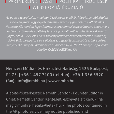
PARTNEREINK
ÁSZF
POLITIKAI HIRDETÉSEK
WEBSHOP TÁJÉKOZTATÓ
Az ezen a weboldalon megjelenő szövegek, grafikák, képek, hangfelvételek,
video anyagok vagy egyéb tartalmak szerzői jogvédelem alatt állnak. A
Hetek.hu Kft. minden jogot fenntart a tartalommal kapcsolatosan, beleértve a
tartalom szöveg- és adatbányászat céljára való felhasználását is – A szerzői
jogról szóló 1999. évi LXXVI. törvény rendelkezései értelmében a törvény
35/A. § (1) paragrafusa és a digitális szolgáltatások piacairól szóló európai
irányelv (Az Európai Parlament és a Tanács (EU) 2019/790 Irányelve) 4. cikke
alapján. © 2026 HETEK.HU Kft.
Nemzeti Média - és Hírközlési Hatóság, 1525 Budapest,
Pf. 75. | +36 1 457 7100 (telefon) | +36 1 356 5520
(fax) |
info@nmhh.hu
| www.nmhh.hu
Alapító-főszerkesztő: Németh Sándor - Founder Editor in
Chief: Németh Sándor. Kérdéseit, észrevételeit kérjük írja
meg címünkre:
hetek@hetek.hu
. - The photos contained in
the AP photo service may not be published and