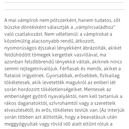
A mai vámpírok nem pótszer­ként, hanem tudatos, sőt
büszke döntésként választják a „vámpírcsaládhoz”
való csatlakozást. Nem véletlenül: a vámpírokat a
közelmúltig alacsonyabb rendű, átkozott,
nyomorúságos éjszakai lényekként ábrázol­ták, akiket
feldühödött tömegek kergettek vasvillával, ma
azonban felsőbb­rendű lényekké váltak, akiknek nincs
semmi rejtegetnivalójuk. Férfiasak és menők, akiket a
fiatalok irigyelnek. Gyorsabbak, erősebbek, fizikailag
tökéletesek, akik levetették magukról az emberi lét
során hordozott tökéletlenségeiket. Mentesek az
emberiséget gyötrő nyavalyáktól, nem kell tartaniuk a
rákos daganatoktól, szívrohamtól vagy a szeretteik
elvesztésétől, és erős, tökéletes testük van. (Az interjúk
során többen azt állították, hogy a beavatásuk után
meggyógyultak vagy rövid idő alatt eltűnt róluk a