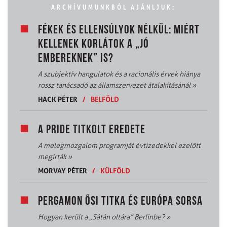
ARCHÍVUMUNKBÓL AJÁNLJUK:
FÉKEK ÉS ELLENSÚLYOK NÉLKÜL: MIÉRT
KELLENEK KORLÁTOK A „JÓ
EMBEREKNEK” IS?
A szubjektív hangulatok és a racionális érvek hiánya
rossz tanácsadó az államszervezet átalakításánál
»
HACK PÉTER
/
BELFÖLD
A PRIDE TITKOLT EREDETE
A melegmozgalom programját évtizedekkel ezelőtt
megírták
»
MORVAY PÉTER
/
KÜLFÖLD
PERGAMON ŐSI TITKA ÉS EURÓPA SORSA
Hogyan került a „Sátán oltára” Berlinbe?
»