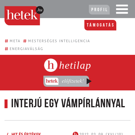
Profil
Támogatás
#
#
META
MESTERSÉGES INTELLIGENCIA
#
ENERGIAVÁLSÁG
hetilap
Interjú egy vámpírlánnyal
/
HIT ÉS ÉRTÉKEK
2012. 03. 09. (XVI/10)