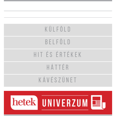
KÜLFÖLD
BELFÖLD
HIT ÉS ÉRTÉKEK
HÁTTÉR
KÁVÉSZÜNET