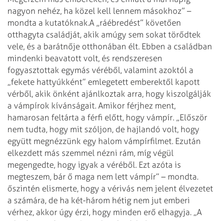
nagyon nehéz, ha közel kell lennem másokhoz” –
mondta a kutatóknak.
A „ráébredést” követően
otthagyta családját, akik amúgy sem sokat törődtek
vele, és a barátnője otthonában élt. Ebben a családban
mindenki beavatott volt, és rendszeresen
fogyasztottak egymás véréből, valamint azoktól a
„fekete hattyúkként” emlegetett emberektől kapott
vérből, akik önként ajánlkoztak arra, hogy kiszolgálják
a vámpírok kívánságait. Amikor férjhez ment,
hamarosan feltárta a férfi előtt, hogy vámpír. „Először
nem tudta, hogy mit szóljon, de hajlandó volt, hogy
együtt megnézzünk egy halom vámpírfilmet. Ezután
elkezdett más szemmel nézni rám, míg végül
megengedte, hogy igyak a véréből. Ezt azóta is
megteszem, bár ő maga nem lett vámpír” – mondta.
őszintén elismerte, hogy a vérivás nem jelent élvezetet
a számára, de ha két-három hétig nem jut emberi
vérhez, akkor úgy érzi, hogy minden erő elhagyja. „A