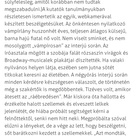
súlyfelesleg, amitől korábban nem tudtak
megszabadulni.)
A kutatók tanulmányukban
részletesen ismertetik az egyik, webkamerával
készített beszélgetésüket. Az önkéntesen nyilatkozó
vámpírlány huszonhét éves, teljesen átlagos külsejű,
barna hajú fiatal nő volt. Nem viselt sminket, és nem
mosolygott „vámpírosan” az interjú során. Az
íróasztala mögött a szobája falát rózsaszín virágok és
Broadway-musicalek plakátjai díszítették. Ha valaki
nyilvános helyen látja, eszében sem jutna sötét
titkokat keresni az életében. A négyórás interjú során
minden kérdésre készségesen válaszolt, de történetén
még a szakértők is megdöbbentek.
Tízéves volt, amikor
átesett az „ráébredésen”. Már kiskora óta hallotta és
érzékelte halott szellemek és elveszett lelkek
jelenlétét, de hiába próbált segítséget kérni a
felnőttektől, senki nem hitt neki. Megpróbálta szóval
elűzni a lényeket, de a vége az lett, hogy beszélgetni,
sőt barátkozni kezdett a szellemekkel. „Azt mondták,