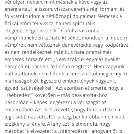
vér olyan nekem, mint másnak a kávé vagy az
energiaital. Ha iszom, visszanyerem a régi formám, és
folytatni tudom a hétköznapi dolgaimat. Nemcsak a
fizikai erőm tér vissza, hanem spirituális
elégedettséget is érzek.”
Cáfolta viszont a
vámpírfilmekben látható kliséket, mondván, a modern
vámpírok nem változnak denevérekké vagy ködpárává,
és nem rendelkeznek mágikus hatalommal más
emberek sorsa felett. „Nem szoktuk egymás nyakát
harapdálni, bár van, aki néha megteszi. Nem vagyunk
halhatatlanok, nem félünk a keresztektől meg az ilyen
marhaságoktól.
Egy­szerű emberi lények vagyunk,
egyedi szükségekkel.” Azt azonban elismerte, hogy a
„ráébredést” követően – más beavatottakhoz
hasonlóan – képes megérezni a vér szagát az
emberekben. Azt is észrevette, hogy bőre hirtelen a
legkisebb napsütéstől is leég, bár korábban nem volt
érzékeny a fényre.
A lány azt is elmondta, hogy
másokat is elvezetett a „ráébredésre”, ahogyan őt is