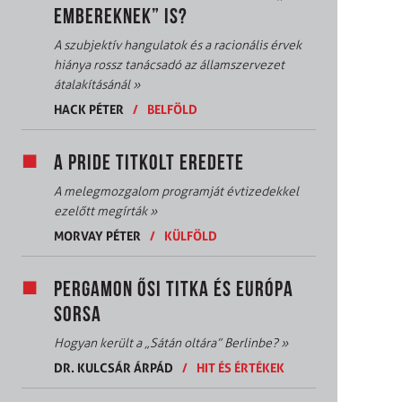
EMBEREKNEK” IS?
A szubjektív hangulatok és a racionális érvek
hiánya rossz tanácsadó az államszervezet
átalakításánál
»
HACK PÉTER
/
BELFÖLD
A PRIDE TITKOLT EREDETE
A melegmozgalom programját évtizedekkel
ezelőtt megírták
»
MORVAY PÉTER
/
KÜLFÖLD
PERGAMON ŐSI TITKA ÉS EURÓPA
SORSA
Hogyan került a „Sátán oltára” Berlinbe?
»
DR. KULCSÁR ÁRPÁD
/
HIT ÉS ÉRTÉKEK