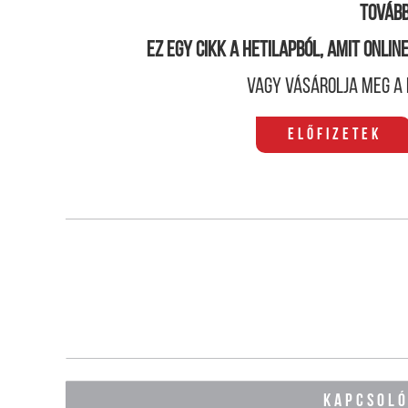
Tovább
Ez egy cikk a hetilapból, amit onli
Vagy vásárolja meg a 
Előfizetek
KAPCSOL