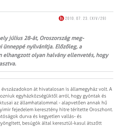
2010. 07. 23. (XIV/29)
ely július 28-át, Oroszország meg­
 ünneppé nyilvánítja. Előzőleg, a
n elhangzott olyan halvány ellenvetés, hogy
asztva.
 évszázadokon át hivatalosan is államegyház volt. A
hozniuk egyházközségüktől arról, hogy gyóntak és
liktusai az államhatalommal - alapvetően annak hű
yimir fejedelem keresztény hitre térítette Oroszhont.
atóságok durva és kegyetlen vallás- és
ngített, besúgók által keresztül-kasul átszőtt