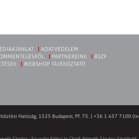
ÉDIAAJÁNLAT
ADATVÉDELEM
KOMMENTELÉSRŐL
PARTNEREINK
ÁSZF
ETÉSEK
WEBSHOP TÁJÉKOZTATÓ
rközlési Hatóság, 1525 Budapest, Pf. 75. | +36 1 457 7100 (te
émeth Sándor - Founder Editor in Chief: Németh Sándor. Kérdéseit, 