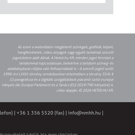
Az ezen a weboldalon megjelenő szövegek, grafikák, képek,
hangfelvételek, video anyagok vagy egyéb tartalmak szerzői
jogvédelem alatt állnak. A Hetek.hu Kft. minden jogot fenntart a
tartalommal kapcsolatosan, beleértve a tartalom szöveg- és
adatbányászat céljára való felhasználását is – A szerzői jogról szóló
1999. évi LXXVI. törvény rendelkezései értelmében a törvény 35/A. §
(1) paragrafusa és a digitális szolgáltatások piacairól szóló európai
irányelv (Az Európai Parlament és a Tanács (EU) 2019/790 Irányelve) 4.
cikke alapján. © 2026 HETEK.HU Kft.
lefon) | +36 1 356 5520 (fax) |
info@nmhh.hu
|
észrevételeit kérjük írja meg címünkre: