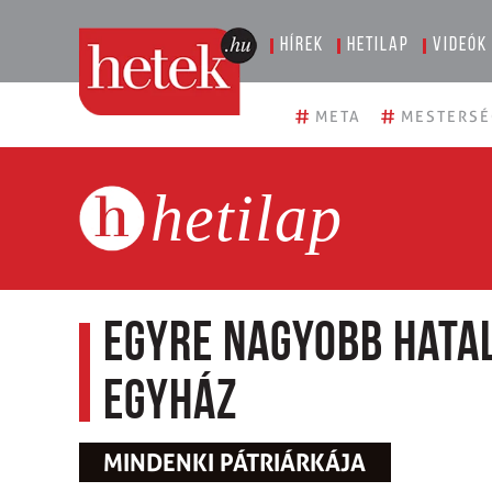
Hírek
Hetilap
Videók
#
#
META
MESTERSÉ
hetilap
Egyre nagyobb hata
egyház
MINDENKI PÁTRIÁRKÁJA