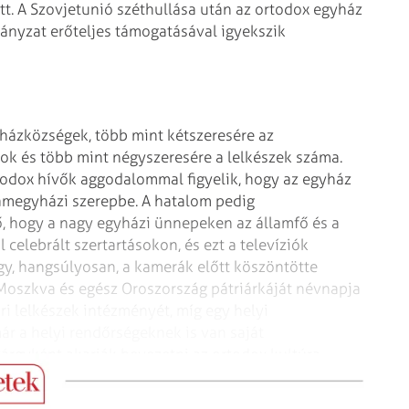
tt. A Szovjetunió széthullása után az ortodox egyház
mányzat erőteljes támogatásával igyekszik
yházközségek, több mint kétszeresére az
 és több mint négyszeresére a lelkészek száma.
rtodox hívők aggodalommal figyelik, hogy az egyház
amegyházi szerepbe. A hatalom pedig
, hogy a nagy egyházi ünnepeken az államfő és a
celebrált szertartásokon, és ezt a televíziók
y, hangsúlyosan, a kamerák előtt köszöntötte
, Moszkva és egész Oroszország pátriárkáját névnapja
ri lelkészek intézményét, míg egy helyi
 a helyi rendőrségeknek is van saját
tárgyként akarják bevezetni az ortodox kultúra