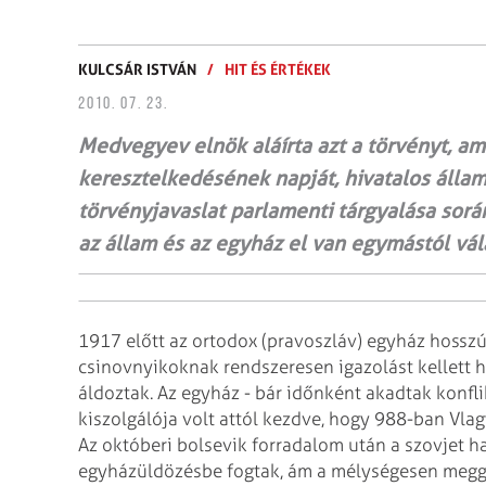
KULCSÁR ISTVÁN
/
HIT ÉS ÉRTÉKEK
2010. 07. 23.
Medvegyev elnök aláírta azt a törvényt, am
keresztelkedésének napját, hivatalos állami
törvényjavaslat parlamenti tárgyalása sorá
az állam és az egyház el van egymástól vál
1917 előtt az ortodox (pravoszláv) egyház hosszú
csinovnyikoknak rendszeresen igazolást kellett 
áldoztak. Az egyház - bár időnként akadtak konf
kiszolgálója volt attól kezdve, hogy 988-ban Vlag
Az októberi bolsevik forradalom után a szovjet h
egyházüldözésbe fogtak, ám a mélységesen meggyö