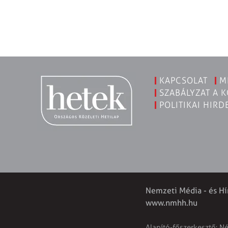
KAPCSOLAT
M
SZABÁLYZAT A 
POLITIKAI HIRD
Nemzeti Média - és Hí
www.nmhh.hu
Alapító-főszerkesztő: N