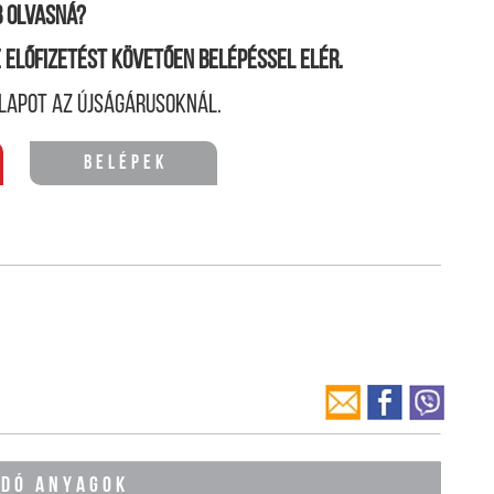
 olvasná?
ne előfizetést követően belépéssel elér.
lapot az újságárusoknál.
Belépek
ÓDÓ ANYAGOK