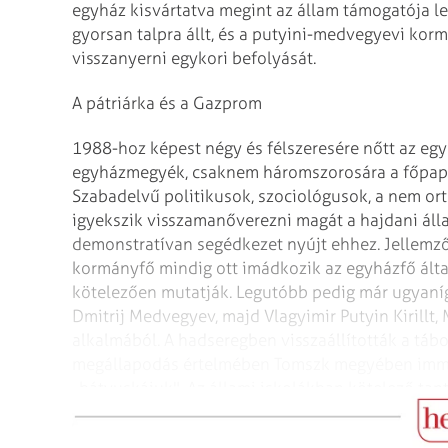
egyház kisvártatva megint az állam támogatója le
gyorsan talpra állt, és a putyini-medvegyevi kor
visszanyerni egykori befolyását.
A pátriárka és a Gazprom
1988-hoz képest négy és félszeresére nőtt az eg
egyházmegyék, csaknem háromszorosára a főpapok
Szabad­elvű politikusok, szociológusok, a nem o
igyekszik visszamanőverezni magát a hajdani áll
demonstratívan segédkezet nyújt ehhez. Jellemző
kormányfő mindig ott imádkozik az egyházfő által 
kötelezően mutatják. Legutóbb pedig már ugyaníg
Dmitrij Medvegyev, majd Vlagyimir Putyin Kirillt
alkalmából. A hadseregben visszaállították a tábo
megállapodás értelmében Tomszk megyében immár
„bátyuskájuk". Az állami iskolákban kötelező tan
alapjai elnevezésű tantárgyat.