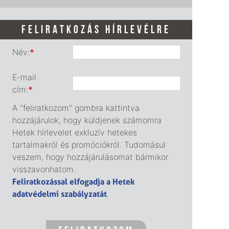
FELIRATKOZÁS HÍRLEVÉLRE
Név:
*
E-mail
cím:
*
A "feliratkozom" gombra kattintva
hozzájárulok, hogy küldjenek számomra
Hetek hírlevelet exkluzív hetekes
tartalmakról és promóciókról. Tudomásul
veszem, hogy hozzájárulásomat bármikor
visszavonhatom.
Feliratkozással elfogadja a Hetek
adatvédelmi szabályzatát
.